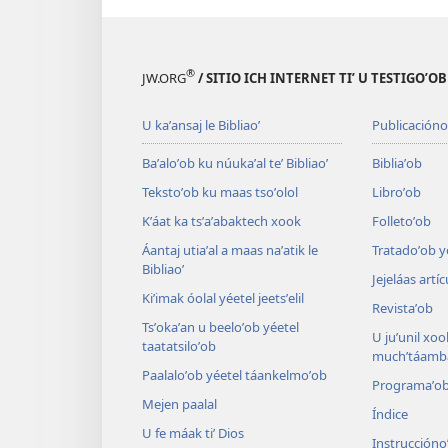
®
JW.ORG
/ SITIO ICH INTERNET TIʼ U TESTIGOʼO
U kaʼansaj le Bibliaoʼ
Publicacióno
Baʼaloʼob ku núukaʼal teʼ Bibliaoʼ
Bibliaʼob
Tekstoʼob ku maas tsoʼolol
Libroʼob
Kʼáat ka tsʼaʼabaktech xook
Folletoʼob
Áantaj utiaʼal a maas naʼatik le
Tratadoʼob y
Bibliaoʼ
Jejeláas artí
Kiʼimak óolal yéetel jeetsʼelil
Revistaʼob
Tsʼokaʼan u beeloʼob yéetel
U juʼunil xook
taatatsiloʼob
muchʼtáamba
Paalaloʼob yéetel táankelmoʼob
Programaʼo
Mejen paalal
Índice
U fe máak tiʼ Dios
Instruccióno