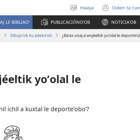
maaya
Ooken ta cue
Yéey
(opens
u
new
AJ LE BIBLIAOʼ
PUBLICACIÓNOʼOB
NOTICIAʼOB
idiomail
window
b
Dibujoʼob ku péekoʼob
¿Baʼax unaj a wojéeltik yoʼolal le deporteʼo
éeltik yoʼolal le
il ichil a kuxtal le deporteʼoboʼ?