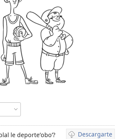
Descargarte
olal le deporteʼoboʼ?
Bix