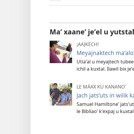
Maʼ xaaneʼ jeʼel u yutsta
¡AAJKECH!
Meyajnaktech maʼalo
Utiaʼal u meyajtech tubeel
ichil a kuxtal. Ilawil bix jeʼ
LE MÁAX KU KANANOʼ
Jach jatsʼuts in wilik 
Samuel Hamiltoneʼ jatsʼuts
le Bibliaoʼ kʼexpaj u kuxtal