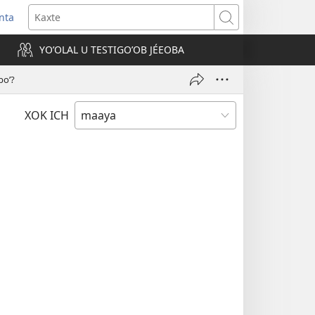
nta
Kaxte
YOʼOLAL U TESTIGOʼOB JÉEOBA
)
boʼ?
XOK ICH