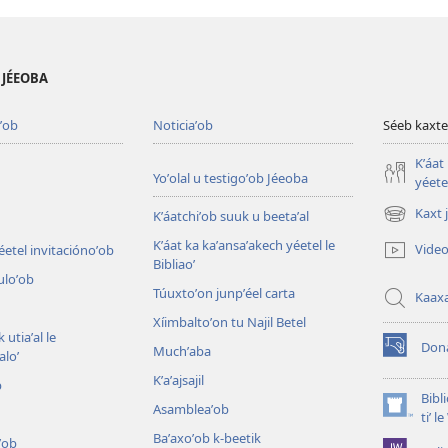
B JÉEOBA
ʼob
Noticiaʼob
Séeb kaxte
Kʼáat
Yoʼolal u testigoʼob Jéeoba
yéetel
Kaxt 
Kʼáatchiʼob suuk u beetaʼal
(opens
new
Kʼáat ka kaʼansaʼakech yéetel le
Video
éetel invitaciónoʼob
window)
Bibliaoʼ
culoʼob
Túuxtoʼon junpʼéel carta
Kaax
Xíimbaltoʼon tu Najil Betel
 utiaʼal le
Don
Muchʼaba
loʼ
(opens
new
Kʼaʼajsajil
b
window)
Bibl
Asambleaʼob
(opens
tiʼ 
new
Baʼaxoʼob k-beetik
ʼob