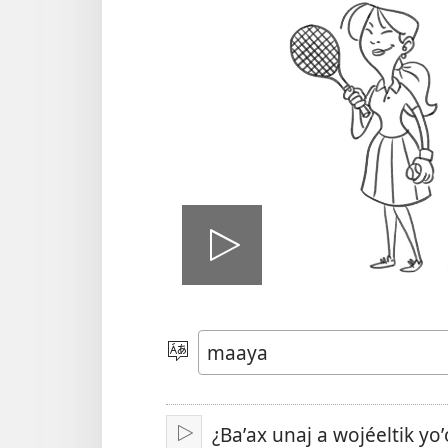
Tsʼáa
le
Yéey
u
idiomail
videooʼ
¿Baʼax unaj a wojéeltik yoʼ
Paxe