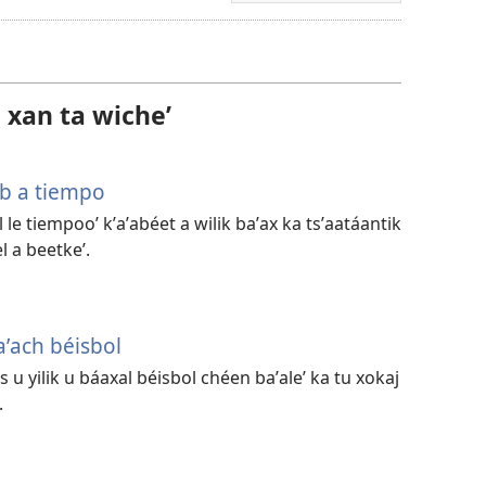
a
kʼáat
a
l xan ta wicheʼ
descargart
le
videooʼ
b a tiempo
 le tiempooʼ kʼaʼabéet a wilik baʼax ka tsʼaatáantik
el a beetkeʼ.
kaʼach béisbol
 u yilik u báaxal béisbol chéen baʼaleʼ ka tu xokaj
.