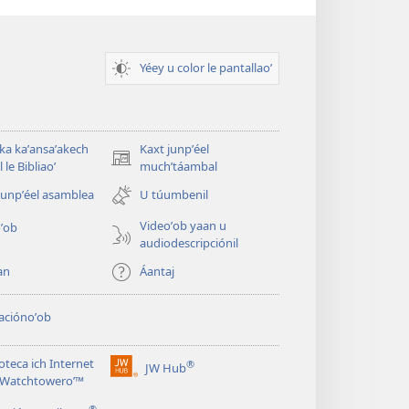
Yéey u color le pantallaoʼ
 ka kaʼansaʼakech
Kaxt junpʼéel
(opens
 le Bibliaoʼ
muchʼtáambal
new
junpʼéel asamblea
U túumbenil
window)
Videoʼob yaan u
ʼob
audiodescripciónil
an
Áantaj
aciónoʼob
ioteca ich Internet
®
JW Hub
(opens
le Watchtoweroʼ™
new
®