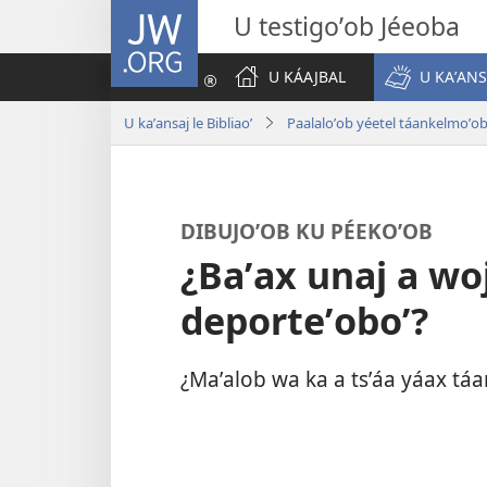
JW.ORG
U testigoʼob Jéeoba
U KÁAJBAL
U KAʼANS
U kaʼansaj le Bibliaoʼ
Paalaloʼob yéetel táankelmoʼo
DIBUJOʼOB KU PÉEKOʼOB
¿Baʼax unaj a woj
deporteʼoboʼ?
¿Maʼalob wa ka a tsʼáa yáax táan