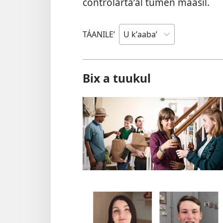
controlartaʼal tumen maasil.
TÁANILEʼ
Bix a tuukul