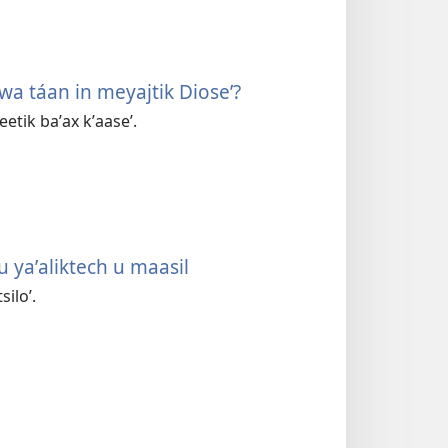
k wa táan in meyajtik Dioseʼ?
eetik baʼax kʼaaseʼ.
ku yaʼaliktech u maasil
siloʼ.