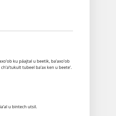
aʼaxoʼob ku páajtal u beetik, baʼaxoʼob
 chʼaʼtukult tubeel baʼax ken u beeteʼ.
aʼal u bintech utsil.