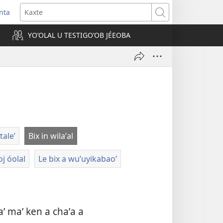
nta
Kaxte
YOʼOLAL U TESTIGOʼOB JÉEOBA
)
taleʼ
Bix in wilaʼal
oj óolal
Le bix a wuʼuyikabaoʼ
ʼ maʼ ken a chaʼa a