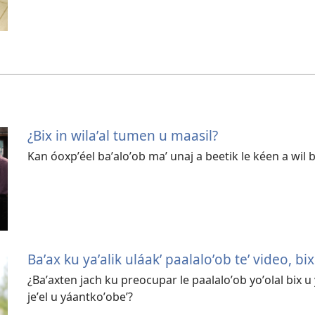
¿Bix in wilaʼal tumen u maasil?
Kan óoxpʼéel baʼaloʼob maʼ unaj a beetik le kéen a wil ba
Baʼax ku yaʼalik uláakʼ paalaloʼob teʼ video, bix
¿Baʼaxten jach ku preocupar le paalaloʼob yoʼolal bix u
jeʼel u yáantkoʼobeʼ?