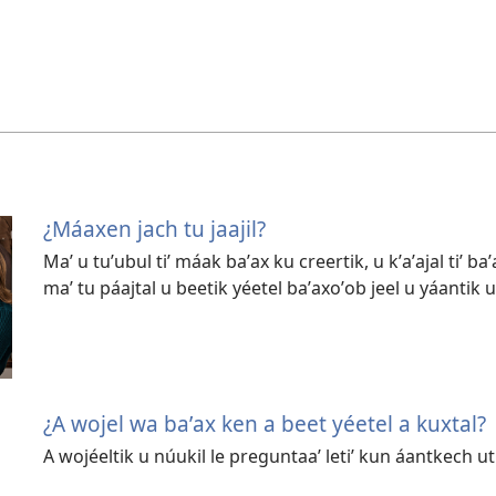
¿Máaxen jach tu jaajil?
Maʼ u tuʼubul tiʼ máak baʼax ku creertik, u kʼaʼajal tiʼ b
maʼ tu páajtal u beetik yéetel baʼaxoʼob jeel u yáantik u
¿A wojel wa baʼax ken a beet yéetel a kuxtal?
A wojéeltik u núukil le preguntaaʼ letiʼ kun áantkech uti