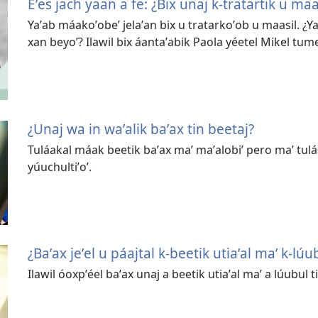
Eʼes jach yaan a fe: ¿Bix unaj k-tratartik u maa
Yaʼab máakoʼobeʼ jelaʼan bix u tratarkoʼob u maasil. ¿Ya
xan beyoʼ? Ilawil bix áantaʼabik Paola yéetel Mikel tumen
¿Unaj wa in waʼalik baʼax tin beetaj?
Tuláakal máak beetik baʼax maʼ maʼalobiʼ pero maʼ tuláa
yúuchultiʼoʼ.
¿Baʼax jeʼel u páajtal k-beetik utiaʼal maʼ k-lúu
Ilawil óoxpʼéel baʼax unaj a beetik utiaʼal maʼ a lúubul t