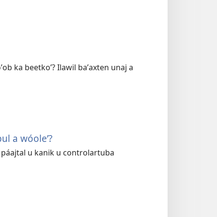
oʼob ka beetkoʼ? Ilawil baʼaxten unaj a
bul a wóoleʼ?
 páajtal u kanik u controlartuba