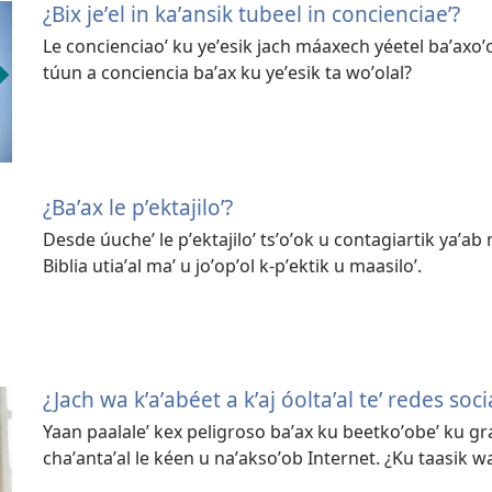
¿Bix jeʼel in kaʼansik tubeel in concienciaeʼ?
Le concienciaoʼ ku yeʼesik jach máaxech yéetel baʼaxoʼob
túun a conciencia baʼax ku yeʼesik ta woʼolal?
¿Baʼax le pʼektajiloʼ?
Desde úucheʼ le pʼektajiloʼ tsʼoʼok u contagiartik yaʼab
Biblia utiaʼal maʼ u joʼopʼol k-pʼektik u maasiloʼ.
¿Jach wa kʼaʼabéet a kʼaj óoltaʼal teʼ redes soci
Yaan paalaleʼ kex peligroso baʼax ku beetkoʼobeʼ ku gr
chaʼantaʼal le kéen u naʼaksoʼob Internet. ¿Ku taasik wa 