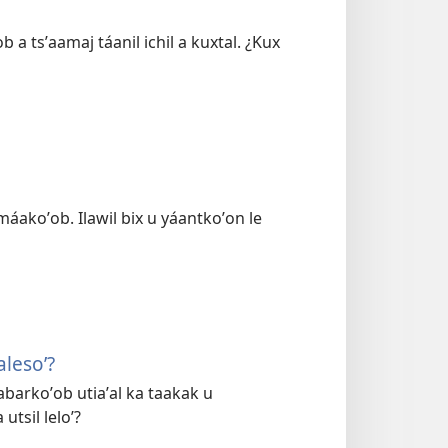
 a tsʼaamaj táanil ichil a kuxtal. ¿Kux
 máakoʼob. Ilawil bix u yáantkoʼon le
alesoʼ?
abarkoʼob utiaʼal ka taakak u
utsil leloʼ?