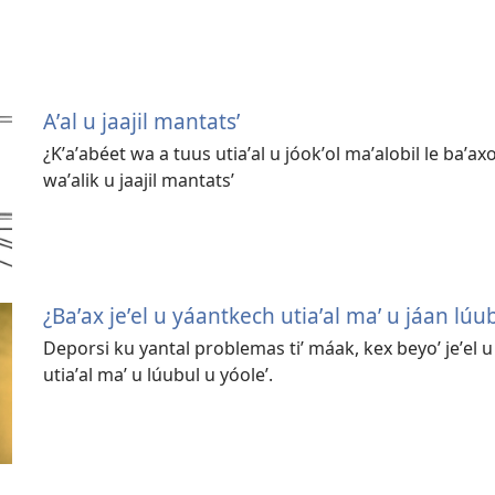
Aʼal u jaajil mantatsʼ
¿Kʼaʼabéet wa a tuus utiaʼal u jóokʼol maʼalobil le baʼax
waʼalik u jaajil mantatsʼ
¿Baʼax jeʼel u yáantkech utiaʼal maʼ u jáan lúu
Deporsi ku yantal problemas tiʼ máak, kex beyoʼ jeʼel u
utiaʼal maʼ u lúubul u yóoleʼ.