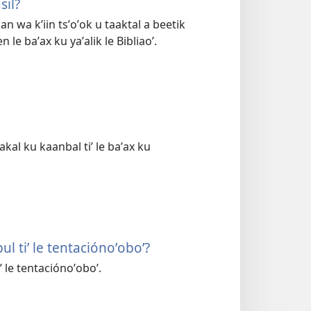
sil?
an wa kʼiin tsʼoʼok u taaktal a beetik
 le baʼax ku yaʼalik le Bibliaoʼ.
kal ku kaanbal tiʼ le baʼax ku
bul tiʼ le tentaciónoʼoboʼ?
iʼ le tentaciónoʼoboʼ.