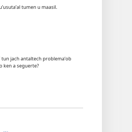
suʼusutaʼal tumen u maasil.
 tun jach antaltech problemaʼob
o ken a seguerte?