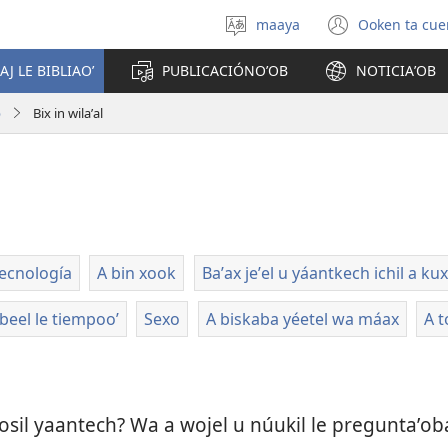
maaya
Ooken ta cue
Yéey
(opens
u
new
AJ LE BIBLIAOʼ
PUBLICACIÓNOʼOB
NOTICIAʼOB
idiomail
window
b
Bix in wilaʼal
ecnología
A bin xook
Baʼax jeʼel u yáantkech ichil a kux
eel le tiempooʼ
Sexo
A biskaba yéetel wa máax
A t
osil yaantech? Wa a wojel u núukil le preguntaʼoba