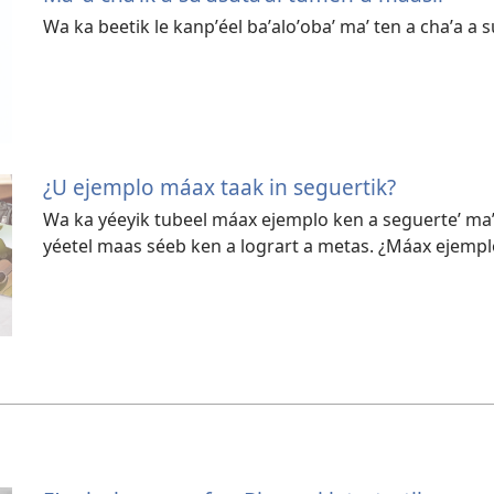
Wa ka beetik le kanpʼéel baʼaloʼobaʼ maʼ ten a chaʼa a 
¿U ejemplo máax taak in seguertik?
Wa ka yéeyik tubeel máax ejemplo ken a seguerteʼ maʼ
yéetel maas séeb ken a logrart a metas. ¿Máax ejempl