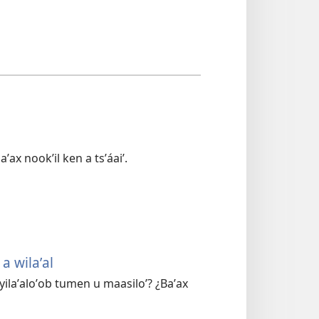
ʼax nookʼil ken a tsʼáaiʼ.
 a wilaʼal
 yilaʼaloʼob tumen u maasiloʼ? ¿Baʼax