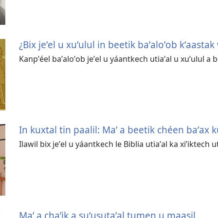
¿Bix jeʼel u xuʼulul in beetik baʼaloʼob kʼaasta
Kanpʼéel baʼaloʼob jeʼel u yáantkech utiaʼal u xuʼulul a b
In kuxtal tin paalil: Maʼ a beetik chéen baʼax 
Ilawil bix jeʼel u yáantkech le Biblia utiaʼal ka xiʼiktech ut
Maʼ a chaʼik a suʼusutaʼal tumen u maasil