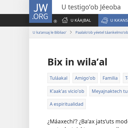
JW.ORG
U testigoʼob Jéeoba
U KÁAJBAL
U KAʼANS
U kaʼansaj le Bibliaoʼ
Paalaloʼob yéetel táankelmoʼo
Bix in wilaʼal
Tuláakal
Amigoʼob
Familia
T
Kʼaakʼas vicioʼob
Meyajnaktech tub
A espiritualidad
¿Máaxechiʼ? ¿Baʼax jatsʼuts mod