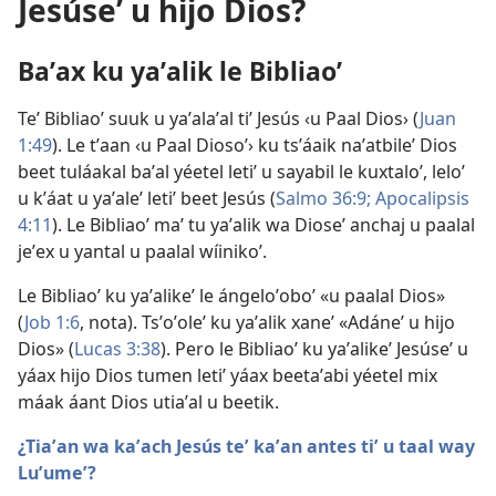
Jesúseʼ u hijo Dios?
Baʼax ku yaʼalik le Bibliaoʼ
Teʼ Bibliaoʼ suuk u yaʼalaʼal tiʼ Jesús ‹u Paal Dios› (
Juan
1:49
). Le tʼaan ‹u Paal Diosoʼ› ku tsʼáaik naʼatbileʼ Dios
beet tuláakal baʼal yéetel letiʼ u sayabil le kuxtaloʼ, leloʼ
u kʼáat u yaʼaleʼ letiʼ beet Jesús (
Salmo 36:9;
Apocalipsis
4:11
). Le Bibliaoʼ maʼ tu yaʼalik wa Dioseʼ anchaj u paalal
jeʼex u yantal u paalal wíinikoʼ.
Le Bibliaoʼ ku yaʼalikeʼ le ángeloʼoboʼ «u paalal Dios»
(
Job 1:6
, nota). Tsʼoʼoleʼ ku yaʼalik xaneʼ «Adáneʼ u hijo
Dios» (
Lucas 3:38
). Pero le Bibliaoʼ ku yaʼalikeʼ Jesúseʼ u
yáax hijo Dios tumen letiʼ yáax beetaʼabi yéetel mix
máak áant Dios utiaʼal u beetik.
¿Tiaʼan wa kaʼach Jesús teʼ kaʼan antes tiʼ u taal way
Luʼumeʼ?