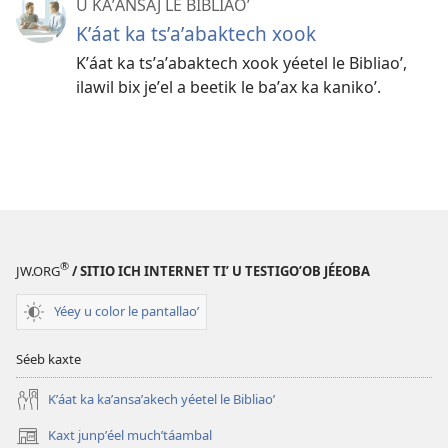
U KAʼANSAJ LE BIBLIAOʼ
Kʼáat ka tsʼaʼabaktech xook
Kʼáat ka tsʼaʼabaktech xook yéetel le Bibliaoʼ,
ilawil bix jeʼel a beetik le baʼax ka kanikoʼ.
®
JW.ORG
/ SITIO ICH INTERNET TIʼ U TESTIGOʼOB JÉEOBA
Yéey u color le pantallaoʼ
Séeb kaxte
Kʼáat ka kaʼansaʼakech yéetel le Bibliaoʼ
Kaxt junpʼéel muchʼtáambal
(opens