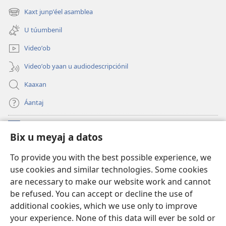
new
Kaxt junpʼéel asamblea
(opens
window)
new
U túumbenil
window)
Videoʼob
Videoʼob yaan u audiodescripciónil
Kaaxan
Áantaj
Donaciónoʼob
(opens
Bix u meyaj a datos
new
window)
Biblioteca ich Internet tiʼ le Watchtoweroʼ™
To provide you with the best possible experience, we
(opens
use cookies and similar technologies. Some cookies
new
®
JW Hub
window)
are necessary to make our website work and cannot
(opens
be refused. You can accept or decline the use of
new
®
Aplicación JW Library
window)
additional cookies, which we use only to improve
your experience. None of this data will ever be sold or