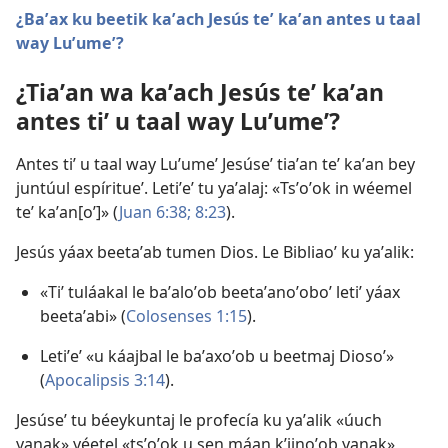
¿Baʼax ku beetik kaʼach Jesús teʼ kaʼan antes u taal
way Luʼumeʼ?
¿Tiaʼan wa kaʼach Jesús teʼ kaʼan
antes tiʼ u taal way Luʼumeʼ?
Antes tiʼ u taal way Luʼumeʼ Jesúseʼ tiaʼan teʼ kaʼan bey
juntúul espíritueʼ. Letiʼeʼ tu yaʼalaj: «Tsʼoʼok in wéemel
teʼ kaʼan[oʼ]» (
Juan 6:38;
8:23
).
Jesús yáax beetaʼab tumen Dios. Le Bibliaoʼ ku yaʼalik:
«Tiʼ tuláakal le baʼaloʼob beetaʼanoʼoboʼ letiʼ yáax
beetaʼabi» (
Colosenses 1:15
).
Letiʼeʼ «u káajbal le baʼaxoʼob u beetmaj Diosoʼ»
(
Apocalipsis 3:14
).
Jesúseʼ tu béeykuntaj le profecía ku yaʼalik «úuch
yanak» yéetel «tsʼoʼok u sen máan kʼiinoʼob yanak»