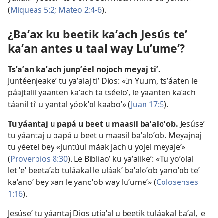
(
Miqueas 5:2;
Mateo 2:4-6
).
¿Baʼax ku beetik kaʼach Jesús teʼ
kaʼan antes u taal way Luʼumeʼ?
Tsʼaʼan kaʼach junpʼéel nojoch meyaj tiʼ.
Juntéenjeakeʼ tu yaʼalaj tiʼ Dios: «In Yuum, tsʼáaten le
páajtalil yaanten kaʼach ta tséeloʼ, le yaanten kaʼach
táanil tiʼ u yantal yóokʼol kaaboʼ» (
Juan 17:5
).
Tu yáantaj u papá u beet u maasil baʼaloʼob.
Jesúseʼ
tu yáantaj u papá u beet u maasil baʼaloʼob. Meyajnaj
tu yéetel bey «juntúul máak jach u yojel meyajeʼ»
(
Proverbios 8:30
). Le Bibliaoʼ ku yaʼalikeʼ: «Tu yoʼolal
letiʼeʼ beetaʼab tuláakal le uláakʼ baʼaloʼob yanoʼob teʼ
kaʼanoʼ bey xan le yanoʼob way luʼumeʼ» (
Colosenses
1:16
).
Jesúseʼ tu yáantaj Dios utiaʼal u beetik tuláakal baʼal,
le