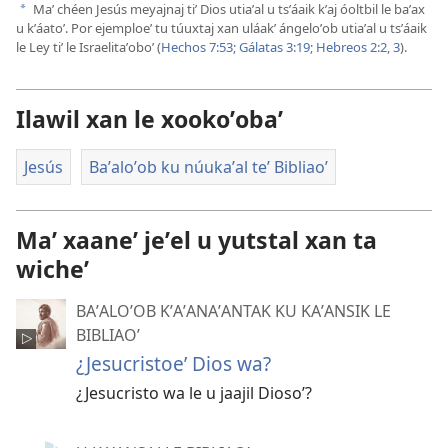
Maʼ chéen Jesús meyajnaj tiʼ Dios utiaʼal u tsʼáaik kʼaj óoltbil le baʼax
a
u kʼáatoʼ. Por ejemploeʼ tu túuxtaj xan uláakʼ ángeloʼob utiaʼal u tsʼáaik
le Ley tiʼ le Israelitaʼoboʼ (
Hechos 7:53;
Gálatas 3:19;
Hebreos 2:2, 3
).
Ilawil xan le xookoʼobaʼ
Jesús
Baʼaloʼob ku núukaʼal teʼ Bibliaoʼ
Maʼ xaaneʼ jeʼel u yutstal xan ta
wicheʼ
BAʼALOʼOB KʼAʼANAʼANTAK KU KAʼANSIK LE
BIBLIAOʼ
¿Jesucristoeʼ Dios wa?
¿Jesucristo wa le u jaajil Diosoʼ?