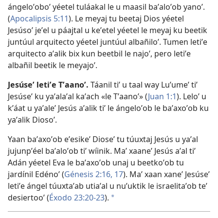
ángeloʼoboʼ
yéetel tuláakal le u maasil baʼaloʼob yanoʼ.
(
Apocalipsis 5:11
). Le meyaj tu beetaj Dios yéetel
Jesúsoʼ jeʼel u páajtal u keʼetel yéetel le meyaj ku beetik
juntúul arquitecto yéetel juntúul albañiloʼ. Tumen letiʼe
arquitecto aʼalik bix kun beetbil le najoʼ, pero letiʼe
albañil beetik le meyajoʼ.
Jesúseʼ letiʼe Tʼaanoʼ.
Táanil tiʼ u taal way Luʼumeʼ tiʼ
Jesúseʼ ku yaʼalaʼal kaʼach «le Tʼaanoʼ» (
Juan 1:1
). Leloʼ u
kʼáat u yaʼaleʼ Jesús aʼalik tiʼ le ángeloʼob le baʼaxoʼob ku
yaʼalik Diosoʼ.
Yaan baʼaxoʼob eʼesikeʼ Dioseʼ tu túuxtaj Jesús u yaʼal
jujunpʼéel baʼaloʼob tiʼ wíinik. Maʼ xaaneʼ Jesús aʼal tiʼ
Adán yéetel Eva le baʼaxoʼob unaj u beetkoʼob tu
jardínil Edénoʼ (
Génesis 2:16, 17
). Maʼ xaan xaneʼ Jesúseʼ
letiʼe ángel túuxtaʼab utiaʼal u nuʼuktik le israelitaʼob teʼ
desiertooʼ (
Éxodo 23:20-23
).
a