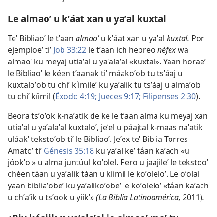
Le almaoʼ u kʼáat xan u yaʼal kuxtal
Teʼ Bibliaoʼ le tʼaan
almaoʼ
u kʼáat xan u yaʼal
kuxtal.
Por
ejemploeʼ tiʼ
Job 33:22
le tʼaan ich hebreo
néfex
wa
almaoʼ ku meyaj utiaʼal u yaʼalaʼal «kuxtal». Yaan horaeʼ
le Bibliaoʼ le kéen tʼaanak tiʼ máakoʼob tu tsʼáaj u
kuxtaloʼob tu chiʼ kíimileʼ ku yaʼalik tu tsʼáaj u almaʼob
tu chiʼ kíimil (
Éxodo 4:19;
Jueces 9:17;
Filipenses 2:30
).
Beora tsʼoʼok k-naʼatik de ke le tʼaan alma ku meyaj xan
utiaʼal u yaʼalaʼal kuxtaloʼ, jeʼel u páajtal k-maas naʼatik
uláakʼ tekstoʼob tiʼ le Bibliaoʼ. Jeʼex teʼ Biblia Torres
Amatoʼ tiʼ
Génesis 35:18
ku yaʼalikeʼ táan kaʼach «u
jóokʼol» u alma juntúul koʼolel. Pero u jaajileʼ le tekstooʼ
chéen táan u yaʼalik táan u kíimil le koʼoleloʼ. Le oʼolal
yaan bibliaʼobeʼ ku yaʼalikoʼobeʼ le koʼoleloʼ «táan kaʼach
u chʼaʼik u tsʼook u yiikʼ»
(La Biblia Latinoamérica,
2011)
.