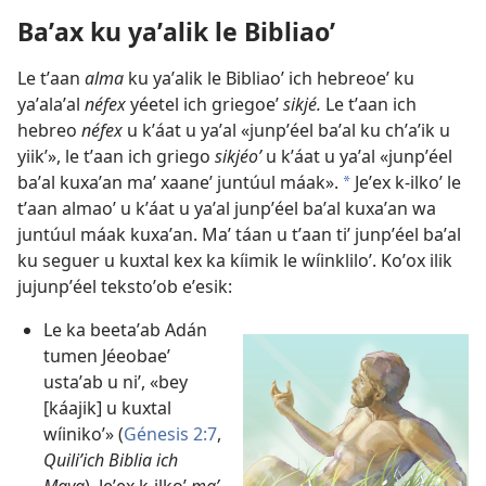
Baʼax ku yaʼalik le Bibliaoʼ
Le tʼaan
alma
ku yaʼalik le Bibliaoʼ ich hebreoeʼ ku
yaʼalaʼal
néfex
yéetel ich griegoeʼ
sikjé.
Le tʼaan ich
hebreo
néfex
u kʼáat u yaʼal «junpʼéel baʼal ku chʼaʼik u
yiikʼ», le tʼaan ich griego
sikjéoʼ
u kʼáat u yaʼal «junpʼéel
baʼal kuxaʼan maʼ xaaneʼ juntúul máak».
Jeʼex k-ilkoʼ le
a
tʼaan almaoʼ u kʼáat u yaʼal junpʼéel baʼal kuxaʼan wa
juntúul máak kuxaʼan. Maʼ táan u tʼaan tiʼ junpʼéel baʼal
ku seguer u kuxtal kex ka kíimik le wíinkliloʼ. Koʼox ilik
jujunpʼéel tekstoʼob eʼesik:
Le ka beetaʼab Adán
tumen Jéeobaeʼ
ustaʼab u niʼ, «bey
[káajik] u kuxtal
wíinikoʼ» (
Génesis 2:7
,
Quiliʼich Biblia ich