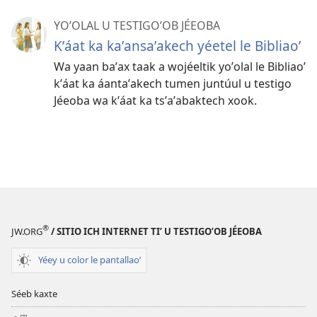
YOʼOLAL U TESTIGOʼOB JÉEOBA
Kʼáat ka kaʼansaʼakech yéetel le Bibliaoʼ
Wa yaan baʼax taak a wojéeltik yoʼolal le Bibliaoʼ
kʼáat ka áantaʼakech tumen juntúul u testigo
Jéeoba wa kʼáat ka tsʼaʼabaktech xook.
®
JW.ORG
/ SITIO ICH INTERNET TIʼ U TESTIGOʼOB JÉEOBA
Yéey u color le pantallaoʼ
Séeb kaxte