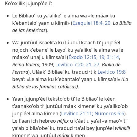
Koʼox ilik jujunpʼéeliʼ:
Le Bibliaoʼ ku yaʼalikeʼ le alma wa «le máax ku
kʼebantaloʼ yaan u kíimil» (
Ezequiel 18:4,
20
,
La Biblia
de las Américas
).
Wa juntúul israelita ku lúubul kaʼach tiʼ junpʼéel
nojoch kʼebaneʼ le Leyoʼ ku yaʼalikeʼ le alma wa le
máakoʼ unaj u kíimsaʼal (
Éxodo 12:15,
19;
31:14
,
Reina-Valera,
1909;
Levítico 7:20, 21,
27
,
Biblia de
Ferrara
). Uláakʼ Bibliaeʼ ku traducirtik
Levítico 19:8
beyaʼ: «Le alma ku kʼebantaloʼ yaan u kíimsaʼal»
(La
Biblia de las familias católicas).
Yaan jujunpʼéel tekstoʼob tiʼ le Bibliaoʼ le kéen
tʼaanakoʼob tiʼ juntúul máak kimeneʼ ku yaʼalikoʼob
junpʼéel alma kimen (
Levítico 21:11;
Números 6:6
).
Le tʼaan ich hebreo
néfex
u kʼáat u yaʼal «almaoʼ» tiʼ
yaʼab bibliaʼobeʼ ku traducirtaʼal bey junpʼéel
wíinklil
kimeneʼ wa juntúul
máak
kimen.