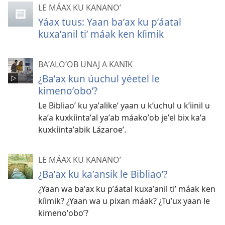
LE MÁAX KU KANANOʼ
Yáax tuus: Yaan baʼax ku pʼáatal
kuxaʼanil tiʼ máak ken kíimik
BAʼALOʼOB UNAJ A KANIK
¿Baʼax kun úuchul yéetel le
kimenoʼoboʼ?
Le Bibliaoʼ ku yaʼalikeʼ yaan u kʼuchul u kʼiinil u
kaʼa kuxkíintaʼal yaʼab máakoʼob jeʼel bix kaʼa
kuxkíintaʼabik Lázaroeʼ.
LE MÁAX KU KANANOʼ
¿Baʼax ku kaʼansik le Bibliaoʼ?
¿Yaan wa baʼax ku pʼáatal kuxaʼanil tiʼ máak ken
kíimik? ¿Yaan wa u pixan máak? ¿Tuʼux yaan le
kimenoʼoboʼ?