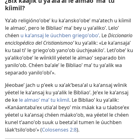
¿Bix káajik u yaʼalaʼal le almaoʼ maʼ tu
kíimil?
Yaʼab religiónoʼobeʼ ku kaʼanskoʼobeʼ maʼatech u kíimil
le almaoʼ, pero le Bibliaoʼ maʼ bey u yaʼalikoʼ. Leloʼ
chéen
u kaʼansaj le úuchben griegoʼoboʼ
. Le
Diccionario
enciclopédico del Cristianismooʼ
ku yaʼalik: «Le kaʼansajaʼ
ku taal tiʼ le griegoʼob yanoʼob úuchjeakiloʼ. Letiʼobeʼ ku
yaʼalikoʼobeʼ le wíinklil yéetel le almaoʼ separado bin
yaniloʼob. Chéen baʼaleʼ le Bibliaoʼ maʼ tu yaʼalik wa
separado yaniloʼobiʼ».
Jéeobaeʼ jach u pʼeek u xaʼakʼbesaʼal u kaʼansaj wíinik
yéetel le kaʼansaj ku yaʼalik le Bibliaoʼ. Jeʼex le kaʼansaj
de ke
le almaoʼ maʼ tu kíimil
. Le Bibliaoʼ ku yaʼalik:
«Kanáantabaʼex utiaʼal beyoʼ mix máak ka u táabseʼex
yéetel u kaʼansaj chéen máakoʼob, wa yéetel le chéen
kunel tʼaanoʼob suuk u beetaʼal tumen le úuchben
láakʼtsiloʼoboʼ» (
Colosenses 2:8
).