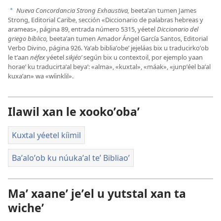
Nueva Concordancia Strong Exhaustiva,
beetaʼan tumen James
a
Strong, Editorial Caribe, sección «Diccionario de palabras hebreas y
arameas», página 89, entrada número 5315, yéetel
Diccionario del
griego bíblico,
beetaʼan tumen Amador Ángel García Santos, Editorial
Verbo Divino, página 926. Yaʼab bibliaʼobeʼ jejeláas bix u traducirkoʼob
le tʼaan
néfex
yéetel
sikjéoʼ
según bix u contextoil, por ejemplo yaan
horaeʼ ku traducirtaʼal beyaʼ: «alma», «kuxtal», «máak», «junpʼéel baʼal
kuxaʼan» wa «wíinklil».
Ilawil xan le xookoʼobaʼ
Kuxtal yéetel kíimil
Baʼaloʼob ku núukaʼal teʼ Bibliaoʼ
Maʼ xaaneʼ jeʼel u yutstal xan ta
wicheʼ