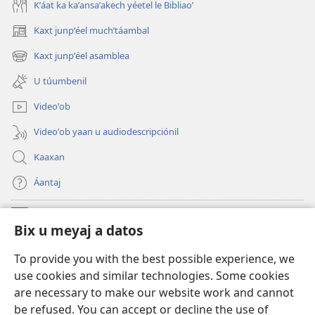
Kʼáat ka kaʼansaʼakech yéetel le Bibliaoʼ
Kaxt junpʼéel muchʼtáambal
(opens
new
Kaxt junpʼéel asamblea
(opens
window)
new
U túumbenil
window)
Videoʼob
Videoʼob yaan u audiodescripciónil
Kaaxan
Áantaj
Donaciónoʼob
(opens
Bix u meyaj a datos
new
window)
Biblioteca ich Internet tiʼ le Watchtoweroʼ™
To provide you with the best possible experience, we
(opens
use cookies and similar technologies. Some cookies
new
®
JW Hub
window)
are necessary to make our website work and cannot
(opens
be refused. You can accept or decline the use of
new