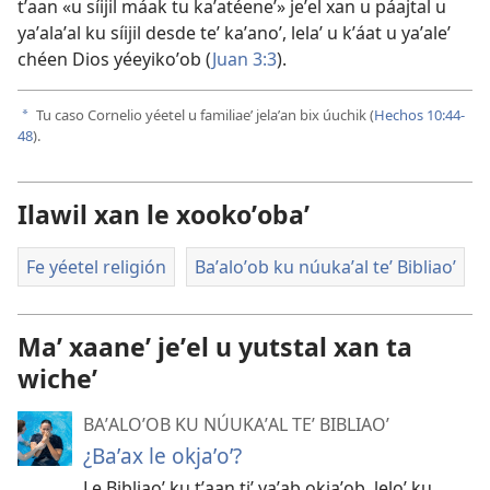
tʼaan «u síijil máak tu kaʼatéeneʼ» jeʼel xan u páajtal u
yaʼalaʼal ku síijil desde teʼ kaʼanoʼ, lelaʼ u kʼáat u yaʼaleʼ
chéen Dios yéeyikoʼob (
Juan 3:3
).
Tu caso Cornelio yéetel u familiaeʼ jelaʼan bix úuchik (
Hechos 10:44-
a
48
).
Ilawil xan le xookoʼobaʼ
Fe yéetel religión
Baʼaloʼob ku núukaʼal teʼ Bibliaoʼ
Maʼ xaaneʼ jeʼel u yutstal xan ta
wicheʼ
BAʼALOʼOB KU NÚUKAʼAL TEʼ BIBLIAOʼ
¿Baʼax le okjaʼoʼ?
Le Bibliaoʼ ku tʼaan tiʼ yaʼab okjaʼob, leloʼ ku