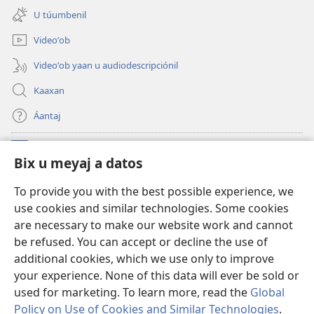
new
U túumbenil
window)
Videoʼob
Videoʼob yaan u audiodescripciónil
Kaaxan
Áantaj
Donaciónoʼob
(opens
Bix u meyaj a datos
new
window)
Biblioteca ich Internet tiʼ le Watchtoweroʼ™
To provide you with the best possible experience, we
(opens
use cookies and similar technologies. Some cookies
new
®
JW Hub
window)
are necessary to make our website work and cannot
(opens
be refused. You can accept or decline the use of
new
®
Aplicación JW Library
window)
additional cookies, which we use only to improve
your experience. None of this data will ever be sold or
used for marketing. To learn more, read the
Global
Policy on Use of Cookies and Similar Technologies
.