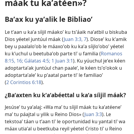
máak tu kaʼatéen»?
Baʼax ku yaʼalik le Bibliaoʼ
Le tʼaan u kaʼa síijil máakoʼ ku tsʼáaik naʼatbil u biskuba
Dios yéetel juntúul máak (
Juan 3:3,
7
). Dioseʼ ku kʼamik
bey u paalaloʼob le máaxoʼob ku kaʼa síijloʼoboʼ yéetel
ku kʼuchul u beetubaʼob parte tiʼ u familia (
Romanos
8:15, 16;
Gálatas 4:5;
1 Juan 3:1
). Ku yúuchul jeʼex kéen
adoptartaʼak juntúul chan paaleʼ, le kéen tsʼoʼokok u
adoptartaʼaleʼ ku pʼaatal parte tiʼ le familiaoʼ
(
2 Corintios 6:18
).
¿Baʼaxten ku kʼaʼabéettal u kaʼa síijil máak?
Jesúseʼ tu yaʼalaj: «Wa maʼ tu síijil máak tu kaʼatéeneʼ
maʼ tu páajtal u yilik u Reino Dios» (
Juan 3:3
). Le
tekstoaʼ táan u tʼaan tiʼ le oportunidad ku yantal tiʼ wa
máax utiaʼal u beetkuba reyil yéetel Cristo tiʼ u Reino