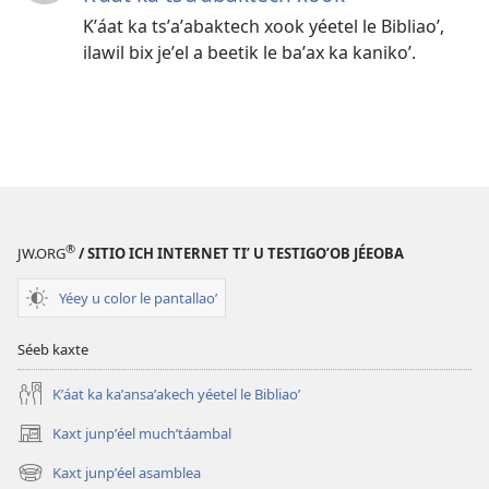
Kʼáat ka tsʼaʼabaktech xook yéetel le Bibliaoʼ,
ilawil bix jeʼel a beetik le baʼax ka kanikoʼ.
®
JW.ORG
/ SITIO ICH INTERNET TIʼ U TESTIGOʼOB JÉEOBA
Yéey u color le pantallaoʼ
Séeb kaxte
Kʼáat ka kaʼansaʼakech yéetel le Bibliaoʼ
Kaxt junpʼéel muchʼtáambal
(opens
new
Kaxt junpʼéel asamblea
(opens
window)