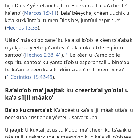
hijo Dioseʼ yéetel anchajtiʼ u esperanzail u kaʼa bin teʼ
kaʼanoʼ (
Marcos 1:9-11
). Lelaʼ béeychaj chéen úuchik u
kaʼa kuxkíintaʼal tumen Dios bey juntúul espíritueʼ
(
Hechos 13:33
).
Uláakʼ máakoʼob xaneʼ ku kaʼa síijloʼob le kéen tsʼaʼabak
u yokjaʼob yéetel jaʼ antes tiʼ u kʼamkoʼob le espíritu
santooʼ (
Hechos 2:38,
41
).
Le kéen u kʼamoʼob le
a
espíritu santooʼ ku yantaltiʼob u esperanzail u binoʼob
teʼ kaʼan le kéen kaʼa kuxkíintaʼakoʼob tumen Diosoʼ
(
1 Corintios 15:42-49
).
Baʼaloʼob maʼ jaajtak ku creertaʼal yoʼolal u
kaʼa síijil máakoʼ
Baʼax ku creertaʼal:
Kʼaʼabéet u kaʼa síijil máak utiaʼal u
beetkuba cristianoil yéetel u salvarkuba.
U jaajil:
U kuxtal Jesús tu kʼuboʼ maʼ chéen ku tsʼáaik u
páajtalil u salvarkuba le máaxoʼob kun kaʼa síijloʼob wa