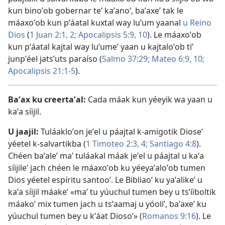
kun binoʼob gobernar teʼ kaʼanoʼ, baʼaxeʼ tak le
máaxoʼob kun pʼáatal kuxtal way luʼum yaanal
u Reino
Dios
(
1 Juan 2:1, 2;
Apocalipsis 5:9, 10
). Le máaxoʼob
kun pʼáatal kajtal way luʼumeʼ yaan u kajtaloʼob tiʼ
junpʼéel jatsʼuts paraíso (
Salmo 37:29;
Mateo 6:9, 10;
Apocalipsis 21:1-5
).
Baʼax ku creertaʼal:
Cada máak kun yéeyik wa yaan u
kaʼa síijil.
U jaajil:
Tuláakloʼon jeʼel u páajtal k-amigotik Dioseʼ
yéetel
k-salvartikba
(
1 Timoteo 2:3, 4;
Santiago 4:8
).
Chéen baʼaleʼ maʼ tuláakal máak jeʼel u páajtal u kaʼa
síijileʼ jach chéen le máaxoʼob ku yéeyaʼaloʼob tumen
Dios yéetel espíritu santooʼ. Le Bibliaoʼ ku yaʼalikeʼ u
kaʼa síijil máakeʼ «maʼ tu yúuchul tumen bey u tsʼíiboltik
máakoʼ mix tumen jach u tsʼaamaj u yóoliʼ, baʼaxeʼ ku
yúuchul tumen bey u kʼáat Diosoʼ» (
Romanos 9:16
). Le