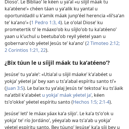
Diosoʼ. Le Bibliaoʼ le kéen u yaʼal «u síijil máak tu
kaʼatéeneʼ» chéen táan u yaʼalik ku yantal u
oportunidadil u kʼamik máak junpʼéel herencia «líiʼsaʼan
teʼ kaʼanoʼ» (
1 Pedro 1:3, 4
). Le oʼolal Dioseʼ ku
prometertik tiʼ le máaxoʼob ku síijloʼob tu kaʼatéenoʼ
yaan u kʼuchul u beetubaʼob reyil yéetel yaan u
gobernaroʼob yéetel Jesús teʼ kaʼanoʼ (
2 Timoteo 2:12;
2 Corintios 1:21, 22
).
¿Bix túun le u síijil máak tu kaʼatéenoʼ?
Jesúseʼ tu yaʼaleʼ: «Utiaʼal u síijil máakeʼ kʼaʼabéet u
yokjaʼ yéetel jaʼ bey xan u tsʼaʼabal espíritu santo tiʼ»
(
Juan 3:5
). Le baʼax tu yaʼalaj Jesús teʼ tekstoaʼ ku tsʼáaik
naʼatbil kʼaʼabéet
u yokjaʼ máak yéetel jaʼ
, kéen
tsʼoʼokkeʼ yéetel espíritu santo (
Hechos 1:5;
2:1-4
).
Jesúseʼ letiʼ le máax yáax kaʼa síijoʼ. Le kaʼa tsʼoʼok u
yokjaʼ teʼ río Jordánoʼ, yéeyaʼab wa tsʼaʼab u yokjaʼ
yéetel espíritu santo. Bey túunoʼ Jesúseʼ kaʼa síij bey u