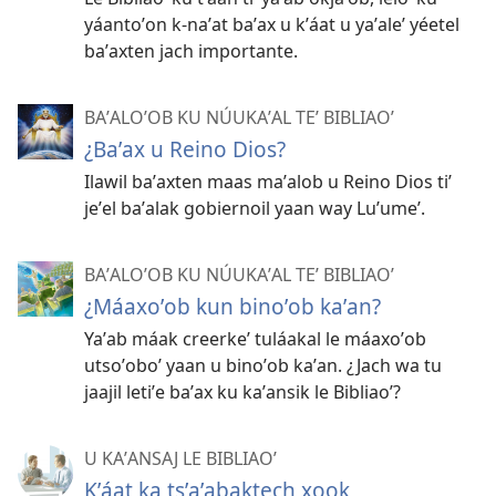
yáantoʼon k-naʼat baʼax u kʼáat u yaʼaleʼ yéetel
baʼaxten jach importante.
BAʼALOʼOB KU NÚUKAʼAL TEʼ BIBLIAOʼ
¿Baʼax u Reino Dios?
Ilawil baʼaxten maas maʼalob u Reino Dios tiʼ
jeʼel baʼalak gobiernoil yaan way Luʼumeʼ.
BAʼALOʼOB KU NÚUKAʼAL TEʼ BIBLIAOʼ
¿Máaxoʼob kun binoʼob kaʼan?
Yaʼab máak creerkeʼ tuláakal le máaxoʼob
utsoʼoboʼ yaan u binoʼob kaʼan. ¿Jach wa tu
jaajil letiʼe baʼax ku kaʼansik le Bibliaoʼ?
U KAʼANSAJ LE BIBLIAOʼ
Kʼáat ka tsʼaʼabaktech xook