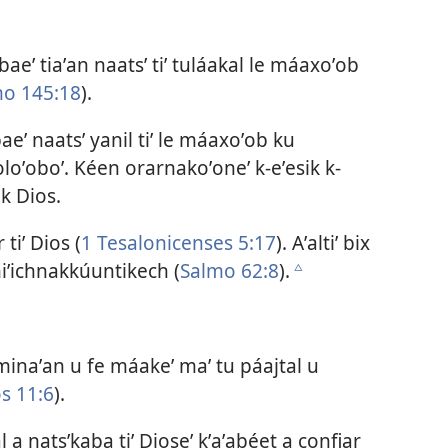
aeʼ tiaʼan naatsʼ tiʼ tuláakal le máaxoʼob
mo 145:18
).
eʼ naatsʼ yanil tiʼ le máaxoʼob ku
oloʼoboʼ. Kéen orarnakoʼoneʼ k-eʼesik k-
k Dios.
tiʼ Dios (
1 Tesalonicenses 5:17
). Aʼaltiʼ bix
iʼichnakkúuntikech (
Salmo 62:8
).
c
inaʼan u fe máakeʼ maʼ tu páajtal u
s 11:6
).
l a natsʼkaba tiʼ Dioseʼ kʼaʼabéet a confiar