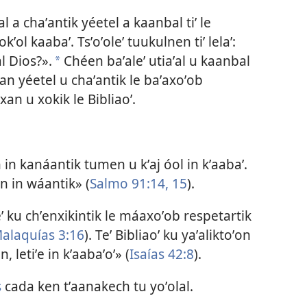
l a chaʼantik yéetel a kaanbal tiʼ le
kʼol kaabaʼ. Tsʼoʼoleʼ tuukulnen tiʼ lelaʼ:
l Dios?».
Chéen baʼaleʼ utiaʼal u kaanbal
a
an yéetel u chaʼantik le baʼaxoʼob
xan u xokik le Bibliaoʼ.
in kanáantik tumen u kʼaj óol in kʼaabaʼ.
n in wáantik» (
Salmo 91:14, 15
).
 ku chʼenxikintik le máaxoʼob respetartik
alaquías 3:16
). Teʼ Bibliaoʼ ku yaʼaliktoʼon
, letiʼe in kʼaabaʼoʼ» (
Isaías 42:8
).
s
cada ken tʼaanakech tu yoʼolal.