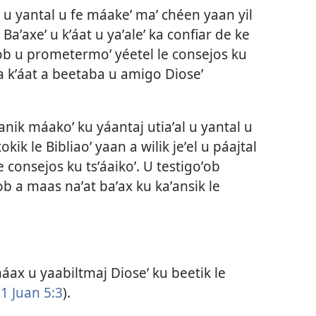
ikeʼ u yantal u fe máakeʼ maʼ chéen yaan yil
 Baʼaxeʼ u kʼáat u yaʼaleʼ ka confiar de ke
ʼob u prometermoʼ yéetel le consejos ku
a a kʼáat a beetaba u amigo Dioseʼ
nik máakoʼ ku yáantaj utiaʼal u yantal u
okik le Bibliaoʼ yaan a wilik jeʼel u páajtal
 le consejos ku tsʼáaikoʼ. U testigoʼob
ob a maas naʼat baʼax ku kaʼansik le
ax u yaabiltmaj Dioseʼ ku beetik le
(
1 Juan 5:3
).