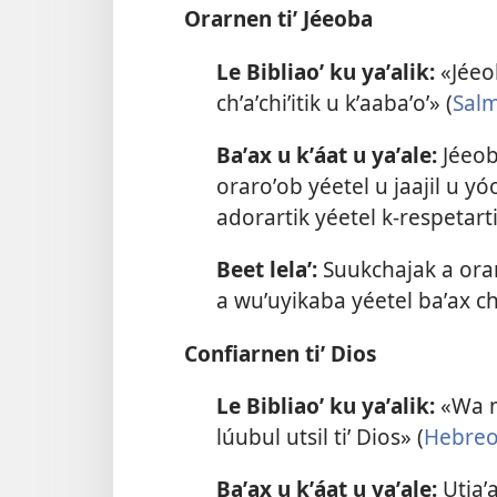
Orarnen tiʼ Jéeoba
Le Bibliaoʼ ku yaʼalik:
«Jéeob
chʼaʼchiʼitik u kʼaabaʼoʼ» (
Sal
Baʼax u kʼáat u yaʼale:
Jéeoba
oraroʼob yéetel u jaajil u yó
adorartik yéetel k-respetarti
Beet lelaʼ:
Suukchajak a orar 
a wuʼuyikaba yéetel baʼax ch
Confiarnen tiʼ Dios
Le Bibliaoʼ ku yaʼalik:
«Wa m
lúubul utsil tiʼ Dios» (
Hebreo
Baʼax u kʼáat u yaʼale:
Utiaʼa