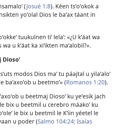
msamaloʼ (
Josué 1:8
). Kéen tsʼoʼokok a
nsikten yoʼolal Dios le baʼax táant in
oʼokkeʼ tuukulnen tiʼ lelaʼ: «¿U kʼáat wa
a u kʼáat ka xiʼikten maʼalobil?».
j Diosoʼ
sʼuts modos Dios maʼ tu páajtal u yilaʼaloʼ
al le baʼaxoʼob u beetmoʼ» (
Romanos 1:20
).
ʼaxoʼob u beetmaj Diosoʼ ku yeʼesik jach
le bix u beetmil u cerebro máakoʼ ku
ʼoleʼ le bix u beetmil le Kʼiin yéetel le
 yaan u poder (
Salmo 104:24;
Isaías