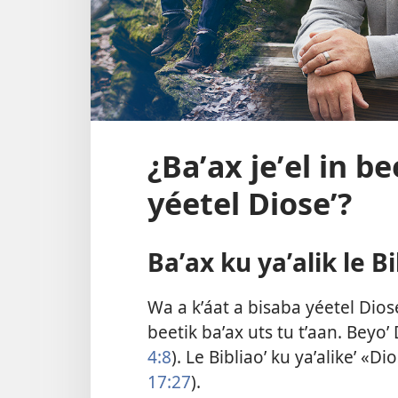
¿Baʼax jeʼel in be
yéetel Dioseʼ?
Baʼax ku yaʼalik le Bi
Wa a kʼáat a bisaba yéetel Dioseʼ
beetik baʼax uts tu tʼaan. Beyoʼ 
4:8
). Le Bibliaoʼ ku yaʼalikeʼ «Di
17:27
).