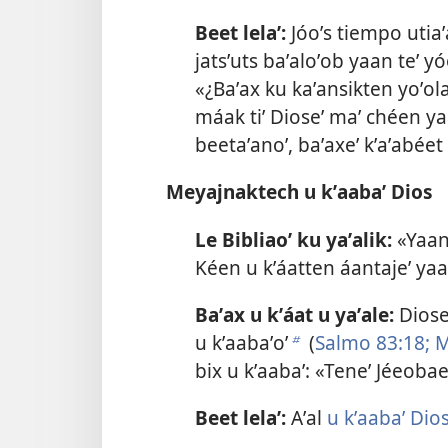
Beet lelaʼ:
Jóoʼs tiempo utiaʼa
jatsʼuts baʼaloʼob yaan teʼ yóo
«¿Baʼax ku kaʼansikten yoʼola
máak tiʼ Dioseʼ maʼ chéen ya
beetaʼanoʼ, baʼaxeʼ kʼaʼabéet 
Meyajnaktech u kʼaabaʼ Dios
Le Bibliaoʼ ku yaʼalik:
«Yaan 
Kéen u kʼáatten áantajeʼ yaa
Baʼax u kʼáat u yaʼale:
Dioseʼ
u kʼaabaʼoʼ
(
Salmo 83:18;
M
b
bix u kʼaabaʼ: «Teneʼ Jéeobaen
Beet lelaʼ:
Aʼal
u kʼaabaʼ Dio