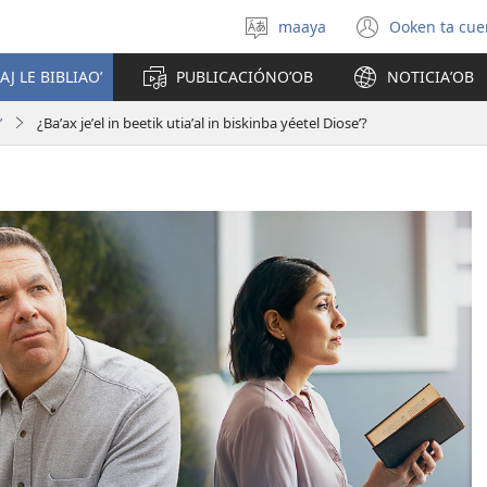
maaya
Ooken ta cue
Yéey
(opens
u
new
AJ LE BIBLIAOʼ
PUBLICACIÓNOʼOB
NOTICIAʼOB
idiomail
window
ʼ
¿Baʼax jeʼel in beetik utiaʼal in biskinba yéetel Dioseʼ?