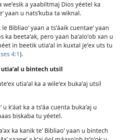
 weʼesik a yaabiltmaj Dios yéetel ka
iʼeʼ yaan u natsʼkuba ta wiknal.
 le Bibliaoʼ yaan a tsʼáaik cuentaeʼ yaan
os ka beetaʼak, pero yaan baʼaloʼob xan u
éet in beetik utiaʼal in kuxtal jeʼex uts tu
ses 4:1
).
utiaʼal u bintech utsil
eʼex utiaʼal ka a wileʼex bukaʼaj utsil
 u kʼáat ka a tsʼáa cuenta bukaʼaj u
aas biskaba tu yéetel.
ʼax ka kanik teʼ Bibliaoʼ yaan u bintech
 Maʼ xaaneʼ a kʼaj óol máaxoʼob tsʼoʼok u