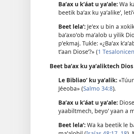
Baʼax u kʼáat u yaʼale:
Wa ka
beetik baʼax ku yaʼalikeʼ, let
Beet lelaʼ:
Jeʼex u bin a xokik
baʼaxoʼob maʼalob u yilik Di
pʼekmaj. Tukle: «¿Baʼax kʼaʼab
tʼaan Dioseʼ?» (
1 Tesalonicen
Beet baʼax ku yaʼaliktech Dios 
Le Bibliaoʼ ku yaʼalik:
«Túunt
Jéeoba» (
Salmo 34:8
)
.
Baʼax u kʼáat u yaʼale:
Dioseʼ
yaabiltmech, beyoʼ yaan a m
Beet lelaʼ:
Wa ka beetik le ba
maʼalobil (
Isaías 48:17, 18
).