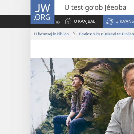
JW.ORG
U testigoʼob Jéeoba
U KÁAJBAL
U KAʼANS
U kaʼansaj le Bibliaoʼ
Baʼaloʼob ku núukaʼal teʼ Bibliao