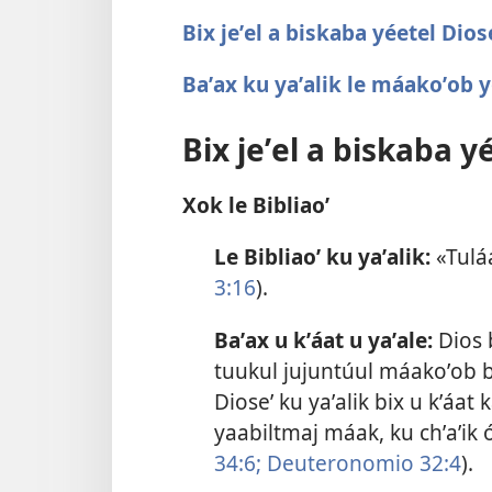
Bix jeʼel a biskaba yéetel Dios
Baʼax ku yaʼalik le máakoʼob y
Bix jeʼel a biskaba y
Xok le Bibliaoʼ
Le Bibliaoʼ ku yaʼalik:
«Tuláak
3:16
).
Baʼax u kʼáat u yaʼale:
Dios b
tuukul jujuntúul máakoʼob baʼa
Dioseʼ ku yaʼalik bix u kʼáat 
yaabiltmaj máak, ku chʼaʼik óo
34:6;
Deuteronomio 32:4
).