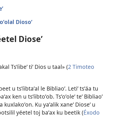
eʼ
oʼolal Diosoʼ
éetel Dioseʼ
al Tsʼíibeʼ tiʼ Dios u taal» (
2 Timoteo
eet u tsʼíibtaʼal le Bibliaoʼ. Letiʼ tsʼáa tu
x ken u tsʼíibtoʼob. Tsʼoʼoleʼ teʼ Bibliaoʼ
ka kuxlakoʼon. Ku yaʼalik xaneʼ Dioseʼ u
tsilil yéetel toj baʼax ku beetik (
Éxodo