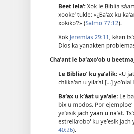
Beet lelaʼ:
Xok le Biblia sáa
xookeʼ tukle: «¿Baʼax ku kaʼa
xokikoʼ?» (
Salmo 77:12
).
Xok
Jeremías 29:11
, kéen tsʼ
Dios ka yanakten problemas w
Chaʼant le baʼaxoʼob u beetma
Le Bibliaoʼ ku yaʼalik:
«U jat
chíikaʼan u yilaʼal [...] yoʼol
Baʼax u kʼáat u yaʼale:
Le ba
bix u modos. Por ejemploeʼ 
yeʼesik jach yaan u naʼat. Tsʼo
estrellaʼoboʼ ku yeʼesik jach
40:26
).