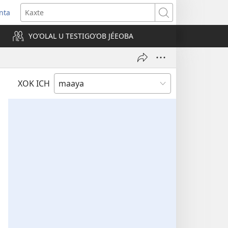
nta
Kaxte
YOʼOLAL U TESTIGOʼOB JÉEOBA
)
XOK ICH