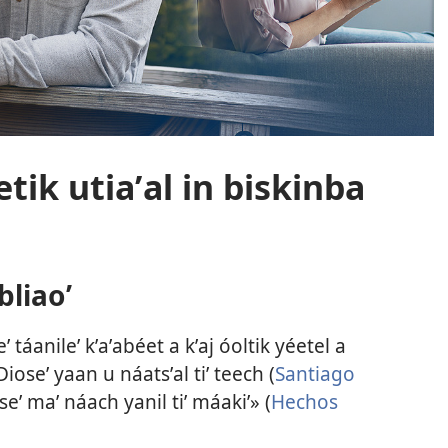
etik utiaʼal in biskinba
bliaoʼ
 táanileʼ kʼaʼabéet a kʼaj óoltik yéetel a
Dioseʼ yaan u náatsʼal tiʼ teech (
Santiago
oseʼ maʼ náach yanil tiʼ máakiʼ» (
Hechos