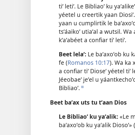
tiʼ letiʼ. Le Bibliaoʼ ku yaʼal
yéetel u creertik yaan Diosiʼ.
yaan u cumplirtik le baʼaxo
tsʼáaikoʼ utiaʼal a wutsil. W
kʼaʼabéet a confiar tiʼ letiʼ.
Beet lelaʼ:
Le baʼaxoʼob ku ka
fe (
Romanos 10:17
). Wa ka x
a confiar tiʼ Dioseʼ yéetel tiʼ
Jéeobaeʼ jeʼel u yáantkechoʼ
Bibliaoʼ.
d
Beet baʼax uts tu tʼaan Dios
Le Bibliaoʼ ku yaʼalik:
«Le má
baʼaxoʼob ku yaʼalik Diosoʼ» 