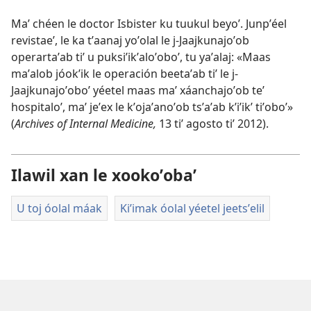
Maʼ chéen le doctor Isbister ku tuukul beyoʼ. Junpʼéel
revistaeʼ, le ka tʼaanaj yoʼolal le j-Jaajkunajoʼob
operartaʼab tiʼ u puksiʼikʼaloʼoboʼ, tu yaʼalaj: «Maas
maʼalob jóokʼik le operación beetaʼab tiʼ le j-
Jaajkunajoʼoboʼ yéetel maas maʼ xáanchajoʼob teʼ
hospitaloʼ, maʼ jeʼex le kʼojaʼanoʼob tsʼaʼab kʼiʼikʼ tiʼoboʼ»
(
Archives of Internal Medicine,
13 tiʼ agosto tiʼ 2012).
Ilawil xan le xookoʼobaʼ
U toj óolal máak
Kiʼimak óolal yéetel jeetsʼelil