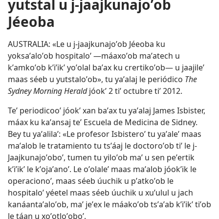
yutstal u j-jaajkunajoʼob
Jéeoba
AUSTRALIA: «Le u j-jaajkunajoʼob Jéeoba ku
yoksaʼaloʼob hospitaloʼ —máaxoʼob maʼatech u
kʼamkoʼob kʼiʼikʼ yoʼolal baʼax ku crertikoʼob— u jaajileʼ
maas séeb u yutstaloʼob», tu yaʼalaj le periódico
The
Sydney Morning Herald
jóokʼ 2 tiʼ octubre tiʼ 2012.
Teʼ periodicooʼ jóokʼ xan baʼax tu yaʼalaj James Isbister,
máax ku kaʼansaj teʼ Escuela de Medicina de Sidney.
Bey tu yaʼalilaʼ: «Le profesor Isbisteroʼ tu yaʼaleʼ maas
maʼalob le tratamiento tu tsʼáaj le doctoroʼob tiʼ le j-
Jaajkunajoʼoboʼ, tumen tu yiloʼob maʼ u sen peʼertik
kʼiʼikʼ le kʼojaʼanoʼ. Le oʼolaleʼ maas maʼalob jóokʼik le
operacionoʼ, maas séeb úuchik u pʼatkoʼob le
hospitaloʼ yéetel maas séeb úuchik u xuʼulul u jach
kanáantaʼaloʼob, maʼ jeʼex le máakoʼob tsʼaʼab kʼiʼikʼ tiʼob
le táan u xoʼotloʼoboʼ.