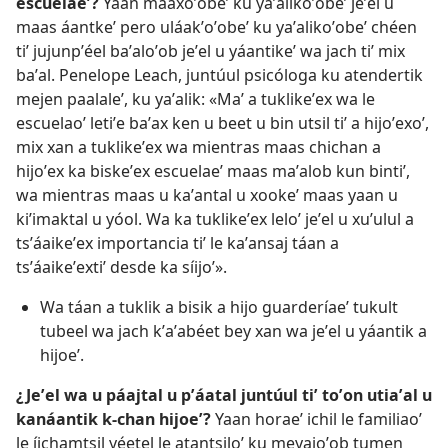
escuelaeʼ?
Yaan máaxoʼobeʼ ku yaʼalikoʼobeʼ jeʼel u
maas áantkeʼ pero uláakʼoʼobeʼ ku yaʼalikoʼobeʼ chéen
tiʼ jujunpʼéel baʼaloʼob jeʼel u yáantikeʼ wa jach tiʼ mix
baʼal. Penelope Leach, juntúul psicóloga ku atendertik
mejen paalaleʼ, ku yaʼalik: «Maʼ a tuklikeʼex wa le
escuelaoʼ letiʼe baʼax ken u beet u bin utsil tiʼ a hijoʼexoʼ,
mix xan a tuklikeʼex wa mientras maas chichan a
hijoʼex ka biskeʼex escuelaeʼ maas maʼalob kun bintiʼ,
wa mientras maas u kaʼantal u xookeʼ maas yaan u
kiʼimaktal u yóol. Wa ka tuklikeʼex leloʼ jeʼel u xuʼulul a
tsʼáaikeʼex importancia tiʼ le kaʼansaj táan a
tsʼáaikeʼextiʼ desde ka síijoʼ».
Wa táan a tuklik a bisik a hijo guarderíaeʼ tukult
tubeel wa jach kʼaʼabéet bey xan wa jeʼel u yáantik a
hijoeʼ.
¿Jeʼel wa u páajtal u pʼáatal juntúul tiʼ toʼon utiaʼal u
kanáantik k-chan hijoeʼ?
Yaan horaeʼ ichil le familiaoʼ
le íichamtsil yéetel le atantsiloʼ ku meyajoʼob tumen