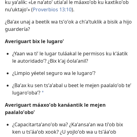
ku yaʼalik: «Le naʼatoʼ utiaʼal le máaxoʼob ku kaxtikoʼob
nuʼuktajoʼ» (
Proverbios 13:10
).
¿Baʼax unaj a beetik wa tsʼoʼok a chʼaʼtuklik a bisik a hijo
guardería?
Averiguart bix le lugaroʼ
¿Yaan wa tiʼ le lugar tuláakal le permisos ku kʼáatik
le autoridadoʼ? ¿Bix kʼaj óolaʼanil?
¿Limpio yéetel seguro wa le lugaroʼ?
¿Baʼax ku sen tsʼaʼabal u beet le mejen paalaloʼob teʼ
lugaroʼobaʼ?
a
Averiguart máaxoʼob kanáantik le mejen
paalaloʼoboʼ
¿Capacitartaʼanoʼob wa? ¿Kaʼansaʼan wa tiʼob bix
ken u tsʼáaʼob xook? ¿U yojloʼob wa u tsʼáaʼob