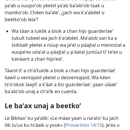
yaʼab u xuupoʼob yéetel yaʼab baʼaloʼob taak u
manikoʼob. Chéen baʼaleʼ, ¿jach wa kʼaʼabéet u
beetkoʼob lelaʼ?
Wa táan a tuklik a bisik a chan hijo guarderíae’
tukult tubeel wa jach kʼaʼabéet. Maʼalob xan ka a
tsikbalt yéetel a núup wa jeʼel u páajtal u menostal a
xuupeʼex utiaʼal u páajtal u pʼáatal juntúul tiʼ teʼex u
kanáant a chan hijoʼexiʼ.
Táanil tiʼ a chʼaʼtuklik a bisik a chan hijo guarderíaeʼ
ilawil u ventajasil yéetel u desventajasil. Wa kéen
tsʼoʼokok láayliʼ a kʼáat a bis guarderíaeʼ, yaan uláakʼ
baʼaloʼob unaj a chʼaʼik en cuenta.
Le baʼax unaj a beetkoʼ
Le Bibliaoʼ ku yaʼalik: «Le máax yaan u naʼatoʼ ku jach
ilik tuʼux ku tsʼáaik u yook» (
Proverbios 14:15
). Jeʼex u