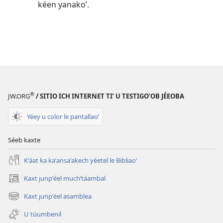
kéen yanakoʼ.
®
JW.ORG
/ SITIO ICH INTERNET TIʼ U TESTIGOʼOB JÉEOBA
Yéey u color le pantallaoʼ
Séeb kaxte
Kʼáat ka kaʼansaʼakech yéetel le Bibliaoʼ
Kaxt junpʼéel muchʼtáambal
(opens
new
Kaxt junpʼéel asamblea
(opens
window)
new
U túumbenil
window)