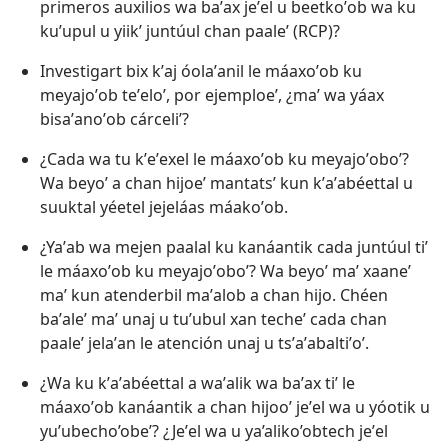
primeros auxilios wa baʼax jeʼel u beetkoʼob wa ku
kuʼupul u yiikʼ juntúul chan paaleʼ (RCP)?
Investigart bix kʼaj óolaʼanil le máaxoʼob ku
meyajoʼob teʼeloʼ, por ejemploeʼ, ¿maʼ wa yáax
bisaʼanoʼob cárceliʼ?
¿Cada wa tu kʼeʼexel le máaxoʼob ku meyajoʼoboʼ?
Wa beyoʼ a chan hijoeʼ mantatsʼ kun kʼaʼabéettal u
suuktal yéetel jejeláas máakoʼob.
¿Yaʼab wa mejen paalal ku kanáantik cada juntúul tiʼ
le máaxoʼob ku meyajoʼoboʼ? Wa beyoʼ maʼ xaaneʼ
maʼ kun atenderbil maʼalob a chan hijo. Chéen
baʼaleʼ maʼ unaj u tuʼubul xan techeʼ cada chan
paaleʼ jelaʼan le atención unaj u tsʼaʼabaltiʼoʼ.
¿Wa ku kʼaʼabéettal a waʼalik wa baʼax tiʼ le
máaxoʼob kanáantik a chan hijooʼ jeʼel wa u yóotik u
yu’ubecho’obe’? ¿Jeʼel wa u ya’aliko’obtech jeʼel