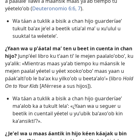
a paalaleʼ ilawil a máansik maas yaʼab tiempo tu
yéeteloʼob (
Deuteronomio 6:6, 7
).
Wa táan a tuklik a bisik a chan hijo guarderíaeʼ
tukult baʼax jeʼel a beetik utiaʼal maʼ u xuʼulul u
suuktal ta wéeteleʼ.
¿Yaan wa u pʼáatal maʼ ten u beet in cuenta in chan
hijo?
Junpʼéel libro ku tʼaan tiʼ le mejen paalaloʼoboʼ, ku
yaʼalik: «Mientras maas yaʼab tiempo ku máansik le
mejen paalal yéetel u yéet xookoʼoboʼ maas yaan u
páakʼaltiʼob le baʼax ku yilkoʼob u beetaʼaloʼ» (libro
Hold
On to Your Kids
[Aférrese a sus hijos]).
Wa táan a tuklik a bisik a chan hijo guarderíaeʼ
maʼalob ka a tukult lelaʼ: «¿Yaan wa u seguer u
beetik in cuentail yéetel u yuʼubik baʼaxoʼob kin
kaʼansiktiʼ?».
¿Jeʼel wa u maas áantik in hijo kéen káajak u bin