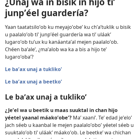
¿Unaj wa in bisik in hijo tiʼ
junpʼéel guardería?
Yaan taatatsiloʼob ku meyajoʼobeʼ ku chʼaʼtuklik u bisik
u paalaloʼob tiʼ junpʼéel guardería wa tiʼ uláakʼ
lugaroʼob tuʼux ku kanáantaʼal mejen paalaloʼob.
Chéen baʼaleʼ, ¿maʼalob wa ka a bis a hijo teʼ
lugaroʼobaʼ?
Le baʼax unaj a tuklikoʼ
Le baʼax unaj a beetkoʼ
Le baʼax unaj a tuklikoʼ
¿Jeʼel wa u beetik u maas suuktal in chan hijo
yéetel yaanal máakoʼobeʼ?
Maʼ xaaniʼ. Teʼ edad jeʼeloʼ
jach séeb u kaanbal le mejen paalaloʼoboʼ yéetel séeb u
suuktaloʼob tiʼ uláakʼ máakoʼob. Le beetkeʼ wa chichan