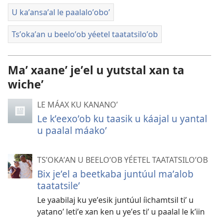
U kaʼansaʼal le paalaloʼoboʼ
Tsʼokaʼan u beeloʼob yéetel taatatsiloʼob
Maʼ xaaneʼ jeʼel u yutstal xan ta
wicheʼ
LE MÁAX KU KANANOʼ
Le kʼeexoʼob ku taasik u káajal u yantal
u paalal máakoʼ
TSʼOKAʼAN U BEELOʼOB YÉETEL TAATATSILOʼOB
Bix jeʼel a beetkaba juntúul maʼalob
taatatsileʼ
Le yaabilaj ku yeʼesik juntúul íichamtsil tiʼ u
yatanoʼ letiʼe xan ken u yeʼes tiʼ u paalal le kʼiin