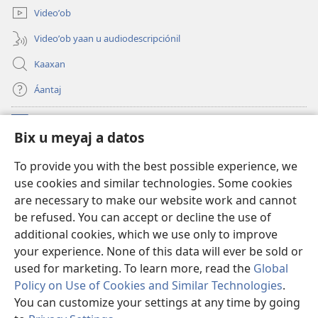
Videoʼob
Videoʼob yaan u audiodescripciónil
Kaaxan
Áantaj
Donaciónoʼob
(opens
Bix u meyaj a datos
new
window)
Biblioteca ich Internet tiʼ le Watchtoweroʼ™
To provide you with the best possible experience, we
(opens
use cookies and similar technologies. Some cookies
new
®
JW Hub
window)
are necessary to make our website work and cannot
(opens
be refused. You can accept or decline the use of
new
®
Aplicación JW Library
window)
additional cookies, which we use only to improve
your experience. None of this data will ever be sold or
used for marketing. To learn more, read the
Global
Policy on Use of Cookies and Similar Technologies
.
You can customize your settings at any time by going
Copyright
© 2026 Watch Tower Bible and Tract Society of Pennsylvania.
BIX UNAJ U MEYAJTECH
|
BIX U MEYAJTOʼON A DATOS
|
BIX U MEYAJ