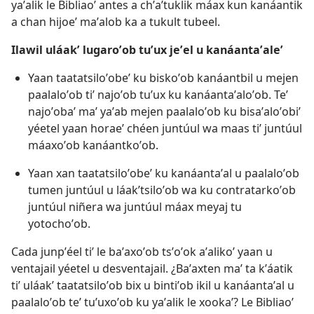
yaʼalik le Bibliaoʼ antes a chʼaʼtuklik máax kun kanáantik
a chan hijoeʼ maʼalob ka a tukult tubeel.
Ilawil uláakʼ lugaroʼob tuʼux jeʼel u kanáantaʼaleʼ
Yaan taatatsiloʼobeʼ ku biskoʼob kanáantbil u mejen
paalaloʼob tiʼ najoʼob tuʼux ku kanáantaʼaloʼob. Teʼ
najoʼobaʼ maʼ yaʼab mejen paalaloʼob ku bisaʼaloʼobiʼ
yéetel yaan horaeʼ chéen juntúul wa maas tiʼ juntúul
máaxoʼob kanáantkoʼob.
Yaan xan taatatsiloʼobeʼ ku kanáantaʼal u paalaloʼob
tumen juntúul u láakʼtsiloʼob wa ku contratarkoʼob
juntúul niñera wa juntúul máax meyaj tu
yotochoʼob.
Cada junpʼéel tiʼ le baʼaxoʼob tsʼoʼok aʼalikoʼ yaan u
ventajail yéetel u desventajail. ¿Baʼaxten maʼ ta kʼáatik
tiʼ uláakʼ taatatsiloʼob bix u bintiʼob ikil u kanáantaʼal u
paalaloʼob teʼ tuʼuxoʼob ku yaʼalik le xookaʼ? Le Bibliaoʼ