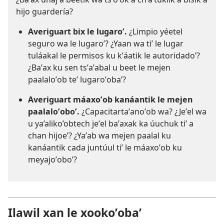
hijo guardería?
Averiguart bix le lugaroʼ.
¿Limpio yéetel
seguro wa le lugaroʼ? ¿Yaan wa tiʼ le lugar
tuláakal le permisos ku kʼáatik le autoridadoʼ?
¿Baʼax ku sen tsʼaʼabal u beet le mejen
paalaloʼob teʼ lugaroʼobaʼ?
Averiguart máaxoʼob kanáantik le mejen
paalaloʼoboʼ.
¿Capacitartaʼanoʼob wa? ¿Jeʼel wa
u ya’aliko’obtech jeʼel baʼaxak ka úuchuk tiʼ a
chan hijoeʼ? ¿Yaʼab wa mejen paalal ku
kanáantik cada juntúul tiʼ le máaxoʼob ku
meyajoʼoboʼ?
Ilawil xan le xookoʼobaʼ