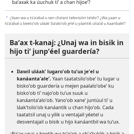
baʼaxak ka úuchuk tiʼ a chan hijoeʼ?
¿Yaan wa u tsʼaʼabal u sen chaʼant televisión teʼeloʼ? ¿Wa yaan u
a
tsʼaʼabal u beetoʼob uláakʼ baʼaloʼob jeʼel u yáantik utiaʼal u kaanbaleʼ?
Baʼax t-kanaj: ¿Unaj wa in bisik in
hijo tiʼ junpʼéel guardería?
Ilawil uláakʼ lugaroʼob tuʼux jeʼel u
kanáantaʼaleʼ.
Yaan taatatsiloʼobeʼ tu lugar u
biskoʼob guardería u mejen paalaloʼobeʼ ku
biskoʼob tiʼ najoʼob tuʼux suuk u
kanáantaʼaloʼob. Yanoʼob xaneʼ juntúul tiʼ u
láakʼtsiloʼob kanáantik u chan hijoʼob. Cada
taatatsil unaj u yilik u ventajail yéetel u
desventajail u bisik u hijo kanáantbil wa tuʼux.
¿Baʼax unaj a beetik wa tsʼoʼok a chʼaʼtuklik a bisik a