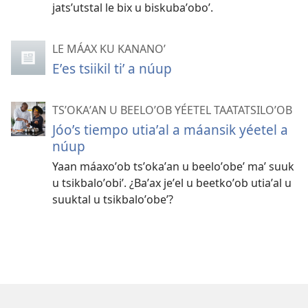
jatsʼutstal le bix u biskubaʼoboʼ.
LE MÁAX KU KANANOʼ
Eʼes tsiikil tiʼ a núup
TSʼOKAʼAN U BEELOʼOB YÉETEL TAATATSILOʼOB
Jóoʼs tiempo utiaʼal a máansik yéetel a
núup
Yaan máaxoʼob tsʼokaʼan u beeloʼobeʼ maʼ suuk
u tsikbaloʼobiʼ. ¿Baʼax jeʼel u beetkoʼob utiaʼal u
suuktal u tsikbaloʼobeʼ?