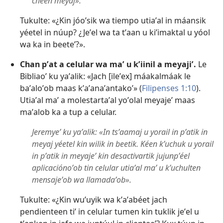
chéen meyaj».
Tukulte: «¿Kin jóoʼsik wa tiempo utiaʼal in máansik
yéetel in núup? ¿Jeʼel wa ta tʼaan u kiʼimaktal u yóol
wa ka in beeteʼ?».
Chan pʼat a celular wa maʼ u kʼiinil a meyajiʼ.
Le
Bibliaoʼ ku yaʼalik: «Jach [ileʼex] máakalmáak le
baʼaloʼob maas kʼaʼanaʼantakoʼ» (
Filipenses 1:10
).
Utiaʼal maʼ a molestartaʼal yoʼolal meyajeʼ maas
maʼalob ka a tup a celular.
Jeremyeʼ ku yaʼalik: «In tsʼaamaj u yorail in pʼatik in
meyaj yéetel kin wilik in beetik. Kéen kʼuchuk u yorail
in pʼatik in meyajeʼ kin desactivartik jujunpʼéel
aplicaciónoʼob tin celular utiaʼal maʼ u kʼuchulten
mensajeʼob wa llamadaʼob».
Tukulte: «¿Kin wuʼuyik wa kʼaʼabéet jach
pendienteen tiʼ in celular tumen kin tuklik jeʼel u