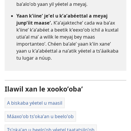
baʼaloʼob yaan yil yéetel a meyaj.
Yaan kʼiineʼ jeʼel u kʼaʼabéettal a meyaj
junpʼíit maaseʼ.
Kʼaʼajaktecheʼ cada wa baʼax
kʼiineʼ kʼaʼabéet a beetik kʼeexoʼob ichil a kuxtal
utiaʼal maʼ a wilik le meyaj bey maas
importanteoʼ. Chéen baʼaleʼ yaan kʼiin xaneʼ
yaan u kʼaʼabéettal a naʼatik yéetel a tsʼáaikaba
tu lugar a núup.
Ilawil xan le xookoʼobaʼ
A biskaba yéetel u maasil
Máaxoʼob tsʼokaʼan u beeloʼob
Tsʼokaʼan u beeloʼob yéetel taatatsiloʼob