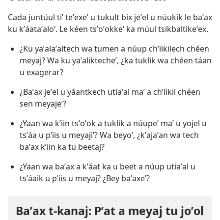
Cada juntúul tiʼ teʼexeʼ u tukult bix jeʼel u núukik le baʼax
ku kʼáataʼaloʼ. Le kéen tsʼoʼokkeʼ ka múul tsikbaltikeʼex.
¿Ku yaʼalaʼaltech wa tumen a núup chʼiikilech chéen
meyaj? Wa ku yaʼaliktecheʼ, ¿ka tuklik wa chéen táan
u exagerar?
¿Baʼax jeʼel u yáantkech utiaʼal maʼ a chʼíikil chéen
sen meyajeʼ?
¿Yaan wa kʼiin tsʼoʼok a tuklik a núupeʼ maʼ u yojel u
tsʼáa u pʼiis u meyajiʼ? Wa beyoʼ, ¿kʼajaʼan wa tech
baʼax kʼiin ka tu beetaj?
¿Yaan wa baʼax a kʼáat ka u beet a núup utiaʼal u
tsʼáaik u pʼiis u meyaj? ¿Bey baʼaxeʼ?
Baʼax t-kanaj: Pʼat a meyaj tu joʼol