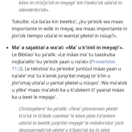
kéen in chʼaʼjoʼolt in meyajeʼ kin tʼankoʼob utiaʼal in
atenderkoʼob».
Tukulte: «Le baʼax kin beetkoʼ, ¿ku yeʼesik wa maas
importante in wilik in meyaj, wa maas importante in
jóoʼsik tiempo utiaʼal in wantal yéetel in núup?».
Maʼ a sajaktal a waʼal: «Maʼ u kʼiinil in meyajiʼ».
Le Bibliaoʼ ku yaʼalik: «Le máax maʼ tu taaskuba
nojbaʼaliloʼ ku yeʼesik yaan u naʼat» (
Proverbios
11:2
). Le tekstoaʼ ku yeʼesikeʼ juntúul máax yaan u
naʼateʼ maʼ tu kʼamik junpʼéel meyaj teʼ kʼiin u
jóoʼsmaj utiaʼal u yantal yéetel u núupoʼ. Wa maʼalob
u yilkeʼ maas maʼalob ka u kʼubéent tiʼ yaanal máax
ka u beet le meyajoʼ.
Christophereʼ ku yaʼalik: «Teneʼ plomeroen yéetel
tsʼoʼok in tsʼáaik cuentaeʼ le kéen jáan tʼaʼanken
utiaʼal in beetik junpʼéel meyajeʼ le máakoʼoboʼ jach
desesperadoʼob yéetel u kʼáatoʼob ka in séeb