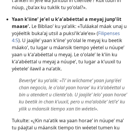
tʼanken in jefe wa juntúul in clienteeʼ? Kux túun in
núup, ¿baʼax ku tuklik tu yoʼolal?».
Yaan kʼiineʼ jeʼel u kʼaʼabéettal a meyaj junpʼíit
maaseʼ.
Le Bibliaoʼ ku yaʼalik: «Tuláakal máak unaj u
yojéeltik bukaʼaj utsil a puksiʼikʼaleʼex» (
Filipenses
4:5
). U jaajileʼ yaan kʼiineʼ yoʼolal le meyaj ku beetik
máakoʼ, tu lugar u máansik tiempo yéetel u núupeʼ
yaan u kʼaʼabéettal u meyaj. Le oʼolaleʼ le kʼiin ku
kʼaʼabéettal u meyaj a núupeʼ, tu lugar a kʼuuxil tu
yéeteleʼ ilawil a naʼatik.
Beverlyeʼ ku yaʼalik: «Tiʼ in wíichameʼ yaan junpʼéel
chan negocio, le oʼolal yaan horaeʼ ku kʼaʼabéettal u
bin u atendert u clienteʼob. U jaajileʼ leloʼ yaan horaeʼ
ku beetik in chan kʼuuxil, pero u maʼalobileʼ letiʼeʼ ku
yilik u máansik tiempo xan tin wéetel».
Tukulte: «¿Kin naʼatik wa yaan horaeʼ in núupeʼ maʼ
tu páajtal u máansik tiempo tin wéetel tumen ku