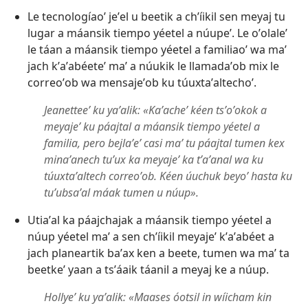
Le tecnologíaoʼ jeʼel u beetik a chʼíikil sen meyaj tu
lugar a máansik tiempo yéetel a núupeʼ. Le oʼolaleʼ
le táan a máansik tiempo yéetel a familiaoʼ wa maʼ
jach kʼaʼabéeteʼ maʼ a núukik le llamadaʼob mix le
correoʼob wa mensajeʼob ku túuxtaʼaltechoʼ.
Jeanetteeʼ ku yaʼalik: «Kaʼacheʼ kéen tsʼoʼokok a
meyajeʼ ku páajtal a máansik tiempo yéetel a
familia, pero bejlaʼeʼ casi maʼ tu páajtal tumen kex
minaʼanech tuʼux ka meyajeʼ ka tʼaʼanal wa ku
túuxtaʼaltech correoʼob. Kéen úuchuk beyoʼ hasta ku
tuʼubsaʼal máak tumen u núup».
Utiaʼal ka páajchajak a máansik tiempo yéetel a
núup yéetel maʼ a sen chʼíikil meyajeʼ kʼaʼabéet a
jach planeartik baʼax ken a beete, tumen wa maʼ ta
beetkeʼ yaan a tsʼáaik táanil a meyaj ke a núup.
Hollyeʼ ku yaʼalik: «Maases óotsil in wíicham kin