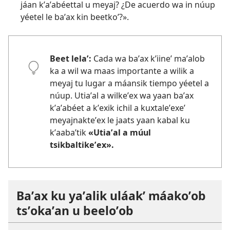
jáan kʼaʼabéettal u meyaj? ¿De acuerdo wa in núup
yéetel le baʼax kin beetkoʼ?».
Beet lelaʼ:
Cada wa baʼax kʼiineʼ maʼalob
ka a wil wa maas importante a wilik a
meyaj tu lugar a máansik tiempo yéetel a
núup. Utiaʼal a wilkeʼex wa yaan baʼax
kʼaʼabéet a kʼexik ichil a kuxtaleʼexeʼ
meyajnakteʼex le jaats yaan kabal ku
kʼaabaʼtik
«Utiaʼal a múul
tsikbaltikeʼex».
Baʼax ku yaʼalik uláakʼ máakoʼob
tsʼokaʼan u beeloʼob