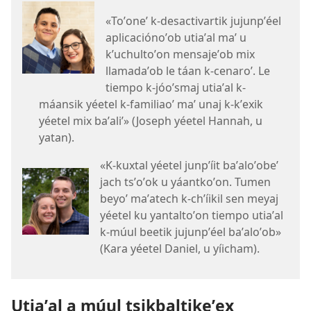
«Toʼoneʼ k-desactivartik jujunpʼéel
aplicaciónoʼob utiaʼal maʼ u
kʼuchultoʼon mensajeʼob mix
llamadaʼob le táan k-cenaroʼ. Le
tiempo k-jóoʼsmaj utiaʼal k-
máansik yéetel k-familiaoʼ maʼ unaj k-kʼexik
yéetel mix baʼaliʼ» (Joseph yéetel Hannah, u
yatan).
«K-kuxtal yéetel junpʼíit baʼaloʼobeʼ
jach tsʼoʼok u yáantkoʼon. Tumen
beyoʼ maʼatech k-chʼíikil sen meyaj
yéetel ku yantaltoʼon tiempo utiaʼal
k-múul beetik jujunpʼéel baʼaloʼob»
(Kara yéetel Daniel, u yíicham).
Utiaʼal a múul tsikbaltikeʼex