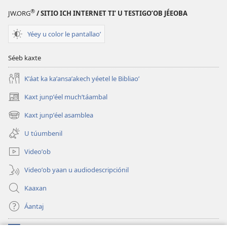
®
JW.ORG
/ SITIO ICH INTERNET TIʼ U TESTIGOʼOB JÉEOBA
Yéey u color le pantallaoʼ
Séeb kaxte
Kʼáat ka kaʼansaʼakech yéetel le Bibliaoʼ
Kaxt junpʼéel muchʼtáambal
(opens
new
Kaxt junpʼéel asamblea
(opens
window)
new
U túumbenil
window)
Videoʼob
Videoʼob yaan u audiodescripciónil
Kaaxan
Áantaj