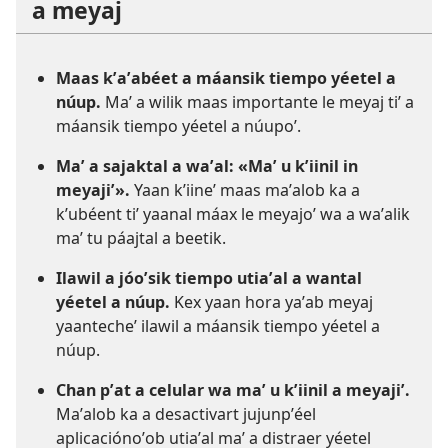
a meyaj
Maas kʼaʼabéet a máansik tiempo yéetel a
núup.
Maʼ a wilik maas importante le meyaj tiʼ a
máansik tiempo yéetel a núupoʼ.
Maʼ a sajaktal a waʼal: «Maʼ u kʼiinil in
meyajiʼ».
Yaan kʼiineʼ maas maʼalob ka a
kʼubéent tiʼ yaanal máax le meyajoʼ wa a waʼalik
maʼ tu páajtal a beetik.
Ilawil a jóoʼsik tiempo utiaʼal a wantal
yéetel a núup.
Kex yaan hora yaʼab meyaj
yaantecheʼ ilawil a máansik tiempo yéetel a
núup.
Chan pʼat a celular wa maʼ u kʼiinil a meyajiʼ.
Maʼalob ka a desactivart jujunpʼéel
aplicaciónoʼob utiaʼal maʼ a distraer yéetel