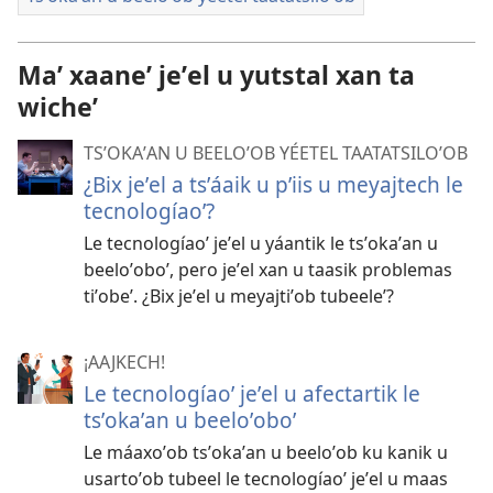
Maʼ xaaneʼ jeʼel u yutstal xan ta
wicheʼ
TSʼOKAʼAN U BEELOʼOB YÉETEL TAATATSILOʼOB
¿Bix jeʼel a tsʼáaik u pʼiis u meyajtech le
tecnologíaoʼ?
Le tecnologíaoʼ jeʼel u yáantik le tsʼokaʼan u
beeloʼoboʼ, pero jeʼel xan u taasik problemas
tiʼobeʼ. ¿Bix jeʼel u meyajtiʼob tubeeleʼ?
¡AAJKECH!
Le tecnologíaoʼ jeʼel u afectartik le
tsʼokaʼan u beeloʼoboʼ
Le máaxoʼob tsʼokaʼan u beeloʼob ku kanik u
usartoʼob tubeel le tecnologíaoʼ jeʼel u maas