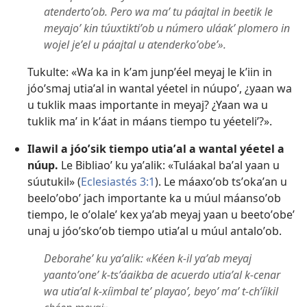
atendertoʼob. Pero wa maʼ tu páajtal in beetik le
meyajoʼ kin túuxtiktiʼob u número uláakʼ plomero in
wojel jeʼel u páajtal u atenderkoʼobeʼ».
Tukulte: «Wa ka in kʼam junpʼéel meyaj le kʼiin in
jóoʼsmaj utiaʼal in wantal yéetel in núupoʼ, ¿yaan wa
u tuklik maas importante in meyaj? ¿Yaan wa u
tuklik maʼ in kʼáat in máans tiempo tu yéeteliʼ?».
Ilawil a jóoʼsik tiempo utiaʼal a wantal yéetel a
núup.
Le Bibliaoʼ ku yaʼalik: «Tuláakal baʼal yaan u
súutukil» (
Eclesiastés 3:1
). Le máaxoʼob tsʼokaʼan u
beeloʼoboʼ jach importante ka u múul máansoʼob
tiempo, le oʼolaleʼ kex yaʼab meyaj yaan u beetoʼobeʼ
unaj u jóoʼskoʼob tiempo utiaʼal u múul antaloʼob.
Deboraheʼ ku yaʼalik: «Kéen k-il yaʼab meyaj
yaantoʼoneʼ k-tsʼáaikba de acuerdo utiaʼal k-cenar
wa utiaʼal k-xíimbal teʼ playaoʼ, beyoʼ maʼ t-chʼíikil