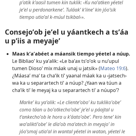
pʼatik kʼaasil tumen kin tuklik: ‹Ku naʼatken yéetel
jeʼel u perdonarkeneʼ. Tuláakʼ kʼiineʼ kin jóoʼsik
tiempo utiaʼal k-múul tsikbal›».
Consejoʼob jeʼel u yáantkech a tsʼáa
u pʼiis a meyajeʼ
Maas kʼaʼabéet a máansik tiempo yéetel a núup.
Le Bibliaoʼ ku yaʼalik: «Le baʼax tsʼoʼok u nuʼupul
tumen Diosoʼ mix máak unaj u jatsik» (
Mateo 19:6
).
¿Máasaʼ maʼ ta chaʼik tiʼ yaanal máak ka u ‹jatsech›
wa ka u separartech tiʼ a núup? ¿Yaan wa túun a
chaʼik tiʼ le meyaj ka u separartech tiʼ a núupoʼ?
Markeʼ ku yaʼalik: «Le clienteʼoboʼ ku tuklikoʼobeʼ
como táan u boʼotkechoʼobeʼ jeʼel u páajtal u
tʼankechoʼob le hora u kʼáatoʼobeʼ. Pero teneʼ kin
waʼaliktiʼobeʼ le díaʼob maʼatech in meyajoʼ in
jóoʼsmaj utiaʼal in wantal yéetel in watan, yéetel le