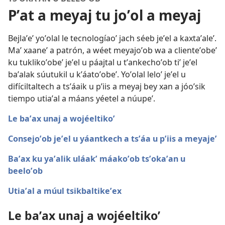
Pʼat a meyaj tu joʼol a meyaj
Bejlaʼeʼ yoʼolal le tecnologíaoʼ jach séeb jeʼel a kaxtaʼaleʼ.
Maʼ xaaneʼ a patrón, a wéet meyajoʼob wa a clienteʼobeʼ
ku tuklikoʼobeʼ jeʼel u páajtal u tʼankechoʼob tiʼ jeʼel
baʼalak súutukil u kʼáatoʼobeʼ. Yoʼolal leloʼ jeʼel u
difíciltaltech a tsʼáaik u pʼiis a meyaj bey xan a jóoʼsik
tiempo utiaʼal a máans yéetel a núupe’.
Le baʼax unaj a wojéeltikoʼ
Consejoʼob jeʼel u yáantkech a tsʼáa u pʼiis a meyajeʼ
Baʼax ku yaʼalik uláakʼ máakoʼob tsʼokaʼan u
beeloʼob
Utiaʼal a múul tsikbaltikeʼex
Le baʼax unaj a wojéeltikoʼ