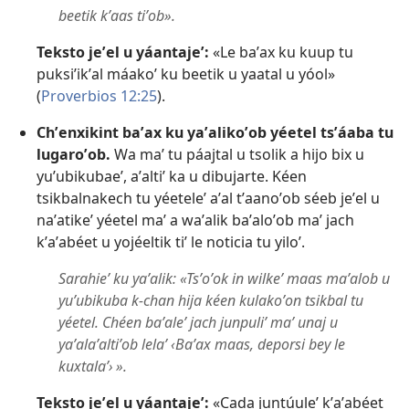
beetik kʼaas tiʼob».
Teksto jeʼel u yáantajeʼ:
«Le baʼax ku kuup tu
puksiʼikʼal máakoʼ ku beetik u yaatal u yóol»
(
Proverbios 12:25
).
Chʼenxikint baʼax ku yaʼalikoʼob yéetel tsʼáaba tu
lugaroʼob.
Wa maʼ tu páajtal u tsolik a hijo bix u
yuʼubikubaeʼ, aʼaltiʼ ka u dibujarte. Kéen
tsikbalnakech tu yéeteleʼ aʼal tʼaanoʼob séeb jeʼel u
naʼatikeʼ yéetel maʼ a waʼalik baʼaloʼob maʼ jach
kʼaʼabéet u yojéeltik tiʼ le noticia tu yiloʼ.
Sarahieʼ ku yaʼalik: «Tsʼoʼok in wilkeʼ maas maʼalob u
yuʼubikuba k-chan hija kéen kulakoʼon tsikbal tu
yéetel. Chéen baʼaleʼ jach junpuliʼ maʼ unaj u
yaʼalaʼaltiʼob lelaʼ ‹Baʼax maas, deporsi bey le
kuxtalaʼ› ».
Teksto jeʼel u yáantajeʼ:
«Cada juntúuleʼ kʼaʼabéet