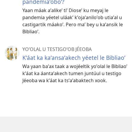
pandemiaʼoboʼ?
Yaan máak aʼalikeʼ tiʼ Dioseʼ ku meyaj le
pandemia yéetel uláakʼ kʼojaʼaniloʼob utiaʼal u
castigartik máakoʼ. Pero maʼ bey u kaʼansik le
Bibliaoʼ.
YOʼOLAL U TESTIGOʼOB JÉEOBA
Kʼáat ka kaʼansaʼakech yéetel le Bibliaoʼ
Wa yaan baʼax taak a wojéeltik yoʼolal le Bibliaoʼ
kʼáat ka áantaʼakech tumen juntúul u testigo
Jéeoba wa kʼáat ka tsʼaʼabaktech xook.