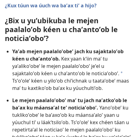
¿Kux túun wa úuch wa baʼax tiʼ a hijo?
¿Bix u yuʼubikuba le mejen
paalaloʼob kéen u chaʼantoʼob le
noticiaʼoboʼ?
Yaʼab mejen paalaloʼobeʼ jach ku sajaktaloʼob
kéen u chaʼantoʼob.
Kex yaan kʼiin maʼ tu
yaʼalikoʼobeʼ le mejen paalaloʼoboʼ jeʼel u
sajaktaloʼob kéen u chaʼantoʼob le noticiaʼoboʼ.
a
Tsʼoʼoleʼ kéen u yiloʼob chiʼichnak u taataʼobeʼ maas
maʼ tu kaxtikoʼob baʼax ku yúuchultiʼob.
Le mejen paalaloʼoboʼ maʼ tu jach naʼatkoʼob le
baʼax ku máansaʼal teʼ noticiaʼoboʼ.
Yanoʼobeʼ ku
tuklikoʼobeʼ le baʼaxoʼob ku máansaʼaloʼ yaan u
yúuchul tiʼ u láakʼtsiloʼob. Tsʼoʼoleʼ kex chéen táan u
repetirtaʼal le noticiaoʼ le mejen paalaloʼoboʼ ku