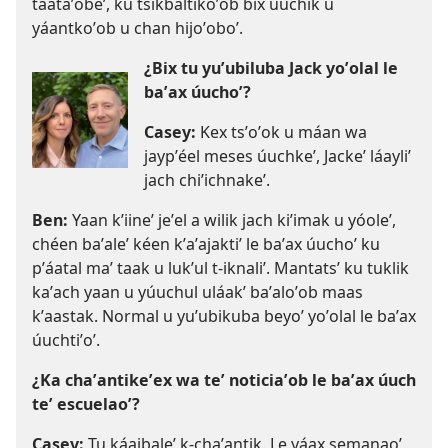
taataʼobeʼ, ku tsikbaltikoʼob bix úuchik u
yáantkoʼob u chan hijoʼoboʼ.
¿Bix tu yuʼubiluba Jack yoʼolal le
baʼax úuchoʼ?
Casey:
Kex tsʼoʼok u máan wa
jaypʼéel meses úuchkeʼ, Jackeʼ láayliʼ
jach chiʼichnakeʼ.
Ben:
Yaan kʼiineʼ jeʼel a wilik jach kiʼimak u yóoleʼ,
chéen baʼaleʼ kéen kʼaʼajaktiʼ le baʼax úuchoʼ ku
pʼáatal maʼ taak u lukʼul t-iknaliʼ. Mantatsʼ ku tuklik
kaʼach yaan u yúuchul uláakʼ baʼaloʼob maas
kʼaastak. Normal u yuʼubikuba beyoʼ yoʼolal le baʼax
úuchtiʼoʼ.
¿Ka chaʼantikeʼex wa teʼ noticiaʼob le baʼax úuch
teʼ escuelaoʼ?
Casey:
Tu káajbaleʼ k-chaʼantik. Le yáax semanaoʼ