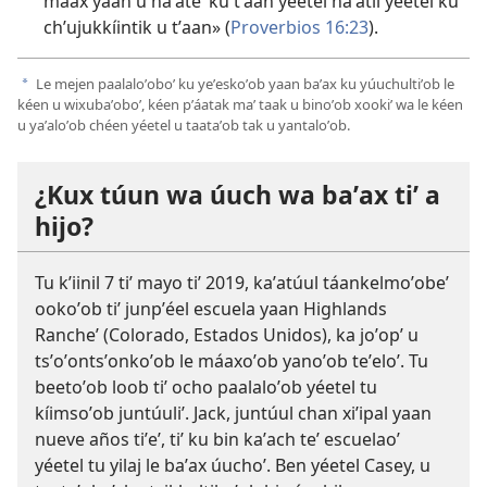
máax yaan u naʼateʼ ku tʼaan yéetel naʼatil yéetel ku
chʼujukkíintik u tʼaan» (
Proverbios 16:23
).
Le mejen paalaloʼoboʼ ku yeʼeskoʼob yaan baʼax ku yúuchultiʼob le
a
kéen u wixubaʼoboʼ, kéen pʼáatak maʼ taak u binoʼob xookiʼ wa le kéen
u yaʼaloʼob chéen yéetel u taataʼob tak u yantaloʼob.
¿Kux túun wa úuch wa baʼax tiʼ a
hijo?
Tu kʼiinil 7 tiʼ mayo tiʼ 2019, kaʼatúul táankelmoʼobeʼ
ookoʼob tiʼ junpʼéel escuela yaan Highlands
Rancheʼ (Colorado, Estados Unidos), ka joʼopʼ u
tsʼoʼontsʼonkoʼob le máaxoʼob yanoʼob teʼeloʼ. Tu
beetoʼob loob tiʼ ocho paalaloʼob yéetel tu
kíimsoʼob juntúuliʼ. Jack, juntúul chan xiʼipal yaan
nueve años tiʼeʼ, tiʼ ku bin kaʼach teʼ escuelaoʼ
yéetel tu yilaj le baʼax úuchoʼ. Ben yéetel Casey, u