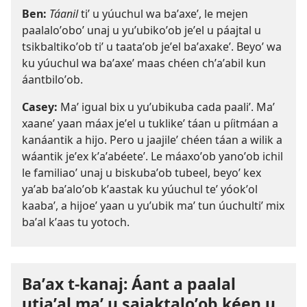
Ben:
Táanil
tiʼ u yúuchul wa baʼaxeʼ, le mejen
paalaloʼoboʼ unaj u yuʼubikoʼob jeʼel u páajtal u
tsikbaltikoʼob tiʼ u taataʼob jeʼel baʼaxakeʼ. Beyoʼ wa
ku yúuchul wa baʼaxeʼ maas chéen chʼaʼabil kun
áantbiloʼob.
Casey:
Maʼ igual bix u yuʼubikuba cada paaliʼ. Maʼ
xaaneʼ yaan máax jeʼel u tuklikeʼ táan u píitmáan a
kanáantik a hijo. Pero u jaajileʼ chéen táan a wilik a
wáantik jeʼex kʼaʼabéeteʼ. Le máaxoʼob yanoʼob ichil
le familiaoʼ unaj u biskubaʼob tubeel, beyoʼ kex
yaʼab baʼaloʼob kʼaastak ku yúuchul teʼ yóokʼol
kaabaʼ, a hijoeʼ yaan u yuʼubik maʼ tun úuchultiʼ mix
baʼal kʼaas tu yotoch.
Baʼax t-kanaj: Áant a paalal
utiaʼal maʼ u sajaktaloʼob kéen u