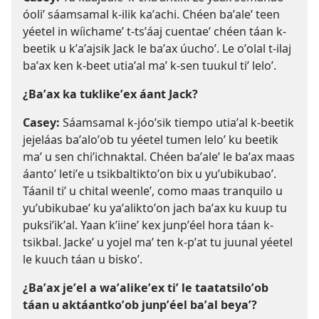
óoliʼ sáamsamal k-ilik kaʼachi. Chéen baʼaleʼ teen
yéetel in wíichameʼ t-tsʼáaj cuentaeʼ chéen táan k-
beetik u kʼaʼajsik Jack le baʼax úuchoʼ. Le oʼolal t-ilaj
baʼax ken k-beet utiaʼal maʼ k-sen tuukul tiʼ leloʼ.
¿Baʼax ka tuklikeʼex áant Jack?
Casey:
Sáamsamal k-jóoʼsik tiempo utiaʼal k-beetik
jejeláas baʼaloʼob tu yéetel tumen leloʼ ku beetik
maʼ u sen chiʼichnaktal. Chéen baʼaleʼ le baʼax maas
áantoʼ letiʼe u tsikbaltiktoʼon bix u yuʼubikubaoʼ.
Táanil tiʼ u chital weenleʼ, como maas tranquilo u
yuʼubikubaeʼ ku yaʼaliktoʼon jach baʼax ku kuup tu
puksiʼikʼal. Yaan kʼiineʼ kex junpʼéel hora táan k-
tsikbal. Jackeʼ u yojel maʼ ten k-pʼat tu juunal yéetel
le kuuch táan u biskoʼ.
¿Baʼax jeʼel a waʼalikeʼex tiʼ le taatatsiloʼob
táan u aktáantkoʼob junpʼéel baʼal beyaʼ?