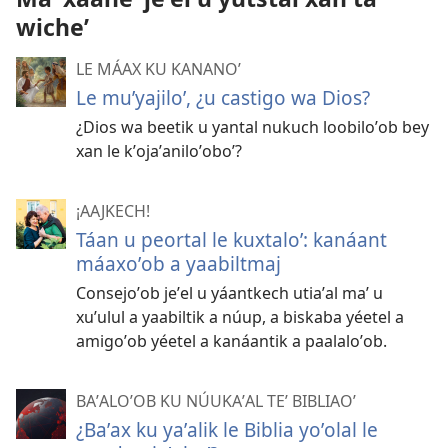
wicheʼ
LE MÁAX KU KANANOʼ
Le muʼyajiloʼ, ¿u castigo wa Dios?
¿Dios wa beetik u yantal nukuch loobiloʼob bey
xan le kʼojaʼaniloʼoboʼ?
¡AAJKECH!
Táan u peortal le kuxtaloʼ: kanáant
máaxoʼob a yaabiltmaj
Consejoʼob jeʼel u yáantkech utiaʼal maʼ u
xuʼulul a yaabiltik a núup, a biskaba yéetel a
amigoʼob yéetel a kanáantik a paalaloʼob.
BAʼALOʼOB KU NÚUKAʼAL TEʼ BIBLIAOʼ
¿Baʼax ku yaʼalik le Biblia yoʼolal le