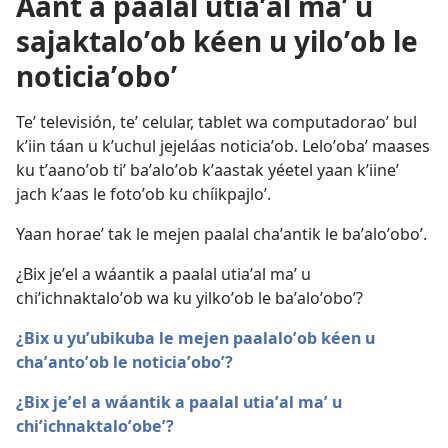
Áant a paalal utiaʼal maʼ u
sajaktaloʼob kéen u yiloʼob le
noticiaʼoboʼ
Teʼ televisión, teʼ celular, tablet wa computadoraoʼ bul
kʼiin táan u kʼuchul jejeláas noticiaʼob. Leloʼobaʼ maases
ku tʼaanoʼob tiʼ baʼaloʼob kʼaastak yéetel yaan kʼiineʼ
jach kʼaas le fotoʼob ku chíikpajloʼ.
Yaan horaeʼ tak le mejen paalal chaʼantik le baʼaloʼoboʼ.
¿Bix jeʼel a wáantik a paalal utiaʼal maʼ u
chiʼichnaktaloʼob wa ku yilkoʼob le baʼaloʼoboʼ?
¿Bix u yuʼubikuba le mejen paalaloʼob kéen u
chaʼantoʼob le noticiaʼoboʼ?
¿Bix jeʼel a wáantik a paalal utiaʼal maʼ u
chiʼichnaktaloʼobeʼ?