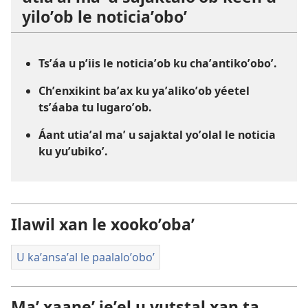
yiloʼob le noticiaʼoboʼ
Tsʼáa u pʼiis le noticiaʼob ku chaʼantikoʼoboʼ.
Chʼenxikint baʼax ku yaʼalikoʼob yéetel
tsʼáaba tu lugaroʼob.
Áant utiaʼal maʼ u sajaktal yoʼolal le noticia
ku yuʼubikoʼ.
Ilawil xan le xookoʼobaʼ
U kaʼansaʼal le paalaloʼoboʼ
Maʼ xaaneʼ jeʼel u yutstal xan ta