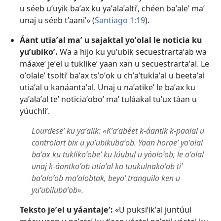
u séeb uʼuyik baʼax ku yaʼalaʼaltiʼ, chéen baʼaleʼ maʼ
unaj u séeb tʼaaniʼ» (
Santiago 1:19
).
Áant utiaʼal maʼ u sajaktal yoʼolal le noticia ku
yuʼubikoʼ.
Wa a hijo ku yuʼubik secuestrartaʼab wa
máaxeʼ jeʼel u tuklikeʼ yaan xan u secuestrartaʼal. Le
oʼolaleʼ tsoltiʼ baʼax tsʼoʼok u chʼaʼtuklaʼal u beetaʼal
utiaʼal u kanáantaʼal. Unaj u naʼatikeʼ le baʼax ku
yaʼalaʼal teʼ noticiaʼoboʼ maʼ tuláakal tuʼux táan u
yúuchliʼ.
Lourdeseʼ ku yaʼalik: «Kʼaʼabéet k-áantik k-paalal u
controlart bix u yuʼubikubaʼob. Yaan horaeʼ yoʼolal
baʼax ku tuklikoʼobeʼ ku lúubul u yóoloʼob, le oʼolal
unaj k-áantkoʼob utiaʼal ka tuukulnakoʼob tiʼ
baʼaloʼob maʼalobtak, beyoʼ tranquilo ken u
yuʼubilubaʼob».
Teksto jeʼel u yáantajeʼ:
«U puksiʼikʼal juntúul