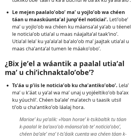
tuklikoʼobeʼ táan u kaʼa úuchul le baʼax ku yaʼalaʼaloʼ.
Le mejen paalaloʼoboʼ maʼ u yojloʼob wa chéen
táan u maaskúuntaʼal junpʼéel noticiaiʼ.
Letiʼobeʼ
maʼ u yojloʼob wa chéen ku máansaʼal yaʼab u téenel
le noticiaʼob utiaʼal u maas náajaltaʼal taakʼinoʼ.
Utiaʼal lelaʼ ku yaʼalaʼal baʼaloʼob maʼ jaajtak utiaʼal u
maas chaʼantaʼal tumen le máakoʼoboʼ.
¿Bix jeʼel a wáantik a paalal utiaʼal
maʼ u chiʼichnaktaloʼobeʼ?
Tsʼáa u pʼiis le noticiaʼob ku chaʼantikoʼoboʼ.
Lelaʼ
maʼ u kʼáat u yaʼal wa maʼ unaj u yojéeltikoʼob baʼax
ku yúuchliʼ. Chéen baʼaleʼ maʼatech u taasik utsil
tiʼob u chaʼantikoʼob láalaj hora.
Mariaeʼ ku yaʼalik: «Yaan horaeʼ k-tsikbaltik tu táan
k-paalal le baʼaxoʼob máansaʼab teʼ noticiaʼoboʼ,
chéen baʼaleʼ maʼ t-tsʼáaik cuenta wa chéen táan k-