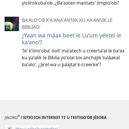
yisíinskubaʼob. ¿Baʼaxten mantatsʼ limpioʼob?
BAʼALOʼOB KʼAʼANAʼANTAK KU KAʼANSIK LE
BIBLIAOʼ
¿Yaan wa máax beet le Luʼum yéetel le
kaʼanoʼ?
Teʼ kʼiinoʼobaʼ óoliʼ maʼatech u creertaʼal le baʼax
ku yaʼalik le Biblia yoʼolal bix anchajik tuláakal
baʼaloʼ. ¿Jeʼel wa u páajtal k-creerkeʼ?
®
JW.ORG
/ SITIO ICH INTERNET TIʼ U TESTIGOʼOB JÉEOBA