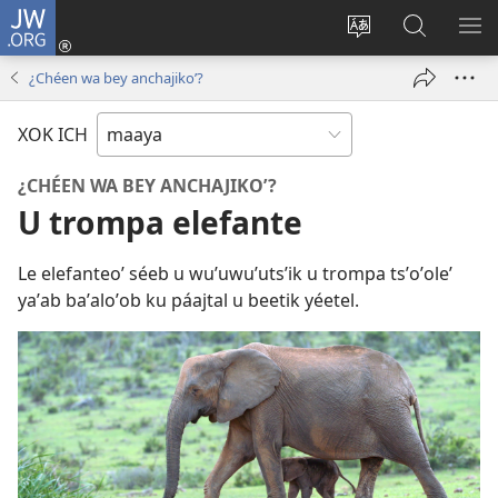
JW.ORG
Ooken
ta
Kʼex
Kaaxan
EʼE
cuenta
u
teʼ
ME
¿Chéen wa bey anchajikoʼ?
(opens
idiomail
jw.org
new
le sitioaʼ
XOK ICH
window)
¿CHÉEN WA BEY ANCHAJIKOʼ?
U trompa elefante
Le elefanteoʼ séeb u wuʼuwuʼutsʼik u trompa tsʼoʼoleʼ
yaʼab baʼaloʼob ku páajtal u beetik yéetel.