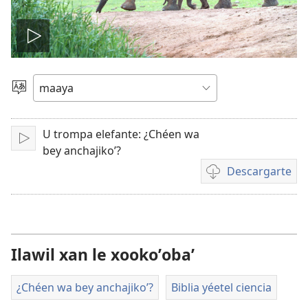
Tsʼáa
le
Yéey
u
videooʼ
idiomail
U trompa elefante: ¿Chéen wa
Paxe
bey anchajikoʼ?
Descargarte
Bix
a
kʼáat
a
descargart
Ilawil xan le xookoʼobaʼ
le
videooʼ
¿Chéen wa bey anchajikoʼ?
Biblia yéetel ciencia