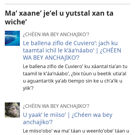
Maʼ xaaneʼ jeʼel u yutstal xan ta
wicheʼ
¿CHÉEN WA BEY ANCHAJIKOʼ?
Le ballena zifio de Cuvieroʼ: jach ku
taamtal ichil le kʼáaʼnáaboʼ | ¿CHÉEN
WA BEY ANCHAJIKOʼ?
Le ballena zifio de Cuvieroʼ ku xáantal tiaʼan tu
taamil le kʼáaʼnáaboʼ, ¿bix túun u beetik utiaʼal
u aguantartik yaʼab tiempo sin ke u chʼaʼik u
yiikʼ?
¿CHÉEN WA BEY ANCHAJIKOʼ?
U yaakʼ le miisoʼ | ¿Chéen wa bey
anchajikoʼ?
Le miisoʼoboʼ wa maʼ táan u weenloʼobeʼ táan u