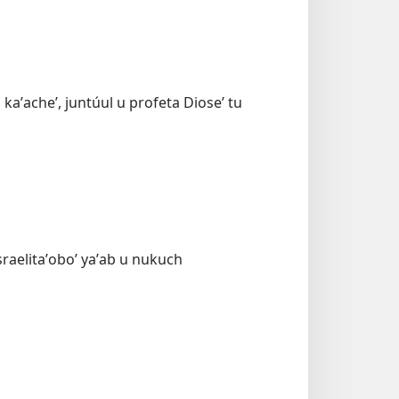
 kaʼacheʼ, juntúul u profeta Dioseʼ tu
e israelitaʼoboʼ yaʼab u nukuch