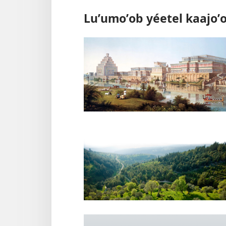
Luʼumoʼob yéetel kaajoʼ