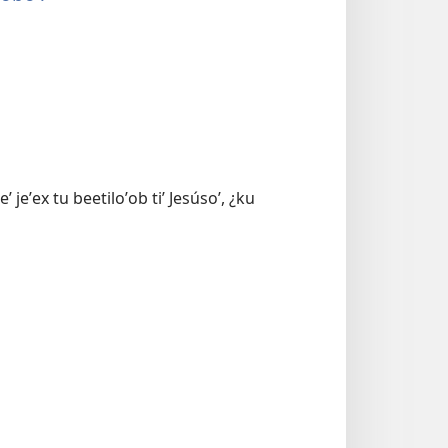
jeʼex tu beetiloʼob tiʼ Jesúsoʼ, ¿ku