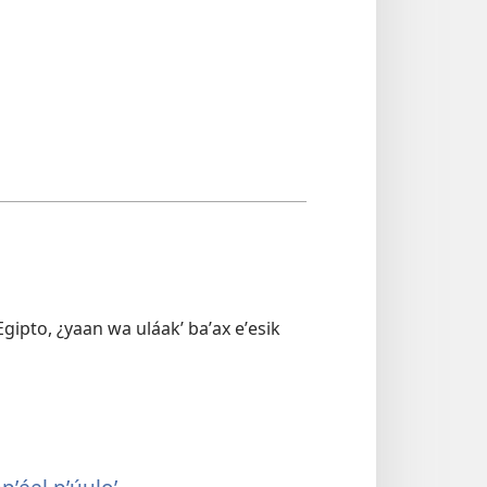
b Egipto, ¿yaan wa uláakʼ baʼax eʼesik