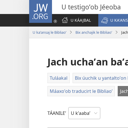
JW.ORG
U testigoʼob Jéeoba
U KÁAJBAL
U KAʼANS
U kaʼansaj le Bibliaoʼ
Bix anchajik le Bibliaoʼ
Jach
Jach uchaʼan baʼa
Tuláakal
Bix úuchik u yantaltoʼon l
Máaxoʼob traducirt le Bibliaoʼ
Jac
TÁANILEʼ