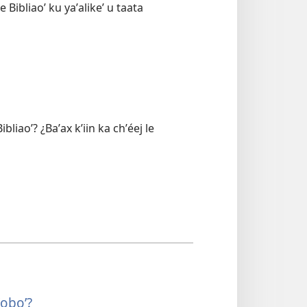
 Bibliaoʼ ku yaʼalikeʼ u taata
bliaoʼ? ¿Baʼax kʼiin ka chʼéej le
ʼoboʼ?