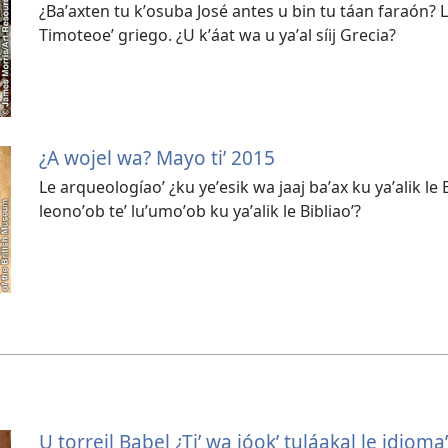
¿Baʼaxten tu kʼosuba José antes u bin tu táan faraón? Le
Timoteoeʼ griego. ¿U kʼáat wa u yaʼal síij Grecia?
¿A wojel wa? Mayo tiʼ 2015
Le arqueologíaoʼ ¿ku yeʼesik wa jaaj baʼax ku yaʼalik le Bi
leonoʼob teʼ luʼumoʼob ku yaʼalik le Bibliaoʼ?
U torreil Babel ¿Tiʼ wa jóokʼ tuláakal le idioma