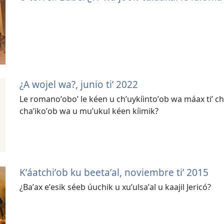
¿A wojel wa?, junio tiʼ 2022
Le romanoʼoboʼ le kéen u chʼuykíintoʼob wa máax tiʼ cheʼ 
chaʼikoʼob wa u muʼukul kéen kíimik?
Kʼáatchiʼob ku beetaʼal, noviembre tiʼ 2015
¿Baʼax eʼesik séeb úuchik u xuʼulsaʼal u kaajil Jericó?