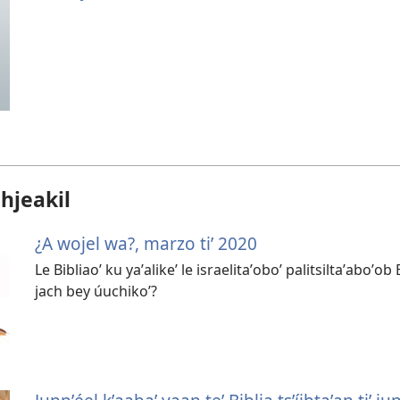
hjeakil
¿A wojel wa?, marzo tiʼ 2020
Le Bibliaoʼ ku yaʼalikeʼ le israelitaʼoboʼ palitsiltaʼaboʼo
jach bey úuchikoʼ?