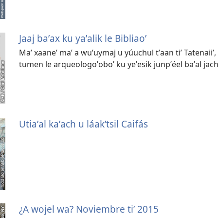
Jaaj baʼax ku yaʼalik le Bibliaoʼ
Maʼ xaaneʼ maʼ a wuʼuymaj u yúuchul tʼaan tiʼ Tatenaiiʼ,
tumen le arqueologoʼoboʼ ku yeʼesik junpʼéel baʼal jach
Utiaʼal kaʼach u láakʼtsil Caifás
¿A wojel wa? Noviembre tiʼ 2015