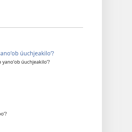
 yanoʼob úuchjeakiloʼ?
ob yanoʼob úuchjeakiloʼ?
boʼ?