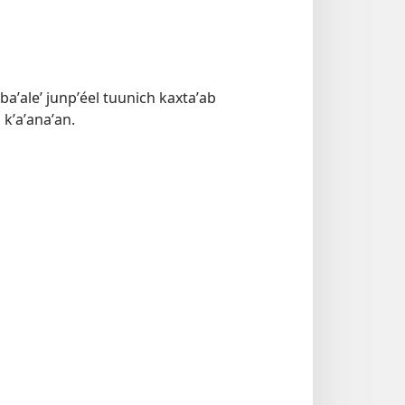
 baʼaleʼ junpʼéel tuunich kaxtaʼab
 kʼaʼanaʼan.