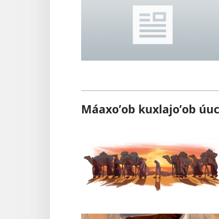
Máaxoʼob kuxlajoʼob úuc