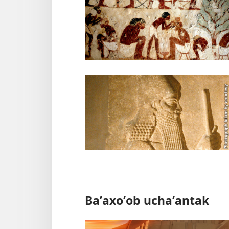
Baʼaxoʼob uchaʼantak