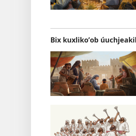
Bix kuxlikoʼob úuchjeaki