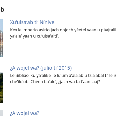
ob
Xuʼulsaʼab tiʼ Nínive
Kex le imperio asirio jach nojoch yéetel yaan u páajtalil
yaʼaleʼ yaan u xuʼulsaʼaltiʼ.
¿A wojel wa? (julio tiʼ 2015)
Le Bibliaoʼ ku yaʼalikeʼ le luʼum aʼalaʼab u tsʼaʼabal tiʼ l
cheʼiloʼob. Chéen baʼaleʼ, ¿jach wa ta tʼaan jaaj?
¿A wojel wa?