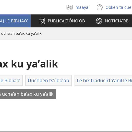
maaya
Ooken ta cue
Yéey
(opens
u
new
AJ LE BIBLIAOʼ
PUBLICACIÓNOʼOB
NOTICIAʼOB
idiomail
window
 uchaʼan baʼax ku yaʼalik
x ku yaʼalik
e Bibliaoʼ
Úuchben tsʼíiboʼob
Le bix traducirtaʼanil le B
h uchaʼan baʼax ku yaʼalik