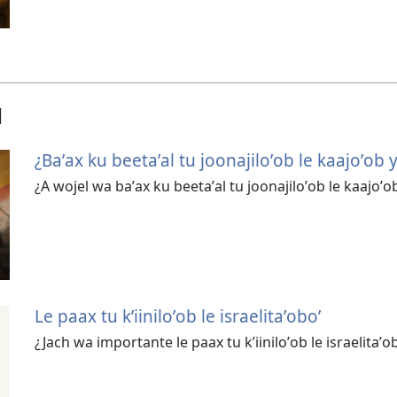
l
¿Baʼax ku beetaʼal tu joonajiloʼob le kaajoʼob
¿A wojel wa baʼax ku beetaʼal tu joonajiloʼob le kaajoʼ
Le paax tu kʼiiniloʼob le israelitaʼoboʼ
¿Jach wa importante le paax tu kʼiiniloʼob le israelitaʼo