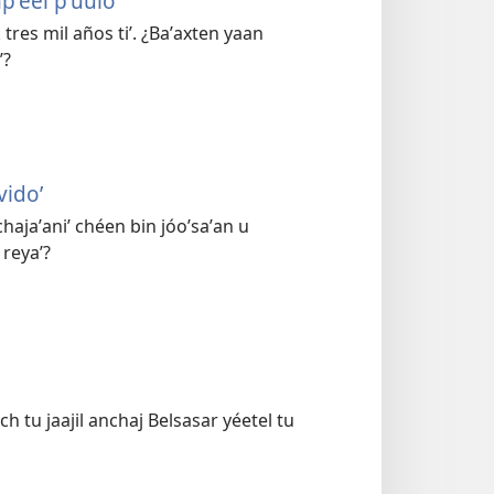
npʼéel pʼúuloʼ
 tres mil años tiʼ. ¿Baʼaxten yaan
ʼ?
vidoʼ
hajaʼaniʼ chéen bin jóoʼsaʼan u
 reyaʼ?
ch tu jaajil anchaj Belsasar yéetel tu