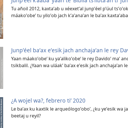
Junpʼéel kʼaabaʼ yaan teʼ Biblia tsʼíibtaʼan tiʼ ju
Tu añoil 2012, kaxtaʼab u xéexetʼal junpʼéel pʼúul tsʼoʼok
máakoʼobeʼ tu yiloʼob jach kʼaʼanaʼan le baʼax kaxtaʼaba
Junpʼéel baʼax eʼesik jach anchajaʼan le rey Da
Yaan máakoʼobeʼ ku yaʼalikoʼobeʼ le rey Davidoʼ maʼ anc
tsikbalil. ¿Yaan wa uláakʼ baʼax eʼesik jach anchajaʼan le
¿A wojel wa?, febrero tiʼ 2020
Le baʼax ku kaxtik le arqueólogoʼoboʼ, ¿ku yeʼesik wa ja
beetaj u reyil?