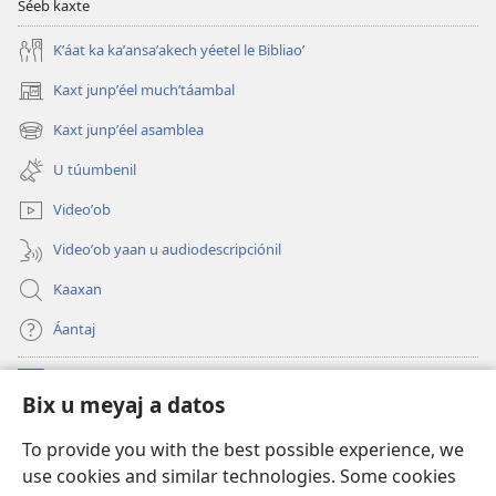
Séeb kaxte
Kʼáat ka kaʼansaʼakech yéetel le Bibliaoʼ
Kaxt junpʼéel muchʼtáambal
(opens
new
Kaxt junpʼéel asamblea
(opens
window)
new
U túumbenil
window)
Videoʼob
Videoʼob yaan u audiodescripciónil
Kaaxan
Áantaj
Donaciónoʼob
(opens
Bix u meyaj a datos
new
window)
Biblioteca ich Internet tiʼ le Watchtoweroʼ™
To provide you with the best possible experience, we
(opens
use cookies and similar technologies. Some cookies
new
®