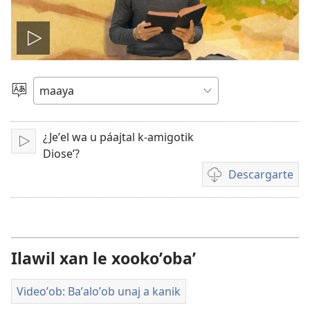
Tsʼáa
le
Yéey
u
videooʼ
idiomail
¿Jeʼel wa u páajtal k-amigotik
Paxe
Dioseʼ?
Descargarte
Bix
a
kʼáat
a
descargart
Ilawil xan le xookoʼobaʼ
le
videooʼ
Videoʼob: Baʼaloʼob unaj a kanik