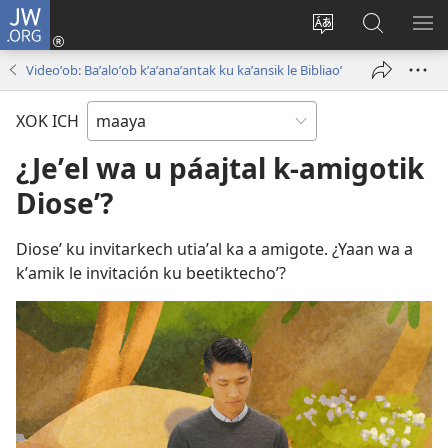
JW.ORG
Ooken
ta
Kʼex
Kaaxan
EʼE
cuenta
u
teʼ
ME
Videoʼob: Baʼaloʼob kʼaʼanaʼantak ku kaʼansik le Bibliaoʼ
(opens
idiomail
jw.org
new
le sitioaʼ
XOK ICH
window)
¿Jeʼel wa u páajtal k-amigotik
Dioseʼ?
Dioseʼ ku invitarkech utiaʼal ka a amigote. ¿Yaan wa a
kʼamik le invitación ku beetiktechoʼ?