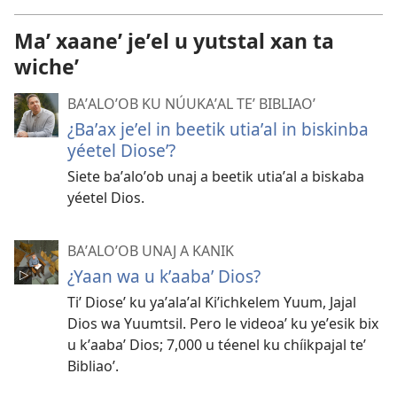
Maʼ xaaneʼ jeʼel u yutstal xan ta
wicheʼ
BAʼALOʼOB KU NÚUKAʼAL TEʼ BIBLIAOʼ
¿Baʼax jeʼel in beetik utiaʼal in biskinba
yéetel Dioseʼ?
Siete baʼaloʼob unaj a beetik utiaʼal a biskaba
yéetel Dios.
BAʼALOʼOB UNAJ A KANIK
¿Yaan wa u kʼaabaʼ Dios?
Tiʼ Dioseʼ ku yaʼalaʼal Kiʼichkelem Yuum, Jajal
Dios wa Yuumtsil. Pero le videoaʼ ku yeʼesik bix
u kʼaabaʼ Dios; 7,000 u téenel ku chíikpajal teʼ
Bibliaoʼ.