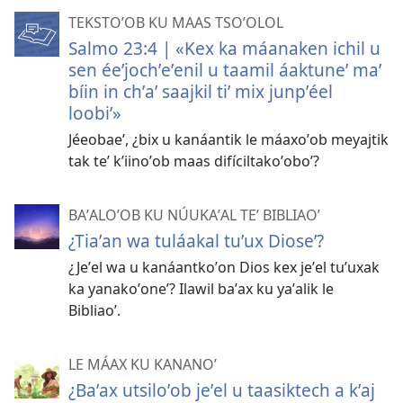
TEKSTOʼOB KU MAAS TSOʼOLOL
Salmo 23:4 | «Kex ka máanaken ichil u
sen éeʼjochʼeʼenil u taamil áaktuneʼ maʼ
bíin in chʼaʼ saajkil tiʼ mix junpʼéel
loobiʼ»
Jéeobaeʼ, ¿bix u kanáantik le máaxoʼob meyajtik
tak teʼ kʼiinoʼob maas difíciltakoʼoboʼ?
BAʼALOʼOB KU NÚUKAʼAL TEʼ BIBLIAOʼ
¿Tiaʼan wa tuláakal tuʼux Dioseʼ?
¿Jeʼel wa u kanáantkoʼon Dios kex jeʼel tuʼuxak
ka yanakoʼoneʼ? Ilawil baʼax ku yaʼalik le
Bibliaoʼ.
LE MÁAX KU KANANOʼ
¿Baʼax utsiloʼob jeʼel u taasiktech a kʼaj