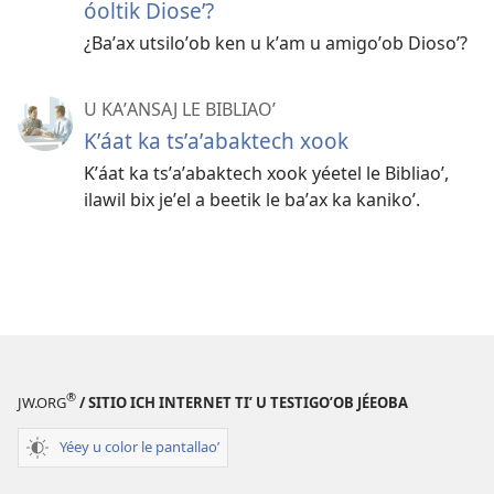
óoltik Dioseʼ?
¿Baʼax utsiloʼob ken u kʼam u amigoʼob Diosoʼ?
U KAʼANSAJ LE BIBLIAOʼ
Kʼáat ka tsʼaʼabaktech xook
Kʼáat ka tsʼaʼabaktech xook yéetel le Bibliaoʼ,
ilawil bix jeʼel a beetik le baʼax ka kanikoʼ.
®
JW.ORG
/ SITIO ICH INTERNET TIʼ U TESTIGOʼOB JÉEOBA
Yéey u color le pantallaoʼ