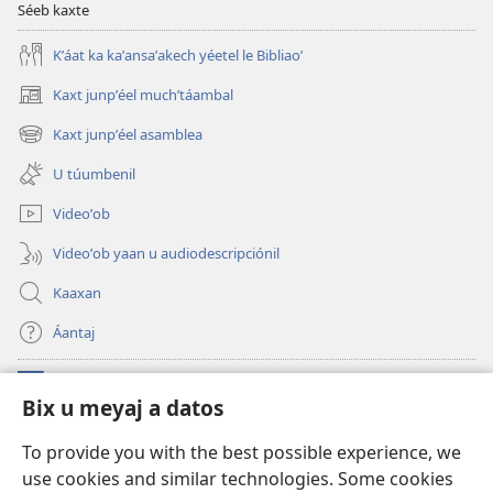
Séeb kaxte
Kʼáat ka kaʼansaʼakech yéetel le Bibliaoʼ
Kaxt junpʼéel muchʼtáambal
(opens
new
Kaxt junpʼéel asamblea
(opens
window)
new
U túumbenil
window)
Videoʼob
Videoʼob yaan u audiodescripciónil
Kaaxan
Áantaj
Donaciónoʼob
(opens
Bix u meyaj a datos
new
window)
Biblioteca ich Internet tiʼ le Watchtoweroʼ™
To provide you with the best possible experience, we
(opens
use cookies and similar technologies. Some cookies
new
®