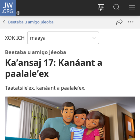
JW.ORG
Ooken
ta
Kʼex
Kaaxan
EʼE
cuenta
u
teʼ
ME
Beetaba u amigo Jéeoba
(opens
idiomail
jw.org
new
le sitioaʼ
XOK ICH
window)
Beetaba u amigo Jéeoba
Kaʼansaj 17: Kanáant a
paalaleʼex
Taatatsileʼex, kanáant a paalaleʼex.