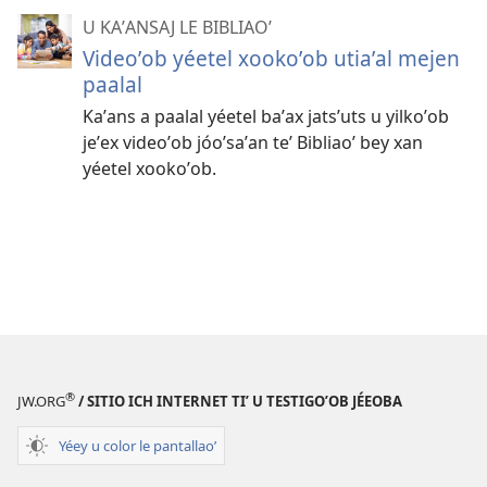
U KAʼANSAJ LE BIBLIAOʼ
Videoʼob yéetel xookoʼob utiaʼal mejen
paalal
Kaʼans a paalal yéetel baʼax jatsʼuts u yilkoʼob
jeʼex videoʼob jóoʼsaʼan teʼ Bibliaoʼ bey xan
yéetel xookoʼob.
®
JW.ORG
/ SITIO ICH INTERNET TIʼ U TESTIGOʼOB JÉEOBA
Yéey u color le pantallaoʼ