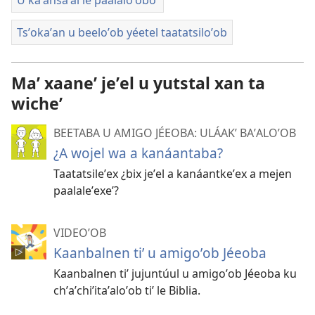
U kaʼansaʼal le paalaloʼoboʼ
Tsʼokaʼan u beeloʼob yéetel taatatsiloʼob
Maʼ xaaneʼ jeʼel u yutstal xan ta
wicheʼ
BEETABA U AMIGO JÉEOBA: ULÁAKʼ BAʼALOʼOB
¿A wojel wa a kanáantaba?
Taatatsileʼex ¿bix jeʼel a kanáantkeʼex a mejen
paalaleʼexeʼ?
VIDEOʼOB
Kaanbalnen tiʼ u amigoʼob Jéeoba
Kaanbalnen tiʼ jujuntúul u amigoʼob Jéeoba ku
chʼaʼchiʼitaʼaloʼob tiʼ le Biblia.