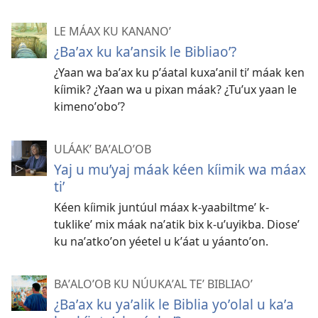
LE MÁAX KU KANANOʼ
¿Baʼax ku kaʼansik le Bibliaoʼ?
¿Yaan wa baʼax ku pʼáatal kuxaʼanil tiʼ máak ken
kíimik? ¿Yaan wa u pixan máak? ¿Tuʼux yaan le
kimenoʼoboʼ?
ULÁAKʼ BAʼALOʼOB
Yaj u muʼyaj máak kéen kíimik wa máax
tiʼ
Kéen kíimik juntúul máax k-yaabiltmeʼ k-
tuklikeʼ mix máak naʼatik bix k-uʼuyikba. Dioseʼ
ku naʼatkoʼon yéetel u kʼáat u yáantoʼon.
BAʼALOʼOB KU NÚUKAʼAL TEʼ BIBLIAOʼ
¿Baʼax ku yaʼalik le Biblia yoʼolal u kaʼa