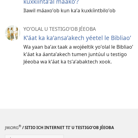
kuxkíintaʼal máakoʼ?
Ilawil máaxoʼob kun kaʼa kuxkíintbiloʼob
YOʼOLAL U TESTIGOʼOB JÉEOBA
Kʼáat ka kaʼansaʼakech yéetel le Bibliaoʼ
Wa yaan baʼax taak a wojéeltik yoʼolal le Bibliaoʼ
kʼáat ka áantaʼakech tumen juntúul u testigo
Jéeoba wa kʼáat ka tsʼaʼabaktech xook.
®
JW.ORG
/ SITIO ICH INTERNET TIʼ U TESTIGOʼOB JÉEOBA