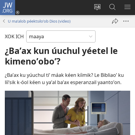
JW.ORG
Ooken
ta
Kʼex
Kaaxan
EʼE
cuenta
u
teʼ
ME
U maʼalob péektsiloʼob Dios (video)
(opens
idiomail
jw.org
new
le sitioaʼ
XOK ICH
window)
¿Baʼax kun úuchul yéetel le
kimenoʼoboʼ?
¿Baʼax ku yúuchul tiʼ máak kéen kíimik? Le Bibliaoʼ ku
líiʼsik k-óol kéen u yaʼal baʼax esperanzail yaantoʼon.