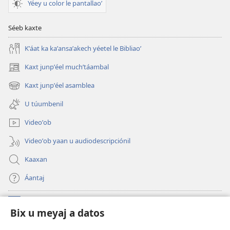
Yéey u color le pantallaoʼ
Séeb kaxte
Kʼáat ka kaʼansaʼakech yéetel le Bibliaoʼ
Kaxt junpʼéel muchʼtáambal
(opens
new
Kaxt junpʼéel asamblea
(opens
window)
new
U túumbenil
window)
Videoʼob
Videoʼob yaan u audiodescripciónil
Kaaxan
Áantaj
Donaciónoʼob
(opens
Bix u meyaj a datos
new
window)