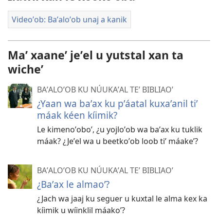
Videoʼob: Baʼaloʼob unaj a kanik
Maʼ xaaneʼ jeʼel u yutstal xan ta
wicheʼ
BAʼALOʼOB KU NÚUKAʼAL TEʼ BIBLIAOʼ
¿Yaan wa baʼax ku pʼáatal kuxaʼanil tiʼ
máak kéen kíimik?
Le kimenoʼoboʼ, ¿u yojloʼob wa baʼax ku tuklik
máak? ¿Jeʼel wa u beetkoʼob loob tiʼ máakeʼ?
BAʼALOʼOB KU NÚUKAʼAL TEʼ BIBLIAOʼ
¿Baʼax le almaoʼ?
¿Jach wa jaaj ku seguer u kuxtal le alma kex ka
kíimik u wíinklil máakoʼ?