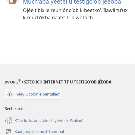
Muchʼaba yéetel u testigoʼob Jéeoba
Ojéelt bix le reuniónoʼob k-beetkoʼ. Ilawil tuʼux
k-muchʼikba naatsʼ tiʼ a wotoch.
®
JW.ORG
/ SITIO ICH INTERNET TIʼ U TESTIGOʼOB JÉEOBA
Yéey u color le pantallaoʼ
Séeb kaxte
Kʼáat ka kaʼansaʼakech yéetel le Bibliaoʼ
Kaxt junpʼéel muchʼtáambal
(opens