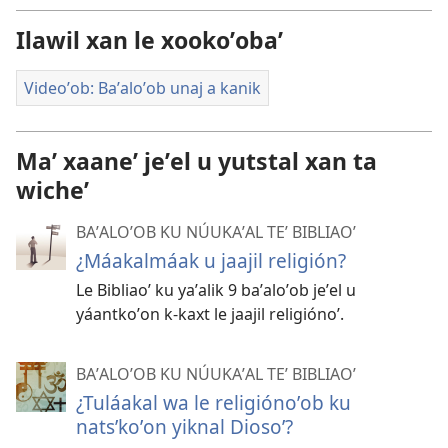
videooʼ
Ilawil xan le xookoʼobaʼ
Videoʼob: Baʼaloʼob unaj a kanik
Maʼ xaaneʼ jeʼel u yutstal xan ta
wicheʼ
BAʼALOʼOB KU NÚUKAʼAL TEʼ BIBLIAOʼ
¿Máakalmáak u jaajil religión?
Le Bibliaoʼ ku yaʼalik 9 baʼaloʼob jeʼel u
yáantkoʼon k-kaxt le jaajil religiónoʼ.
BAʼALOʼOB KU NÚUKAʼAL TEʼ BIBLIAOʼ
¿Tuláakal wa le religiónoʼob ku
natsʼkoʼon yiknal Diosoʼ?