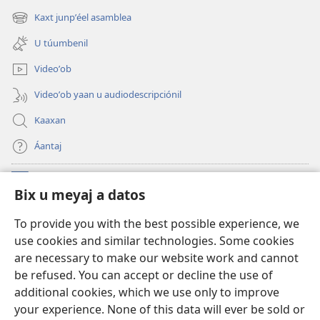
new
Kaxt junpʼéel asamblea
(opens
window)
new
U túumbenil
window)
Videoʼob
Videoʼob yaan u audiodescripciónil
Kaaxan
Áantaj
Donaciónoʼob
(opens
Bix u meyaj a datos
new
window)
Biblioteca ich Internet tiʼ le Watchtoweroʼ™
To provide you with the best possible experience, we
(opens
use cookies and similar technologies. Some cookies
new
®
JW Hub
window)
are necessary to make our website work and cannot
(opens
be refused. You can accept or decline the use of
new
®
Aplicación JW Library
window)
additional cookies, which we use only to improve
your experience. None of this data will ever be sold or