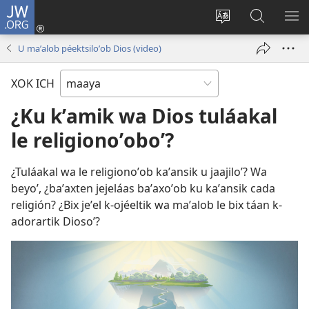
JW.ORG
Ooken
ta
Kʼex
Kaaxan
EʼE
cuenta
u
teʼ
ME
U maʼalob péektsiloʼob Dios (video)
(opens
idiomail
jw.org
new
le sitioaʼ
XOK ICH
window)
¿Ku kʼamik wa Dios tuláakal
le religionoʼoboʼ?
¿Tuláakal wa le religionoʼob kaʼansik u jaajiloʼ? Wa
beyoʼ, ¿baʼaxten jejeláas baʼaxoʼob ku kaʼansik cada
religión? ¿Bix jeʼel k-ojéeltik wa maʼalob le bix táan k-
adorartik Diosoʼ?