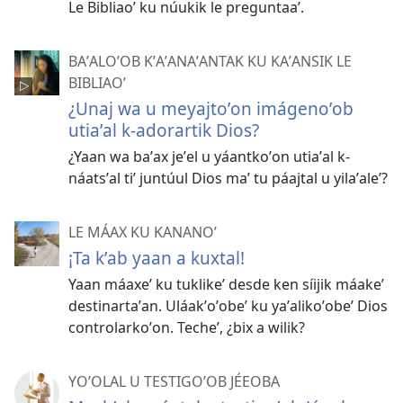
Le Bibliaoʼ ku núukik le preguntaaʼ.
BAʼALOʼOB KʼAʼANAʼANTAK KU KAʼANSIK LE
BIBLIAOʼ
¿Unaj wa u meyajtoʼon imágenoʼob
utiaʼal k-adorartik Dios?
¿Yaan wa baʼax jeʼel u yáantkoʼon utiaʼal k-
náatsʼal tiʼ juntúul Dios maʼ tu páajtal u yilaʼaleʼ?
LE MÁAX KU KANANOʼ
¡Ta kʼab yaan a kuxtal!
Yaan máaxeʼ ku tuklikeʼ desde ken síijik máakeʼ
destinartaʼan. Uláakʼoʼobeʼ ku yaʼalikoʼobeʼ Dios
controlarkoʼon. Techeʼ, ¿bix a wilik?
YOʼOLAL U TESTIGOʼOB JÉEOBA