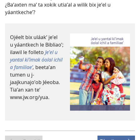
¿Baʼaxten maʼ ta xokik utiaʼal a wilik bix jeʼel u
yáantkecheʼ?
Ojéelt bix uláakʼ jeʼel
u yáantkech le Bibliaoʼ;
ilawil le folleto
Jeʼel u
yantal kiʼimak óolal ichil
a familiaeʼ
,
beetaʼan
tumen u j-
jaajkunajoʼob Jéeoba.
Tiaʼan xan teʼ
www.jw.org/yua.