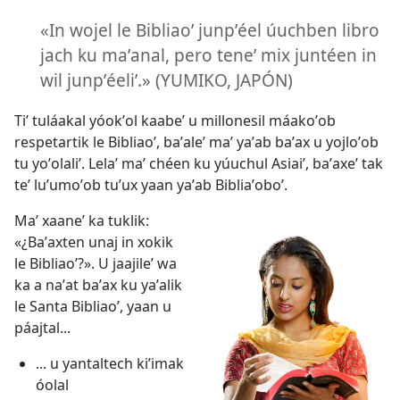
«In wojel le Bibliaoʼ junpʼéel úuchben libro
jach ku maʼanal, pero teneʼ mix juntéen in
wil junpʼéeliʼ.» (YUMIKO, JAPÓN)
Tiʼ tuláakal yóokʼol kaabeʼ u millonesil máakoʼob
respetartik le Bibliaoʼ, baʼaleʼ maʼ yaʼab baʼax u yojloʼob
tu yoʼolaliʼ. Lelaʼ maʼ chéen ku yúuchul Asiaiʼ, baʼaxeʼ tak
teʼ luʼumoʼob tuʼux yaan yaʼab Bibliaʼoboʼ.
Maʼ xaaneʼ ka tuklik:
«¿Baʼaxten unaj in xokik
le Bibliaoʼ?». U jaajileʼ wa
ka a naʼat baʼax ku yaʼalik
le Santa Bibliaoʼ, yaan u
páajtal...
... u yantaltech kiʼimak
óolal