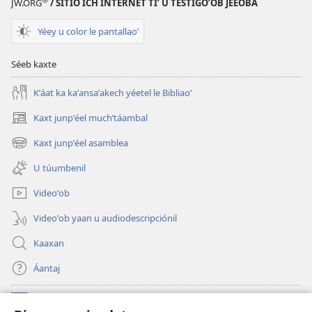
JW.ORG
/ SITIO ICH INTERNET TIʼ U TESTIGOʼOB JÉEOBA
Jeʼel
u
Yéey u color le pantallaoʼ
páajtal
a
Séeb kaxte
naʼatik
le
Kʼáat ka kaʼansaʼakech yéetel le Bibliaoʼ
Bibliaoʼ
Kaxt junpʼéel muchʼtáambal
(opens
new
Kaxt junpʼéel asamblea
(opens
window)
new
U túumbenil
window)
Videoʼob
Videoʼob yaan u audiodescripciónil
Kaaxan
Áantaj
Donaciónoʼob
(opens