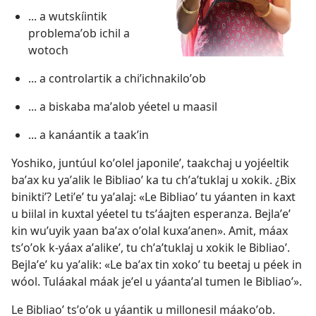
... a wutskíintik
problemaʼob ichil a
wotoch
... a controlartik a chiʼichnakiloʼob
... a biskaba maʼalob yéetel u maasil
... a kanáantik a taakʼin
Yoshiko, juntúul koʼolel japonileʼ, taakchaj u yojéeltik
baʼax ku yaʼalik le Bibliaoʼ ka tu chʼaʼtuklaj u xokik. ¿Bix
biniktiʼ? Letiʼeʼ tu yaʼalaj: «Le Bibliaoʼ tu yáanten in kaxt
u biilal in kuxtal yéetel tu tsʼáajten esperanza. Bejlaʼeʼ
kin wuʼuyik yaan baʼax oʼolal kuxaʼanen». Amit, máax
tsʼoʼok k-yáax aʼalikeʼ, tu chʼaʼtuklaj u xokik le Bibliaoʼ.
Bejlaʼeʼ ku yaʼalik: «Le baʼax tin xokoʼ tu beetaj u péek in
wóol. Tuláakal máak jeʼel u yáantaʼal tumen le Bibliaoʼ».
Le Bibliaoʼ tsʼoʼok u yáantik u millonesil máakoʼob.