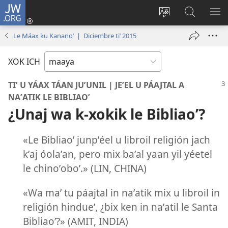
JW.ORG
Ooken
ta
Kʼex
Kaaxan
EʼE
cuenta
u
teʼ
ME
Le Máax ku Kananoʼ | Diciembre tiʼ 2015
(opens
idiomail
jw.org
new
le sitioaʼ
XOK ICH
window)
TIʼ U YÁAX TÁAN JUʼUNIL | JEʼEL U PÁAJTAL A
NAʼATIK LE BIBLIAOʼ
¿Unaj wa k-xokik le Bibliaoʼ?
«Le Bibliaoʼ junpʼéel u libroil religión jach
kʼaj óolaʼan, pero mix baʼal yaan yil yéetel
le chinoʼoboʼ.» (LIN, CHINA)
«Wa maʼ tu páajtal in naʼatik mix u libroil in
religión hindueʼ, ¿bix ken in naʼatil le Santa
Bibliaoʼ?» (AMIT, INDIA)