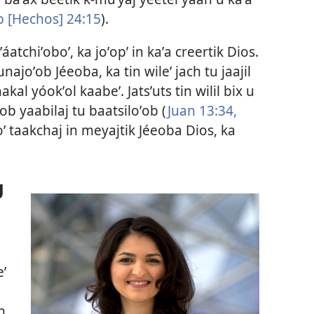
b [Hechos] 24:15
).
ʼáatchiʼoboʼ, ka joʼopʼ in kaʼa creertik Dios.
jkunajoʼob Jéeoba, ka tin wileʼ jach tu jaajil
akal yóokʼol kaabeʼ. Jatsʼuts tin wilil bix u
ob yaabilaj tu baatsiloʼob (
Juan 13:34,
noʼ taakchaj in meyajtik Jéeoba Dios, ka
U
eʼ
n