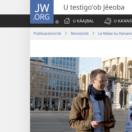
JW.ORG
U testigoʼob Jéeoba
U KÁAJBAL
U KAʼANS
Publicaciónoʼob
Revistaʼob
Le Máax ku Kananoʼ