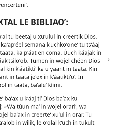
encerteniʼ.
XTAL LE BIBLIAOʼ:
ʼal tu beetaj u xuʼulul in creertik Dios.
kaʼapʼéel semana kʼuchkoʼoneʼ tu tsʼáaj
 taata, ka pʼáat en coma. Úuch káajak in
áakʼtsiloʼob.
Tumen in wojel chéen Dios
l kin kʼáatiktiʼ ka u yáant in taata. Kin
t in taata jeʼex in kʼáatiktiʼoʼ. In
ol in taata, baʼaleʼ kíimi.
ʼ baʼax u kʼáaj tiʼ Dios baʼax ku
aj: «Wa túun maʼ in wojel orariʼ, wa
l baʼax in creerteʼ xuʼul in orar. Tu
alob in wilik, le oʼolal kʼuch in tukult