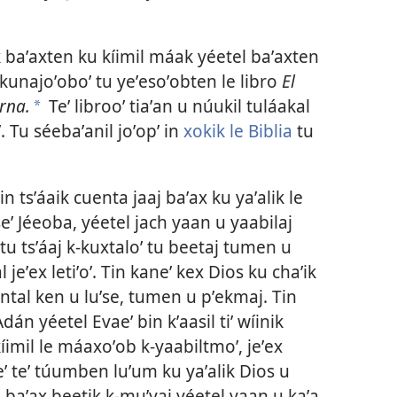
k baʼaxten ku kíimil máak yéetel baʼaxten
ajkunajoʼoboʼ tu yeʼesoʼobten le libro
El
rna.
Teʼ librooʼ tiaʼan u núukil tuláakal
*
. Tu séebaʼanil joʼopʼ in
xokik le Biblia
tu
n tsʼáaik cuenta jaaj baʼax ku yaʼalik le
seʼ Jéeoba, yéetel jach yaan u yaabilaj
 tu tsʼáaj k-kuxtaloʼ tu beetaj tumen u
 jeʼex letiʼoʼ. Tin kaneʼ kex Dios ku chaʼik
antal ken u luʼse, tumen u pʼekmaj. Tin
dán yéetel Evaeʼ bin kʼaasil tiʼ wíinik
 kíimil le máaxoʼob k-yaabiltmoʼ, jeʼex
eʼ teʼ túumben luʼum ku yaʼalik Dios u
al baʼax beetik k-muʼyaj yéetel yaan u kaʼa