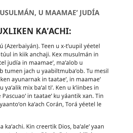
MUSULMÁN, U MAAMAEʼ JUDÍA
UXLIKEN KAʼACHI:
ú (Azerbaiyán). Teen u x-tʼuupil yéetel
túul in kiik anchaji. Kex musulmán in
tel judía in maamaeʼ, maʼalob u
b tumen jach u yaabiltmubaʼob. Tu mesil
ken ayunarnak in taataeʼ, in maamaeʼ
 yaʼalik mix baʼal tiʼ. Ken u kʼiinbes in
Pascuaoʼ in taataeʼ ku yáantik xan. Tin
yaantoʼon kaʼach Corán, Torá yéetel le
kaʼachi. Kin creertik Dios, baʼaleʼ yaan