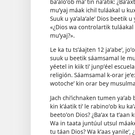
baʼaloʼob maʼ tin naʼatik: ¿Baʼax
muʼyaj máak ichil tuláakal u kux
Suuk u yaʼalaʼaleʼ Dios beetik u y
«¿Dios wa controlartik tuláakal b
muʼyaj?».
Le ka tu tsʼáajten 12 jaʼabeʼ, joʼ
suuk u beetik sáamsamal le m
yéetel in kiik tiʼ junpʼéel escuel
religión. Sáamsamal k-orar jeʼex
wotocheʼ kin orar bey musulmana
Jach chiʼichnaken tumen yaʼab b
kin kʼáatik tiʼ le rabinoʼob ku k
beetoʼon Dios? ¿Baʼax ta tʼaan 
Wa in taata juntúul utsul máakeʼ
tu táan Dios? Wa kʼaas yanileʼ,