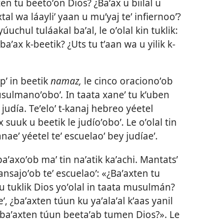
ten tu beetoʼon Dios? ¿Baʼax u biilal u
tal wa láayliʼ yaan u muʼyaj teʼ infiernooʼ?
úuchul tuláakal baʼal, le oʼolal kin tuklik:
aʼax k-beetik? ¿Uts tu tʼaan wa u yilik k-
opʼ in beetik
namaz,
le cinco oracionoʼob
usulmanoʼoboʼ
.
In taata xaneʼ tu kʼuben
a judía. Teʼeloʼ t-kanaj hebreo yéetel
 suuk u beetik le judíoʼoboʼ. Le oʼolal tin
eʼ yéetel teʼ escuelaoʼ bey judíaeʼ.
aʼaxoʼob maʼ tin naʼatik kaʼachi. Mantatsʼ
aʼansajoʼob teʼ escuelaoʼ: «¿Baʼaxten tu
ku tuklik Dios yoʼolal in taata musulmán?
, ¿baʼaxten túun ku yaʼalaʼal kʼaas yanil
 ¿baʼaxten túun beetaʼab tumen Dios?». Le