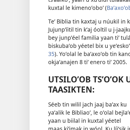
kuxtal le kimenoʼoboʼ (
Baʼaxoʼo
Teʼ Biblia tin kaxtaj u núukil in k
Jujunpʼíitil tin kʼaj óoltil u j-jaa
bey junpʼéel familia yaan tiʼ tulá
biskubaʼob yéetel bix u yeʼeskoʼ
35
). Yoʼolal le baʼaxoʼob tin ka
okjaʼanajen 8 tiʼ enero tiʼ 2005.
UTSILOʼOB TSʼOʼOK 
TAASIKTEN:
Séeb tin wilil jach jaaj baʼax ku
yaʼalik le Bibliaoʼ, le oʼolal bejlaʼ
yaan u biilal in kuxtal yéetel
maas kiʼimak in wóol. Ku líiʼsik i