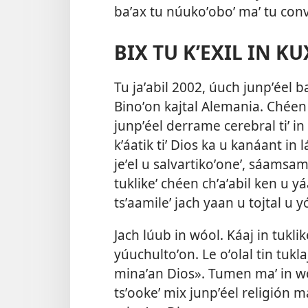
baʼax tu núukoʼoboʼ maʼ tu conv
BIX TU KʼEXIL IN KU
Tu jaʼabil 2002, úuch junpʼéel ba
Binoʼon kajtal Alemania. Chéen 
junpʼéel derrame cerebral tiʼ in
kʼáatik tiʼ Dios ka u kanáant in l
jeʼel u salvartikoʼoneʼ, sáamsama
tuklikeʼ chéen chʼaʼabil ken u yáan
tsʼaamileʼ jach yaan u tojtal u yó
Jach lúub in wóol. Káaj in tuklike
yúuchultoʼon. Le oʼolal tin tukl
minaʼan Dios». Tumen maʼ in woje
tsʼookeʼ mix junpʼéel religión maʼ