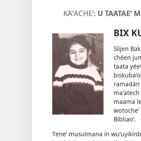
KAʼACHEʼ:
U TAATAEʼ 
BIX K
Síijen Bak
chéen jun
taata yée
biskubaʼo
ramadán 
maʼatech u
maama le 
wotocheʼ 
Bibliaoʼ.
Teneʼ musulmana in wuʼuyikinba 