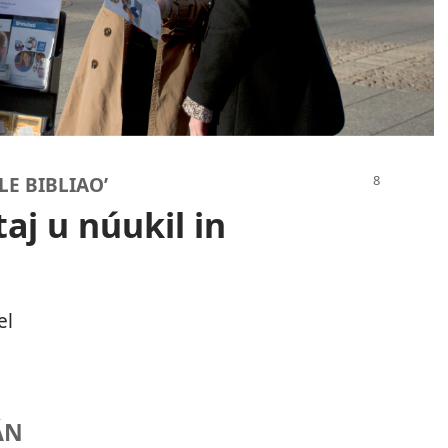
LE BIBLIAOʼ
taj u núukil in
el
ÁN