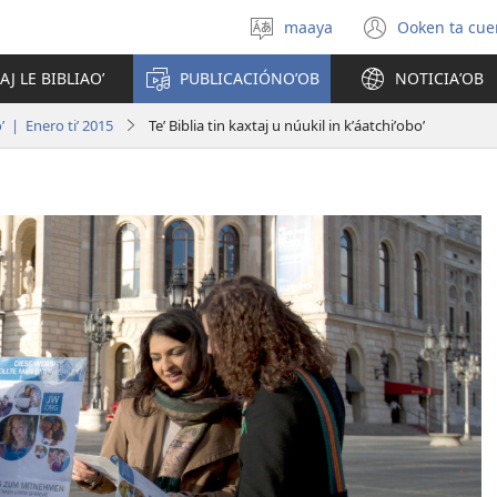
maaya
Ooken ta cue
Yéey
(opens
u
new
AJ LE BIBLIAOʼ
PUBLICACIÓNOʼOB
NOTICIAʼOB
idiomail
window
 | Enero tiʼ 2015
Teʼ Biblia tin kaxtaj u núukil in kʼáatchiʼoboʼ