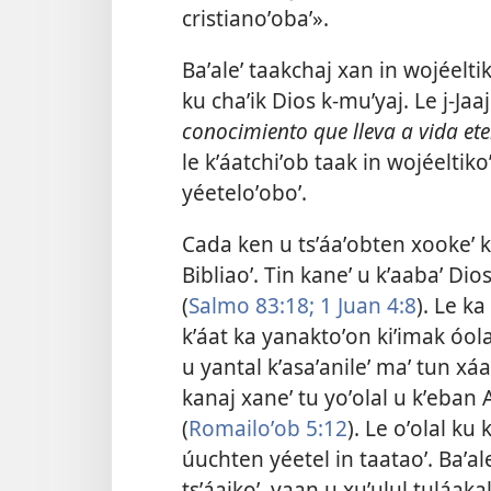
cristianoʼobaʼ».
Baʼaleʼ taakchaj xan in wojéelti
ku chaʼik Dios k-muʼyaj. Le j-Ja
conocimiento que lleva a vida ete
le kʼáatchiʼob taak in wojéeltikoʼ
yéeteloʼoboʼ.
Cada ken u tsʼáaʼobten xookeʼ ki
Bibliaoʼ. Tin kaneʼ u kʼaabaʼ Dio
(
Salmo 83:18;
1 Juan 4:8
). Le ka
kʼáat ka yanaktoʼon kiʼimak óolal
u yantal kʼasaʼanileʼ maʼ tun xá
kanaj xaneʼ tu yoʼolal u kʼeban A
(
Romailoʼob 5:12
). Le oʼolal ku
úuchten yéetel in taataoʼ. Baʼal
tsʼáaikoʼ, yaan u xuʼulul tuláak