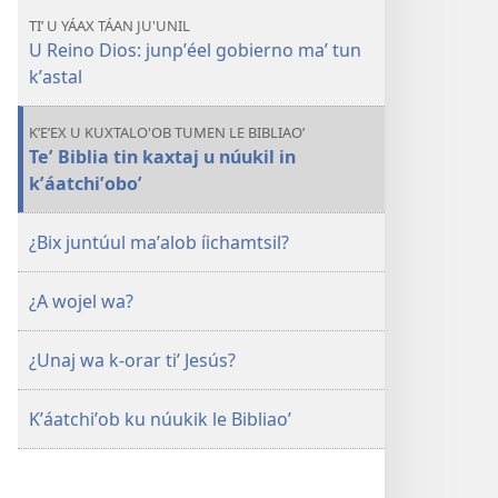
KU
TIʼ U YÁAX TÁAN JU'UNIL
KANANOʼ
U Reino Dios: junpʼéel gobierno maʼ tun
¿Yaan
kʼastal
wa
u
KʼEʼEX U KUXTALO'OB TUMEN LE BIBLIAOʼ
xuʼulul
Teʼ Biblia tin kaxtaj u núukil in
u
kʼáatchiʼoboʼ
yookol
le
¿Bix juntúul maʼalob íichamtsil?
gobiernoʼoboʼ?
¿A wojel wa?
¿Unaj wa k-orar tiʼ Jesús?
Kʼáatchiʼob ku núukik le Bibliaoʼ