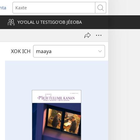
nta
Kaxte
YOʼOLAL U TESTIGOʼOB JÉEOBA
)
XOK ICH