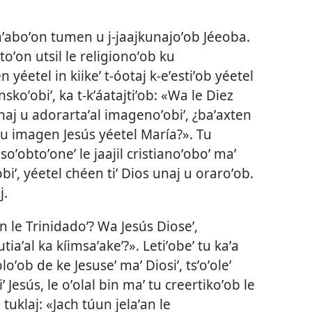
ʼaboʼon tumen u j-jaajkunajoʼob Jéeoba.
ltoʼon utsil le religionoʼob ku
 yéetel in kiikeʼ t-óotaj k-eʼestiʼob yéetel
nskoʼobiʼ, ka t-kʼáatajtiʼob: «Wa le Diez
aj u adorartaʼal imagenoʼobiʼ, ¿baʼaxten
, u imagen Jesús yéetel María?». Tu
soʼobtoʼoneʼ le jaajil cristianoʼoboʼ maʼ
iʼ, yéetel chéen tiʼ Dios unaj u oraroʼob.
j.
úun le Trinidadoʼ? Wa Jesús Dioseʼ,
iaʼal ka kíimsaʼakeʼ?». Letiʼobeʼ tu kaʼa
oloʼob de ke Jesuseʼ maʼ Diosiʼ, tsʼoʼoleʼ
ʼ Jesús, le oʼolal bin maʼ tu creertikoʼob le
n tuklaj: «Jach túun jelaʼan le