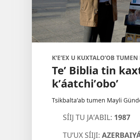
KʼEʼEX U KUXTALOʼOB TUMEN 
Teʼ Biblia tin kax
kʼáatchiʼoboʼ
Tsikbaltaʼab tumen Mayli Günd
SÍIJ TU JAʼABIL:
1987
TUʼUX SÍIJI:
AZERBAIY