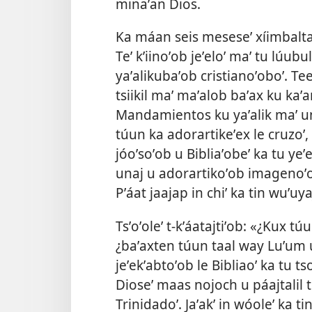
minaʼan Dios.
Ka máan seis meseseʼ xíimbalta
Teʼ kʼiinoʼob jeʼeloʼ maʼ tu lúubu
yaʼalikubaʼob cristianoʼoboʼ. Teen
tsiikil maʼ maʼalob baʼax ku kaʼa
Mandamientos ku yaʼalik maʼ un
túun ka adorartikeʼex le cruzoʼ
jóoʼsoʼob u Bibliaʼobeʼ ka tu yeʼe
unaj u adorartikoʼob imagenoʼob
Pʼáat jaajap in chiʼ ka tin wuʼuya
Tsʼoʼoleʼ t-kʼáatajtiʼob: «¿Kux t
¿baʼaxten túun taal way Luʼum ut
jeʼekʼabtoʼob le Bibliaoʼ ka tu ts
Dioseʼ maas nojoch u páajtalil ti
Trinidadoʼ. Jaʼakʼ in wóoleʼ ka ti