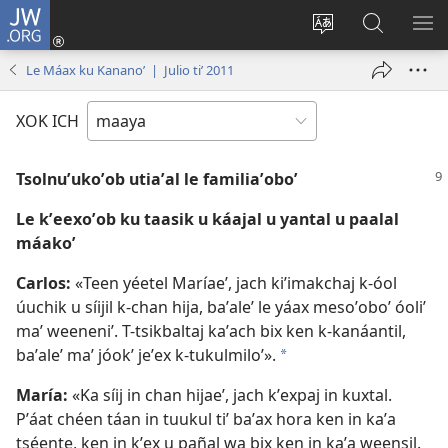
JW.ORG
Ooken
ta
Kʼex
Kaaxan
EʼE
cuenta
u
teʼ
ME
Le Máax ku Kananoʼ | Julio tiʼ 2011
(opens
idiomail
jw.org
new
le sitioaʼ
XOK ICH
window)
Tsolnuʼukoʼob utiaʼal le familiaʼoboʼ
Le kʼeexoʼob ku taasik u káajal u yantal u paalal
máakoʼ
Carlos:
«Teen yéetel Maríaeʼ, jach kiʼimakchaj k-óol
úuchik u síijil k-chan hija, baʼaleʼ le yáax mesoʼoboʼ óoliʼ
maʼ weeneniʼ. T-tsikbaltaj kaʼach bix ken k-kanáantil,
baʼaleʼ maʼ jóokʼ jeʼex k-tukulmiloʼ».
*
María:
«Ka síij in chan hijaeʼ, jach kʼexpaj in kuxtal.
Pʼáat chéen táan in tuukul tiʼ baʼax hora ken in kaʼa
tséente, ken in kʼex u pañal wa bix ken in kaʼa weensil.