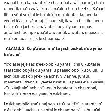
yaanal bix u kanáantik le chaambal a wíichamoʼ, chaʼa
u beetik maʼ a waʼalik maʼ maʼalob bix u beetkiʼ. Baʼaxeʼ
líiʼs u yóol yoʼolal le baʼaloʼob maʼalobtak ku beetkoʼ
yéetel kʼáat u yáantaj. Íichamtsil, ilawil a beetik chéen
baʼaxoʼob jach kʼaʼanaʼantak, beyoʼ yaan u maas
antaltech tiempo utiaʼal a wáantik a watan, maases le
maʼ sen úuch síijik le chaambaloʼ.
TALAMIL 2: Ku pʼáatal maʼ tu jach biskubaʼob jeʼex
kaʼacheʼ.
Yoʼolal le jejeláas kʼeexoʼob ku yantal ichil u kuxtal le
taatatsiloʼob yáax u yantal u paalaloʼoboʼ, ku xuʼulul u
jach biskubaʼob jeʼex kaʼacheʼ. Vivianne, juntúul
maamatsil franciail yéetel kaʼatúul u paalaleʼ ku yaʼalik:
«Tu káajbaleʼ jach chʼíiken in kanáant in chaambal,
hasta tuʼubten wa yaan in wíicham».
Le íichamtsiloʼ maʼ unaj xan u tuʼubultiʼeʼ, le atantsiloʼ
pʼáat débil úuchik u yantal le chaambaloʼ. Le bukaʼaj