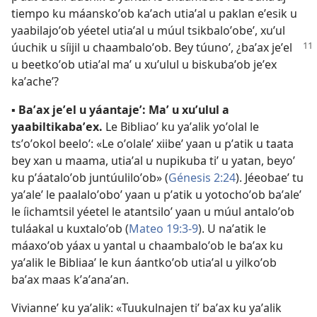
tiempo ku máanskoʼob kaʼach utiaʼal u paklan eʼesik u
yaabilajoʼob yéetel utiaʼal u múul tsikbaloʼobeʼ, xuʼul
úuchik u síijil u chaambaloʼob. Bey túunoʼ,
¿baʼax jeʼel
u beetkoʼob utiaʼal maʼ u xuʼulul u biskubaʼob jeʼex
kaʼacheʼ?
▪
Baʼax jeʼel u yáantajeʼ: Maʼ u xuʼulul a
yaabiltikabaʼex.
Le Bibliaoʼ ku yaʼalik yoʼolal le
tsʼoʼokol beeloʼ: «Le oʼolaleʼ xiibeʼ yaan u pʼatik u taata
bey xan u maama, utiaʼal u nupikuba tiʼ u yatan, beyoʼ
ku pʼáataloʼob juntúuliloʼob» (
Génesis 2:24
). Jéeobaeʼ tu
yaʼaleʼ le paalaloʼoboʼ yaan u pʼatik u yotochoʼob baʼaleʼ
le íichamtsil yéetel le atantsiloʼ yaan u múul antaloʼob
tuláakal u kuxtaloʼob (
Mateo 19:3-9
). U naʼatik le
máaxoʼob yáax u yantal u chaambaloʼob le baʼax ku
yaʼalik le Bibliaaʼ le kun áantkoʼob utiaʼal u yilkoʼob
baʼax maas kʼaʼanaʼan.
Vivianneʼ ku yaʼalik: «Tuukulnajen tiʼ baʼax ku yaʼalik