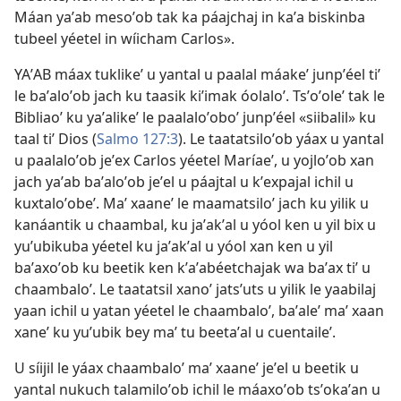
Máan yaʼab mesoʼob tak ka páajchaj in kaʼa biskinba
tubeel yéetel in wíicham Carlos».
YAʼAB máax tuklikeʼ u yantal u paalal máakeʼ junpʼéel tiʼ
le baʼaloʼob jach ku taasik kiʼimak óolaloʼ. Tsʼoʼoleʼ tak le
Bibliaoʼ ku yaʼalikeʼ le paalaloʼoboʼ junpʼéel «siibalil» ku
taal tiʼ Dios (
Salmo 127:3
). Le taatatsiloʼob yáax u yantal
u paalaloʼob jeʼex Carlos yéetel Maríaeʼ, u yojloʼob xan
jach yaʼab baʼaloʼob jeʼel u páajtal u kʼexpajal ichil u
kuxtaloʼobeʼ. Maʼ xaaneʼ le maamatsiloʼ jach ku yilik u
kanáantik u chaambal, ku jaʼakʼal u yóol ken u yil bix u
yuʼubikuba yéetel ku jaʼakʼal u yóol xan ken u yil
baʼaxoʼob ku beetik ken kʼaʼabéetchajak wa baʼax tiʼ u
chaambaloʼ. Le taatatsil xanoʼ jatsʼuts u yilik le yaabilaj
yaan ichil u yatan yéetel le chaambaloʼ, baʼaleʼ maʼ xaan
xaneʼ ku yuʼubik bey maʼ tu beetaʼal u cuentaileʼ.
U síijil le yáax chaambaloʼ maʼ xaaneʼ jeʼel u beetik u
yantal nukuch talamiloʼob ichil le máaxoʼob tsʼokaʼan u