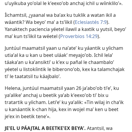
uʼuyikuba yoʼolal le kʼeexoʼob anchaj ichil u wíinkliloʼ».
Íichamtsil, ¿yaanal wa baʼax ku tuklik a watan ikil a
wáantik? Wa beyoʼ maʼ a tsʼíikil (
Eclesiastés 7:9
).
Yanaktech paciencia yéetel ilawil a kaxtik u yutsil, beyoʼ
maʼ kun tsʼíikil ta wéetel (
Proverbios 14:29
).
Juntúul maamatsil yaan u naʼateʼ ku yáantik u yíicham
utiaʼal ka u kan u beet uláakʼ meyajoʼob. Ichil lelaʼ
táakaʼan u kaʼansiktiʼ u kʼex u pañal le chaambaloʼ
yéetel u listokíintik le biberonoʼob, kex ka talamchajak
tiʼ le taatatsil tu káajbaloʼ.
Helena, juntúul maamatsil yaan 26 jaʼaboʼob tiʼeʼ, ku
yaʼalikeʼ anchaj u beetik yaʼab kʼeexoʼob tiʼ bix u
tratartik u yíicham. Letiʼeʼ ku yaʼalik: «Tin wilaj in chaʼik
u kanáantik k-chan hija, kex in wojel maʼ ken u beet
jeʼex in beetik teneʼ».
JEʼEL U PÁAJTAL A BEETKEʼEX BEYAʼ.
Atantsil, wa