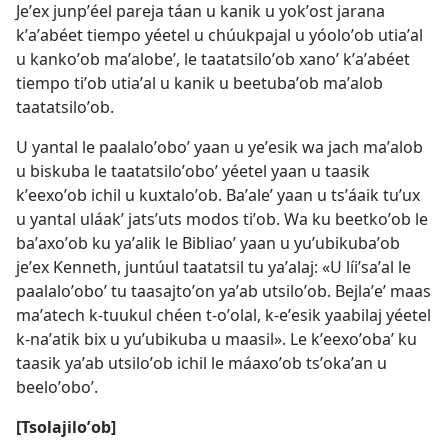
Jeʼex junpʼéel pareja táan u kanik u yokʼost jarana
kʼaʼabéet tiempo yéetel u chúukpajal u yóoloʼob utiaʼal
u kankoʼob maʼalobeʼ, le taatatsiloʼob xanoʼ kʼaʼabéet
tiempo tiʼob utiaʼal u kanik u beetubaʼob maʼalob
taatatsiloʼob.
U yantal le paalaloʼoboʼ yaan u yeʼesik wa jach maʼalob
u biskuba le taatatsiloʼoboʼ yéetel yaan u taasik
kʼeexoʼob ichil u kuxtaloʼob. Baʼaleʼ yaan u tsʼáaik tuʼux
u yantal uláakʼ jatsʼuts modos tiʼob. Wa ku beetkoʼob le
baʼaxoʼob ku yaʼalik le Bibliaoʼ yaan u yuʼubikubaʼob
jeʼex Kenneth, juntúul taatatsil tu yaʼalaj: «U líiʼsaʼal le
paalaloʼoboʼ tu taasajtoʼon yaʼab utsiloʼob. Bejlaʼeʼ maas
maʼatech k-tuukul chéen t-oʼolal, k-eʼesik yaabilaj yéetel
k-naʼatik bix u yuʼubikuba u maasil». Le kʼeexoʼobaʼ ku
taasik yaʼab utsiloʼob ichil le máaxoʼob tsʼokaʼan u
beeloʼoboʼ.
[Tsolajiloʼob]