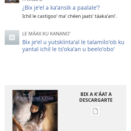
¿Bix jeʼel a kaʼansik a paalaleʼ?
Ichil le castigooʼ maʼ chéen jaatsʼ táakaʼaniʼ.
LE MÁAX KU KANANOʼ
Bix jeʼel u yutskíintaʼal le talamiloʼob ku
yantal ichil le tsʼokaʼan u beeloʼoboʼ
BIX A KʼÁAT A
DESCARGARTE
Bix
a
kʼáat