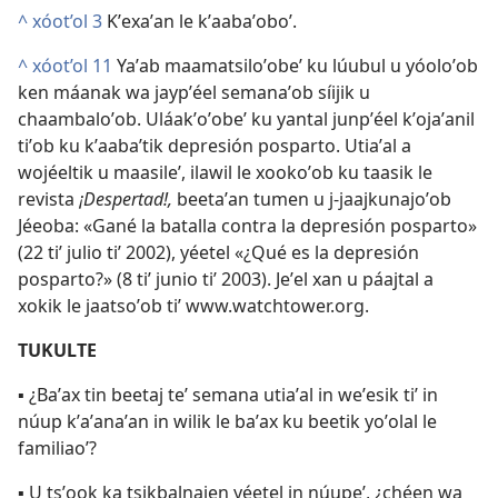
^
xóot’ol 3
Kʼexaʼan le kʼaabaʼoboʼ.
^
xóot’ol 11
Yaʼab maamatsiloʼobeʼ ku lúubul u yóoloʼob
ken máanak wa jaypʼéel semanaʼob síijik u
chaambaloʼob. Uláakʼoʼobeʼ ku yantal junpʼéel kʼojaʼanil
tiʼob ku kʼaabaʼtik depresión posparto. Utiaʼal a
wojéeltik u maasileʼ, ilawil le xookoʼob ku taasik le
revista
¡Despertad!,
beetaʼan tumen u j-jaajkunajoʼob
Jéeoba: «Gané la batalla contra la depresión posparto»
(22 tiʼ julio tiʼ 2002), yéetel «¿Qué es la depresión
posparto?» (8 tiʼ junio tiʼ 2003). Jeʼel xan u páajtal a
xokik le jaatsoʼob tiʼ www.watchtower.org.
TUKULTE
▪ ¿Baʼax tin beetaj teʼ semana utiaʼal in weʼesik tiʼ in
núup kʼaʼanaʼan in wilik le baʼax ku beetik yoʼolal le
familiaoʼ?
▪ U tsʼook ka tsikbalnajen yéetel in núupeʼ, ¿chéen wa