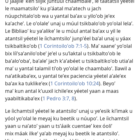
U jaajileʼ ken síijik juntúul chaambaleʼ, le taatatsil yéetel
le maamatsiloʼ ku pʼáatal maʼatech u jach
núupchitaloʼob wa u yantal baʼax u yiloʼob jeʼex
kaʼacheʼ. Le oʼolaleʼ unaj u múul tsikbaloʼob yoʼolal lelaʼ.
Le Bibliaoʼ ku yaʼalikeʼ le u múul antal baʼax u yil le
atantsil yéetel le íichamtsiloʼ junpʼéel baʼal unaj u yáax
tsikbaltikoʼob (
1 Corintoiloʼob 7:1-5
). Maʼ xaaneʼ yoʼolal
bix líiʼsaʼaniloʼobeʼ jeʼel u suʼlaktal u tsikbaltoʼob le
baʼaloʼobaʼ, baʼaleʼ jach kʼaʼabéet u tsikbaltikoʼob utiaʼal
maʼ u yantal talamil tiʼob yoʼolal le chaambaloʼ. Ilawil a
naʼatikabaʼex, u yantal teʼex paciencia yéetel aʼaleʼex
baʼax ka tuklikeʼex (
1 Corintoiloʼob 10:24
). Beyoʼ
maʼ kun antal kʼuuxil ichileʼex yéetel yaan a maas
yaabiltikabaʼex (
1 Pedro 3:7, 8
).
Le íichamtsil yéetel le atantsiloʼ unaj u yeʼesik kiʼimak u
yóol yoʼolal le meyaj ku beetik u núupoʼ. Le íichamtsil
yaan u naʼatoʼ yaan u tsʼáaik cuentaeʼ kex óoliʼ
mix máak ilkeʼ yaʼab meyaj ku beetik le atantsiloʼ.