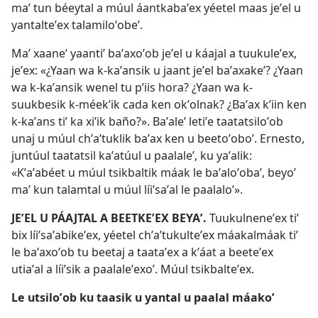
maʼ tun béeytal a múul áantkabaʼex yéetel maas jeʼel u
yantalteʼex talamiloʼobeʼ.
Maʼ xaaneʼ yaantiʼ baʼaxoʼob jeʼel u káajal a tuukuleʼex,
jeʼex: «¿Yaan wa k-kaʼansik u jaant jeʼel baʼaxakeʼ? ¿Yaan
wa k-kaʼansik wenel tu pʼiis hora? ¿Yaan wa k-
suukbesik k-méekʼik cada ken okʼolnak? ¿Baʼax kʼiin ken
k-kaʼans tiʼ ka xiʼik baño?». Baʼaleʼ letiʼe taatatsiloʼob
unaj u múul chʼaʼtuklik baʼax ken u beetoʼoboʼ. Ernesto,
juntúul taatatsil kaʼatúul u paalaleʼ, ku yaʼalik:
«Kʼaʼabéet u múul tsikbaltik máak le baʼaloʼobaʼ, beyoʼ
maʼ kun talamtal u múul líiʼsaʼal le paalaloʼ».
JEʼEL U PÁAJTAL A BEETKEʼEX BEYAʼ.
Tuukulneneʼex tiʼ
bix líiʼsaʼabikeʼex, yéetel chʼaʼtukulteʼex máakalmáak tiʼ
le baʼaxoʼob tu beetaj a taataʼex a kʼáat a beeteʼex
utiaʼal a líiʼsik a paalaleʼexoʼ. Múul tsikbalteʼex.
Le utsiloʼob ku taasik u yantal u paalal máakoʼ