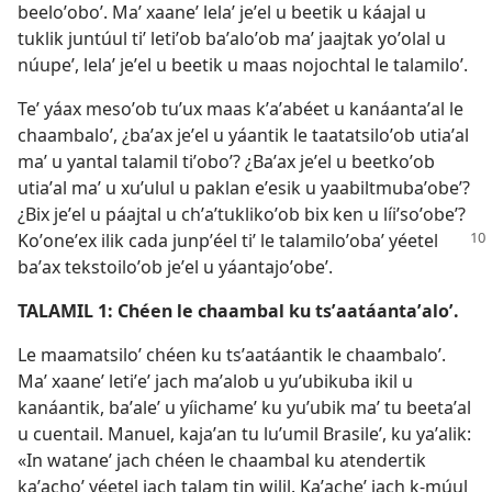
beeloʼoboʼ. Maʼ xaaneʼ lelaʼ jeʼel u beetik u káajal u
tuklik juntúul tiʼ letiʼob baʼaloʼob maʼ jaajtak yoʼolal u
núupeʼ, lelaʼ jeʼel u beetik u maas nojochtal le talamiloʼ.
Teʼ yáax mesoʼob tuʼux maas kʼaʼabéet u kanáantaʼal le
chaambaloʼ, ¿baʼax jeʼel u yáantik le taatatsiloʼob utiaʼal
maʼ u yantal talamil tiʼoboʼ? ¿Baʼax jeʼel u beetkoʼob
utiaʼal maʼ u xuʼulul u paklan eʼesik u yaabiltmubaʼobeʼ?
¿Bix jeʼel u páajtal u chʼaʼtuklikoʼob bix ken u líiʼsoʼobeʼ?
Koʼoneʼex ilik cada junpʼéel tiʼ le
talamiloʼobaʼ yéetel
baʼax tekstoiloʼob jeʼel u yáantajoʼobeʼ.
TALAMIL 1: Chéen le chaambal ku tsʼaatáantaʼaloʼ.
Le maamatsiloʼ chéen ku tsʼaatáantik le chaambaloʼ.
Maʼ xaaneʼ letiʼeʼ jach maʼalob u yuʼubikuba ikil u
kanáantik, baʼaleʼ u yíichameʼ ku yuʼubik maʼ tu beetaʼal
u cuentail. Manuel, kajaʼan tu luʼumil Brasileʼ, ku yaʼalik:
«In wataneʼ jach chéen le chaambal ku atendertik
kaʼachoʼ yéetel jach talam tin wilil. Kaʼacheʼ jach k-múul