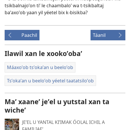
tsikbalnajoʼon tiʼ le chaambaloʼ wa t-tsikbaltaj
baʼaxoʼob yaan yil yéetel bix k-bisikba?
Paachil
Táanil
Ilawil xan le xookoʼobaʼ
Máaxoʼob tsʼokaʼan u beeloʼob
Tsʼokaʼan u beeloʼob yéetel taatatsiloʼob
Maʼ xaaneʼ jeʼel u yutstal xan ta
wicheʼ
JEʼEL U YANTAL KIʼIMAK ÓOLAL ICHIL A
FAMILIAEʼ