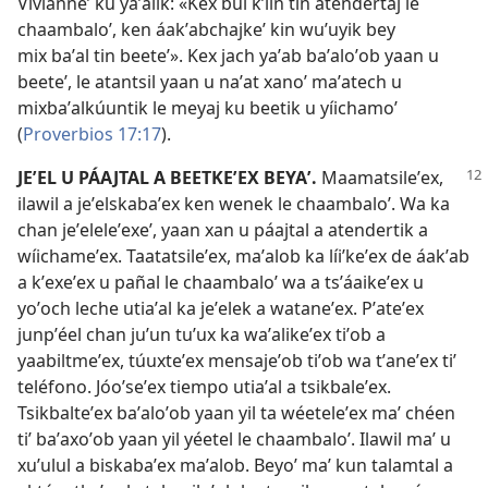
Vivianneʼ ku yaʼalik: «Kex bul kʼiin tin atendertaj le
chaambaloʼ, ken áakʼabchajkeʼ kin wuʼuyik bey
mix baʼal tin beeteʼ». Kex jach yaʼab baʼaloʼob yaan u
beeteʼ, le atantsil yaan u naʼat xanoʼ maʼatech u
mixbaʼalkúuntik le meyaj ku beetik u yíichamoʼ
(
Proverbios 17:17
).
JEʼEL U PÁAJTAL A BEETKEʼEX BEYAʼ.
Maamatsileʼex,
ilawil a jeʼelskabaʼex ken wenek le chaambaloʼ. Wa ka
chan jeʼeleleʼexeʼ, yaan xan u páajtal a atendertik a
wíichameʼex. Taatatsileʼex, maʼalob ka líiʼkeʼex de áakʼab
a kʼexeʼex u pañal le chaambaloʼ wa a tsʼáaikeʼex u
yoʼoch leche utiaʼal ka jeʼelek a wataneʼex. Pʼateʼex
junpʼéel chan juʼun tuʼux ka waʼalikeʼex tiʼob a
yaabiltmeʼex, túuxteʼex mensajeʼob tiʼob wa tʼaneʼex tiʼ
teléfono. Jóoʼseʼex tiempo utiaʼal a tsikbaleʼex.
Tsikbalteʼex baʼaloʼob yaan yil ta wéeteleʼex maʼ chéen
tiʼ baʼaxoʼob yaan yil yéetel le chaambaloʼ. Ilawil maʼ u
xuʼulul a biskabaʼex maʼalob. Beyoʼ maʼ kun talamtal a