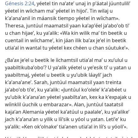
Génesis 2:24
, yéetel tin naʼateʼ unaj in pʼáatal júuntuliliʼ
yéetel in wíicham maʼ yéetel in hijoiʼ. Tin wilaj u
kʼaʼanaʼanil in máansik tiempo yéetel in wíicham».
Theresa, juntúul maamatsil yaan kaʼapʼéel jaʼaboʼob tiʼ
u chan hijaeʼ, ku yaʼalik: «Wa kin wilik maʼ tin beetik u
cuentail in wíichameʼ, kin jáan ilik baʼax jeʼel in beetik
utiaʼal in wantal tu yéetel kex chéen u chan súutukeʼ».
¿Baʼax jeʼel u beetik le íichamtsil utiaʼal maʼ u xuʼulul u
yaabiltikubaʼoboʼ? U yaʼalik yéetel u yeʼesik tiʼ u yatan u
yaabiltmaj, yéetel u beetik u yuʼubik láayliʼ jach
kʼaʼanaʼaneʼ. Sarah, juntúul maamatsil yaan treinta
jaʼaboʼob tiʼeʼ, ku yaʼalik: «Juntúul koʼoleleʼ kʼaʼabéet u
yuʼubik kʼaʼanaʼan yéetel yaabiltaʼan, kex ka kʼexpajak u
wíinklil úuchik u embarazar». Alan, juntúul taatatsil
kajaʼan Alemania yéetel kaʼatúul u paalaleʼ, ku yaʼalikeʼ
jach kʼaʼanaʼan u yilik u líiʼsik u yóol u yatan. Letiʼeʼ ku
yaʼalik: «Ken okʼolnakeʼ tiaʼanen utiaʼal in líiʼs u yóoliʼ».