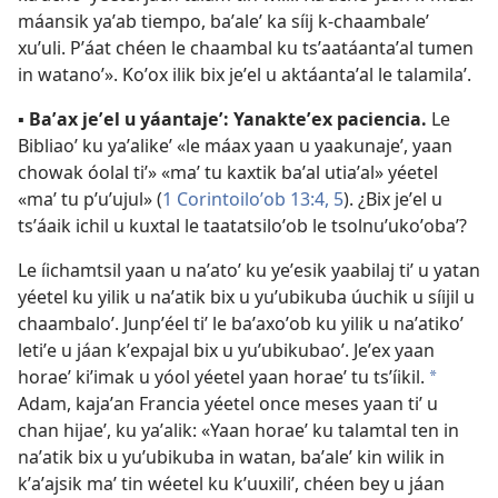
máansik yaʼab tiempo, baʼaleʼ ka síij k-chaambaleʼ
xuʼuli. Pʼáat chéen le chaambal ku tsʼaatáantaʼal tumen
in watanoʼ». Koʼox ilik bix jeʼel u aktáantaʼal le talamilaʼ.
▪
Baʼax jeʼel u yáantajeʼ: Yanakteʼex paciencia.
Le
Bibliaoʼ ku yaʼalikeʼ «le máax yaan u yaakunajeʼ, yaan
chowak óolal tiʼ» «maʼ tu kaxtik baʼal utiaʼal» yéetel
«maʼ tu pʼuʼujul» (
1 Corintoiloʼob 13:4, 5
). ¿Bix jeʼel u
tsʼáaik ichil u kuxtal le taatatsiloʼob le tsolnuʼukoʼobaʼ?
Le íichamtsil yaan u naʼatoʼ ku yeʼesik yaabilaj tiʼ u yatan
yéetel ku yilik u naʼatik bix u yuʼubikuba úuchik u síijil u
chaambaloʼ. Junpʼéel tiʼ le baʼaxoʼob ku yilik u naʼatikoʼ
letiʼe u jáan kʼexpajal bix u yuʼubikubaoʼ. Jeʼex yaan
horaeʼ kiʼimak u yóol yéetel yaan horaeʼ tu tsʼíikil.
*
Adam, kajaʼan Francia yéetel once meses yaan tiʼ u
chan hijaeʼ, ku yaʼalik: «Yaan horaeʼ ku talamtal ten in
naʼatik bix u yuʼubikuba in watan, baʼaleʼ kin wilik in
kʼaʼajsik maʼ tin wéetel ku kʼuuxiliʼ, chéen bey u jáan