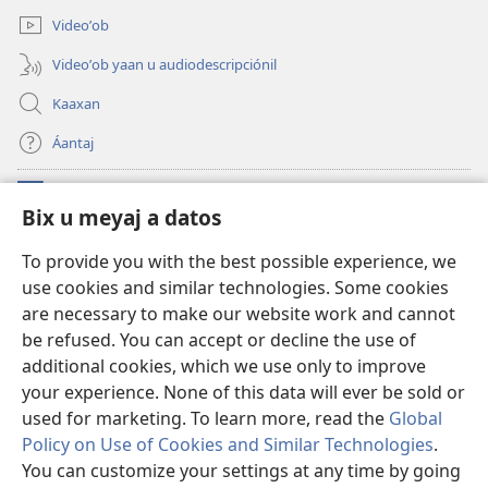
Videoʼob
Videoʼob yaan u audiodescripciónil
Kaaxan
Áantaj
Donaciónoʼob
(opens
Bix u meyaj a datos
new
window)
Biblioteca ich Internet tiʼ le Watchtoweroʼ™
To provide you with the best possible experience, we
(opens
use cookies and similar technologies. Some cookies
new
®
JW Hub
window)
are necessary to make our website work and cannot
(opens
new
be refused. You can accept or decline the use of
®
Aplicación JW Library
window)
additional cookies, which we use only to improve
your experience. None of this data will ever be sold or
used for marketing. To learn more, read the
Global
Policy on Use of Cookies and Similar Technologies
.
Copyright
© 2026 Watch Tower Bible and Tract Society of Pennsylvania.
You can customize your settings at any time by going