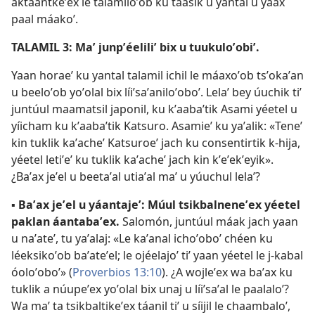
aktáantkeʼex le talamiloʼob ku taasik u yantal u yáax
paal máakoʼ.
TALAMIL 3: Maʼ junpʼéeliliʼ bix u tuukuloʼobiʼ.
Yaan horaeʼ ku yantal talamil ichil le máaxoʼob tsʼokaʼan
u beeloʼob yoʼolal bix líiʼsaʼaniloʼoboʼ. Lelaʼ bey úuchik tiʼ
juntúul maamatsil japonil, ku kʼaabaʼtik Asami yéetel u
yíicham ku kʼaabaʼtik Katsuro. Asamieʼ ku yaʼalik: «Teneʼ
kin tuklik kaʼacheʼ Katsuroeʼ jach ku consentirtik k-hija,
yéetel letiʼeʼ ku tuklik kaʼacheʼ jach kin kʼeʼekʼeyik».
¿Baʼax jeʼel u beetaʼal utiaʼal maʼ u yúuchul lelaʼ?
▪
Baʼax jeʼel u yáantajeʼ: Múul tsikbalneneʼex yéetel
paklan áantabaʼex.
Salomón, juntúul máak jach yaan
u naʼateʼ, tu yaʼalaj: «Le kaʼanal ichoʼoboʼ chéen ku
léeksikoʼob baʼateʼel; le ojéelajoʼ tiʼ yaan yéetel le j-kabal
óoloʼoboʼ» (
Proverbios 13:10
). ¿A wojleʼex wa baʼax ku
tuklik a núupeʼex yoʼolal bix unaj u líiʼsaʼal le paalaloʼ?
Wa maʼ ta tsikbaltikeʼex táanil tiʼ u síijil le chaambaloʼ,