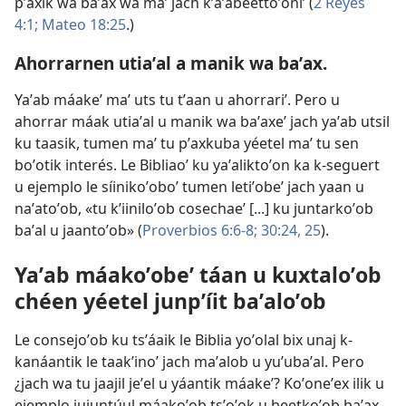
pʼaxik wa baʼax wa maʼ jach kʼaʼabéettoʼoniʼ (
2 Reyes
4:1;
Mateo 18:25
.)
Ahorrarnen utiaʼal a manik wa baʼax.
Yaʼab máakeʼ maʼ uts tu tʼaan u ahorrariʼ. Pero u
ahorrar máak utiaʼal u manik wa baʼaxeʼ jach yaʼab utsil
ku taasik, tumen maʼ tu pʼaxkuba yéetel maʼ tu sen
boʼotik interés. Le Bibliaoʼ ku yaʼaliktoʼon ka k-seguert
u ejemplo le síinikoʼoboʼ tumen letiʼobeʼ jach yaan u
naʼatoʼob, «tu kʼiiniloʼob cosechaeʼ [...] ku juntarkoʼob
baʼal u jaantoʼob» (
Proverbios 6:6-8;
30:24, 25
).
Yaʼab máakoʼobeʼ táan u kuxtaloʼob
chéen yéetel junpʼíit baʼaloʼob
Le consejoʼob ku tsʼáaik le Biblia yoʼolal bix unaj k-
kanáantik le taakʼinoʼ jach maʼalob u yuʼubaʼal. Pero
¿jach wa tu jaajil jeʼel u yáantik máakeʼ? Koʼoneʼex ilik u
ejemplo jujuntúul máakoʼob tsʼoʼok u beetkoʼob baʼax