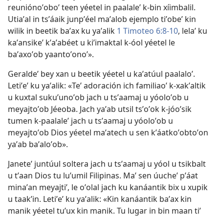
reuniónoʼoboʼ teen yéetel in paalaleʼ k-bin xíimbalil.
Utiaʼal in tsʼáaik junpʼéel maʼalob ejemplo tiʼobeʼ kin
wilik in beetik baʼax ku yaʼalik
1 Timoteo 6:8-10
, lelaʼ ku
kaʼansikeʼ kʼaʼabéet u kiʼimaktal k-óol yéetel le
baʼaxoʼob yaantoʼonoʼ».
Geraldeʼ bey xan u beetik yéetel u kaʼatúul paalaloʼ.
Letiʼeʼ ku yaʼalik: «Teʼ adoración ich familiaoʼ k-xakʼaltik
u kuxtal sukuʼunoʼob jach u tsʼaamaj u yóoloʼob u
meyajtoʼob Jéeoba. Jach yaʼab utsil tsʼoʼok k-jóoʼsik
tumen k-paalaleʼ jach u tsʼaamaj u yóoloʼob u
meyajtoʼob Dios yéetel maʼatech u sen kʼáatkoʼobtoʼon
yaʼab baʼaloʼob».
Janeteʼ juntúul soltera jach u tsʼaamaj u yóol u tsikbalt
u tʼaan Dios tu luʼumil Filipinas. Maʼ sen úucheʼ pʼáat
minaʼan meyajtiʼ, le oʼolal jach ku kanáantik bix u xupik
u taakʼin. Letiʼeʼ ku yaʼalik: «Kin kanáantik baʼax kin
manik yéetel tuʼux kin manik. Tu lugar in bin maan tiʼ