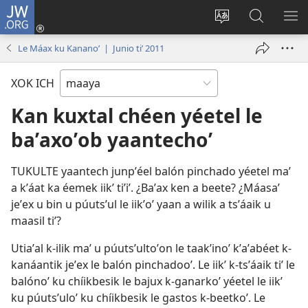
JW.ORG
Ooken
ta
Kʼex
Kaaxan
EʼE
cuenta
u
teʼ
ME
Le Máax ku Kananoʼ | Junio tiʼ 2011
(opens
idiomail
jw.org
new
le sitioaʼ
XOK ICH
window)
Kan kuxtal chéen yéetel le
baʼaxoʼob yaantechoʼ
TUKULTE yaantech junpʼéel balón pinchado yéetel maʼ
a kʼáat ka éemek iikʼ tiʼiʼ. ¿Baʼax ken a beete? ¿Máasaʼ
jeʼex u bin u púutsʼul le iikʼoʼ yaan a wilik a tsʼáaik u
maasil tiʼ?
Utiaʼal k-ilik maʼ u púutsʼultoʼon le taakʼinoʼ kʼaʼabéet k-
kanáantik jeʼex le balón pinchadooʼ. Le iikʼ k-tsʼáaik tiʼ le
balónoʼ ku chíikbesik le bajux k-ganarkoʼ yéetel le iikʼ
ku púutsʼuloʼ ku chíikbesik le gastos k-beetkoʼ. Le