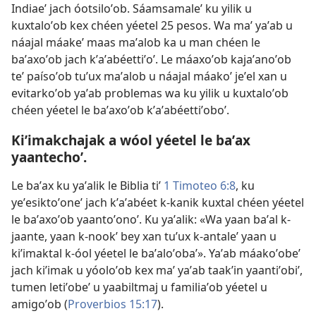
Indiaeʼ jach óotsiloʼob. Sáamsamaleʼ ku yilik u
kuxtaloʼob kex chéen yéetel 25 pesos. Wa maʼ yaʼab u
náajal máakeʼ maas maʼalob ka u man chéen le
baʼaxoʼob jach kʼaʼabéettiʼoʼ. Le máaxoʼob kajaʼanoʼob
teʼ paísoʼob tuʼux maʼalob u náajal máakoʼ jeʼel xan u
evitarkoʼob yaʼab problemas wa ku yilik u kuxtaloʼob
chéen yéetel le baʼaxoʼob kʼaʼabéettiʼoboʼ.
Kiʼimakchajak a wóol yéetel le baʼax
yaantechoʼ.
Le baʼax ku yaʼalik le Biblia tiʼ
1 Timoteo 6:8
, ku
yeʼesiktoʼoneʼ jach kʼaʼabéet k-kanik kuxtal chéen yéetel
le baʼaxoʼob yaantoʼonoʼ. Ku yaʼalik: «Wa yaan baʼal k-
jaante, yaan k-nookʼ bey xan tuʼux k-antaleʼ yaan u
kiʼimaktal k-óol yéetel le baʼaloʼobaʼ». Yaʼab máakoʼobeʼ
jach kiʼimak u yóoloʼob kex maʼ yaʼab taakʼin yaantiʼobiʼ,
tumen letiʼobeʼ u yaabiltmaj u familiaʼob yéetel u
amigoʼob (
Proverbios 15:17
).