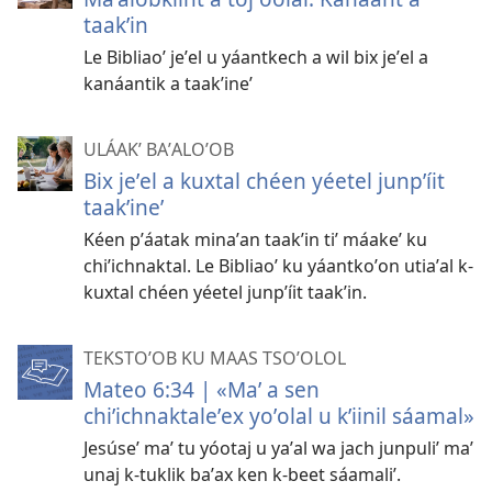
taakʼin
Le Bibliaoʼ jeʼel u yáantkech a wil bix jeʼel a
kanáantik a taakʼineʼ
ULÁAKʼ BAʼALOʼOB
Bix jeʼel a kuxtal chéen yéetel junpʼíit
taakʼineʼ
Kéen pʼáatak minaʼan taakʼin tiʼ máakeʼ ku
chiʼichnaktal. Le Bibliaoʼ ku yáantkoʼon utiaʼal k-
kuxtal chéen yéetel junpʼíit taakʼin.
TEKSTOʼOB KU MAAS TSOʼOLOL
Mateo 6:34 | «Maʼ a sen
chiʼichnaktaleʼex yoʼolal u kʼiinil sáamal»
Jesúseʼ maʼ tu yóotaj u yaʼal wa jach junpuliʼ maʼ
unaj k-tuklik baʼax ken k-beet sáamaliʼ.