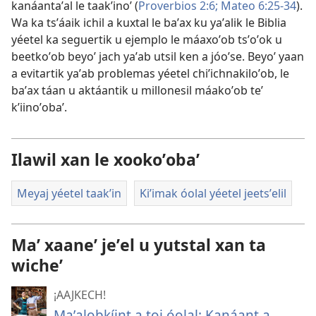
kanáantaʼal le taakʼinoʼ (
Proverbios 2:6;
Mateo 6:25-34
).
Wa ka tsʼáaik ichil a kuxtal le baʼax ku yaʼalik le Biblia
yéetel ka seguertik u ejemplo le máaxoʼob tsʼoʼok u
beetkoʼob beyoʼ jach yaʼab utsil ken a jóoʼse. Beyoʼ yaan
a evitartik yaʼab problemas yéetel chiʼichnakiloʼob, le
baʼax táan u aktáantik u millonesil máakoʼob teʼ
kʼiinoʼobaʼ.
Ilawil xan le xookoʼobaʼ
Meyaj yéetel taakʼin
Kiʼimak óolal yéetel jeetsʼelil
Maʼ xaaneʼ jeʼel u yutstal xan ta
wicheʼ
¡AAJKECH!
Maʼalobkíint a toj óolal: Kanáant a