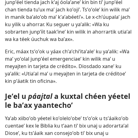
junpʼéel tienda jach kʼaj óolaʼaneʼ kin bin tiʼ junpʼéel
chan tienda tuʼux maʼ jach koʼojiʼ. Tsʼoʼoleʼ kin wilik maʼ
in manik baʼaloʼob maʼ kʼaʼabéetiʼ». Le x-chʼúupalaʼ jach
ku yilik u ahorrar. Ku seguer u yaʼalik: «Wa ku
sobrarten junpʼíit taakʼineʼ kin wilik in ahorrartik utiaʼal
wa ka téek úuchuk wa baʼax».
Eric, máax tsʼoʼok u yáax chʼaʼchiʼitaʼaleʼ ku yaʼalik: «Wa
maʼ yoʼolal junpʼéel emergenciaeʼ kin wilik maʼ u
meyajten in tarjeta de crédito». Diosdado xaneʼ ku
yaʼalik: «Utiaʼal maʼ u meyajten in tarjeta de créditoeʼ
kin pʼáatik tin oficina».
Jeʼel u
páajtal
a kuxtal chéen yéetel
le baʼax yaantechoʼ
Yaʼab xiiboʼob yéetel koʼoleloʼobeʼ tsʼoʼok u tsʼáaikoʼob
cuentaeʼ kex le Biblia ku tʼaan tiʼ bix unaj u adorartaʼal
Dioseʼ, ku tsʼáaik xan consejoʼob tiʼ bix unaj u