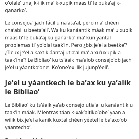
oʼolaleʼ unaj k-ilik maʼ k-xupik maas tiʼ le bukaʼaj k-
ganarkoʼ.
Le consejoaʼ jach fácil u naʼataʼal, pero maʼ chéen
chaʼabil u beetaʼaliʼ. Wa ku kanáantik máak maʼ u xupik
maas tiʼ le bukaʼaj ku ganarkoʼ maʼ kun yantal
problemas tiʼ yoʼolal taakʼin. Pero ¿bix jeʼel a beetkeʼ?
¿Tuʼux jeʼel a kaxtik áantaj utiaʼal maʼ a xuʼuxupik a
taakʼineʼ? Le Bibliaoʼ ku tsʼáaik maʼalob consejoʼob jach
jeʼel u yáantkoʼoneʼ. Koʼoneʼex ilik jujunpʼéeliʼ.
Jeʼel u yáantkech le baʼax ku yaʼalik
le Bibliaoʼ
Le Bibliaoʼ ku tsʼáaik yaʼab consejo utiaʼal u kanáantik u
taakʼin máak. Mientras táan k-xakʼaltikoʼobeʼ yaan a
wilik bix jeʼel a kanik kuxtal chéen yéetel le baʼaxoʼob
yaantechoʼ.