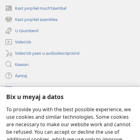
Kaxt junpʼéel muchʼtáambal
(opens
new
Kaxt junpʼéel asamblea
(opens
window)
new
U túumbenil
window)
Videoʼob
Videoʼob yaan u audiodescripciónil
Kaaxan
Áantaj
Donaciónoʼob
(opens
Bix u meyaj a datos
new
window)
Biblioteca ich Internet tiʼ le Watchtoweroʼ™
To provide you with the best possible experience, we
(opens
use cookies and similar technologies. Some cookies
new
®
JW Hub
window)
are necessary to make our website work and cannot
(opens
be refused. You can accept or decline the use of
new
®
Aplicación JW Library
window)
additional cookies, which we use only to improve