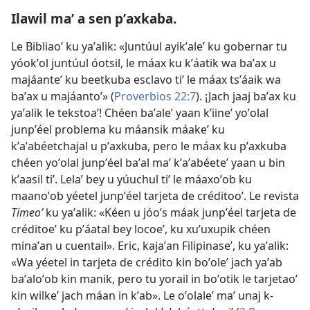
Ilawil maʼ a sen pʼaxkaba.
Le Bibliaoʼ ku yaʼalik: «Juntúul ayikʼaleʼ ku gobernar tu
yóokʼol juntúul óotsil, le máax ku kʼáatik wa baʼax u
majáanteʼ ku beetkuba esclavo tiʼ le máax tsʼáaik wa
baʼax u majáantoʼ» (
Proverbios 22:7
). ¡Jach jaaj baʼax ku
yaʼalik le tekstoaʼ! Chéen baʼaleʼ yaan kʼiineʼ yoʼolal
junpʼéel problema ku máansik máakeʼ ku
kʼaʼabéetchajal u pʼaxkuba, pero le máax ku pʼaxkuba
chéen yoʼolal junpʼéel baʼal maʼ kʼaʼabéeteʼ yaan u bin
kʼaasil tiʼ. Lelaʼ bey u yúuchul tiʼ le máaxoʼob ku
maanoʼob yéetel junpʼéel tarjeta de créditooʼ. Le revista
Timeoʼ
ku yaʼalik: «Kéen u jóoʼs máak junpʼéel tarjeta de
créditoeʼ ku pʼáatal bey locoeʼ, ku xuʼuxupik chéen
minaʼan u cuentail». Eric, kajaʼan Filipinaseʼ, ku yaʼalik:
«Wa yéetel in tarjeta de crédito kin boʼoleʼ jach yaʼab
baʼaloʼob kin manik, pero tu yorail in boʼotik le tarjetaoʼ
kin wilkeʼ jach máan in kʼab». Le oʼolaleʼ maʼ unaj k-