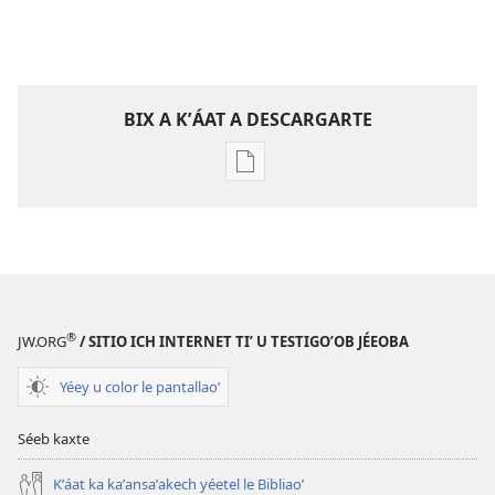
BIX A KʼÁAT A DESCARGARTE
Bix
a
kʼáat
a
decargart
le
publicaciónoʼ
®
JW.ORG
/ SITIO ICH INTERNET TIʼ U TESTIGOʼOB JÉEOBA
LE
MÁAX
Yéey u color le pantallaoʼ
KU
KANANOʼ
Séeb kaxte
Junio
Kʼáat ka kaʼansaʼakech yéetel le Bibliaoʼ
tiʼ 2011