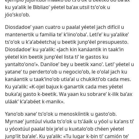
ku yaʼalik le Bibliaoʼ yéetel baʼax utsil tsʼoʼok u
jóoʼskoʼob.
Diosdadoeʼ yaan cuatro u paalal yéetel jach difícil u
mantenertik u familia teʼ kʼiinoʼobaʼ. Letiʼeʼ ku yaʼalikeʼ
tsʼoʼok u kʼaʼabéetchaj u beetik junpʼéel presupuesto.
Diosdadoeʼ ku yaʼalik: «Jach kin kanáantik in taakʼin
yéetel kin beetik junpʼéel lista tiʼ le gastos ku
yantaltoʼonoʼ». Daniloeʼ bey u beetik xanoʼ. Letiʼ yéetel u
yataneʼ tu perdertoʼob u negocioʼob, le oʼolal jach ku
kanáantik u taakʼinoʼob utiaʼal u chukiktiʼob cada mes.
Ku yaʼalik: «K-ojel bajux k-ganartik cada mes yéetel
bukaʼaj gasto k-beetik. Wa yaan ku sobrareʼ k-ilik baʼax
uláakʼ kʼaʼabéet k-manik».
Yanoʼob xaneʼ tsʼoʼok u menoskíintik u gastoʼob.
Myrnaeʼ juntúul viuda tsʼoʼok u tsʼáaik u yóol u kaʼans tiʼ
u yóoxtúul paalal bix jeʼel u kuxtaloʼob chéen yéetel
junpʼíit baʼaleʼ. Ku yaʼalik: «Tu lugar k-bin tiʼ camión teʼ