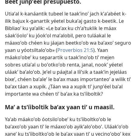
Beet junpʼéel presupuesto.
Utiaʼal k-kanáantik tubeel le taakʼinoʼ jach kʼaʼabéet k-
ilik bajux k-ganartik yéetel bukaʼaj gasto k-beetik. Le
Bibliaoʼ ku yaʼalik: «Le baʼax ku chʼaʼtuklik le máax
sáakʼóoloʼ ku jóokʼol maʼalobil, pero tuláakal le
máaxoʼob chéen ku jáajan beetkoʼob wa baʼaxoʼ seguro
yaan u yóotsiltaloʼob» (
Proverbios 21:5
). Yaan
máakoʼobeʼ ku separartik u taakʼinoʼob tiʼ mejen
sobres utiaʼal u boʼotkoʼob renta, janal, nookʼ yéetel
uláakʼ baʼaloʼob. Jeʼel u páajtal a líiʼsik a taakʼin jejeláas
bixeʼ, chéen baʼaleʼ le baʼax maas importanteoʼ a wilik tiʼ
baʼax táan a xupik. ¿Táan wa a xupik tiʼ junpʼéel baʼal
importante wa chéen tiʼ baʼax ka tsʼíiboltik?
Maʼ a tsʼíiboltik baʼax yaan tiʼ u maasil.
Yaʼab máakoʼob óotsiloʼobeʼ ku tsʼíiboltkoʼob le
baʼaxoʼob yaan tiʼ le máaxoʼob ayikʼaloʼoboʼ. Uláakʼoʼob
xaneʼ ku tsʼíiboltkoʼob le baʼax yaan tiʼ u vecinoʼoboʼ kex