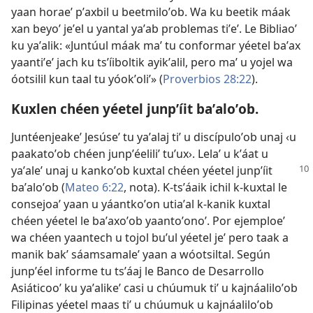
yaan horaeʼ pʼaxbil u beetmiloʼob. Wa ku beetik máak
xan beyoʼ jeʼel u yantal yaʼab problemas tiʼeʼ. Le Bibliaoʼ
ku yaʼalik: «Juntúul máak maʼ tu conformar yéetel baʼax
yaantiʼeʼ jach ku tsʼíiboltik ayikʼalil, pero maʼ u yojel wa
óotsilil kun taal tu yóokʼoliʼ» (
Proverbios 28:22
).
Kuxlen chéen yéetel junpʼíit baʼaloʼob.
Juntéenjeakeʼ Jesúseʼ tu yaʼalaj tiʼ u discípuloʼob unaj ‹u
paakatoʼob chéen junpʼéeliliʼ tuʼux›. Lelaʼ u kʼáat u
yaʼaleʼ unaj u kankoʼob kuxtal chéen yéetel
junpʼíit
baʼaloʼob (
Mateo 6:22
, nota). K-tsʼáaik ichil k-kuxtal le
consejoaʼ yaan u yáantkoʼon utiaʼal k-kanik kuxtal
chéen yéetel le baʼaxoʼob yaantoʼonoʼ. Por ejemploeʼ
wa chéen yaantech u tojol buʼul yéetel jeʼ pero taak a
manik bakʼ sáamsamaleʼ yaan a wóotsiltal. Según
junpʼéel informe tu tsʼáaj le Banco de Desarrollo
Asiáticooʼ ku yaʼalikeʼ casi u chúumuk tiʼ u kajnáaliloʼob
Filipinas yéetel maas tiʼ u chúumuk u kajnáaliloʼob