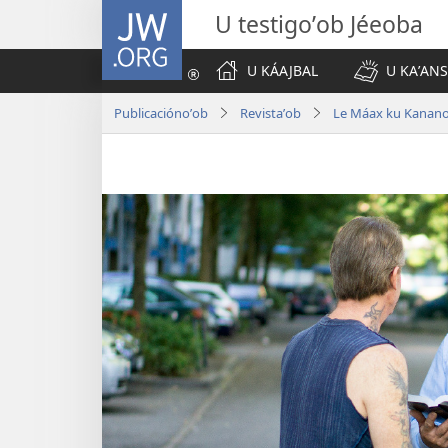
JW.ORG
U testigoʼob Jéeoba
U KÁAJBAL
U KAʼANS
Publicaciónoʼob
Revistaʼob
Le Máax ku Kanano