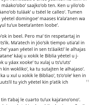
máakoʼoboʼ saajkoʼob ten. Ken u yiloʼob
áanoʼob tuláakʼ u tséel le calleoʼ. Tumen
ado yéetel domingoeʼ maases kʼalaʼanen wa
uyul tuʼux beetaʼanten loobeʼ.
ok in beel. Pero maʼ tin respetartaj in
tsʼik. Maʼatech in jóoʼsik tiempo utiaʼal in
cheʼ yaan yéetel in sen tsʼáaiktiʼ le alhajas
wataneʼ káaj u xokik le Biblia yéetel u j-
k u yáax xookeʼ tu xulaj u tsʼuʼutsʼ
 kin woklikoʼ, ka tu sutajten le alhajasoʼ.
 ka u xul u xokik le Bibliaoʼ, tsʼoʼoleʼ ken in
utsʼil tu yich yéetel kin pʼatik ich
tin tʼabaj le cuarto tuʼux kajaʼanoʼonoʼ.