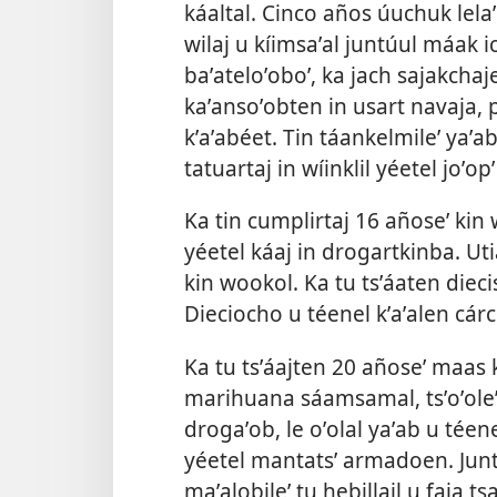
káaltal. Cinco años úuchuk lelaʼ
wilaj u kíimsaʼal juntúul máak ic
baʼateloʼoboʼ, ka jach sajakchaje
kaʼansoʼobten in usart navaja, 
kʼaʼabéet. Tin táankelmileʼ yaʼa
tatuartaj in wíinklil yéetel joʼopʼ
Ka tin cumplirtaj 16 añoseʼ ki
yéetel káaj in drogartkinba. Uti
kin wookol. Ka tu tsʼáaten diecis
Dieciocho u téenel kʼaʼalen cárce
Ka tu tsʼáajten 20 añoseʼ maas k
marihuana sáamsamal, tsʼoʼoleʼ 
drogaʼob, le oʼolal yaʼab u téen
yéetel mantatsʼ armadoen. Junté
maʼalobileʼ tu hebillail u faja t