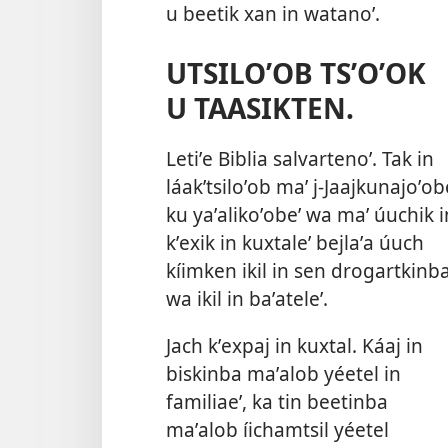
u beetik xan in watanoʼ.
UTSILOʼOB TSʼOʼOK
U TAASIKTEN.
Letiʼe Biblia salvartenoʼ. Tak in
láakʼtsiloʼob maʼ j-Jaajkunajoʼob
ku yaʼalikoʼobeʼ wa maʼ úuchik i
kʼexik in kuxtaleʼ bejlaʼa úuch
kíimken ikil in sen drogartkinb
wa ikil in baʼateleʼ.
Jach kʼexpaj in kuxtal. Káaj in
biskinba maʼalob yéetel in
familiaeʼ, ka tin beetinba
maʼalob íichamtsil yéetel