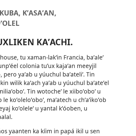
UBA, KʼASAʼAN,
ʼOLEL
UXLIKEN KAʼACHI.
lhouse, tu xaman-lakʼin Francia, baʼaleʼ
ʼ junpʼéel colonia tuʼux kajaʼan meeyjil
 pero yaʼab u yúuchul baʼateliʼ. Tin
 kin wilik kaʼach yaʼab u yúuchul baʼateʼel
amiliaʼoboʼ. Tin wotocheʼ le xiiboʼoboʼ u
 le koʼoleloʼoboʼ, maʼatech u chʼaʼikoʼob
yaj koʼoleleʼ u yantal kʼóoben, u
alal.
años yaanten ka kíim in papá ikil u sen