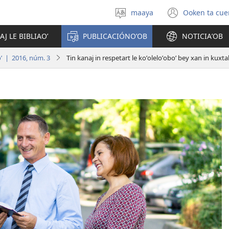
maaya
Ooken ta cue
Yéey
(opens
u
new
AJ LE BIBLIAOʼ
PUBLICACIÓNOʼOB
NOTICIAʼOB
idiomail
window
ʼ | 2016, núm. 3
Tin kanaj in respetart le koʼoleloʼoboʼ bey xan in kuxta