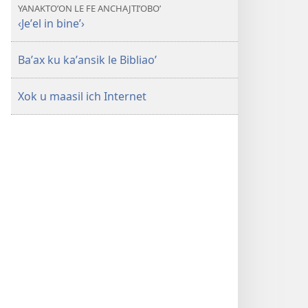
YANAKTOʼON LE FE ANCHAJTIʼOBOʼ
‹Jeʼel in bineʼ›
Baʼax ku kaʼansik le Bibliaoʼ
Xok u maasil ich Internet