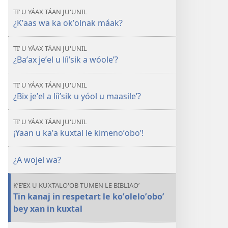
KU
TIʼ U YÁAX TÁAN JU'UNIL
KANANOʼ
¿Kʼaas wa ka okʼolnak máak?
Ken
kíimik
TIʼ U YÁAX TÁAN JU'UNIL
máax
¿Baʼax jeʼel u líiʼsik a wóoleʼ?
a
yaabiltmaj
TIʼ U YÁAX TÁAN JU'UNIL
¿Bix jeʼel a líiʼsik u yóol u maasileʼ?
TIʼ U YÁAX TÁAN JU'UNIL
¡Yaan u kaʼa kuxtal le kimenoʼoboʼ!
¿A wojel wa?
KʼEʼEX U KUXTALO'OB TUMEN LE BIBLIAOʼ
Tin kanaj in respetart le koʼoleloʼoboʼ
bey xan in kuxtal