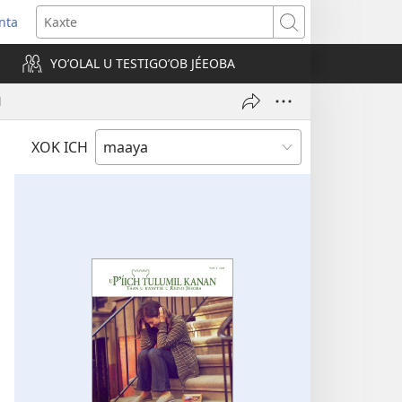
nta
Kaxte
YOʼOLAL U TESTIGOʼOB JÉEOBA
)
l
XOK ICH