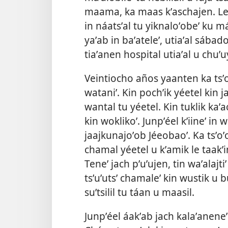
maama, ka maas kʼaschajen. Le 
in náatsʼal tu yiknaloʼobeʼ ku m
yaʼab in baʼateleʼ, utiaʼal sáb
tiaʼanen hospital utiaʼal u chuʼ
Veintiocho años yaanten ka tsʼoʼ
wataniʼ. Kin pochʼik yéetel kin ja
wantal tu yéetel. Kin tuklik kaʼa
kin woklikoʼ. Junpʼéel kʼiineʼ in 
jaajkunajoʼob Jéeobaoʼ. Ka tsʼoʼo
chamal yéetel u kʼamik le taakʼin
Teneʼ jach pʼuʼujen, tin waʼalajtiʼ
tsʼuʼutsʼ chamaleʼ
kin wustik u bu
suʼtsilil tu táan u maasil.
Junpʼéel áakʼab jach kalaʼaneneʼ 