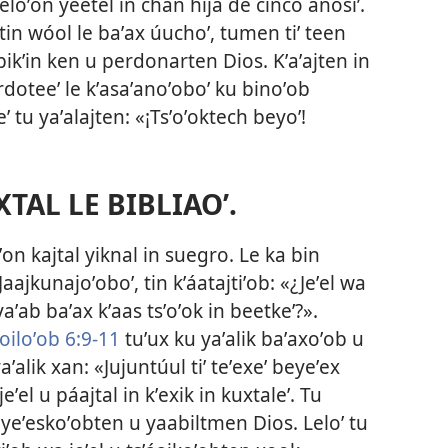
loʼon yéetel in chan hija de cinco añosiʼ.
tin wóol le baʼax úuchoʼ, tumen tiʼ teen
 bikʼin ken u perdonarten Dios. Kʼaʼajten in
rdoteeʼ le kʼasaʼanoʼoboʼ ku binoʼob
ʼ tu yaʼalajten: «¡Tsʼoʼoktech beyoʼ!
XTAL LE BIBLIAOʼ.
ʼon kajtal yiknal in suegro. Le ka bin
aajkunajoʼoboʼ, tin kʼáatajtiʼob: «¿Jeʼel wa
ʼab baʼax kʼaas tsʼoʼok in beetkeʼ?».
oiloʼob 6:9-11
tuʼux ku yaʼalik baʼaxoʼob u
ʼalik xan: «Jujuntúul tiʼ teʼexeʼ beyeʼex
eʼel u páajtal in kʼexik in kuxtaleʼ. Tu
 yeʼeskoʼobten u yaabiltmen Dios. Leloʼ tu