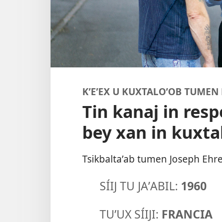
KʼEʼEX U KUXTALOʼOB TUMEN 
Tin kanaj in resp
bey xan in kuxta
Tsikbaltaʼab tumen Joseph Eh
SÍIJ TU JAʼABIL:
1960
TUʼUX SÍIJI:
FRANCIA