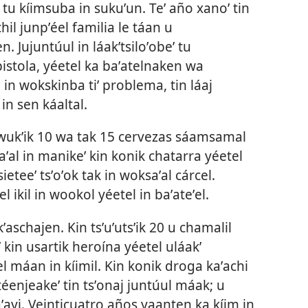
 tu kíimsuba in sukuʼun. Teʼ año xanoʼ tin
hil junpʼéel familia le táan u
n. Jujuntúul in láakʼtsiloʼobeʼ tu
pistola, yéetel ka baʼatelnaken wa
b in wokskinba tiʼ problema, tin láaj
 in sen káaltal.
n wukʼik 10 wa tak 15 cervezas sáamsamal
aʼal in manikeʼ kin konik chatarra yéetel
ieteeʼ tsʼoʼok tak in woksaʼal cárcel.
l ikil in wookol yéetel in baʼateʼel.
ʼaschajen. Kin tsʼuʼutsʼik 20 u chamalil
kin usartik heroína yéetel uláakʼ
el máan in kíimil. Kin konik droga kaʼachi
enjeakeʼ tin tsʼonaj juntúul máak; u
saʼayi. Veinticuatro años yaanten ka kíim in