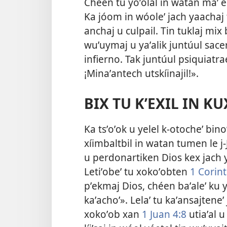
Chéen tu yoʼolal in watan maʼ ee
Ka jóom in wóoleʼ jach yaachaj 
anchaj u culpail. Tin tuklaj mix
wuʼuymaj u yaʼalik juntúul sace
infierno. Tak juntúul psiquiatrae
¡Minaʼantech utskíinajil!».
BIX TU KʼEXIL IN KU
Ka tsʼoʼok u yelel k-otocheʼ bino
xíimbaltbil in watan tumen le j-J
u perdonartiken Dios kex jach ya
Letiʼobeʼ tu xokoʼobten
1 Corint
pʼekmaj Dios, chéen baʼaleʼ ku ya
kaʼachoʼ». Lelaʼ tu kaʼansajteneʼ j
xokoʼob xan
1 Juan 4:8
utiaʼal u