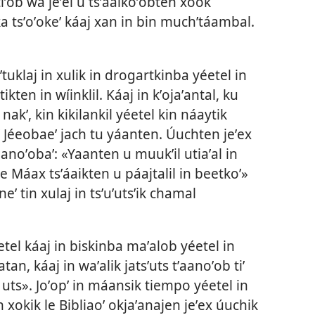
jtiʼob wa jeʼel u tsʼáaikoʼobten xook
ka tsʼoʼokeʼ káaj xan in bin muchʼtáambal.
tuklaj in xulik in drogartkinba yéetel in
ikten in wíinklil. Káaj in kʼojaʼantal, ku
 nakʼ, kin kikilankil yéetel kin náaytik
oʼ Jéeobaeʼ jach tu yáanten. Úuchten jeʼex
aanoʼobaʼ: «Yaanten u muukʼil utiaʼal in
 le Máax tsʼáaikten u páajtalil in beetkoʼ»
neʼ tin xulaj in tsʼuʼutsʼik chamal
éetel káaj in biskinba maʼalob yéetel in
tan, káaj in waʼalik jatsʼuts tʼaanoʼob tiʼ
 uts». Joʼopʼ in máansik tiempo yéetel in
 xokik le Bibliaoʼ okjaʼanajen jeʼex úuchik