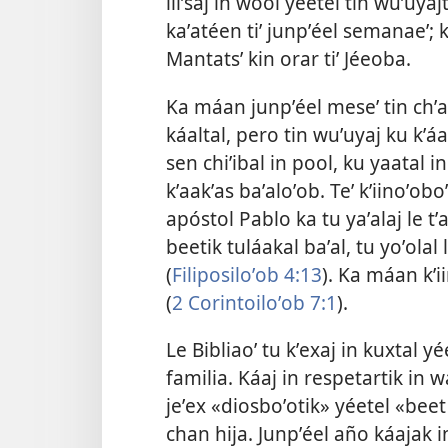
líiʼsaj in wóol yéetel tin wuʼuya
kaʼatéen tiʼ junpʼéel semanaeʼ; 
Mantatsʼ kin orar tiʼ Jéeoba.
Ka máan junpʼéel meseʼ tin chʼaʼ
káaltal, pero tin wuʼuyaj ku kʼáat
sen chiʼibal in pool, ku yaatal in
kʼaakʼas baʼaloʼob. Teʼ kʼiinoʼob
apóstol Pablo ka tu yaʼalaj le tʼ
beetik tuláakal baʼal, tu yoʼolal
(
Filiposiloʼob 4:13
). Ka máan kʼii
(
2 Corintoiloʼob 7:1
).
Le Bibliaoʼ tu kʼexaj in kuxtal y
familia. Káaj in respetartik in wa
jeʼex «diosboʼotik» yéetel «beet
chan hija. Junpʼéel año káajak in