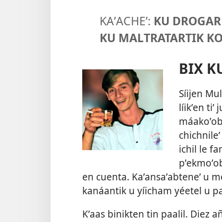
KAʼACHEʼ:
KU DROGARK
KU MALTRATARTIK KO
BIX K
Síijen Mu
líikʼen ti
máakoʼob,
chichnileʼ
ichil le f
pʼekmoʼob
en cuenta. Kaʼansaʼabteneʼ u me
kanáantik u yíicham yéetel u pa
Kʼaas binikten tin paalil. Diez 