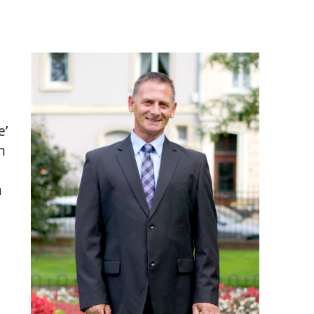
eʼ
n
a