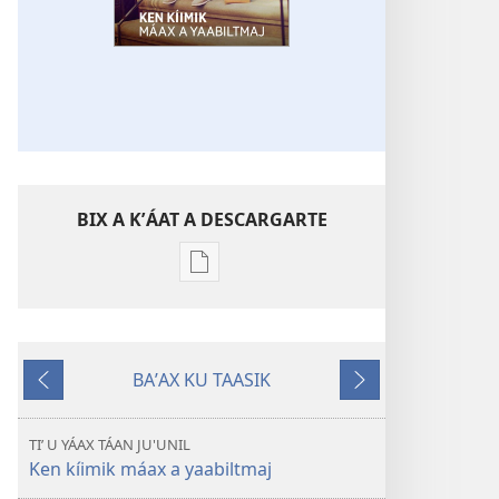
BIX A KʼÁAT A DESCARGARTE
Bix
a
kʼáat
a
BAʼAX KU TAASIK
decargart
Paachil
Táanil
le
publicaciónoʼ
TIʼ U YÁAX TÁAN JU'UNIL
LE
Ken kíimik máax a yaabiltmaj
MÁAX