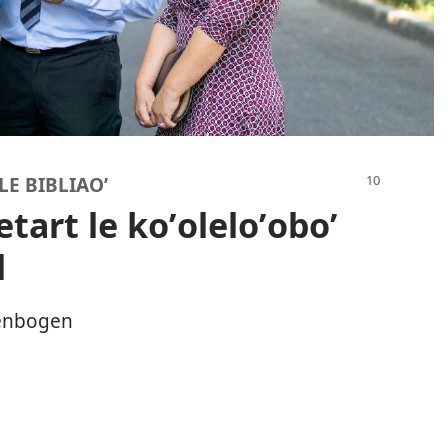
LE BIBLIAOʼ
etart le koʼoleloʼoboʼ
l
renbogen