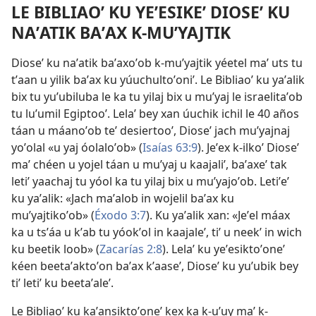
LE BIBLIAOʼ KU YEʼESIKEʼ DIOSEʼ KU
NAʼATIK BAʼAX K-MUʼYAJTIK
Dioseʼ ku naʼatik baʼaxoʼob k-muʼyajtik yéetel maʼ uts tu
tʼaan u yilik baʼax ku yúuchultoʼoniʼ. Le Bibliaoʼ ku yaʼalik
bix tu yuʼubiluba le ka tu yilaj bix u muʼyaj le israelitaʼob
tu luʼumil Egiptooʼ. Lelaʼ bey xan úuchik ichil le 40 años
táan u máanoʼob teʼ desiertooʼ, Dioseʼ jach muʼyajnaj
yoʼolal «u yaj óolaloʼob» (
Isaías 63:9
). Jeʼex k-ilkoʼ Dioseʼ
maʼ chéen u yojel táan u muʼyaj u kaajaliʼ, baʼaxeʼ tak
letiʼ yaachaj tu yóol ka tu yilaj bix u muʼyajoʼob. Letiʼeʼ
ku yaʼalik: «Jach maʼalob in wojelil baʼax ku
muʼyajtikoʼob» (
Éxodo 3:7
). Ku yaʼalik xan: «Jeʼel máax
ka u tsʼáa u kʼab tu yóokʼol in kaajaleʼ, tiʼ u neekʼ in wich
ku beetik loob» (
Zacarías 2:8
). Lelaʼ ku yeʼesiktoʼoneʼ
kéen beetaʼaktoʼon baʼax kʼaaseʼ, Dioseʼ ku yuʼubik bey
tiʼ letiʼ ku beetaʼaleʼ.
Le Bibliaoʼ ku kaʼansiktoʼoneʼ kex ka k-uʼuy maʼ k-