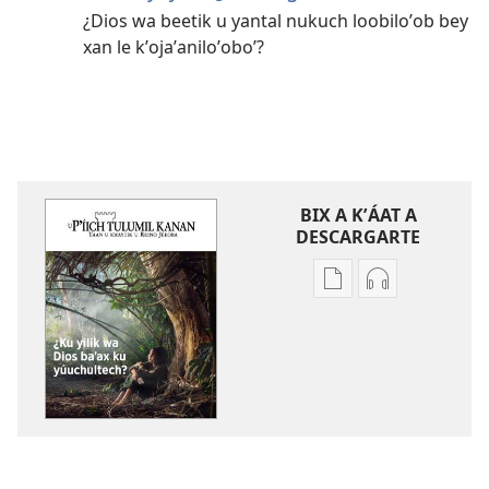
¿Dios wa beetik u yantal nukuch loobiloʼob bey
xan le kʼojaʼaniloʼoboʼ?
BIX A KʼÁAT A
DESCARGARTE
Bix
Bix
a
a
kʼáat
kʼáat
a
a
decargart
descargart
le
le
publicaciónoʼ
grabaciónoʼ
LE
LE