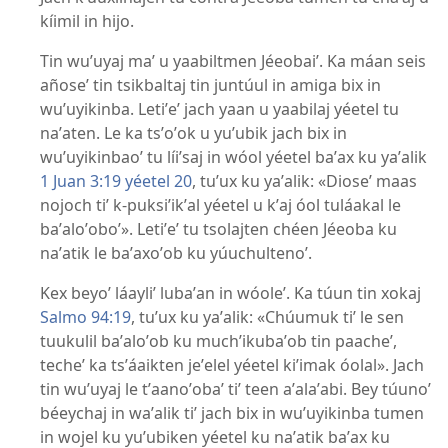
kíimil in hijo.
Tin wuʼuyaj maʼ u yaabiltmen Jéeobaiʼ. Ka máan seis
añoseʼ tin tsikbaltaj tin juntúul in amiga bix in
wuʼuyikinba. Letiʼeʼ jach yaan u yaabilaj yéetel tu
naʼaten. Le ka tsʼoʼok u yuʼubik jach bix in
wuʼuyikinbaoʼ tu líiʼsaj in wóol yéetel baʼax ku yaʼalik
1 Juan 3:19 yéetel 20
, tuʼux ku yaʼalik: «Dioseʼ maas
nojoch tiʼ k-puksiʼikʼal yéetel u kʼaj óol tuláakal le
baʼaloʼoboʼ». Letiʼeʼ tu tsolajten chéen Jéeoba ku
naʼatik le baʼaxoʼob ku yúuchultenoʼ.
Kex beyoʼ láayliʼ lubaʼan in wóoleʼ. Ka túun tin xokaj
Salmo 94:19
, tuʼux ku yaʼalik: «Chúumuk tiʼ le sen
tuukulil baʼaloʼob ku muchʼikubaʼob tin paacheʼ,
techeʼ ka tsʼáaikten jeʼelel yéetel kiʼimak óolal». Jach
tin wuʼuyaj le tʼaanoʼobaʼ tiʼ teen aʼalaʼabi. Bey túunoʼ
béeychaj in waʼalik tiʼ jach bix in wuʼuyikinba tumen
in wojel ku yuʼubiken yéetel ku naʼatik baʼax ku