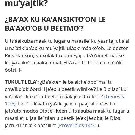
muʼyajtik?
¿BAʼAX KU KAʼANSIKTOʼON LE
BAʼAXOʼOB U BEETMOʼ?
U tsʼáaikuba máak tu lugar u maasileʼ ku yáantaj utiaʼal
u naʼatik baʼax ku muʼyajtik uláakʼ máakoʼob. Le doctor
Rick Hanson, ku xokik bix u meyaj u tsʼoʼomel máakeʼ
ku yaʼalikeʼ tuláakal máak «tsʼaʼan tu tuukul u chʼaʼik
óotsilil».
TUKULT LELAʼ:
¿Baʼaxten le baʼalcheʼoboʼ maʼ tu
chʼaʼikoʼob óotsilil jeʼex u beetik wíinikeʼ? Le Bibliaoʼ ku
yaʼalikeʼ Dioseʼ tu beetaj máak jeʼel bix letiʼeʼ (
Génesis
1:26
). Leloʼ u kʼáat u yaʼaleʼ jeʼel u páajtal k-eʼesik u
jatsʼuts modos Dioseʼ. Kéen u tsʼáauba máak tu lugar u
maasileʼ, u jaajileʼ táan u beetik jeʼex Jéeoba, le Dios
jach ku chʼaʼik óotsililoʼ (
Proverbios 14:31
).