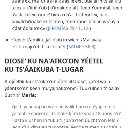
tiaʼaleʼex, maʼ utiaʼal a kʼaasileʼexiʼ, utiaʼal in tsʼáaik tiʼ
teʼex u kʼiiniloʼob [kiʼimak óolal]. Teen Yuumtsil, teen
aʼalik. Teʼex túuneʼ bíin a chʼaʼchiʼiteneʼex, bíin
payalchiʼinakeʼex tiʼ teen, teen xaneʼ bíin in wuʼuy a
kʼáat óolaleʼex.» (
JEREMÍAS 29:11, 12
.)
‹Teech kʼamik u jaʼiloʼob in wich. ¿Maʼ wa a
tsʼíibtmajoʼob tiʼ a libroiʼ?› (
SALMO 56:8
).
DIOSEʼ KU NAʼATKOʼON YÉETEL
KU TSʼÁAIKUBA T-LUGAR
K-ojéeltik ku chʼaʼiktoʼon óotsilil Dioseʼ, ¿jeʼel wa u
yáantkoʼon kéen muʼyajnakoʼoneʼ? Tuukulnen tiʼ baʼax
úuch tiʼ
María:
«Jach yaachaj tin wóol in wilik bix u muʼyaj in hijo
yoʼolal le canceroʼ, tsʼoʼoleʼ kíim le yaan 18 años tiʼoʼ.
Hasta kʼuchen in tukult: ¿baʼaxten úuchtoʼon leloʼ?
Jach kʼuuxilnajen tu contra Jéeoba tumen tu chaʼaj u