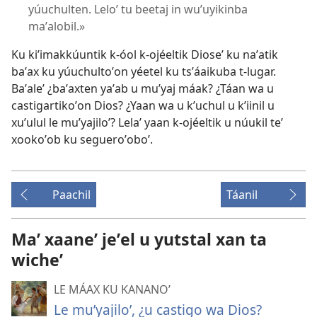
yúuchulten. Leloʼ tu beetaj in wuʼuyikinba
maʼalobil.»
Ku kiʼimakkúuntik k-óol k-ojéeltik Dioseʼ ku naʼatik
baʼax ku yúuchultoʼon yéetel ku tsʼáaikuba t-lugar.
Baʼaleʼ ¿baʼaxten yaʼab u muʼyaj máak? ¿Táan wa u
castigartikoʼon Dios? ¿Yaan wa u kʼuchul u kʼiinil u
xuʼulul le muʼyajiloʼ? Lelaʼ yaan k-ojéeltik u núukil teʼ
xookoʼob ku segueroʼoboʼ.
Paachil
Táanil
Maʼ xaaneʼ jeʼel u yutstal xan ta
wicheʼ
LE MÁAX KU KANANOʼ
Le muʼyajiloʼ, ¿u castigo wa Dios?