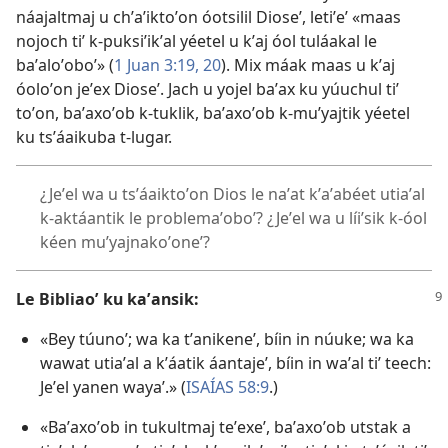
náajaltmaj u chʼaʼiktoʼon óotsilil Dioseʼ, letiʼeʼ «maas
nojoch tiʼ k-puksiʼikʼal yéetel u kʼaj óol tuláakal le
baʼaloʼoboʼ» (
1 Juan 3:19, 20
). Mix máak maas u kʼaj
óoloʼon jeʼex Dioseʼ. Jach u yojel baʼax ku yúuchul tiʼ
toʼon, baʼaxoʼob k-tuklik, baʼaxoʼob k-muʼyajtik yéetel
ku tsʼáaikuba t-lugar.
¿Jeʼel wa u tsʼáaiktoʼon Dios le naʼat kʼaʼabéet utiaʼal
k-aktáantik le problemaʼoboʼ? ¿Jeʼel wa u líiʼsik k-óol
kéen muʼyajnakoʼoneʼ?
Le Bibliaoʼ ku kaʼansik:
«Bey túunoʼ; wa ka tʼanikeneʼ, bíin in núuke; wa ka
wawat utiaʼal a kʼáatik áantajeʼ, bíin in waʼal tiʼ teech:
Jeʼel yanen wayaʼ.» (
ISAÍAS 58:9
.)
«Baʼaxoʼob in tukultmaj teʼexeʼ, baʼaxoʼob utstak a