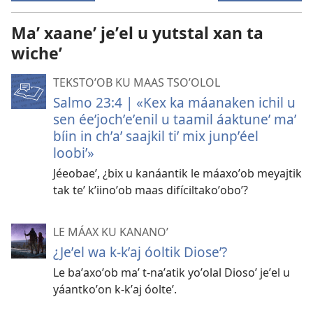
Maʼ xaaneʼ jeʼel u yutstal xan ta
wicheʼ
TEKSTOʼOB KU MAAS TSOʼOLOL
Salmo 23:4 | «Kex ka máanaken ichil u
sen éeʼjochʼeʼenil u taamil áaktuneʼ maʼ
bíin in chʼaʼ saajkil tiʼ mix junpʼéel
loobiʼ»
Jéeobaeʼ, ¿bix u kanáantik le máaxoʼob meyajtik
tak teʼ kʼiinoʼob maas difíciltakoʼoboʼ?
LE MÁAX KU KANANOʼ
¿Jeʼel wa k-kʼaj óoltik Dioseʼ?
Le baʼaxoʼob maʼ t-naʼatik yoʼolal Diosoʼ jeʼel u
yáantkoʼon k-kʼaj óolteʼ.