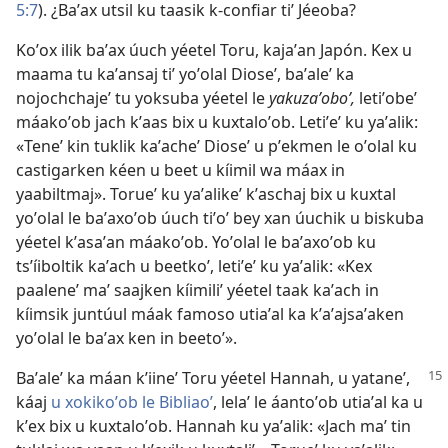
5:7
). ¿Baʼax utsil ku taasik k-confiar tiʼ Jéeoba?
Koʼox ilik baʼax úuch yéetel Toru, kajaʼan Japón. Kex u
maama tu kaʼansaj tiʼ yoʼolal Dioseʼ, baʼaleʼ ka
nojochchajeʼ tu yoksuba yéetel le
yakuzaʼoboʼ,
letiʼobeʼ
máakoʼob jach kʼaas bix u kuxtaloʼob. Letiʼeʼ ku yaʼalik:
«Teneʼ kin tuklik kaʼacheʼ Dioseʼ u pʼekmen le oʼolal ku
castigarken kéen u beet u kíimil wa máax in
yaabiltmaj». Torueʼ ku yaʼalikeʼ kʼaschaj bix u kuxtal
yoʼolal le baʼaxoʼob úuch tiʼoʼ bey xan úuchik u biskuba
yéetel kʼasaʼan máakoʼob. Yoʼolal le baʼaxoʼob ku
tsʼíiboltik kaʼach u beetkoʼ, letiʼeʼ ku yaʼalik: «Kex
paaleneʼ maʼ saajken kíimiliʼ yéetel taak kaʼach in
kíimsik juntúul máak famoso utiaʼal ka kʼaʼajsaʼaken
yoʼolal le baʼax ken in beetoʼ».
Baʼaleʼ ka máan kʼiineʼ Toru yéetel Hannah, u yataneʼ,
káaj
u xokikoʼob le Bibliaoʼ
, lelaʼ le áantoʼob utiaʼal ka u
kʼex bix u kuxtaloʼob. Hannah ku yaʼalik: «Jach maʼ tin