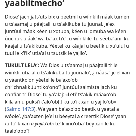
yaabiltmechoʼ
Dioseʼ jach jatsʼuts bix u beetmil u wíinklil máak tumen
u tsʼaamaj u páajtalil u tsʼakikuba tu juunal. Jeʼex
juntúul máak kéen u xotuba, kéen u lomuba wa kéen
úuchuk uláakʼ wa baʼax tiʼeʼ, u wíinklileʼ tu séebaʼanil ku
káajal u tsʼakikuba. Yéetel ku káajal u beetik u xuʼulul u
tuul le kʼiʼikʼ utiaʼal u tsutsik le yajiloʼ.
TUKULT LELAʼ:
Wa Dios u tsʼaamaj u páajtalil tiʼ le
wíinklil utiaʼal u tsʼakikuba tu juunaloʼ, ¿máasaʼ jeʼel xan
u yáantkoʼon yéetel le baʼaxoʼob
chiʼichnakkúuntikoʼonoʼ? Juntúul salmista jach ku
confiar tiʼ Dioseʼ tu yaʼalaj: «Letiʼ tsʼakik máaxoʼob
kʼilaʼan u puksiʼikʼaloʼob[,] ku toʼik xan u yajiloʼob»
(
Salmo 147:3
). Wa yaan baʼaxoʼob beetik u yaatal a
wóoleʼ, ¿baʼaxten jeʼel u béeytal a creertik Dioseʼ yaan
‹u toʼik xan
a yajiloʼob›
teʼ kʼiinoʼobaʼ bey xan le ku
taaloʼoboʼ?