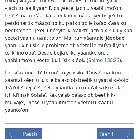
tuklaj wa yaan u kʼexik u kuxtaliʼ». Torueʼ ku yaʼalik:
«Jach tu jaajil yaan Dios yéetel jach u yaabiltmoʼon.
Letiʼeʼ maʼ u kʼáat ka kíimik mix máakiʼ yéetel jeʼel u
perdonartik máaxoʼob ku pʼatkoʼob le baʼax kʼaas ku
beetkoʼoboʼ. Jeʼel u béeytal k-aʼaliktiʼ jach bix k-uʼuyikba
yéetel yaan u naʼatkoʼon. Maʼ kun xáantaleʼ Jéeobaeʼ
yaan u xuʼulsik le problemaʼob yéetel le muʼyajil yaan
teʼ kʼiinoʼobaʼ. Desde bejlaʼeʼ ku yáantkoʼon, u
yaabiltmoʼon yéetel ku líiʼsik k-óol» (
Salmo 136:23
).
Le baʼax úuch tiʼ Toruoʼ ku yeʼesikeʼ Dioseʼ maʼ kun
xáantal kéen u luʼs le baʼaxoʼob beetik u yaatal k-óoloʼ.
Tsʼoʼoleʼ bejlaʼeʼ jeʼel u yáantkoʼon utiaʼal ka kuxlakoʼon
ich kiʼimak óolaleʼ. Kex yaʼab baʼaxoʼob beetik k-
muʼyajeʼ, Dioseʼ u yaabiltmoʼon yéetel u kʼáat u
yáantoʼon.
Paachil
Táanil