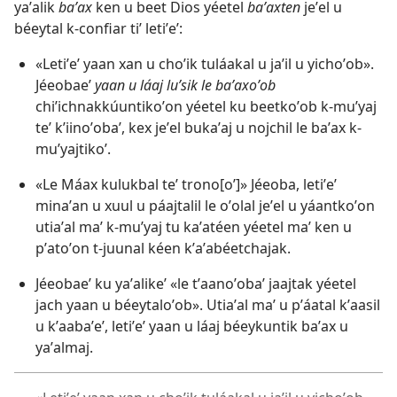
yaʼalik
baʼax
ken u beet Dios yéetel
baʼaxten
jeʼel u
béeytal k-confiar tiʼ letiʼeʼ:
«Letiʼeʼ yaan xan u choʼik tuláakal u jaʼil u yichoʼob».
Jéeobaeʼ
yaan u láaj luʼsik le baʼaxoʼob
chiʼichnakkúuntikoʼon yéetel ku beetkoʼob k-muʼyaj
teʼ kʼiinoʼobaʼ, kex jeʼel bukaʼaj u nojchil le baʼax k-
muʼyajtikoʼ.
«Le Máax kulukbal teʼ trono[oʼ]» Jéeoba, letiʼeʼ
minaʼan u xuul u páajtalil le oʼolal jeʼel u yáantkoʼon
utiaʼal maʼ k-muʼyaj tu kaʼatéen yéetel maʼ ken u
pʼatoʼon t-juunal kéen kʼaʼabéetchajak.
Jéeobaeʼ ku yaʼalikeʼ «le tʼaanoʼobaʼ jaajtak yéetel
jach yaan u béeytaloʼob». Utiaʼal maʼ u pʼáatal kʼaasil
u kʼaabaʼeʼ, letiʼeʼ yaan u láaj béeykuntik baʼax u
yaʼalmaj.