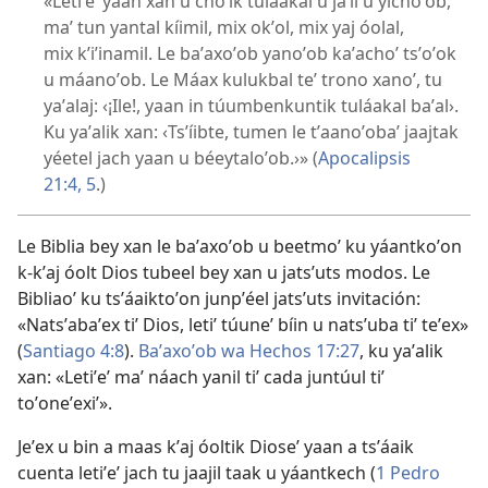
«Letiʼeʼ yaan xan u choʼik tuláakal u jaʼil u yichoʼob,
maʼ tun yantal kíimil, mix okʼol, mix yaj óolal,
mix kʼiʼinamil. Le baʼaxoʼob yanoʼob kaʼachoʼ tsʼoʼok
u máanoʼob. Le Máax kulukbal teʼ trono xanoʼ, tu
yaʼalaj: ‹¡Ile!, yaan in túumbenkuntik tuláakal baʼal›.
Ku yaʼalik xan: ‹Tsʼíibte, tumen le tʼaanoʼobaʼ jaajtak
yéetel jach yaan u béeytaloʼob.›» (
Apocalipsis
21:4, 5
.)
Le Biblia bey xan le baʼaxoʼob u beetmoʼ ku yáantkoʼon
k-kʼaj óolt Dios tubeel bey xan u jatsʼuts modos. Le
Bibliaoʼ ku tsʼáaiktoʼon junpʼéel jatsʼuts invitación:
«Natsʼabaʼex tiʼ Dios, letiʼ túuneʼ bíin u natsʼuba tiʼ teʼex»
(
Santiago 4:8
).
Baʼaxoʼob wa Hechos 17:27
, ku yaʼalik
xan: «Letiʼeʼ maʼ náach yanil tiʼ cada juntúul tiʼ
toʼoneʼexiʼ».
Jeʼex u bin a maas kʼaj óoltik Dioseʼ yaan a tsʼáaik
cuenta letiʼeʼ jach tu jaajil taak u yáantkech (
1 Pedro