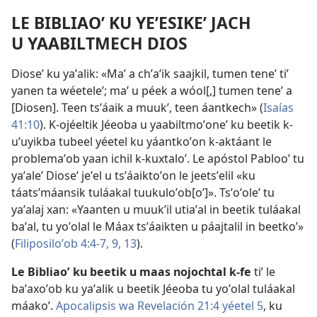
LE BIBLIAOʼ KU YEʼESIKEʼ JACH
U YAABILTMECH DIOS
Dioseʼ ku yaʼalik: «Maʼ a chʼaʼik saajkil, tumen teneʼ tiʼ
yanen ta wéeteleʼ; maʼ u péek a wóol[,] tumen teneʼ a
[Diosen]. Teen tsʼáaik a muukʼ, teen áantkech» (
Isaías
41:10
). K-ojéeltik Jéeoba u yaabiltmoʼoneʼ ku beetik k-
uʼuyikba tubeel yéetel ku yáantkoʼon k-aktáant le
problemaʼob yaan ichil k-kuxtaloʼ. Le apóstol Pablooʼ tu
yaʼaleʼ Dioseʼ jeʼel u tsʼáaiktoʼon le jeetsʼelil «ku
táatsʼmáansik tuláakal tuukuloʼob[oʼ]». Tsʼoʼoleʼ tu
yaʼalaj xan: «Yaanten u muukʼil utiaʼal in beetik tuláakal
baʼal, tu yoʼolal le Máax tsʼáaikten u páajtalil in beetkoʼ»
(
Filiposiloʼob 4:4-7,
9,
13
).
Le Bibliaoʼ ku beetik u maas nojochtal k-fe
tiʼ le
baʼaxoʼob ku yaʼalik u beetik Jéeoba tu yoʼolal tuláakal
máakoʼ.
Apocalipsis wa Revelación 21:4 yéetel 5
, ku