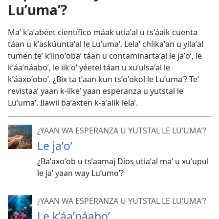
Luʼumaʼ?
Maʼ kʼaʼabéet científico máak utiaʼal u tsʼáaik cuenta
táan u kʼaskúuntaʼal le Luʼumaʼ. Lelaʼ chíikaʼan u yilaʼal
tumen teʼ kʼiinoʼobaʼ táan u contaminartaʼal le jaʼoʼ, le
kʼáaʼnáaboʼ, le iikʼoʼ yéetel táan u xuʼulsaʼal le
kʼáaxoʼoboʼ. ¿Bix ta tʼaan kun tsʼoʼokol le Luʼumaʼ? Teʼ
revistaaʼ yaan k-ilkeʼ yaan esperanza u yutstal le
Luʼumaʼ. Ilawil baʼaxten k-aʼalik lelaʼ.
¿YAAN WA ESPERANZA U YUTSTAL LE LUʼUMAʼ?
Le jaʼoʼ
¿Baʼaxoʼob u tsʼaamaj Dios utiaʼal maʼ u xuʼupul
le jaʼ yaan way Luʼumoʼ?
¿YAAN WA ESPERANZA U YUTSTAL LE LUʼUMAʼ?
Le kʼáaʼnáaboʼ