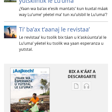
yutskíintik le Luʼumaʼ
¿Yaan wa baʼax eʼesik mantatsʼ kun kuxtal máak
way Luʼumeʼ yéetel maʼ tun xuʼulsbil le Luʼumaʼ?
Tiʼ baʼax tʼaanaj le revistaaʼ
Le revistaaʼ ku tsolik bix táan u kʼaskúuntaʼal le
Luʼumaʼ yéetel ku tsolik wa yaan esperanza u
yutstal.
BIX A KʼÁAT A
DESCARGARTE
Bix
Bix
a
a
kʼáat
kʼáat
a
a