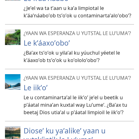
¿Jeʼel wa ta tʼaan u kaʼa limpiotal le
kʼáaʼnáaboʼob tsʼoʼok u contaminartaʼaloʼoboʼ?
¿YAAN WA ESPERANZA U YUTSTAL LE LUʼUMAʼ?
Le kʼáaxoʼoboʼ
¿Baʼax tsʼoʼok u yilaʼal ku yúuchul yéetel le
kʼáaxoʼob tsʼoʼok u koʼololoʼoboʼ?
¿YAAN WA ESPERANZA U YUTSTAL LE LUʼUMAʼ?
Le iikʼoʼ
Le u contaminartaʼal le iikʼoʼ jeʼel u beetik u
pʼáatal minaʼan kuxtal way Luʼumeʼ. ¿Baʼax tu
beetaj Dios utiaʼal u pʼáatal limpioil le iikʼoʼ?
Dioseʼ ku yaʼalikeʼ yaan u