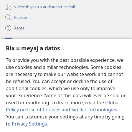
Videoʼob yaan u audiodescripciónil
Kaaxan
Áantaj
Donaciónoʼob
(opens
Bix u meyaj a datos
new
window)
Biblioteca ich Internet tiʼ le Watchtoweroʼ™
To provide you with the best possible experience, we
(opens
use cookies and similar technologies. Some cookies
new
®
JW Hub
window)
are necessary to make our website work and cannot
(opens
new
be refused. You can accept or decline the use of
®
Aplicación JW Library
window)
additional cookies, which we use only to improve
your experience. None of this data will ever be sold or
used for marketing. To learn more, read the
Global
Policy on Use of Cookies and Similar Technologies
.
Copyright
© 2026 Watch Tower Bible and Tract Society of Pennsylvania.
You can customize your settings at any time by going
BIX UNAJ U MEYAJTECH
|
BIX U MEYAJTOʼON A DATOS
|
BIX U MEYAJ
to
Privacy Settings
.
A DATOS