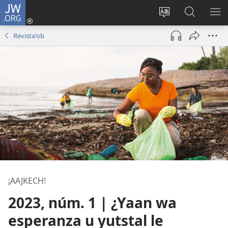
JW.ORG
Ooken
ta
Kʼex
Kaaxan
EʼE
cuenta
u
teʼ
ME
Revistaʼob
(opens
idiomail
jw.org
new
le sitioaʼ
window)
¡AAJKECH!
2023, núm. 1 | ¿Yaan wa
esperanza u yutstal le