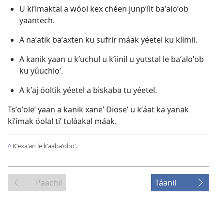
U kiʼimaktal a wóol kex chéen junpʼíit baʼaloʼob
yaantech.
A naʼatik baʼaxten ku sufrir máak yéetel ku kíimil.
A kanik yaan u kʼuchul u kʼiinil u yutstal le baʼaloʼob
ku yúuchloʼ.
A kʼaj óoltik yéetel a biskaba tu yéetel.
Tsʼoʼoleʼ yaan a kanik xaneʼ Dioseʼ u kʼáat ka yanak
kiʼimak óolal tiʼ tuláakal máak.
^
Kʼexaʼan le kʼaabaʼoboʼ.
Paachil
Táanil