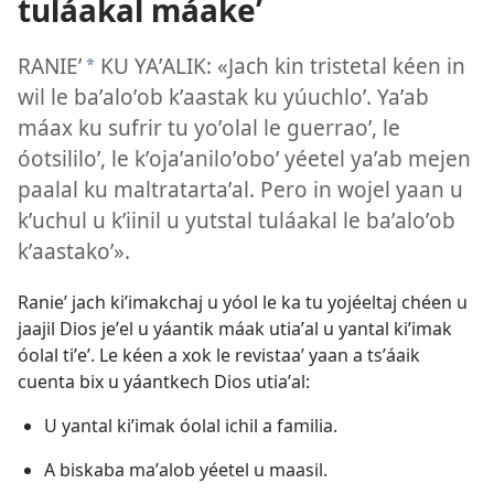
tuláakal máakeʼ
RANIEʼ
KU YAʼALIK: «Jach kin tristetal kéen in
*
wil le baʼaloʼob kʼaastak ku yúuchloʼ. Yaʼab
máax ku sufrir tu yoʼolal le guerraoʼ, le
óotsililoʼ, le kʼojaʼaniloʼoboʼ yéetel yaʼab mejen
paalal ku maltratartaʼal. Pero in wojel yaan u
kʼuchul u kʼiinil u yutstal tuláakal le baʼaloʼob
kʼaastakoʼ».
Ranieʼ jach kiʼimakchaj u yóol le ka tu yojéeltaj chéen u
jaajil Dios jeʼel u yáantik máak utiaʼal u yantal kiʼimak
óolal tiʼeʼ. Le kéen a xok le revistaaʼ yaan a tsʼáaik
cuenta bix u yáantkech Dios utiaʼal:
U yantal kiʼimak óolal ichil a familia.
A biskaba maʼalob yéetel u maasil.