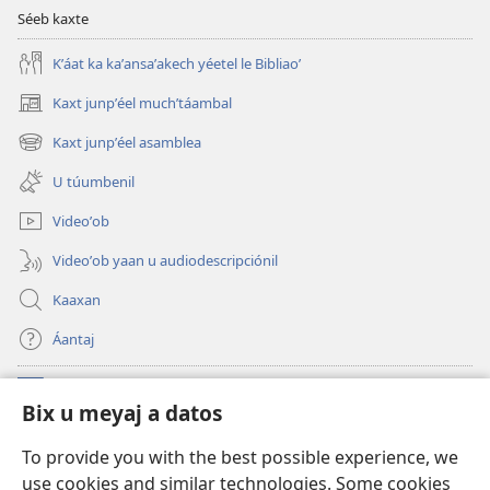
Séeb kaxte
Kʼáat ka kaʼansaʼakech yéetel le Bibliaoʼ
Kaxt junpʼéel muchʼtáambal
(opens
new
Kaxt junpʼéel asamblea
(opens
window)
new
U túumbenil
window)
Videoʼob
Videoʼob yaan u audiodescripciónil
Kaaxan
Áantaj
Donaciónoʼob
(opens
Bix u meyaj a datos
new
window)
Biblioteca ich Internet tiʼ le Watchtoweroʼ™
To provide you with the best possible experience, we
(opens
use cookies and similar technologies. Some cookies
new