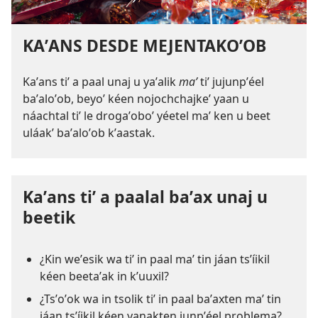
KAʼANS DESDE MEJENTAKOʼOB
Kaʼans tiʼ a paal unaj u yaʼalik
maʼ
tiʼ jujunpʼéel
baʼaloʼob, beyoʼ kéen nojochchajkeʼ yaan u
náachtal tiʼ le drogaʼoboʼ yéetel maʼ ken u beet
uláakʼ baʼaloʼob kʼaastak.
Kaʼans tiʼ a paalal baʼax unaj u
beetik
¿Kin weʼesik wa tiʼ in paal maʼ tin jáan tsʼíikil
kéen beetaʼak in kʼuuxil?
¿Tsʼoʼok wa in tsolik tiʼ in paal baʼaxten maʼ tin
jáan tsʼíikil kéen yanakten junpʼéel problema?