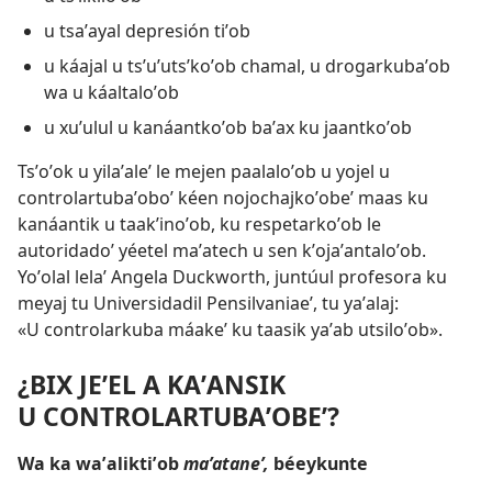
u tsaʼayal depresión tiʼob
u káajal u tsʼuʼutsʼkoʼob chamal, u drogarkubaʼob
wa u káaltaloʼob
u xuʼulul u kanáantkoʼob baʼax ku jaantkoʼob
Tsʼoʼok u yilaʼaleʼ le mejen paalaloʼob u yojel u
controlartubaʼoboʼ kéen nojochajkoʼobeʼ maas ku
kanáantik u taakʼinoʼob, ku respetarkoʼob le
autoridadoʼ yéetel maʼatech u sen kʼojaʼantaloʼob.
Yoʼolal lelaʼ Angela Duckworth, juntúul profesora ku
meyaj tu Universidadil Pensilvaniaeʼ, tu yaʼalaj:
«U controlarkuba máakeʼ ku taasik yaʼab utsiloʼob».
¿BIX JEʼEL A KAʼANSIK
U CONTROLARTUBAʼOBEʼ?
Wa ka waʼaliktiʼob
maʼataneʼ,
béeykunte