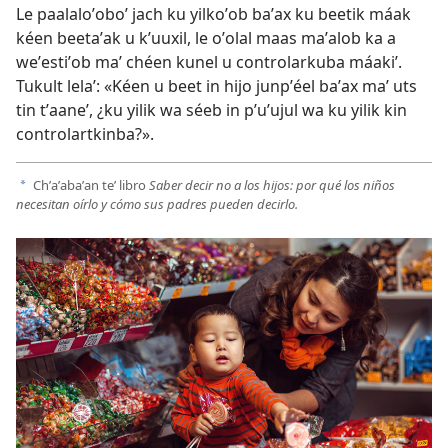
Le paalaloʼoboʼ jach ku yilkoʼob baʼax ku beetik máak
kéen beetaʼak u kʼuuxil, le oʼolal maas maʼalob ka a
weʼestiʼob maʼ chéen kunel u controlarkuba máakiʼ.
Tukult lelaʼ: «Kéen u beet in hijo junpʼéel baʼax maʼ uts
tin tʼaaneʼ, ¿ku yilik wa séeb in pʼuʼujul wa ku yilik kin
controlartkinba?».
Chʼaʼabaʼan teʼ libro
Saber decir no a los hijos: por qué los niños
a
necesitan oírlo y cómo sus padres pueden decirlo.