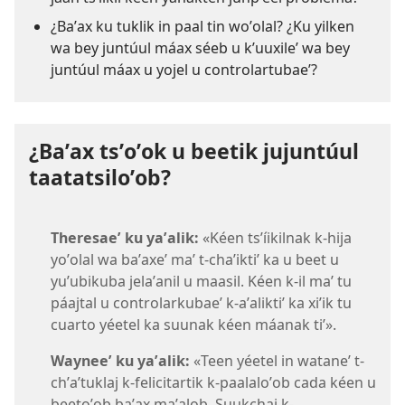
¿Baʼax ku tuklik in paal tin woʼolal? ¿Ku yilken
wa bey juntúul máax séeb u kʼuuxileʼ wa bey
juntúul máax u yojel u controlartubaeʼ?
¿Baʼax tsʼoʼok u beetik jujuntúul
taatatsiloʼob?
Theresaeʼ ku yaʼalik:
«Kéen tsʼíikilnak k-hija
yoʼolal wa baʼaxeʼ maʼ t-chaʼiktiʼ ka u beet u
yuʼubikuba jelaʼanil u maasil. Kéen k-il maʼ tu
páajtal u controlarkubaeʼ k-aʼaliktiʼ ka xiʼik tu
cuarto yéetel ka suunak kéen máanak tiʼ».
Wayneeʼ ku yaʼalik:
«Teen yéetel in wataneʼ t-
chʼaʼtuklaj k-felicitartik k-paalaloʼob cada kéen u
beetoʼob baʼax maʼalob. Suukchaj k-