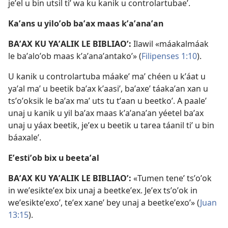
jeʼel u bin utsil tiʼ wa ku kanik u controlartubaeʼ.
Kaʼans u yiloʼob baʼax maas kʼaʼanaʼan
BAʼAX KU YAʼALIK LE BIBLIAOʼ:
Ilawil «máakalmáak
le baʼaloʼob maas kʼaʼanaʼantakoʼ» (
Filipenses 1:10
).
U kanik u controlartuba máakeʼ maʼ chéen u kʼáat u
yaʼal maʼ u beetik baʼax kʼaasiʼ, baʼaxeʼ táakaʼan xan u
tsʼoʼoksik le baʼax maʼ uts tu tʼaan u beetkoʼ. A paaleʼ
unaj u kanik u yil baʼax maas kʼaʼanaʼan yéetel baʼax
unaj u yáax beetik, jeʼex u beetik u tarea táanil tiʼ u bin
báaxaleʼ.
Eʼestiʼob bix u beetaʼal
BAʼAX KU YAʼALIK LE BIBLIAOʼ:
«Tumen teneʼ tsʼoʼok
in weʼesikteʼex bix unaj a beetkeʼex. Jeʼex tsʼoʼok in
weʼesikteʼexoʼ, teʼex xaneʼ bey unaj a beetkeʼexoʼ» (
Juan
13:15
).