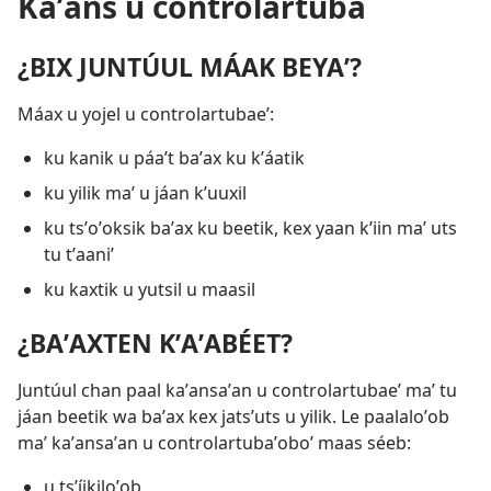
Kaʼans u controlartuba
¿BIX JUNTÚUL MÁAK BEYAʼ?
Máax u yojel u controlartubaeʼ:
ku kanik u páaʼt baʼax ku kʼáatik
ku yilik maʼ u jáan kʼuuxil
ku tsʼoʼoksik baʼax ku beetik, kex yaan kʼiin maʼ uts
tu tʼaaniʼ
ku kaxtik u yutsil u maasil
¿BAʼAXTEN KʼAʼABÉET?
Juntúul chan paal kaʼansaʼan u controlartubaeʼ maʼ tu
jáan beetik wa baʼax kex jatsʼuts u yilik. Le paalaloʼob
maʼ kaʼansaʼan u controlartubaʼoboʼ maas séeb:
u tsʼíikiloʼob