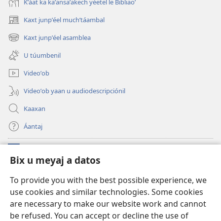
Kʼáat ka kaʼansaʼakech yéetel le Bibliaoʼ
Kaxt junpʼéel muchʼtáambal
(opens
new
Kaxt junpʼéel asamblea
(opens
window)
new
U túumbenil
window)
Videoʼob
Videoʼob yaan u audiodescripciónil
Kaaxan
Áantaj
Donaciónoʼob
(opens
Bix u meyaj a datos
new
window)
Biblioteca ich Internet tiʼ le Watchtoweroʼ™
To provide you with the best possible experience, we
(opens
use cookies and similar technologies. Some cookies
new
®
JW Hub
window)
are necessary to make our website work and cannot
(opens
new
be refused. You can accept or decline the use of
®