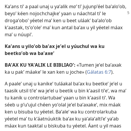
Kaʼans tiʼ a paal unaj u yaʼalik
maʼ
tiʼ jujunpʼéel baʼaloʼob,
beyoʼ kéen nojochchajkeʼ yaan u náachtal tiʼ le
drogaʼoboʼ yéetel maʼ ken u beet uláakʼ baʼaloʼob
kʼaastak, tsʼoʼoleʼ maʼ kun antal baʼax u yil yéetel máax
maʼ u núupiʼ.
Kaʼans u yiloʼob baʼax jeʼel u yúuchul wa ku
beetkoʼob wa baʼaxeʼ
BAʼAX KU YAʼALIK LE BIBLIAOʼ:
«Tumen jeʼel baʼaxak
ka u pakʼ máakeʼ le xan ken u joche» (
Gálatas 6:7
).
A paaleʼ unaj u kanikeʼ tuláakal baʼax ku beetkeʼ jeʼel u
taasik utsil tiʼeʼ wa jeʼel u beetik u bin kʼaasil tiʼeʼ, wa maʼ
tu kanik u controlartubaeʼ yaan u bin kʼaasil tiʼ. Wa
séeb u pʼuʼujul chéen yoʼolal jeʼel baʼaxakeʼ, mix máak
ken u bisuba tu yéetel. Baʼaleʼ wa ku controlarkuba
yéetel maʼ tu kʼáatnúuktik baʼax ku yaʼalaʼaltiʼeʼ yaʼab
máax kun taaktal u biskuba tu yéetel. Áant u yil maas