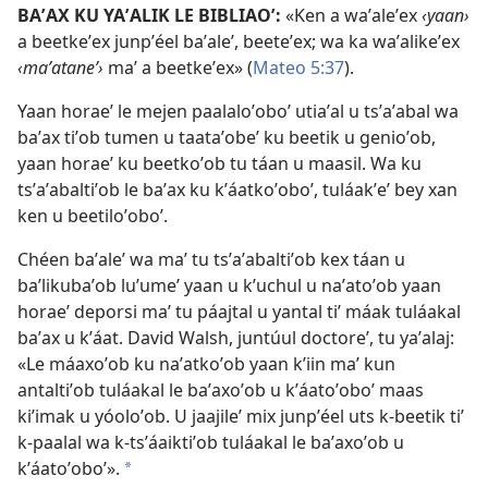
BAʼAX KU YAʼALIK LE BIBLIAOʼ:
«Ken a waʼaleʼex
‹yaan›
a beetkeʼex junpʼéel baʼaleʼ, beeteʼex; wa ka waʼalikeʼex
‹maʼataneʼ›
maʼ a beetkeʼex» (
Mateo 5:37
).
Yaan horaeʼ le mejen paalaloʼoboʼ utiaʼal u tsʼaʼabal wa
baʼax tiʼob tumen u taataʼobeʼ ku beetik u genioʼob,
yaan horaeʼ ku beetkoʼob tu táan u maasil. Wa ku
tsʼaʼabaltiʼob le baʼax ku kʼáatkoʼoboʼ, tuláakʼeʼ bey xan
ken u beetiloʼoboʼ.
Chéen baʼaleʼ wa maʼ tu tsʼaʼabaltiʼob kex táan u
baʼlikubaʼob luʼumeʼ yaan u kʼuchul u naʼatoʼob yaan
horaeʼ deporsi maʼ tu páajtal u yantal tiʼ máak tuláakal
baʼax u kʼáat. David Walsh, juntúul doctoreʼ, tu yaʼalaj:
«Le máaxoʼob ku naʼatkoʼob yaan kʼiin maʼ kun
antaltiʼob tuláakal le baʼaxoʼob u kʼáatoʼoboʼ maas
kiʼimak u yóoloʼob. U jaajileʼ mix junpʼéel uts k-beetik tiʼ
k-paalal wa k-tsʼáaiktiʼob tuláakal le baʼaxoʼob u
kʼáatoʼoboʼ».
a