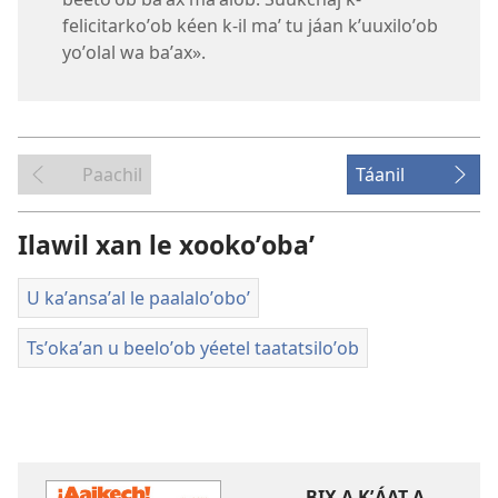
felicitarkoʼob kéen k-il maʼ tu jáan kʼuuxiloʼob
yoʼolal wa baʼax».
Paachil
Táanil
Ilawil xan le xookoʼobaʼ
U kaʼansaʼal le paalaloʼoboʼ
Tsʼokaʼan u beeloʼob yéetel taatatsiloʼob
BIX A KʼÁAT A