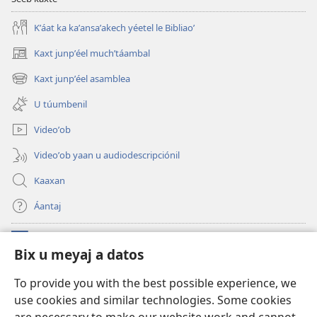
Mayo–
Kʼáat ka kaʼansaʼakech yéetel le Bibliaoʼ
Junio
2024
Kaxt junpʼéel muchʼtáambal
(opens
new
Kaxt junpʼéel asamblea
(opens
window)
new
U túumbenil
window)
Videoʼob
Videoʼob yaan u audiodescripciónil
Kaaxan
Áantaj
Donaciónoʼob
(opens
Bix u meyaj a datos
new
window)
Biblioteca ich Internet tiʼ le Watchtoweroʼ™
To provide you with the best possible experience, we
(opens
use cookies and similar technologies. Some cookies
new
®
JW Hub
window)