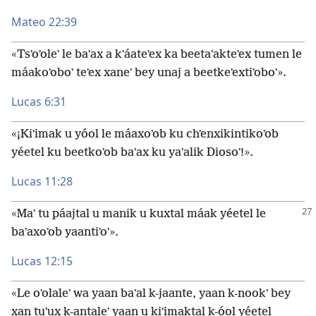
Mateo 22:39
«Tsʼoʼoleʼ le baʼax a kʼáateʼex ka beetaʼakteʼex tumen le
máakoʼoboʼ teʼex xaneʼ bey unaj a beetkeʼextiʼoboʼ».
Lucas 6:31
«¡Kiʼimak u yóol le máaxoʼob ku chʼenxikintikoʼob
yéetel ku beetkoʼob baʼax ku yaʼalik Diosoʼ!».
Lucas 11:28
«Maʼ tu páajtal u manik u kuxtal máak yéetel le
baʼaxoʼob yaantiʼoʼ».
Lucas 12:15
«Le oʼolaleʼ wa yaan baʼal k-jaante, yaan k-nookʼ bey
xan tuʼux k-antaleʼ yaan u kiʼimaktal k-óol yéetel