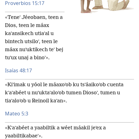
Proverbios 15:17
«Teneʼ Jéeobaen, teen a
Dios, teen le máax
kaʼansikech utiaʼal u
bintech utsiloʼ, teen le
máax nuʼuktikech teʼ bej
tuʼux unaj a binoʼ».
Isaías 48:17
«Kiʼimak u yóol le máaxoʼob ku tsʼáaikoʼob cuenta
kʼaʼabéet u nuʼuktaʼaloʼob tumen Diosoʼ, tumen u
tiaʼaloʼob u Reinoil kaʼan».
Mateo 5:3
«Kʼaʼabéet a yaabiltik a wéet máakil jeʼex a
yaabiltikabaeʼ».