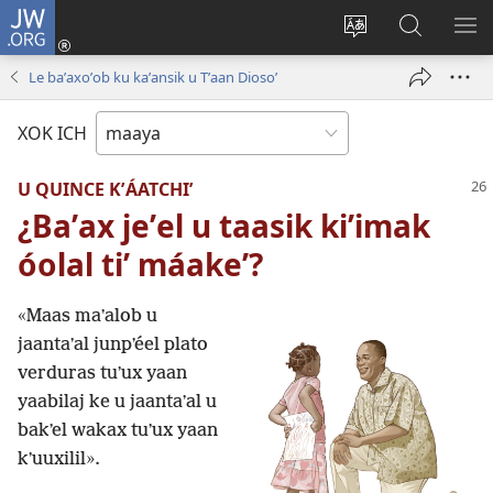
JW.ORG
Ooken
ta
Kʼex
Kaaxan
EʼE
cuenta
u
teʼ
ME
Le baʼaxoʼob ku kaʼansik u Tʼaan Diosoʼ
(opens
idiomail
jw.org
new
le sitioaʼ
XOK ICH
window)
U QUINCE KʼÁATCHIʼ
¿Baʼax jeʼel u taasik kiʼimak
óolal tiʼ máakeʼ?
«Maas maʼalob u
jaantaʼal junpʼéel plato
verduras tuʼux yaan
yaabilaj ke u jaantaʼal u
bakʼel wakax tuʼux yaan
kʼuuxilil».