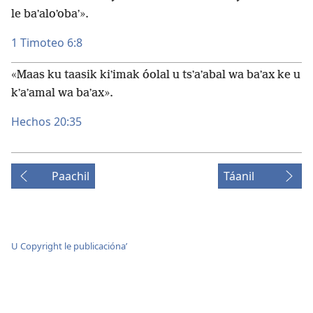
le baʼaloʼobaʼ».
1 Timoteo 6:8
«Maas ku taasik kiʼimak óolal u tsʼaʼabal wa baʼax ke u
kʼaʼamal wa baʼax».
Hechos 20:35
Paachil
Táanil
U Copyright le publicaciónaʼ