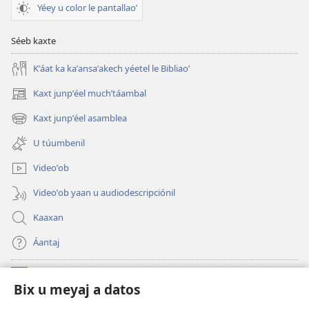
Yéey u color le pantallaoʼ
Séeb kaxte
Kʼáat ka kaʼansaʼakech yéetel le Bibliaoʼ
Kaxt junpʼéel muchʼtáambal
(opens
new
Kaxt junpʼéel asamblea
(opens
window)
new
U túumbenil
window)
Videoʼob
Videoʼob yaan u audiodescripciónil
Kaaxan
Áantaj
Donaciónoʼob
(opens
Bix u meyaj a datos
new