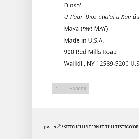
Diosoʼ.
U Tʼaan Dios utiaʼal u Kajná
Maya (
nwt
-MAY)
Made in U.S.A.
900 Red Mills Road
Wallkill, NY 12589-​5200 U.S
Paachil
®
JW.ORG
/ SITIO ICH INTERNET TIʼ U TESTIGOʼO