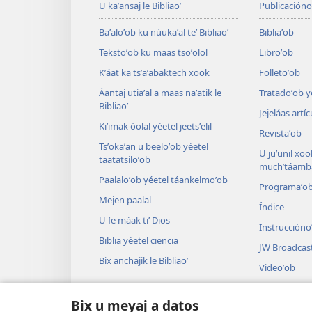
U kaʼansaj le Bibliaoʼ
Publicacióno
Baʼaloʼob ku núukaʼal teʼ Bibliaoʼ
Bibliaʼob
Tekstoʼob ku maas tsoʼolol
Libroʼob
Kʼáat ka tsʼaʼabaktech xook
Folletoʼob
Áantaj utiaʼal a maas naʼatik le
Tratadoʼob y
Bibliaoʼ
Jejeláas artí
Kiʼimak óolal yéetel jeetsʼelil
Revistaʼob
Tsʼokaʼan u beeloʼob yéetel
U juʼunil xook
taatatsiloʼob
muchʼtáamba
Paalaloʼob yéetel táankelmoʼob
Programaʼo
Mejen paalal
Índice
U fe máak tiʼ Dios
Instruccióno
Biblia yéetel ciencia
JW Broadcas
Bix anchajik le Bibliaoʼ
Videoʼob
Paax
Bix u meyaj a datos
Audiodrama