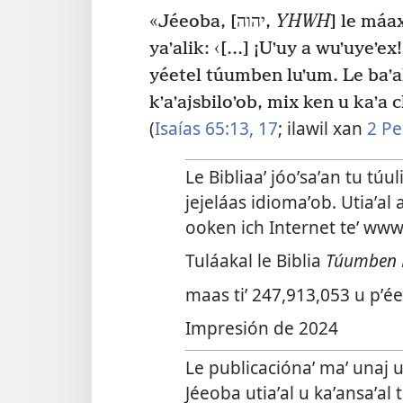
«Jéeoba, [יהוה,
YHWH
] le máa
yaʼalik: ‹[...] ¡Uʼuy a wuʼuyeʼ
yéetel túumben luʼum. Le baʼal
kʼaʼajsbiloʼob, mix ken u kaʼa
(
Isaías 65:13,
17
; ilawil xan
2 Pe
Le Bibliaaʼ jóoʼsaʼan tu túu
jejeláas idiomaʼob. Utiaʼal a
ooken ich Internet teʼ www
Tuláakal le Biblia
Túumben 
maas tiʼ 247,913,053 u pʼée
Impresión de 2024
Le publicaciónaʼ maʼ unaj u
Jéeoba utiaʼal u kaʼansaʼal t