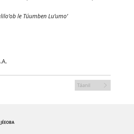
aliloʼob le Túumben Luʼumoʼ
.A.
Táanil
B JÉEOBA