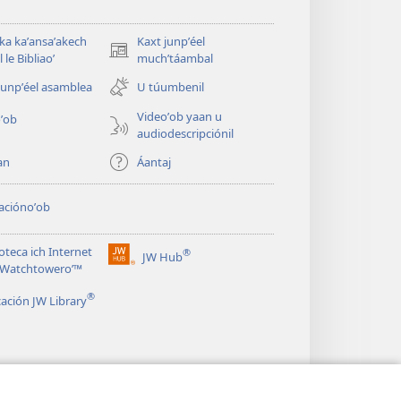
 ka kaʼansaʼakech
Kaxt junpʼéel
(opens
 le Bibliaoʼ
muchʼtáambal
new
junpʼéel asamblea
U túumbenil
window)
Videoʼob yaan u
ʼob
audiodescripciónil
an
Áantaj
aciónoʼob
ioteca ich Internet
®
JW Hub
(opens
le Watchtoweroʼ™
new
®
window)
cación JW Library