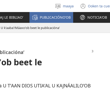
maaya
Ooken ta cue
Yéey
(opens
u
new
AJ LE BIBLIAOʼ
PUBLICACIÓNOʼOB
NOTICIAʼOB
idiomail
window
U kʼaabaʼ/Máaxoʼob beet le publicaciónaʼ
blicaciónaʼ
ob beet le
iblia U TʼAAN DIOS UTIAʼAL U KAJNÁALILOʼOB