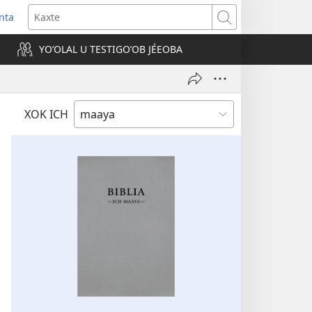
nta
Kaxte
YOʼOLAL U TESTIGOʼOB JÉEOBA
)
XOK ICH