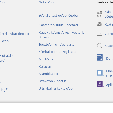
ʼob
Noticiaʼob
Séeb kaxte
Kʼáat
Yoʼolal u testigoʼob Jéeoba
yéetel
Kaxt 
Kʼáatchiʼob suuk u beetaʼal
(opens
new
Kʼáat ka kaʼansaʼakech yéetel le
Video
éetel invitaciónoʼob
window)
Bibliaoʼ
culoʼob
Túuxtoʼon junpʼéel carta
Kaax
Xíimbaltoʼon tu Najil Betel
 utiaʼal le
Don
Muchʼaba
loʼ
(opens
new
Kʼaʼajsajil
b
window)
Bibl
Asambleaʼob
(opens
tiʼ 
new
Baʼaxoʼob k-beetik
ʼob
Apli
window)
U tsikbalil u kuxtaloʼob
®
ting
ʼob