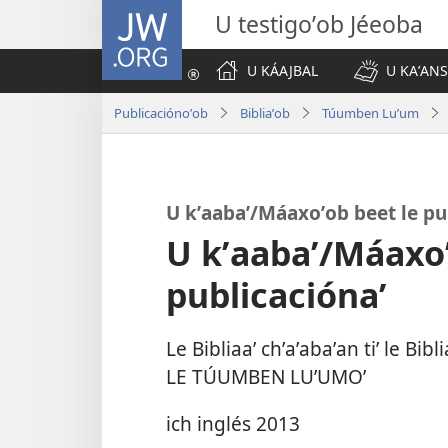
JW.ORG
U testigoʼob Jéeoba
U KÁAJBAL
U KAʼANS
Publicaciónoʼob
Bibliaʼob
Túumben Luʼum
U kʼaabaʼ/Máaxoʼob beet le pu
U kʼaabaʼ/Máaxoʼ
publicaciónaʼ
Le Bibliaaʼ chʼaʼabaʼan tiʼ le B
LE TÚUMBEN LUʼUMOʼ
ich inglés 2013