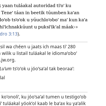
x yaan tuláakal autoridad tiʼoʼ ku
ex! Teneʼ táan in beetik túumben kaʼan
oʼob tsʼoʼok u yúuchloʼoboʼ maʼ kun kaʼa
 chiʼichnakkúunt u puksiʼikʼal máak›»
dro 3:13
).
lisil wa chéen u jaats ich maas tiʼ 280
 wilik u listail tuláakal le idiomaʼoboʼ
.jw.org.
Luʼum
tsʼoʼok u jóoʼsaʼal tak beoraaʼ:
lal
 koʼonoliʼ, ku jóoʼsaʼal tumen u testigoʼob
iʼ tuláakal yóokʼol kaab le baʼax ku yaʼalik