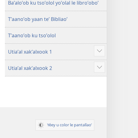
Baʼaloʼob ku tsoʼolol yoʼolal le libroʼoboʼ
Tʼaanoʼob yaan teʼ Bibliaoʼ
Tʼaanoʼob ku tsoʼolol
Utiaʼal xakʼalxook 1
Show
more
Utiaʼal xakʼalxook 2
Show
more
Yéey u color le pantallaoʼ