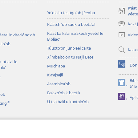
Kʼáat
Yoʼolal u testigoʼob Jéeoba
yéetel
Kaxt 
Kʼáatchiʼob suuk u beetaʼal
(opens
new
Kʼáat ka kaʼansaʼakech yéetel le
Video
éetel invitaciónoʼob
window)
Bibliaoʼ
culoʼob
Túuxtoʼon junpʼéel carta
Kaax
Xíimbaltoʼon tu Najil Betel
 utiaʼal le
Don
Muchʼaba
loʼ
(opens
new
Kʼaʼajsajil
b
window)
Bibl
Asambleaʼob
(opens
tiʼ 
new
Baʼaxoʼob k-beetik
ʼob
Apli
window)
U tsikbalil u kuxtaloʼob
®
ting
ʼob