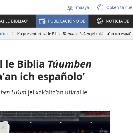
maaya
Ooken ta cue
Yéey
(opens
u
new
AJ LE BIBLIAOʼ
PUBLICACIÓNOʼOB
NOTICIAʼOB
idiomail
window
loʼob
Ku presentartaʼal le Biblia
Túumben Luʼum
jel xakʼaltaʼan ich españo
 le Biblia
Túumben
aʼan ich españoloʼ
ben Luʼum
jel xakʼaltaʼan utiaʼal le