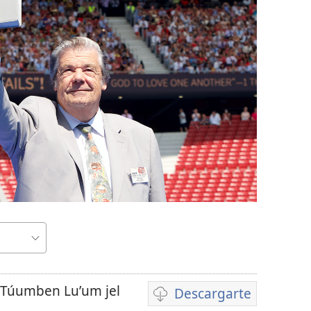
ia Túumben Luʼum jel
Descargarte
Bix