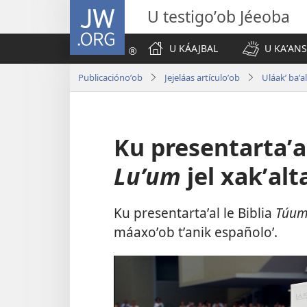
JW.ORG
U testigoʼob Jéeoba
U KÁAJBAL
U KAʼANS
Publicaciónoʼob
Jejeláas artículoʼob
Uláakʼ baʼa
Ku presentartaʼal
Luʼum
jel xakʼalt
Ku presentartaʼal le Biblia
Túum
máaxoʼob tʼanik españoloʼ.