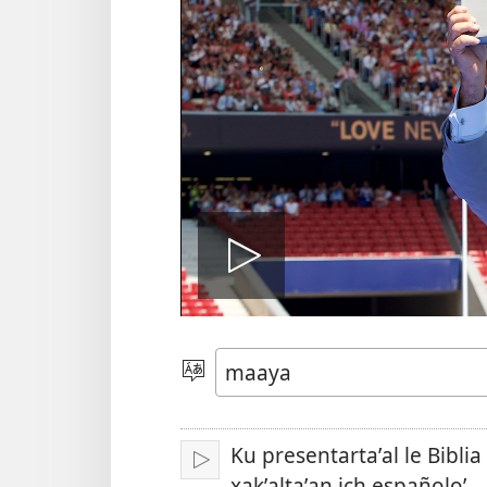
Tsʼáa
le
Yéey
u
idiomail
videooʼ
Ku presentartaʼal le Bibl
Paxe
xakʼaltaʼan ich españoloʼ