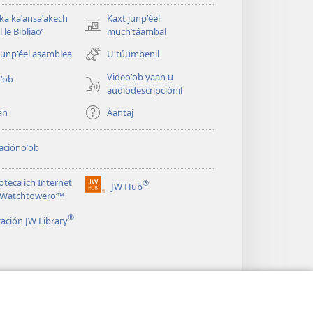
 ka kaʼansaʼakech
Kaxt junpʼéel
(opens
 le Bibliaoʼ
muchʼtáambal
new
junpʼéel asamblea
U túumbenil
window)
Videoʼob yaan u
ʼob
audiodescripciónil
an
Áantaj
aciónoʼob
ioteca ich Internet
®
JW Hub
(opens
le Watchtoweroʼ™
new
®
window)
cación JW Library