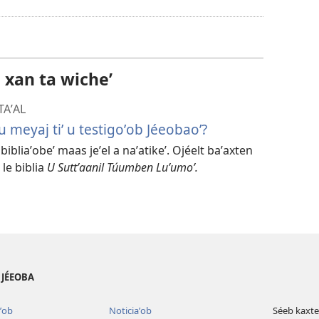
a
kʼáat
a
descargart
l xan ta wicheʼ
le
TAʼAL
videooʼ
u meyaj tiʼ u testigoʼob Jéeobaoʼ?
ibliaʼobeʼ maas jeʼel a naʼatikeʼ. Ojéelt baʼaxten
le biblia
U Suttʼaanil Túumben Luʼumoʼ.
B JÉEOBA
ʼob
Noticiaʼob
Séeb kaxte