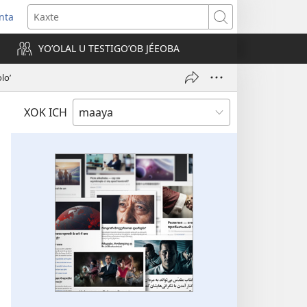
nta
Kaxte
YOʼOLAL U TESTIGOʼOB JÉEOBA
)
loʼ
XOK ICH