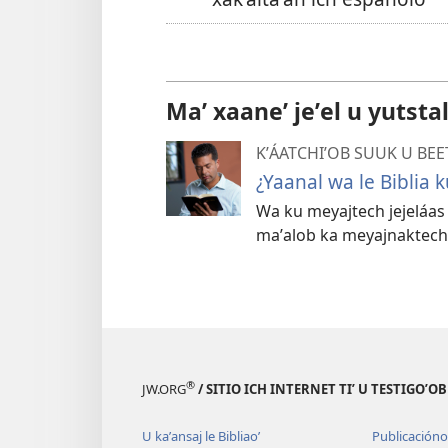
Maʼ xaaneʼ jeʼel u yutsta
KʼÁATCHIʼOB SUUK U BEE
¿Yaanal wa le Biblia k
Wa ku meyajtech jejeláas b
maʼalob ka meyajnaktech 
®
JW.ORG
/ SITIO ICH INTERNET TIʼ U TESTIGOʼO
U kaʼansaj le Bibliaoʼ
Publicacióno