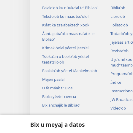
Baʼaloʼob ku núukaʼal teʼ Bibliaoʼ
Bibliaʼob
Tekstoʼob ku maas tsoʼolol
Libroʼob
Kʼáat ka tsʼaʼabaktech xook
Folletoʼob
Áantaj utiaʼal a maas naʼatik le
Tratadoʼob y
Bibliaoʼ
Jejeláas artí
Kiʼimak óolal yéetel jeetsʼelil
Revistaʼob
Tsʼokaʼan u beeloʼob yéetel
U juʼunil xook
taatatsiloʼob
muchʼtáamba
Paalaloʼob yéetel táankelmoʼob
Programaʼo
Mejen paalal
Índice
U fe máak tiʼ Dios
Instruccióno
Biblia yéetel ciencia
JW Broadcas
Bix anchajik le Bibliaoʼ
Videoʼob
Paax
Bix u meyaj a datos
Audiodrama