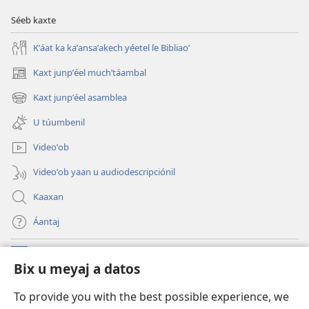
testigoʼob
testigoʼob
Séeb kaxte
Jéeoba
Jéeoba
Kʼáat ka kaʼansaʼakech yéetel le Bibliaoʼ
Kaxt junpʼéel muchʼtáambal
(opens
new
Kaxt junpʼéel asamblea
(opens
window)
new
U túumbenil
window)
Videoʼob
Videoʼob yaan u audiodescripciónil
Kaaxan
Áantaj
Donaciónoʼob
(opens
Bix u meyaj a datos
new
window)
Biblioteca ich Internet tiʼ le Watchtoweroʼ™
To provide you with the best possible experience, we
(opens