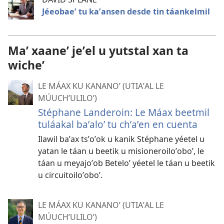
Jéeobaeʼ tu kaʼansen desde tin táankelmil
Maʼ xaaneʼ jeʼel u yutstal xan ta
wicheʼ
LE MÁAX KU KANANOʼ (UTIAʼAL LE
MÚUCHʼULILOʼ)
Stéphane Landeroin: Le Máax beetmil
tuláakal baʼaloʼ tu chʼaʼen en cuenta
Ilawil baʼax tsʼoʼok u kanik Stéphane yéetel u
yatan le táan u beetik u misioneroiloʼoboʼ, le
táan u meyajoʼob Beteloʼ yéetel le táan u beetik
u circuitoiloʼoboʼ.
LE MÁAX KU KANANOʼ (UTIAʼAL LE
MÚUCHʼULILOʼ)