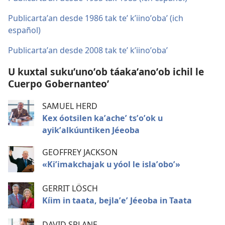
Publicartaʼan desde 1986 tak teʼ kʼiinoʼobaʼ (ich
español)
Publicartaʼan desde 2008 tak teʼ kʼiinoʼobaʼ
U kuxtal sukuʼunoʼob táakaʼanoʼob ichil le
Cuerpo Gobernanteoʼ
SAMUEL HERD
Kex óotsilen kaʼacheʼ tsʼoʼok u
ayikʼalkúuntiken Jéeoba
GEOFFREY JACKSON
«Kiʼimakchajak u yóol le islaʼoboʼ»
GERRIT LÖSCH
Kíim in taata, bejlaʼeʼ Jéeoba in Taata
DAVID SPLANE