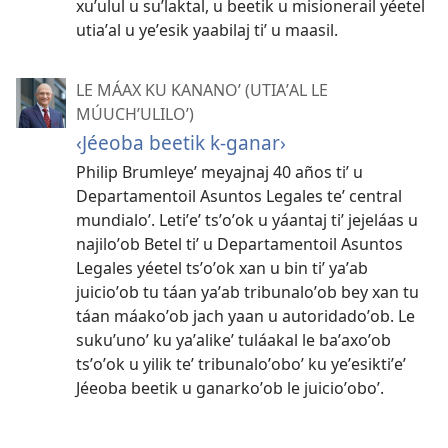
xuʼulul u suʼlaktal, u beetik u misionerail yéetel
utiaʼal u yeʼesik yaabilaj tiʼ u maasil.
LE MÁAX KU KANANOʼ (UTIAʼAL LE
MÚUCHʼULILOʼ)
‹Jéeoba beetik k-ganar›
Philip Brumleyeʼ meyajnaj 40 años tiʼ u
Departamentoil Asuntos Legales teʼ central
mundialoʼ. Letiʼeʼ tsʼoʼok u yáantaj tiʼ jejeláas u
najiloʼob Betel tiʼ u Departamentoil Asuntos
Legales yéetel tsʼoʼok xan u bin tiʼ yaʼab
juicioʼob tu táan yaʼab tribunaloʼob bey xan tu
táan máakoʼob jach yaan u autoridadoʼob. Le
sukuʼunoʼ ku yaʼalikeʼ tuláakal le baʼaxoʼob
tsʼoʼok u yilik teʼ tribunaloʼoboʼ ku yeʼesiktiʼeʼ
Jéeoba beetik u ganarkoʼob le juicioʼoboʼ.