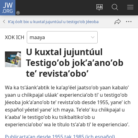
JW.ORG
Ooken
ta
Kʼex
Kaaxan
EʼE
cuenta
u
teʼ
ME
Kʼaj óolt bix u kuxtal jujuntúul u testigoʼob Jéeoba
(opens
idiomail
jw.org
new
le sitioaʼ
XOK ICH
window)
U kuxtal jujuntúul
Testigoʼob jokʼaʼanoʼob
teʼ revistaʼoboʼ
Wa ka tsʼáankʼabtik le kaʼapʼéel jaatsoʼob yaan kabaloʼ
yaan u chíikpajal uláakʼ experienciaʼob tiʼ u testigoʼob
Jéeoba jokʼaʼanoʼob teʼ revistaʼob desde 1955, yaneʼ ich
español yéetel yaneʼ ich maya. Teʼeloʼ ku chíikpajal u
kʼaabaʼ le testigoʼob ku tsikbaltikoʼob u
experienciaʼoboʼ wa le título tsʼaʼab tiʼ le experienciaoʼ.
Publicartaʼan desde 1955 tak 1985 (ich español)