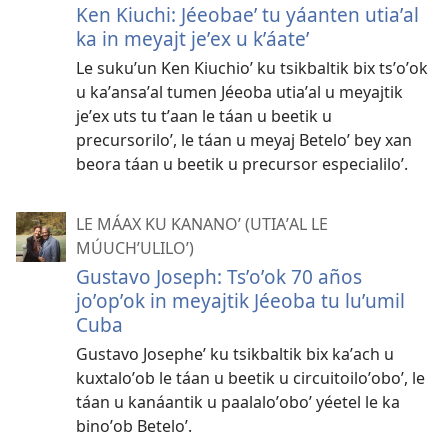
Ken Kiuchi: Jéeobaeʼ tu yáanten utiaʼal
ka in meyajt jeʼex u kʼáateʼ
Le sukuʼun Ken Kiuchioʼ ku tsikbaltik bix tsʼoʼok
u kaʼansaʼal tumen Jéeoba utiaʼal u meyajtik
jeʼex uts tu tʼaan le táan u beetik u
precursoriloʼ, le táan u meyaj Beteloʼ bey xan
beora táan u beetik u precursor especialiloʼ.
LE MÁAX KU KANANOʼ (UTIAʼAL LE
MÚUCHʼULILOʼ)
Gustavo Joseph: Tsʼoʼok 70 años
joʼopʼok in meyajtik Jéeoba tu luʼumil
Cuba
Gustavo Josepheʼ ku tsikbaltik bix kaʼach u
kuxtaloʼob le táan u beetik u circuitoiloʼoboʼ, le
táan u kanáantik u paalaloʼoboʼ yéetel le ka
binoʼob Beteloʼ.