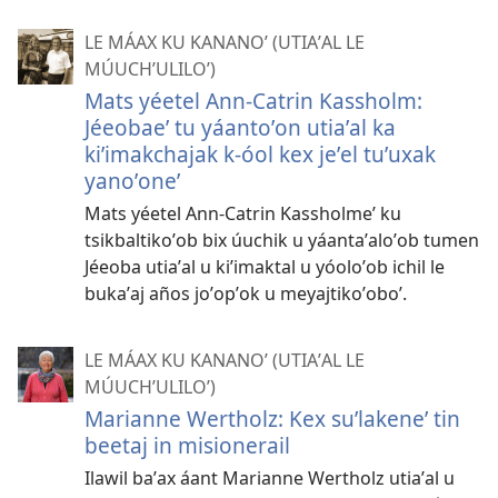
LE MÁAX KU KANANOʼ (UTIAʼAL LE
MÚUCHʼULILOʼ)
Mats yéetel Ann-Catrin Kassholm:
Jéeobaeʼ tu yáantoʼon utiaʼal ka
kiʼimakchajak k-óol kex jeʼel tuʼuxak
yanoʼoneʼ
Mats yéetel Ann-Catrin Kassholmeʼ ku
tsikbaltikoʼob bix úuchik u yáantaʼaloʼob tumen
Jéeoba utiaʼal u kiʼimaktal u yóoloʼob ichil le
bukaʼaj años joʼopʼok u meyajtikoʼoboʼ.
LE MÁAX KU KANANOʼ (UTIAʼAL LE
MÚUCHʼULILOʼ)
Marianne Wertholz: Kex suʼlakeneʼ tin
beetaj in misionerail
Ilawil baʼax áant Marianne Wertholz utiaʼal u