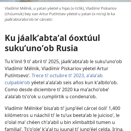
Vladímir Mélnik, u yatan yéetel u hijas (x-tsʼíik), Vladímir Piskariov
(chúumuk) bey xan Artur Putíntsev yéetel u yatan (x-noʼoj) le ka
jáalkʼabtaʼaboʼob teʼ cárceloʼ.
Ku jáalkʼabtaʼal óoxtúul
sukuʼunoʼob Rusia
Tu kʼiinil 9 tiʼ abril tiʼ 2025, jáalkʼabtaʼab le sukuʼunoʼob
Vladímir Mélnik, Vladímir Piskariov yéetel Artur
Putíntsevoʼ.
Trece tiʼ octubre tiʼ 2023, aʼalaʼab
culpableʼob
yéetel aʼalaʼab seis años kun kʼalbiloʼob.
Como desde diciembre tiʼ 2020 ka maʼachoʼobeʼ
aʼalaʼab tsʼoʼok u cumplirtik u condenaʼob.
Vladímir Mélnikeʼ bisaʼab tiʼ junpʼéel cárcel óoliʼ 1,400
kilómetros u náachil tiʼ le tuʼux beetaʼab le juiciooʼ, le
oʼolal maʼ chéen chʼaʼabil u bin xíimbaltbil tumen u
familiaiʼ. Tsʼoʼoleʼ kʼaʼal tu juunal tiʼ junpʼéel celda. Irina,