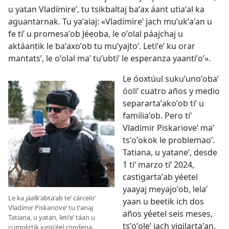
u yatan Vladímireʼ, tu tsikbaltaj baʼax áant utiaʼal ka
aguantarnak. Tu yaʼalaj: «Vladímireʼ jach muʼukʼaʼan u
fe tiʼ u promesaʼob Jéeoba, le oʼolal páajchaj u
aktáantik le baʼaxoʼob tu muʼyajtoʼ. Letiʼeʼ ku orar
mantatsʼ, le oʼolal maʼ tuʼubtiʼ le esperanza yaantiʼoʼ».
Le óoxtúul sukuʼunoʼobaʼ
óoliʼ cuatro años y medio
separartaʼakoʼob tiʼ u
familiaʼob. Pero tiʼ
Vladímir Piskarioveʼ maʼ
tsʼoʼokok le problemaoʼ.
Tatiana
, u yataneʼ, desde
1 tiʼ marzo tiʼ 2024,
castigartaʼab yéetel
yaayaj meyajoʼob, lelaʼ
Le ka jáalkʼabtaʼab teʼ cárceloʼ
yaan u beetik ich dos
Vladímir Piskarioveʼ tu tʼanaj
años yéetel seis meses,
Tatiana, u yatan, letiʼeʼ táan u
tsʼoʼoleʼ jach vigilartaʼan.
cumplirtik junpʼéel condena.