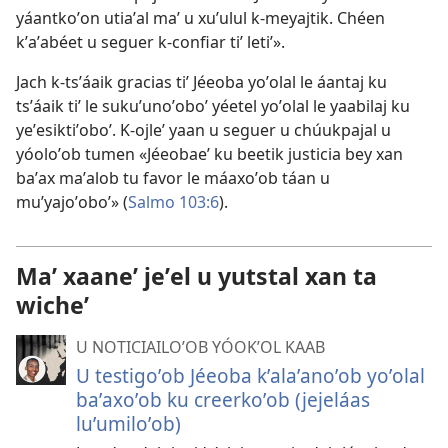
yáantkoʼon utiaʼal maʼ u xuʼulul k-meyajtik. Chéen
kʼaʼabéet u seguer k-confiar tiʼ letiʼ».
Jach k-tsʼáaik gracias tiʼ Jéeoba yoʼolal le áantaj ku
tsʼáaik tiʼ le sukuʼunoʼoboʼ yéetel yoʼolal le yaabilaj ku
yeʼesiktiʼoboʼ. K-ojleʼ yaan u seguer u chúukpajal u
yóoloʼob tumen «Jéeobaeʼ ku beetik justicia bey xan
baʼax maʼalob tu favor le máaxoʼob táan u
muʼyajoʼoboʼ» (
Salmo 103:6
).
Maʼ xaaneʼ jeʼel u yutstal xan ta
wicheʼ
U NOTICIAILOʼOB YÓOKʼOL KAAB
U testigoʼob Jéeoba kʼalaʼanoʼob yoʼolal
baʼaxoʼob ku creerkoʼob (jejeláas
luʼumiloʼob)