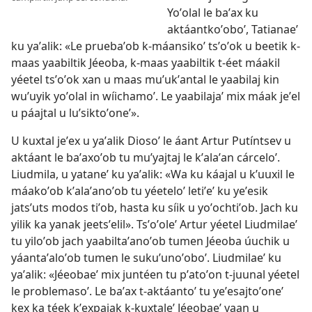
Yoʼolal le baʼax ku
aktáantkoʼoboʼ, Tatianaeʼ
ku yaʼalik: «Le pruebaʼob k-máansikoʼ tsʼoʼok u beetik k-
maas yaabiltik Jéeoba, k-maas yaabiltik t-éet máakil
yéetel tsʼoʼok xan u maas muʼukʼantal le yaabilaj kin
wuʼuyik yoʼolal in wíichamoʼ. Le yaabilajaʼ mix máak jeʼel
u páajtal u luʼsiktoʼoneʼ».
U kuxtal jeʼex u yaʼalik Diosoʼ le áant Artur Putíntsev u
aktáant le baʼaxoʼob tu muʼyajtaj le kʼalaʼan cárceloʼ.
Liudmila, u yataneʼ ku yaʼalik: «Wa ku káajal u kʼuuxil le
máakoʼob kʼalaʼanoʼob tu yéeteloʼ letiʼeʼ ku yeʼesik
jatsʼuts modos tiʼob, hasta ku síik u yoʼochtiʼob. Jach ku
yilik ka yanak jeetsʼelil». Tsʼoʼoleʼ Artur yéetel Liudmilaeʼ
tu yiloʼob jach yaabiltaʼanoʼob tumen Jéeoba úuchik u
yáantaʼaloʼob tumen le sukuʼunoʼoboʼ. Liudmilaeʼ ku
yaʼalik: «Jéeobaeʼ mix juntéen tu pʼatoʼon t-juunal yéetel
le problemasoʼ. Le baʼax t-aktáantoʼ tu yeʼesajtoʼoneʼ
kex ka téek kʼexpajak k-kuxtaleʼ Jéeobaeʼ yaan u