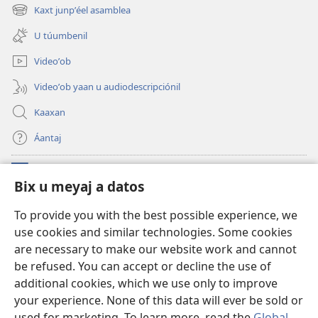
new
Kaxt junpʼéel asamblea
(opens
window)
new
U túumbenil
window)
Videoʼob
Videoʼob yaan u audiodescripciónil
Kaaxan
Áantaj
Donaciónoʼob
(opens
Bix u meyaj a datos
new
window)
Biblioteca ich Internet tiʼ le Watchtoweroʼ™
To provide you with the best possible experience, we
(opens
use cookies and similar technologies. Some cookies
new
®
JW Hub
window)
are necessary to make our website work and cannot
(opens
new
be refused. You can accept or decline the use of
®
Aplicación JW Library
window)
additional cookies, which we use only to improve
your experience. None of this data will ever be sold or
used for marketing. To learn more, read the
Global