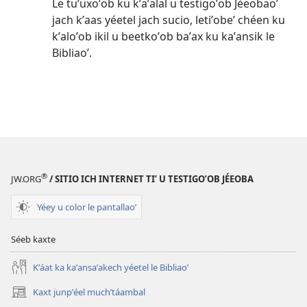
Le tuʼuxoʼob ku kʼaʼalal u testigoʼob Jéeobaoʼ
jach kʼaas yéetel jach sucio, letiʼobeʼ chéen ku
kʼaloʼob ikil u beetkoʼob baʼax ku kaʼansik le
Bibliaoʼ.
®
JW.ORG
/ SITIO ICH INTERNET TIʼ U TESTIGOʼOB JÉEOBA
Yéey u color le pantallaoʼ
Séeb kaxte
Kʼáat ka kaʼansaʼakech yéetel le Bibliaoʼ
Kaxt junpʼéel muchʼtáambal
(opens