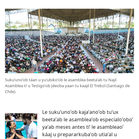
Sukuʼunoʼob táan u yuʼubikoʼob le asamblea beetaʼab tu Najil
Asamblea tiʼ u Testigoʼob Jéeoba yaan tu kaajil El Trebol (Santiago de
Chile).
Le sukuʼunoʼob kajaʼanoʼob tuʼux
beetaʼab le asambleaʼob especialoʼoboʼ
yaʼab meses antes tiʼ le asambleaoʼ
káaj u prepararkubaʼob utiaʼal u