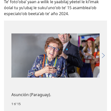
Teʼ fotoʼobaʼ yaan a wilik le yaabilaj yéetel le kiʼimak
óolal tu yuʼubaj le sukuʼunoʼob teʼ 15 asambleaʼob
especialoʼob beetaʼab teʼ año 2024.
Asunción (Paraguay).
1 tiʼ 15