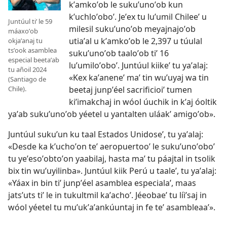
kʼamkoʼob le sukuʼunoʼob kun
kʼuchloʼoboʼ. Jeʼex tu luʼumil Chileeʼ u
Juntúul tiʼ le 59
milesil sukuʼunoʼob meyajnajoʼob
máaxoʼob
utiaʼal u kʼamkoʼob le 2,397 u túulal
okjaʼanaj tu
tsʼook asamblea
sukuʼunoʼob taaloʼob tiʼ 16
especial beetaʼab
luʼumiloʼoboʼ. Juntúul kiikeʼ tu yaʼalaj:
tu añoil 2024
«Kex kaʼaneneʼ maʼ tin wuʼuyaj wa tin
(Santiago de
Chile).
beetaj junpʼéel sacrificioiʼ tumen
kiʼimakchaj in wóol úuchik in kʼaj óoltik
yaʼab sukuʼunoʼob yéetel u yantalten uláakʼ amigoʼob».
Juntúul sukuʼun ku taal Estados Unidoseʼ, tu yaʼalaj:
«Desde ka kʼuchoʼon teʼ aeropuertooʼ le sukuʼunoʼoboʼ
tu yeʼesoʼobtoʼon yaabilaj, hasta maʼ tu páajtal in tsolik
bix tin wuʼuyilinba». Juntúul kiik Perú u taaleʼ, tu yaʼalaj:
«Yáax in bin tiʼ junpʼéel asamblea especialaʼ, maas
jatsʼuts tiʼ le in tukultmil kaʼachoʼ. Jéeobaeʼ tu líiʼsaj in
wóol yéetel tu muʼukʼaʼankúuntaj in fe teʼ asambleaaʼ».