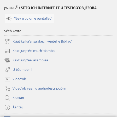
®
JW.ORG
/ SITIO ICH INTERNET TIʼ U TESTIGOʼOB JÉEOBA
Yéey u color le pantallaoʼ
Séeb kaxte
Kʼáat ka kaʼansaʼakech yéetel le Bibliaoʼ
Kaxt junpʼéel muchʼtáambal
(opens
new
Kaxt junpʼéel asamblea
(opens
window)
new
U túumbenil
window)
Videoʼob
Videoʼob yaan u audiodescripciónil
Kaaxan
Áantaj