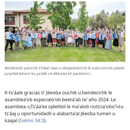
Betelitaʼob yanoʼob Chileeʼ táan u despedirkoʼob le sukuʼunoʼob yéetel
junpʼéel letrero ku yaʼalik «K-ilikbaʼex teʼ paraísooʼ».
K-tsʼáaik gracias tiʼ Jéeoba úuchik u bendecirtik le
asambleaʼob especialoʼob beetaʼab teʼ año 2024. Le
asamblea «¡Tsʼáaʼex ojéeltbil le maʼalob noticiaʼoboʼ!»tu
tsʼáaj u oportunidadil u alabartaʼal Jéeoba tumen u
kaajal (
Salmo 34:3
).