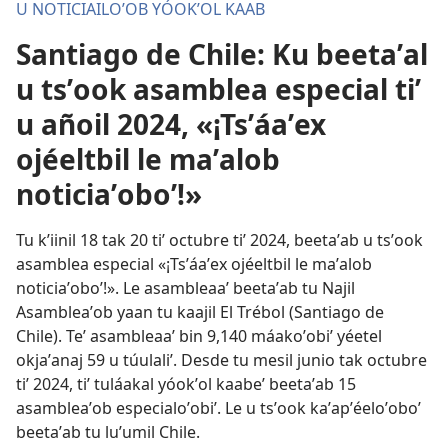
U NOTICIAILOʼOB YÓOKʼOL KAAB
Santiago de Chile: Ku beetaʼal
u tsʼook asamblea especial tiʼ
u añoil 2024, «¡Tsʼáaʼex
ojéeltbil le maʼalob
noticiaʼoboʼ!»
Tu kʼiinil 18 tak 20 tiʼ octubre tiʼ 2024, beetaʼab u tsʼook
asamblea especial «¡Tsʼáaʼex ojéeltbil le maʼalob
noticiaʼoboʼ!». Le asambleaaʼ beetaʼab tu Najil
Asambleaʼob yaan tu kaajil El Trébol (Santiago de
Chile). Teʼ asambleaaʼ bin 9,140 máakoʼobiʼ yéetel
okjaʼanaj 59 u túulaliʼ. Desde tu mesil junio tak octubre
tiʼ 2024,
tiʼ tuláakal yóokʼol kaabeʼ beetaʼab 15
asambleaʼob especialoʼobiʼ
. Le u tsʼook kaʼapʼéeloʼoboʼ
beetaʼab tu luʼumil Chile.