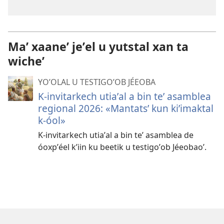
Maʼ xaaneʼ jeʼel u yutstal xan ta
wicheʼ
YOʼOLAL U TESTIGOʼOB JÉEOBA
K-invitarkech utiaʼal a bin teʼ asamblea
regional 2026: «Mantatsʼ kun kiʼimaktal
k-óol»
K-invitarkech utiaʼal a bin teʼ asamblea de
óoxpʼéel kʼiin ku beetik u testigoʼob Jéeobaoʼ.