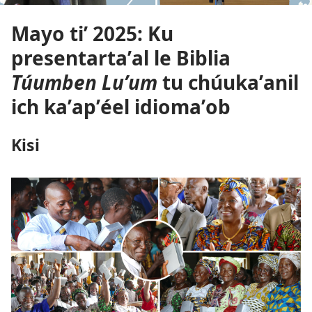
Mayo tiʼ 2025: Ku
presentartaʼal le Biblia
Túumben Luʼum
tu chúukaʼanil
ich kaʼapʼéel idiomaʼob
Kisi