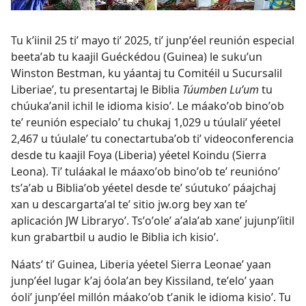
Tu kʼiinil 25 tiʼ mayo tiʼ 2025, tiʼ junpʼéel reunión especial
beetaʼab tu kaajil Guéckédou (Guinea) le sukuʼun
Winston Bestman, ku yáantaj tu Comitéil u Sucursalil
Liberiaeʼ, tu presentartaj le Biblia
Túumben Luʼum
tu
chúukaʼanil ichil le idioma kisioʼ. Le máakoʼob binoʼob
teʼ reunión especialoʼ tu chukaj 1,029 u túulaliʼ yéetel
2,467 u túulaleʼ tu conectartubaʼob tiʼ videoconferencia
desde tu kaajil Foya (Liberia) yéetel Koindu (Sierra
Leona). Tiʼ tuláakal le máaxoʼob binoʼob teʼ reuniónoʼ
tsʼaʼab u Bibliaʼob yéetel desde teʼ súutukoʼ páajchaj
xan u descargartaʼal teʼ sitio jw.org bey xan teʼ
aplicación JW Libraryoʼ. Tsʼoʼoleʼ aʼalaʼab xaneʼ jujunpʼíitil
kun grabartbil u audio le Biblia ich kisioʼ.
Náatsʼ tiʼ Guinea, Liberia yéetel Sierra Leonaeʼ yaan
junpʼéel lugar kʼaj óolaʼan bey Kissiland, teʼeloʼ yaan
óoliʼ junpʼéel millón máakoʼob tʼanik le idioma kisioʼ. Tu