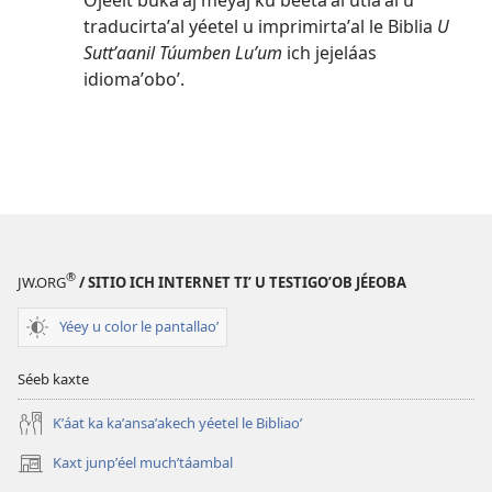
Ojéelt bukaʼaj meyaj ku beetaʼal utiaʼal u
traducirtaʼal yéetel u imprimirtaʼal le Biblia
U
Suttʼaanil Túumben Luʼum
ich jejeláas
idiomaʼoboʼ.
®
JW.ORG
/ SITIO ICH INTERNET TIʼ U TESTIGOʼOB JÉEOBA
Yéey u color le pantallaoʼ
Séeb kaxte
Kʼáat ka kaʼansaʼakech yéetel le Bibliaoʼ
Kaxt junpʼéel muchʼtáambal
(opens