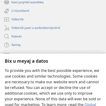
new
Kaxt junpʼéel asamblea
(opens
window)
new
U túumbenil
window)
Videoʼob
Videoʼob yaan u audiodescripciónil
Kaaxan
Áantaj
Donaciónoʼob
(opens
Bix u meyaj a datos
new
window)
Biblioteca ich Internet tiʼ le Watchtoweroʼ™
To provide you with the best possible experience, we
(opens
use cookies and similar technologies. Some cookies
new
®
JW Hub
window)
are necessary to make our website work and cannot
(opens
be refused. You can accept or decline the use of
new
®
Aplicación JW Library
window)
additional cookies, which we use only to improve
your experience. None of this data will ever be sold or
used for marketing. To learn more, read the
Global