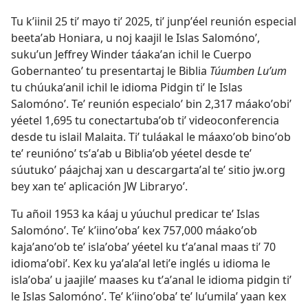
Tu kʼiinil 25 tiʼ mayo tiʼ 2025, tiʼ junpʼéel reunión especial
beetaʼab Honiara, u noj kaajil le Islas Salomónoʼ,
sukuʼun Jeffrey Winder táakaʼan ichil le Cuerpo
Gobernanteoʼ tu presentartaj le Biblia
Túumben Luʼum
tu chúukaʼanil ichil le idioma Pidgin tiʼ le Islas
Salomónoʼ. Teʼ reunión especialoʼ bin 2,317 máakoʼobiʼ
yéetel 1,695 tu conectartubaʼob tiʼ videoconferencia
desde tu islail Malaita. Tiʼ tuláakal le máaxoʼob binoʼob
teʼ reuniónoʼ tsʼaʼab u Bibliaʼob yéetel desde teʼ
súutukoʼ páajchaj xan u descargartaʼal teʼ sitio jw.org
bey xan teʼ aplicación JW Libraryoʼ.
Tu añoil 1953 ka káaj u yúuchul predicar teʼ Islas
Salomónoʼ. Teʼ kʼiinoʼobaʼ kex 757,000 máakoʼob
kajaʼanoʼob teʼ islaʼobaʼ yéetel ku tʼaʼanal maas tiʼ 70
idiomaʼobiʼ. Kex ku yaʼalaʼal letiʼe inglés u idioma le
islaʼobaʼ u jaajileʼ maases ku tʼaʼanal le idioma pidgin tiʼ
le Islas Salomónoʼ. Teʼ kʼiinoʼobaʼ teʼ luʼumilaʼ yaan kex