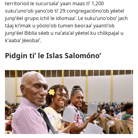
territorioil le sucursalaʼ yaan maas tiʼ 1,200
sukuʼunoʼob yanoʼob tiʼ 29 congregaciónoʼob yéetel
junpʼéel grupo ichil le idiomaaʼ. Le sukuʼunoʼoboʼ jach
táaj kiʼimak u yóoloʼob tumen beoraaʼ yaantiʼob
junpʼéel Biblia séeb u naʼataʼal yéetel ku chíikpajal u
kʼaabaʼ Jéeobaiʼ.
Pidgin tiʼ le Islas Salomónoʼ