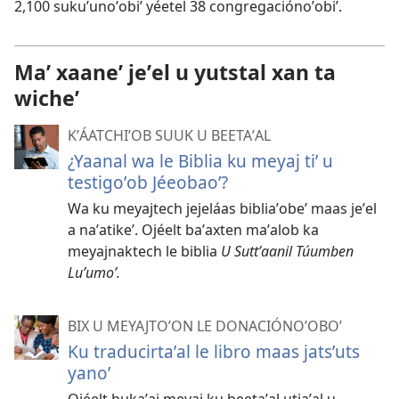
2,100 sukuʼunoʼobiʼ yéetel 38 congregaciónoʼobiʼ.
Maʼ xaaneʼ jeʼel u yutstal xan ta
wicheʼ
KʼÁATCHIʼOB SUUK U BEETAʼAL
¿Yaanal wa le Biblia ku meyaj tiʼ u
testigoʼob Jéeobaoʼ?
Wa ku meyajtech jejeláas bibliaʼobeʼ maas jeʼel
a naʼatikeʼ. Ojéelt baʼaxten maʼalob ka
meyajnaktech le biblia
U Suttʼaanil Túumben
Luʼumoʼ.
BIX U MEYAJTOʼON LE DONACIÓNOʼOBOʼ
Ku traducirtaʼal le libro maas jatsʼuts
yanoʼ