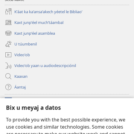
Kʼáat ka kaʼansaʼakech yéetel le Bibliaoʼ
Kaxt junpʼéel muchʼtáambal
(opens
new
Kaxt junpʼéel asamblea
(opens
window)
new
U túumbenil
window)
Videoʼob
Videoʼob yaan u audiodescripciónil
Kaaxan
Áantaj
Donaciónoʼob
(opens
Bix u meyaj a datos
new
window)
Biblioteca ich Internet tiʼ le Watchtoweroʼ™
To provide you with the best possible experience, we
(opens
use cookies and similar technologies. Some cookies
new
®
JW Hub
window)