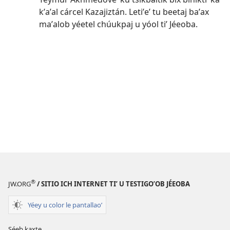
kʼaʼal cárcel Kazajiztán. Letiʼeʼ tu beetaj baʼax
maʼalob yéetel chúukpaj u yóol tiʼ Jéeoba.
®
JW.ORG
/ SITIO ICH INTERNET TIʼ U TESTIGOʼOB JÉEOBA
Yéey u color le pantallaoʼ
Séeb kaxte