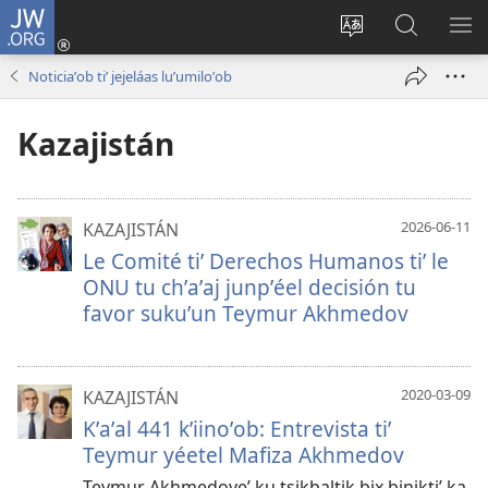
JW.ORG
Ooken
ta
Kʼex
Kaaxan
EʼE
cuenta
u
teʼ
ME
Noticiaʼob tiʼ jejeláas luʼumiloʼob
(opens
idiomail
jw.org
new
le sitioaʼ
Kazajistán
window)
2026-06-11
KAZAJISTÁN
Le Comité tiʼ Derechos Humanos tiʼ le
ONU tu chʼaʼaj junpʼéel decisión tu
favor sukuʼun Teymur Akhmedov
2020-03-09
KAZAJISTÁN
Kʼaʼal 441 kʼiinoʼob: Entrevista tiʼ
Teymur yéetel Mafiza Akhmedov
Teymur Akhmedoveʼ ku tsikbaltik bix biniktiʼ ka