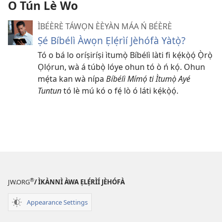
O Tún Lè Wo
ÌBÉÈRÈ TÁWỌN ÈÈYÀN MÁA Ń BÉÈRÈ
Ṣé Bíbélì Àwọn Ẹlẹ́rìí Jèhófà Yàtọ̀?
Tó o bá lo oríṣiríṣi ìtumọ̀ Bíbélì làti fi kẹ́kọ̀ọ́ Ọ̀rọ̀
Ọlọ́run, wà á túbọ̀ lóye ohun tó ò ń kọ́. Ohun
mẹ́ta kan wà nípa
Bíbélì Mímọ́ ti Ìtumọ̀ Ayé
Tuntun
tó lè mú kó o fẹ́ lò ó láti kẹ́kọ̀ọ́.
®
JW.ORG
/ ÌKÀNNÌ ÀWA ẸLẸ́RÌÍ JÈHÓFÀ
Appearance Settings