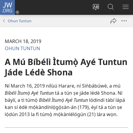
JW.ORG
Wọlé
(opens
Yí
Wa
GB
new
èdè
JW.ORG
YÍ
Ohun Tuntun
window)
ìkànnì
JÁ
pa
dà
MARCH 18, 2019
OHUN TUNTUN
A Mú Bíbélì Ìtumọ̀ Ayé Tuntun
Jáde Lédè Shona
Ní March 16, 2019 nílùú Harare, ní Sìǹbábúwè, a mú
Bíbélì Ìtumọ̀ Ayé Tuntun
tá a tún ṣe jáde lédè Shona. Ní
báyìí, a ti túmọ̀
Bíbélì Ìtumọ̀ Ayé Tuntun
lódindi tàbí lápá
kan sí èdè mọ́kàndínlọ́gọ́sàn-án (179), èyí tá a tún ṣe
lọ́dún 2013 la fi túmọ̀ mọ́kànlélógún (21) lára wọn.