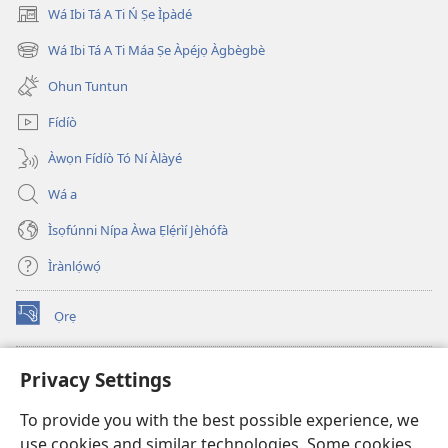
Wá Ibi Tá A Ti Ń Ṣe Ìpàdé
(opens
new
Wá Ibi Tá A Ti Máa Ṣe Àpéjọ Àgbègbè
(opens
window)
new
Ohun Tuntun
window)
Fídíò
Àwọn Fídíò Tó Ní Àlàyé
Wá a
Ìsọfúnni Nípa Àwa Ẹlẹ́rìí Jèhófà
Ìrànlọ́wọ́
Ọrẹ
(opens
new
window)
ÀKÁ ÌWÉ ORÍ ÍŃTÁNẸ́Ẹ̀TÌ TI Watchtower™
Privacy Settings
(opens
new
®
JW Hub
To provide you with the best possible experience, we
window)
(opens
use cookies and similar technologies. Some cookies
new