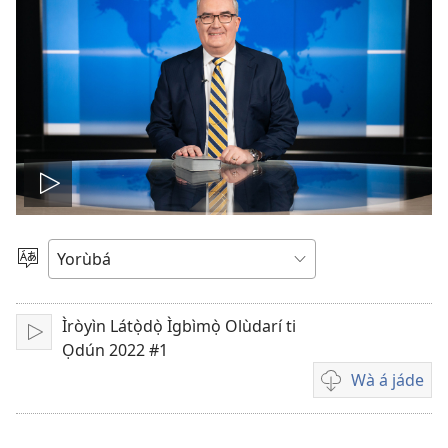
Play
video
Yan
Èdè
Ìròyìn Látọ̀dọ̀ Ìgbìmọ̀ Olùdarí ti
Tẹ̀
Ọdún 2022 #1
ẹ́
Wà á jáde
Wa
fídíò
jáde