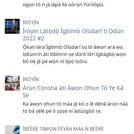
ogun tó ń jà lápá ìlà oòrùn Yúróòpù.
ÌRÒYÌN
Ìròyìn Látọ̀dọ̀ Ìgbìmọ̀ Olùdarí ti Ọdún
2022 #2
Ọ̀kan lára Ìgbìmọ̀ Olùdarí sọ bí àwọn ará wa
lọ́kùnrin àti lóbìnrin ṣe dúró lórí ìgbàgbọ́ wọn
bó tiẹ̀ jẹ́ pé wọ́n ní ọ̀pọ̀ ìṣòro.
ÌRÒYÌN
Àrùn Corona àti Àwọn Ohun Tó Yẹ Ká
Ṣe
Ka àwọn ohun tó máa jẹ́ kó o lè dènà àrùn náà
tó bá ṣẹ̀lẹ̀ pé ó ṣọṣẹ́ ní àdùúgbò rẹ.
ÌBÉÈRÈ TÁWỌN ÈÈYÀN MÁA Ń BÉÈRÈ