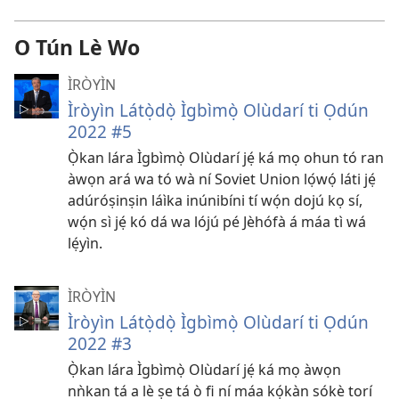
O Tún Lè Wo
ÌRÒYÌN
Ìròyìn Látọ̀dọ̀ Ìgbìmọ̀ Olùdarí ti Ọdún
2022 #5
Ọ̀kan lára Ìgbìmọ̀ Olùdarí jẹ́ ká mọ ohun tó ran
àwọn ará wa tó wà ní Soviet Union lọ́wọ́ láti jẹ́
adúróṣinṣin láìka inúnibíni tí wọ́n dojú kọ sí,
wọ́n sì jẹ́ kó dá wa lójú pé Jèhófà á máa tì wá
lẹ́yìn.
ÌRÒYÌN
Ìròyìn Látọ̀dọ̀ Ìgbìmọ̀ Olùdarí ti Ọdún
2022 #3
Ọ̀kan lára Ìgbìmọ̀ Olùdarí jẹ́ ká mọ àwọn
nǹkan tá a lè ṣe tá ò fi ní máa kọ́kàn sókè torí