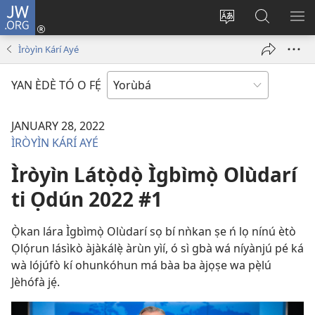
JW.ORG
Wọlé
(opens
Yí
Wa
GB
new
èdè
JW.ORG
YÍ
Ìròyìn Kárí Ayé
window)
ìkànnì
JÁ
pa
YAN ÈDÈ TÓ O FẸ́
dà
JANUARY 28, 2022
ÌRÒYÌN KÁRÍ AYÉ
Ìròyìn Látọ̀dọ̀ Ìgbìmọ̀ Olùdarí
ti Ọdún 2022 #1
Ọ̀kan lára Ìgbìmọ̀ Olùdarí sọ bí nǹkan ṣe ń lọ nínú ètò
Ọlọ́run lásìkò àjàkálẹ̀ àrùn yìí, ó sì gbà wá níyànjú pé ká
wà lójúfò kí ohunkóhun má bàa ba àjọṣe wa pẹ̀lú
Jèhófà jẹ́.