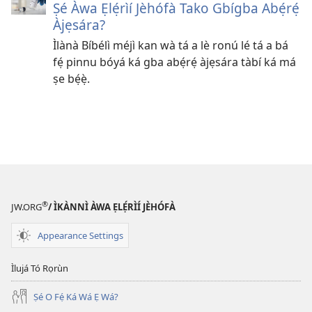
Ṣé Àwa Ẹlẹ́rìí Jèhófà Tako Gbígba Abẹ́rẹ́
Àjẹsára?
Ìlànà Bíbélì méjì kan wà tá a lè ronú lé tá a bá
fẹ́ pinnu bóyá ká gba abẹ́rẹ́ àjẹsára tàbí ká má
ṣe bẹ́ẹ̀.
®
JW.ORG
/ ÌKÀNNÌ ÀWA ẸLẸ́RÌÍ JÈHÓFÀ
Appearance Settings
Ìlujá Tó Rọrùn
Ṣé O Fẹ́ Ká Wá Ẹ Wá?