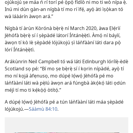
ojúkojú ṣe máa ń rí torí pé ọ̀pọ̀ fídíò ni mo ti wò nípa ẹ̀.
Inú mi dùn gàn-an nígbà tí mo rí ìfẹ́, ayọ̀ àti ìṣọ̀kan tó
wà láàárín àwọn ará.”
Nígbà tí àrùn Kòrónà bẹ̀rẹ̀ ní March 2020, àwa Ẹlẹ́rìí
Jèhófà bẹ̀rẹ̀ sí í ṣèpàdé látorí Íńtánẹ̀ẹ̀tì. Àmọ́ ní báyìí,
àwọn tí kò lè ṣèpàdé lójúkojú ṣì láǹfààní láti dara pọ̀
lórí Íńtánẹ̀ẹ̀tì.
Arákùnrin Neil Campbell tó wá láti Edinburgh lórílẹ̀-èdè
Scotland sọ pé: “Bí mo ṣe bẹ̀rẹ̀ sí í kọrin nípàdé, ayọ̀ tí
mo ní kọjá àfẹnusọ, mo dúpẹ́ lọ́wọ́ Jèhófà pé mo
láǹfààní láti wà pẹ̀lú àwọn ará fúngbà àkọ́kọ́ láti ọdún
méjì tí mo ti kẹ́kọ̀ọ́ òtítọ́.”
A dúpẹ́ lọ́wọ́ Jèhófà pé a tún láǹfààní láti máa ṣèpàdé
lójúkojú.​—
Sáàmù 84:10
.