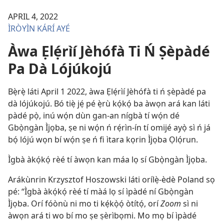
APRIL 4, 2022
ÌRÒYÌN KÁRÍ AYÉ
Àwa Ẹlẹ́rìí Jèhófà Ti Ń Ṣèpàdé
Pa Dà Lójúkojú
Bẹ̀rẹ̀ láti April 1 2022, àwa Ẹlẹ́rìí Jèhófà ti ń ṣèpàdé pa
dà lójúkojú. Bó tiẹ̀ jẹ́ pé ẹ̀rù kọ́kọ́ ba àwọn ará kan láti
pàdé pọ̀, inú wọ́n dùn gan-an nígbà tí wọ́n dé
Gbọ̀ngàn Ìjọba, ṣe ni wọ́n ń rẹ́rìn-ín tí omijé ayọ̀ sì ń já
bọ́ lójú wọn bí wọ́n ṣe ń fi ìtara kọrin Ìjọba Ọlọ́run.
Ìgbà àkọ́kọ́ rèé tí àwọn kan máa lọ sí Gbọ̀ngàn Ìjọba.
Arákùnrin Krzysztof Hoszowski láti orílẹ̀-èdè Poland sọ
pé: “Ìgbà àkọ́kọ́ rèé tí màá lọ sí ìpàdé ní Gbọ̀ngàn
Ìjọba. Orí fóònù ni mo ti kẹ́kọ̀ọ́ òtítọ́, orí
Zoom
sì ni
àwọn ará ti wo bí mo ṣe ṣèrìbọmi. Mo mọ bí ìpàdé