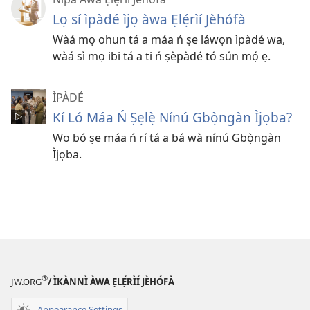
Lọ sí ìpàdé ìjọ àwa Ẹlẹ́rìí Jèhófà
Wàá mọ ohun tá a máa ń ṣe láwọn ìpàdé wa,
wàá sì mọ ibi tá a ti ń ṣèpàdé tó sún mọ́ ẹ.
ÌPÀDÉ
Kí Ló Máa Ń Ṣẹlẹ̀ Nínú Gbọ̀ngàn Ìjọba?
Wo bó ṣe máa ń rí tá a bá wà nínú Gbọ̀ngàn
Ìjọba.
®
JW.ORG
/ ÌKÀNNÌ ÀWA ẸLẸ́RÌÍ JÈHÓFÀ
Appearance Settings