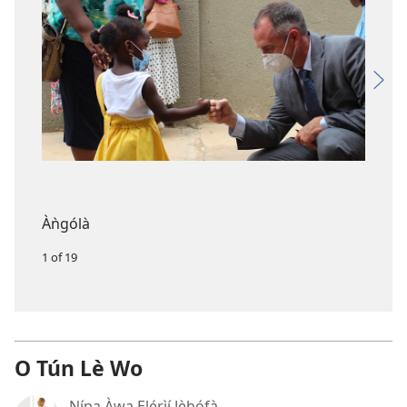
Àǹgólà
1 of 19
O Tún Lè Wo
Nípa Àwa Ẹlẹ́rìí Jèhófà