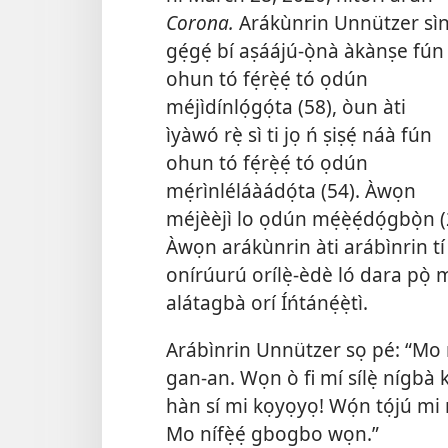
Corona.
Arákùnrin Unnützer sì
gẹ́gẹ́ bí aṣáájú-ọ̀nà àkànṣe fún
ohun tó fẹ́rẹ̀ẹ́ tó ọdún
méjìdínlọ́gọ́ta (58), òun àti
ìyàwó rẹ̀ sì ti jọ ń ṣiṣẹ́ náà fún
ohun tó fẹ́rẹ̀ẹ́ tó ọdún
mẹ́rìnléláàádọ́ta (54). Àwọn
méjèèjì lo ọdún mẹ́ẹ̀ẹ́dọ́gbọ̀n (
Àwọn arákùnrin àti arábìnrin tí i
onírúurú orílẹ̀-èdè ló dara pọ̀ m
alátagbà orí Íńtánẹ́ẹ̀tì.
Arábìnrin Unnützer sọ pé: “Mo 
gan-an. Wọn ò fi mí sílẹ̀ nígbà k
hàn sí mi kọyọyọ! Wọ́n tọ́jú mi n
Mo nífẹ̀ẹ́ gbogbo wọn.”