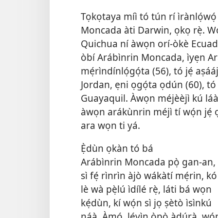
Tọkọtaya míì tó tún rí ìrànlọ́wọ́
Moncada àti Darwin, ọkọ rẹ̀. Wọ́n
Quichua ní àwọn orí-òkè Ecuador
òbí Arábìnrin Moncada, ìyẹn Ar
mẹ́rìndínlọ́gọ́ta (56), tó jẹ́ aṣ
Jordan, ẹni ọgọ́ta ọdún (60), tó j
Guayaquil. Àwọn méjèèjì kú láàá
àwọn arákùnrin méjì tí wọ́n jé
ara wọn ti yá.
Ẹ̀dùn ọkàn tó bá
Arábìnrin Moncada pọ̀ gan-an,
sì fẹ́ rìnrìn àjò wákàtí mẹ́rin, kó
lè wà pẹ̀lú ìdílé rẹ̀, láti bá wọn
kẹ́dùn, kí wọ́n sì jọ ṣètò ìsìnkú
náà. Àmọ́, lẹ́yìn ọ̀pọ̀ àdúrà, wọ́