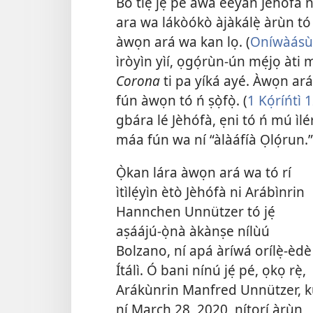
Bó tiẹ̀ jẹ́ pé àwa èèyàn Jèhófà 
ara wa lákòókò àjàkálẹ̀ àrùn tó 
àwọn ará wa kan lọ. (
Oníwàásù
ìròyìn yìí, ọgọ́rùn-ún mẹ́jọ àti
Corona
ti pa yíká ayé. Àwọn ará 
fún àwọn tó ń ṣọ̀fọ̀. (
1 Kọ́ríńtì 
gbára lé Jèhófà, ẹni tó ń mú ìlé
máa fún wa ní “àlàáfíà Ọlọ́run.”
Ọ̀kan lára àwọn ará wa tó rí
ìtìlẹ́yìn ètò Jèhófà ni Arábìnrin
Hannchen Unnützer tó jẹ́
aṣáájú-ọ̀nà àkànṣe nílùú
Bolzano, ní apá àríwá orílẹ̀-èdè
Ítálì. Ó bani nínú jẹ́ pé, ọkọ rẹ̀,
Arákùnrin Manfred Unnützer, 
ní March 28, 2020, nítorí àrùn