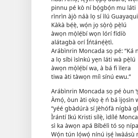
pinnu pé kò ní bọ́gbọ́n mu láti
rìnrìn àjò náà lọ sí ìlú Guayaqui
Kàkà bẹ́ẹ̀, wọ́n jọ sọ̀rọ̀ pẹ̀lú
àwọn mọ̀lẹ́bí wọn lórí fídíò
alátagbà orí Íńtánẹ́ẹ̀tì.
Arábìnrin Moncada sọ pé: “Ká n
a lọ síbi ìsìnkú yẹn láti wà pẹ̀lú
àwọn mọ̀lẹ́bí wa, à bá fi ìlera
tiwa àti tàwọn míì sínú ewu.”
Arábìnrin Moncada sọ pé òun ‘ṣ
Àmọ́, òun àti ọkọ ẹ̀ ń bá ìjọsìn 
“yéé gbàdúrà sí Jèhófà nígbà g
Ìrántí Ikú Kristi sílẹ̀, ìdílé Monc
sì ka àwọn apá Bíbélì tó sọ nípa bí 
Wọ́n tún lọ́wọ́ nínú iṣẹ́ ìwàásù 