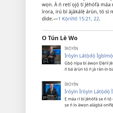
wọn. À ń retí ọjọ́ tí Jèhófà m
ìrora, irú bí àjàkálẹ̀ àrùn, tó sì 
dìde.​—
1 Kọ́ríńtì 15:21, 22
.
O Tún Lè Wo
ÌRÒYÌN
Ìròyìn Látọ̀dọ̀ Ìgbìm
Gbọ́ nípa bí àwọn Ẹlẹ́rìí J
ń bá àrùn tó ń jà ràn-ìn báy
ÌRÒYÌN
Ìròyìn Ìròyìn Látọ̀dò
Ẹ máa rí bí Jèhófà ṣe ń tọ́ 
ṣe ń lo àwọn alàgbà onífẹ̀é