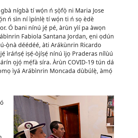
 gbà nígbà tí wọ́n ń ṣọ̀fọ̀ ni Maria Jose
 ń sìn ní ìpínlẹ̀ tí wọ́n ti ń sọ èdè
. Ó bani nínú jẹ́ pé, àrùn yìí pa àwọn
ábìnrin Fabiola Santana Jordan, ẹni ọdún
áájú-ọ̀nà déédéé, àti Arákùnrin Ricardo
ẹ́ ìráńṣẹ́ iṣẹ́-òjíṣẹ́ nínú ìjọ Praderas nílùú
rín ọjọ́ mẹ́fà síra. Àrùn COVID-19 tún dá
̣ ọmọ ìyá Arábìnrin Moncada dùbúlẹ̀, àmọ́
 ó
n