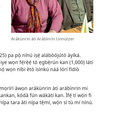
n
Arákùnrin àti Arábìnrin Unnützer
25) pa pọ̀ nínú iṣẹ́ alábòójútó àyíká.
ye wọn fẹ́rẹ̀ẹ́ tó ẹgbẹ̀rún kan (1,000) láti
ọ́ wọn níbi ètò ìsìnkú náà lórí fídíò
mọrírì àwọn arákùnrin àti arábìnrin mi
ankan, kódà fún wákàtí kan. Ìfẹ́ tí wọ́n fi
ípa tara àti nípa tẹ̀mí, wọ́n sì tù mí nínú.