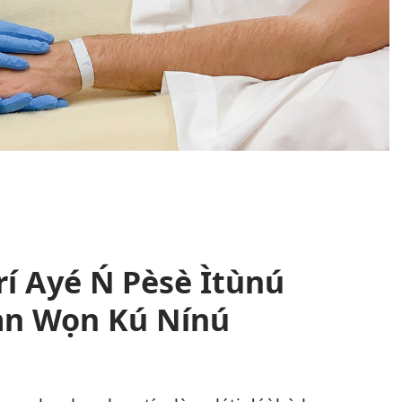
í Ayé Ń Pèsè Ìtùnú
àn Wọn Kú Nínú