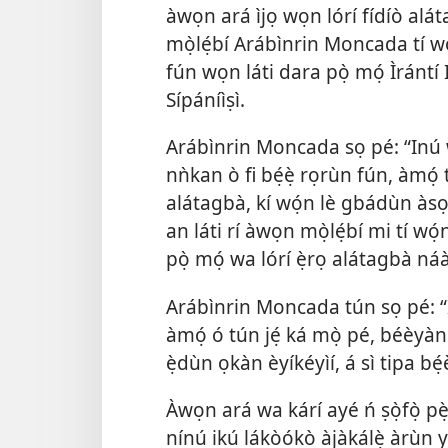
àwọn ará ìjọ wọn lórí fídíò alát
mọ̀lẹ́bí Arábìnrin Moncada tí wọn
fún wọn láti dara pọ̀ mọ́ Ìrántí I
Sípáníìṣì.
Arábìnrin Moncada sọ pé: “Inú wa
nǹkan ò fi bẹ́ẹ̀ rọrùn fún, àmọ́ 
alátagbà, kí wọ́n lè gbádùn àsọy
an láti rí àwọn mọ̀lẹ́bí mi tí wó
pọ̀ mọ́ wa lórí ẹ̀rọ alátagbà náà
Arábìnrin Moncada tún sọ pé: “Ì
àmọ́ ó tún jẹ́ ká mọ̀ pé, béèyàn
ẹ̀dùn ọkàn èyíkéyìí, á sì tipa bẹ́
Àwọn ará wa kárí ayé ń ṣọ̀fọ̀ 
nínú ikú lákòókò àjàkálẹ̀ àrùn y