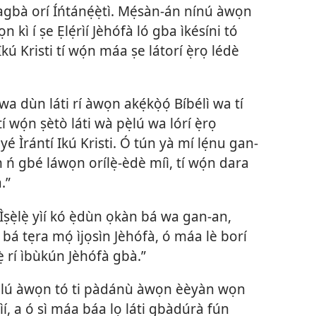
agbà orí Íńtánẹ́ẹ̀tì. Mẹ́sàn-án nínú àwọn
 kì í ṣe Ẹlẹ́rìí Jèhófà ló gba ìkésíni tó
kú Kristi tí wọ́n máa ṣe látorí ẹ̀rọ lédè
 dùn láti rí àwọn akẹ́kọ̀ọ́ Bíbélì wa tí
tí wọ́n ṣètò láti wà pẹ̀lú wa lórí ẹ̀rọ
é Ìrántí Ikú Kristi. Ó tún yà mí lẹ́nu gan-
̣n ń gbé láwọn orílẹ̀-èdè míì, tí wọ́n dara
.”
ṣẹ̀lẹ̀ yìí kó ẹ̀dùn ọkàn bá wa gan-an,
 bá tẹra mọ́ ìjọsìn Jèhófà, ó máa lè borí
ẹ̀ rí ìbùkún Jèhófà gbà.”
pẹ̀lú àwọn tó ti pàdánù àwọn èèyàn wọn
ìí, a ó sì máa báa lọ láti gbàdúrà fún