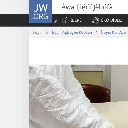
JW.ORG
Àwa Ẹlẹ́rìí Jèhófà
ÌBẸ̀RẸ̀
Ẹ̀KỌ́ BÍBÉLÌ
Ìròyìn
Ìròyìn Agbègbè Kọ̀ọ̀kan
Ìròyìn Kárí Ayé