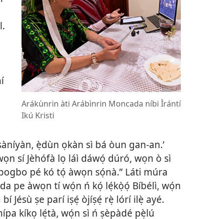
l.
í
Arákùnrin àti Arábìnrin Moncada níbi Ìrántí
Ikú Kristi
àníyàn, ẹ̀dùn ọkàn sì bá òun gan-an.’
wọn sí Jèhófà lọ láì dáwọ́ dúró, wọn ò sì
bogbo pé kó tọ́ àwọn sọ́nà.” Láti múra
ada pe àwọn tí wọ́n ń kọ́ lẹ́kọ̀ọ́ Bíbélì, wọ́n
Jésù ṣe parí iṣẹ́ òjíṣẹ́ rẹ̀ lórí ilẹ̀ ayé.
nípa kíkọ lẹ́tà, wọ́n sì ń ṣèpàdé pẹ̀lú