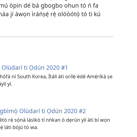
áa mú òpin dé bá gbogbo ohun tó ń fa
máa jí àwọn ìráńṣẹ́ rẹ̀ olóòótọ́ tó ti kú
ọ̀ Olùdarí ti Ọdún 2020 #1
èhófà ní South Korea, Ítálì àti orílẹ̀-èdè Amẹ́ríkà ṣe
ìí yí.
̣ Ìgbìmọ̀ Olùdarí ti Ọdún 2020 #2
ètò rẹ̀ sọ́nà lásìkò tí nǹkan ò dẹrùn yìí àti bí wọn
̣ láti bójú tó wa.