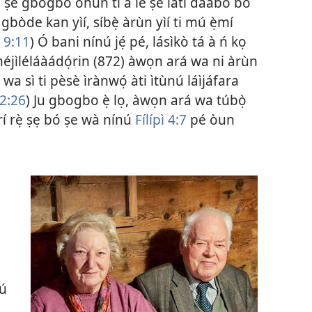
ń ṣe gbogbo ohun tí a lè ṣe láti dáàbò bo
gbòde kan yìí, síbẹ̀ àrùn yìí ti mú ẹ̀mí
 9:11
) Ó bani nínú jẹ́ pé, lásìkò tá à ń kọ
 méjìléláàádọ́rin (872) àwọn ará wa ni àrùn
wa sì ti pèsè ìrànwọ́ àti ìtùnú láìjáfara
12:26
) Ju gbogbo ẹ̀ lọ, àwọn ará wa túbọ̀
rí rẹ̀ ṣẹ bó ṣe wà nínú
Fílípì 4:7
pé òun
kú