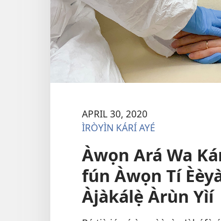
APRIL 30, 2020
ÌRÒYÌN KÁRÍ AYÉ
Àwọn Ará Wa Kár
fún Àwọn Tí Èèy
Àjàkálẹ̀ Àrùn Yìí