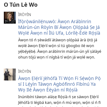
O Tún Lè Wo
ÌRÒYÌN
Ìfọ̀rọ̀wánilẹ́nuwò: Àwọn Arábìnrin
Márùn-ún Ròyìn Bí Àwọn Ọlọ́pàá Ṣe Já
Wọlé Àwọn ní Ìlú Ufa, Lórílẹ̀-Èdè Rọ́ṣíà
Àwọn tó ń ṣèwádìí àtàwọn ọlọ́pàá àrà ọ̀tọ̀ já
wọlé àwọn Ẹlẹ́rìí wọ́n sì tú gbogbo ilé wọn
yẹ́bẹ́yẹ́bẹ́. Àwọn arábìnrin márùn-ún yìí ṣàlàyé
ohun tójú wọn rí nígbà tí wọ́n já wọlé wọn.
ÌRÒYÌN
Àwọn Ẹlẹ́rìí Jèhófà Tí Wọ́n Fi Sẹ́wọ̀n Pọ̀
sí I Lẹ́yìn Táwọn Agbófinró Fìbínú Ya
Wọ Ilé Àwọn Èèyàn ní Rọ́ṣíà
Inúnibíni táwọn aláṣẹ Rọ́ṣíà ń ṣe sáwọn Ẹlẹ́rìí
Jèhófà ti légbá kan, wọ́n ń mú wọn, wọ́n sì ń fi