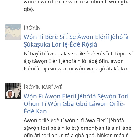
wọ́n sẹ́wọ̀n lórí pé wọ́n ń ṣe ohun tí wọ́n gbà
gbọ́.
ÌRÒYÌN
Wọ́n Ti Bẹ̀rẹ̀ Sí Í Ṣe Àwọn Ẹlẹ́rìí Jèhófà
Ṣúkaṣùka Lórílẹ̀-Èdè Rọ́ṣíà
Ní báyìí tí àwọn aláṣẹ orílẹ̀-èdè Rọ́ṣíà ti fòpin sí
àjọ táwọn Ẹlẹ́rìí Jèhófà ń lò lábẹ́ òfin, àwọn
Ẹlẹ́rìí àti ìjọsìn wọn ni wọ́n wá dojú àtakò kọ.
ÌRÒYÌN KÁRÍ AYÉ
Wọ́n Fi Àwọn Ẹlẹ́rìí Jèhófà Sẹ́wọ̀n Torí
Ohun Tí Wọ́n Gbà Gbọ́ Láwọn Orílẹ̀-
Èdè Kan
Àwọn orílẹ̀-èdè tí wọ́n ti fi àwa Ẹlẹ́rìí Jèhófà
sẹ́wọ̀n torí pé à ń lo ẹ̀tọ́ ọmọnìyàn tá a ní lábẹ́
òfin àti torí ohun tá a gbà gbọ́. Nǹkan máa ń