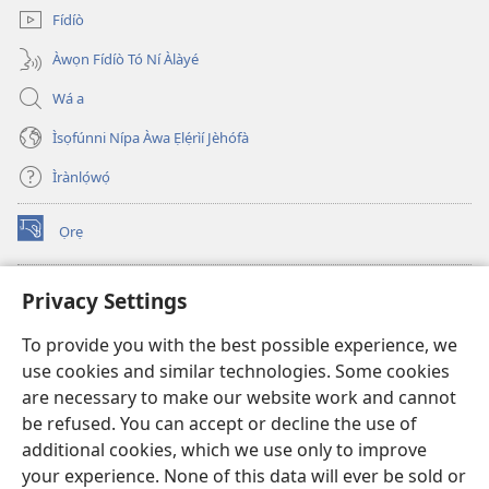
Fídíò
Àwọn Fídíò Tó Ní Àlàyé
Wá a
Ìsọfúnni Nípa Àwa Ẹlẹ́rìí Jèhófà
Ìrànlọ́wọ́
Ọrẹ
(opens
new
window)
ÀKÁ ÌWÉ ORÍ ÍŃTÁNẸ́Ẹ̀TÌ TI Watchtower™
Privacy Settings
(opens
new
®
JW Hub
To provide you with the best possible experience, we
window)
(opens
use cookies and similar technologies. Some cookies
new
®
JW Library
window)
are necessary to make our website work and cannot
be refused. You can accept or decline the use of
®
Watchtower Library
additional cookies, which we use only to improve
your experience. None of this data will ever be sold or