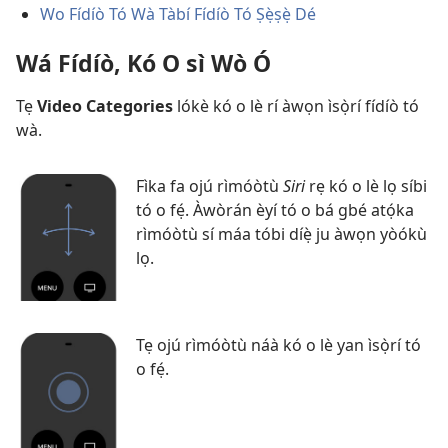
Wo Fídíò Tó Wà Tàbí Fídíò Tó Ṣẹ̀ṣẹ̀ Dé
Wá Fídíò, Kó O sì Wò Ó
Tẹ
Video Categories
lókè kó o lè rí àwọn ìsọ̀rí fídíò tó
wà.
Fìka fa ojú rìmóòtù
Siri
rẹ kó o lè lọ síbi
tó o fẹ́. Àwòrán èyí tó o bá gbé atọ́ka
rìmóòtù sí máa tóbi díẹ̀ ju àwọn yòókù
lọ.
Tẹ ojú rìmóòtù náà kó o lè yan ìsọ̀rí tó
o fẹ́.