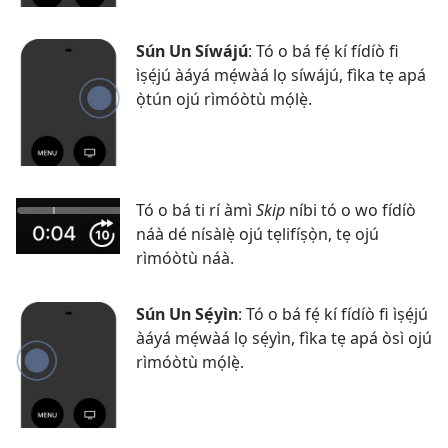
Sún Un Síwájú
: Tó o bá fẹ́ kí fídíò fi
ìṣẹ́jú àáyá mẹ́wàá lọ síwájú, fìka tẹ apá
ọ̀tún ojú rìmóòtù mọ́lẹ̀.
Tó o bá ti rí àmì
Skip
níbi tó o wo fídíò
náà dé nísàlẹ̀ ojú tẹlifíṣọ̀n, tẹ ojú
rìmóòtù náà.
Sún Un Sẹ́yìn
: Tó o bá fẹ́ kí fídíò fi ìṣẹ́jú
àáyá mẹ́wàá lọ sẹ́yìn, fìka tẹ apá òsì ojú
rìmóòtù mọ́lẹ̀.