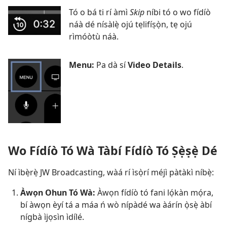
Tó o bá ti rí àmì
Skip
níbi tó o wo fídíò
náà dé nísàlẹ̀ ojú tẹlifíṣọ̀n, tẹ ojú
rìmóòtù náà.
Menu:
Pa dà sí
Video Details
.
Wo Fídíò Tó Wà Tàbí Fídíò Tó Ṣẹ̀ṣẹ̀ Dé
Ní ìbẹ̀rẹ̀ JW Broadcasting, wàá rí ìsọ̀rí méjì pàtàkì níbẹ̀:
Àwọn Ohun Tó Wà:
Àwọn fídíò tó fani lọ́kàn mọ́ra,
bí àwọn èyí tá a máa ń wò nípàdé wa àárín ọ̀sẹ̀ àbí
nígbà ìjọsìn ìdílé.