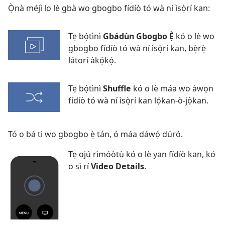
Ọ̀nà méjì lo lè gbà wo gbogbo fídíò tó wà ní ìsọ̀rí kan:
Tẹ bọ́tìnì
Gbádùn Gbogbo Ẹ̀
kó o lè wo
gbogbo fídíò tó wà ní ìsọ̀rí kan, bẹ̀rẹ̀
látorí àkọ́kọ́.
Tẹ bọ́tìnì
Shuffle
kó o lè máa wo àwọn
fídíò tó wà ní ìsọ̀rí kan lọ́kan-ò-jọ̀kan.
Tó o bá ti wo gbogbo ẹ̀ tán, ó máa dáwọ́ dúró.
Tẹ ojú rìmóòtù kó o lè yan fídíò kan, kó
o sì rí
Video Details
.