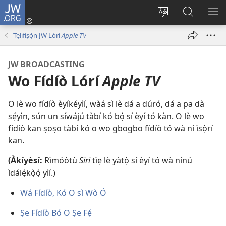
JW.ORG
Wọlé
(opens
Yí
Wa
GB
new
èdè
JW.ORG
YÍ
Tẹlifíṣọ̀n JW Lórí
Apple TV
window)
ìkànnì
JÁ
pa
JW BROADCASTING
dà
Wo Fídíò Lórí
Apple TV
O lè wo fídíò èyíkéyìí, wàá sì lè dá a dúró, dá a pa dà
sẹ́yìn, sún un síwájú tàbí kó bọ́ sí èyí tó kàn. O lè wo
fídíò kan ṣoṣo tàbí kó o wo gbogbo fídíò tó wà ní ìsọ̀rí
kan.
(Àkíyèsí:
Rìmóòtù
Siri
tìẹ lè yàtọ̀ sí èyí tó wà nínú
ìdálẹ́kọ̀ọ́ yìí.)
Wá Fídíò, Kó O sì Wò Ó
Ṣe Fídíò Bó O Ṣe Fẹ́