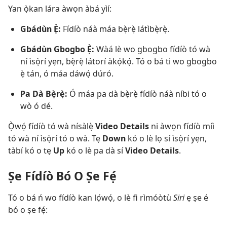
Yan ọ̀kan lára àwọn àbá yìí:
Gbádùn Ẹ̀:
Fídíò náà máa bẹ̀rẹ̀ látìbẹ̀rẹ̀.
Gbádùn Gbogbo Ẹ̀:
Wàá lè wo gbogbo fídíò tó wà
ní ìsọ̀rí yẹn, bẹ̀rẹ̀ látorí àkọ́kọ́. Tó o bá ti wo gbogbo
ẹ̀ tán, ó máa dáwọ́ dúró.
Pa Dà Bẹ̀rẹ̀:
Ó máa pa dà bẹ̀rẹ̀ fídíò náà níbi tó o
wò ó dé.
Ọ̀wọ́ fídíò tó wà nísàlẹ̀
Video Details
ni àwọn fídíò míì
tó wà ní ìsọ̀rí tó o wà. Tẹ
Down
kó o lè lọ sí ìsọ̀rí yẹn,
tàbí kó o tẹ
Up
kó o lè pa dà sí
Video Details
.
Ṣe Fídíò Bó O Ṣe Fẹ́
Tó o bá ń wo fídíò kan lọ́wọ́, o lè fi rìmóòtù
Siri
ẹ ṣe é
bó o ṣe fẹ́: