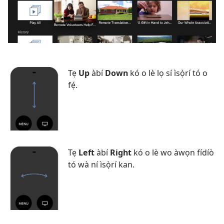
Tẹ
Up
àbí
Down
kó o lè lọ sí ìsọ̀rí tó o
fẹ́.
Tẹ
Left
àbí
Right
kó o lè wo àwọn fídíò
tó wà ní ìsọ̀rí kan.