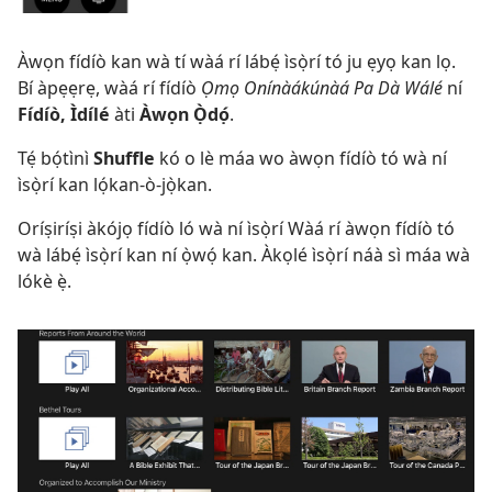
Àwọn fídíò kan wà tí wàá rí lábẹ́ ìsọ̀rí tó ju ẹyọ kan lọ.
Bí àpẹẹrẹ, wàá rí fídíò
Ọmọ Onínàákúnàá Pa Dà Wálé
ní
Fídíò, Ìdílé
àti
Àwọn Ọ̀dọ́
.
Tẹ́ bọ́tìnì
Shuffle
kó o lè máa wo àwọn fídíò tó wà ní
ìsọ̀rí kan lọ́kan-ò-jọ̀kan.
Oríṣiríṣi àkójọ fídíò ló wà ní ìsọ̀rí Wàá rí àwọn fídíò tó
wà lábẹ́ ìsọ̀rí kan ní ọ̀wọ́ kan. Àkọlé ìsọ̀rí náà sì máa wà
lókè ẹ̀.