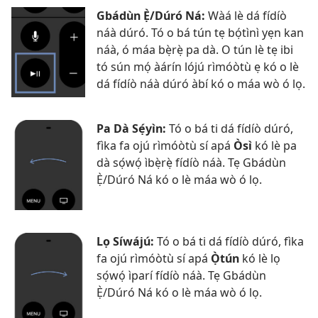
Gbádùn Ẹ̀/Dúró Ná:
Wàá lè dá fídíò
náà dúró. Tó o bá tún tẹ bọ́tìnì yẹn kan
náà, ó máa bẹ̀rẹ̀ pa dà. O tún lè tẹ ibi
tó sún mọ́ àárín lójú rìmóòtù ẹ kó o lè
dá fídíò náà dúró àbí kó o máa wò ó lọ.
Pa Dà Sẹ́yìn:
Tó o bá ti dá fídíò dúró,
fìka fa ojú rìmóòtù sí apá
Òsì
kó lè pa
dà sọ́wọ́ ìbẹ̀rẹ̀ fídíò náà. Tẹ Gbádùn
Ẹ̀/Dúró Ná kó o lè máa wò ó lọ.
Lọ Síwájú:
Tó o bá ti dá fídíò dúró, fìka
fa ojú rìmóòtù sí apá
Ọ̀tún
kó lè lọ
sọ́wọ́ ìparí fídíò náà. Tẹ Gbádùn
Ẹ̀/Dúró Ná kó o lè máa wò ó lọ.