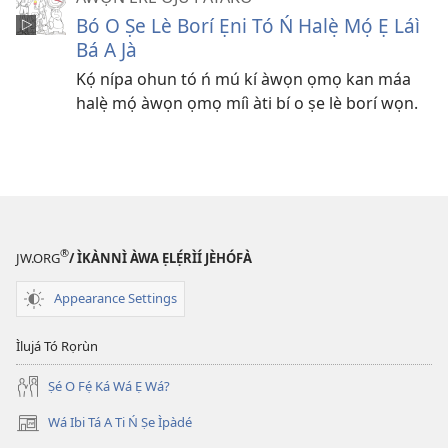
Bó O Ṣe Lè Borí Ẹni Tó Ń Halẹ̀ Mọ́ Ẹ Láì
Bá A Jà
Kọ́ nípa ohun tó ń mú kí àwọn ọmọ kan máa
halẹ̀ mọ́ àwọn ọmọ míì àti bí o ṣe lè borí wọn.
®
JW.ORG
/ ÌKÀNNÌ ÀWA ẸLẸ́RÌÍ JÈHÓFÀ
Appearance Settings
Ìlujá Tó Rọrùn
Ṣé O Fẹ́ Ká Wá Ẹ Wá?
Wá Ibi Tá A Ti Ń Ṣe Ìpàdé
(opens