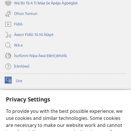
new
Wá Ibi Tá A Ti Máa Ṣe Àpéjọ Àgbègbè
(opens
window)
new
Ohun Tuntun
window)
Fídíò
Àwọn Fídíò Tó Ní Àlàyé
Wá a
Ìsọfúnni Nípa Àwa Ẹlẹ́rìí Jèhófà
Ìrànlọ́wọ́
Ọrẹ
(opens
new
window)
ÀKÁ ÌWÉ ORÍ ÍŃTÁNẸ́Ẹ̀TÌ TI Watchtower™
Privacy Settings
(opens
new
®
JW Hub
To provide you with the best possible experience, we
window)
(opens
use cookies and similar technologies. Some cookies
new
®
JW Library
window)
are necessary to make our website work and cannot