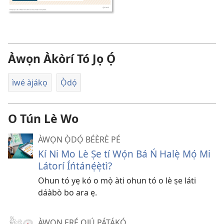
Àwọn Àkòrí Tó Jọ Ọ́
ìwé àjákọ
Ọ̀dọ́
O Tún Lè Wo
ÀWỌN Ọ̀DỌ́ BÉÈRÈ PÉ
Kí Ni Mo Lè Ṣe tí Wọ́n Bá Ń Halẹ̀ Mọ́ Mi
Látorí Íńtánẹ́ẹ̀tì?
Ohun tó yẹ kó o mọ̀ àti ohun tó o lè ṣe láti
dáàbò bo ara ẹ.
ÀWỌN ERÉ OJÚ PÁTÁKÓ