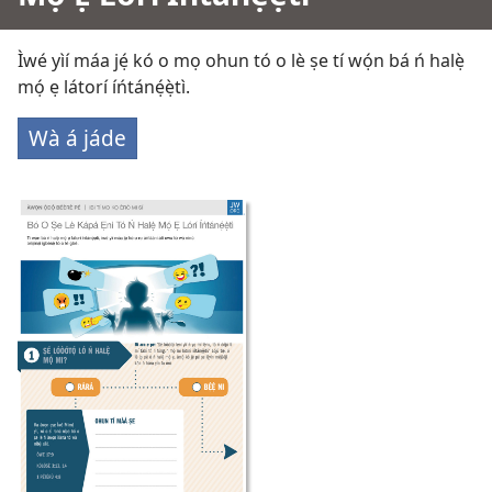
Ìwé yìí máa jẹ́ kó o mọ ohun tó o lè ṣe tí wọ́n bá ń halẹ̀
mọ́ ẹ látorí íńtánẹ́ẹ̀tì.
Wà á jáde