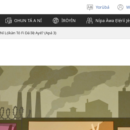
Yorùbá
W
Yan
(
èdè
n
OHUN TÁ A NÍ
ÌRÒYÌN
Nípa Àwa Ẹlẹ́rìí J
w
 Ní Lọ́kàn Tó Fi Dá Ilẹ̀ Ayé? (Apá 3)