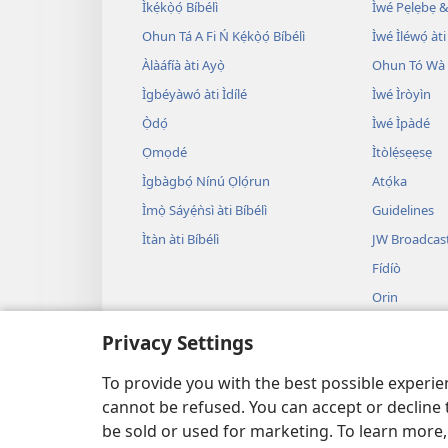
Ìkẹ́kọ̀ọ́ Bíbélì
Ìwé Pẹlẹbẹ &
Ohun Tá A Fi Ń Kẹ́kọ̀ọ́ Bíbélì
Ìwé Ìléwọ́ àti
Àlàáfíà àti Ayọ̀
Ohun Tó Wà L
Ìgbéyàwó àti Ìdílé
Ìwé Ìròyìn
Ọ̀dọ́
Ìwé Ìpàdé
Ọmọdé
Ìtòlẹ́sẹẹsẹ
Ìgbàgbọ́ Nínú Ọlọ́run
Atọ́ka
Ìmọ̀ Sáyẹ́ǹsì àti Bíbélì
Guidelines
Ìtàn àti Bíbélì
JW Broadcas
Fídíò
Orin
Àwọn Eré Ìtà
Privacy Settings
Ẹ̀ Sílẹ̀
Bíbélì Kíkà Bí
To provide you with the best possible experi
cannot be refused. You can accept or decline 
be sold or used for marketing. To learn more