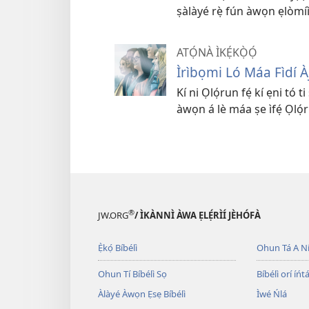
ṣàlàyé rẹ̀ fún àwọn ẹlòmíì
ATỌ́NÀ ÌKẸ́KỌ̀Ọ́
Ìrìbọmi Ló Máa Fìdí Àj
Kí ni Ọlọ́run fẹ́ kí ẹni tó
àwọn á lè máa ṣe ìfẹ́ Ọlọ́
®
JW.ORG
/ ÌKÀNNÌ ÀWA ẸLẸ́RÌÍ JÈHÓFÀ
Ẹ̀kọ́ Bíbélì
Ohun Tá A N
Ohun Tí Bíbélì Sọ
Bíbélì orí íńtá
Àlàyé Àwọn Ẹsẹ Bíbélì
Ìwé Ńlá