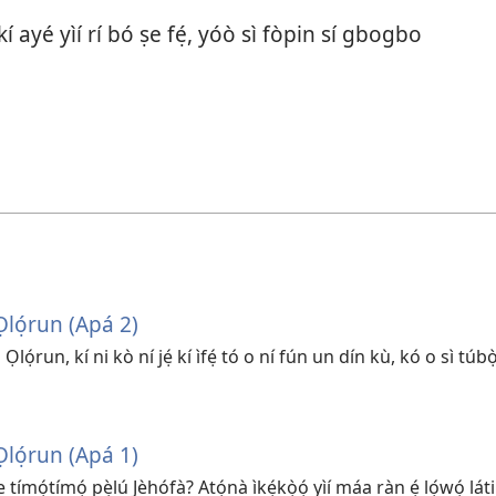
í ayé yìí rí bó ṣe fẹ́, yóò sì fòpin sí gbogbo
Ọlọ́run (Apá 2)
 Ọlọ́run, kí ni kò ní jẹ́ kí ìfẹ́ tó o ní fún un dín kù, kó o sì tú
Ọlọ́run (Apá 1)
tímọ́tímọ́ pẹ̀lú Jèhófà? Atọ́nà ìkẹ́kọ̀ọ́ yìí máa ràn ẹ́ lọ́wọ́ lá