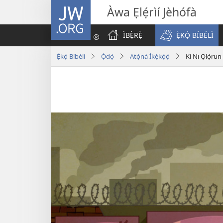
JW.ORG
Àwa Ẹlẹ́rìí Jèhófà
ÌBẸ̀RẸ̀
Ẹ̀KỌ́ BÍBÉLÌ
Ẹ̀kọ́ Bíbélì
Ọ̀dọ́
Atọ́nà Ìkẹ́kọ̀ọ́
Kí Ni Ọlọ́run