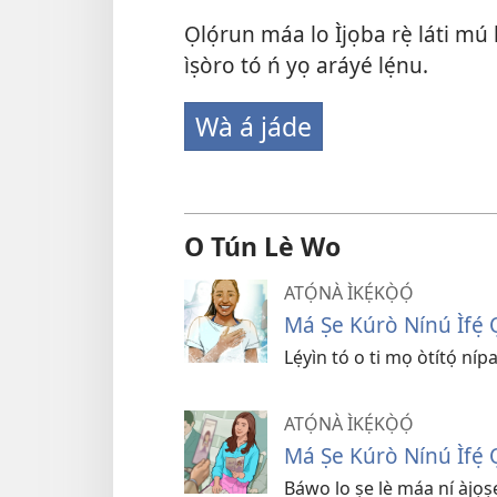
Ọlọ́run máa lo Ìjọba rẹ̀ láti mú k
ìṣòro tó ń yọ aráyé lẹ́nu.
Wà á jáde
O Tún Lè Wo
ATỌ́NÀ ÌKẸ́KỌ̀Ọ́
Má Ṣe Kúrò Nínú Ìfẹ́ 
Lẹ́yìn tó o ti mọ òtítọ́ nípa
ATỌ́NÀ ÌKẸ́KỌ̀Ọ́
Má Ṣe Kúrò Nínú Ìfẹ́ 
Báwo lo ṣe lè máa ní àjọṣe 