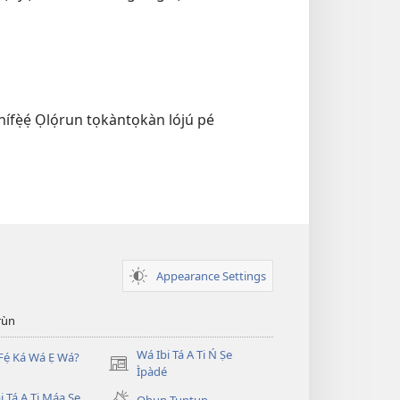
 nífẹ̀ẹ́ Ọlọ́run tọkàntọkàn lójú pé
Appearance Settings
̣rùn
Wá Ibi Tá A Ti Ń Ṣe
Fẹ́ Ká Wá Ẹ Wá?
(opens
Ìpàdé
new
i Tá A Ti Máa Ṣe
Ohun Tuntun