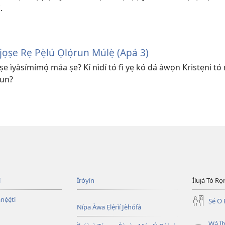
.
ọṣe Rẹ Pẹ̀lú Ọlọ́run Múlẹ̀ (Apá 3)
 ti ṣe ìyàsímímọ́ máa ṣe? Kí nìdí tó fi yẹ kó dá àwọn Kristẹni tó
run?
í
Ìròyìn
Ìlujá Tó Ro
nẹ́ẹ̀tì
Ṣé O 
Nípa Àwa Ẹlẹ́rìí Jèhófà
Wá Ib