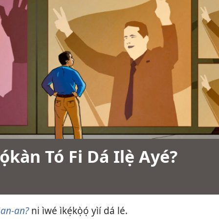
ọ́kàn Tó Fi Dá Ilẹ̀ Ayé?
 Gan-an?
ni ìwé ìkẹ́kọ̀ọ́ yìí dá lé.