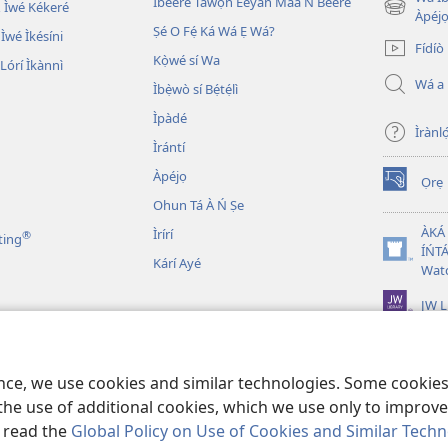
Ìbéèrè Táwọn Èèyàn Máa Ń Béèrè
 Ìwé Kékeré
(opens
Àpéjo
Ṣé O Fẹ́ Ká Wá Ẹ Wá?
new
 Ìwé Ìkésíni
Fídíò
window)
Kọ̀wé sí Wa
órí Ìkànnì
Wá a
Ìbẹ̀wò sí Bẹ́tẹ́lì
Ìpàdé
Ìrànló
Ìrántí
Àpéjọ
Ọrẹ
(opens
Ohun Tá À Ń Ṣe
new
window)
ÀKÁ
Ìrírí
®
ting
ÍŃTÁ
(opens
Kárí Ayé
Wat
new
window)
JW L
n Bíbélì Tá A Gbohùn
 Ẹni Ṣe Eré Ìtàn
ence, we use cookies and similar technologies. Some cooki
the use of additional cookies, which we use only to improve 
, read the
Global Policy on Use of Cookies and Similar Tech