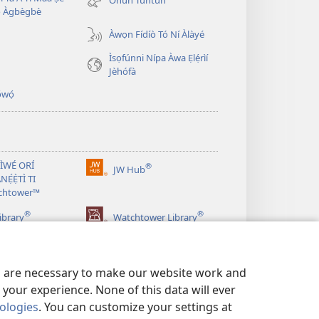
window)
̣ Àgbègbè
Àwọn Fídíò Tó Ní Àlàyé
Ìsọfúnni Nípa Àwa Ẹlẹ́rìí
Jèhófà
̣wọ́
 ÌWÉ ORÍ
®
JW Hub
(opens
NẸ́Ẹ̀TÌ TI
new
chtower™
window)
®
®
ibrary
Watchtower Library
es are necessary to make our website work and
your experience. None of this data will ever
nologies
. You can customize your settings at