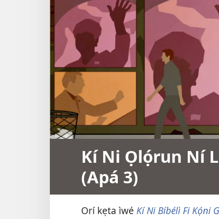
Kí Ni Ọlọ́run Ní L
(Apá 3)
Orí kẹta ìwé
Kí Ni Bíbélì Fi Kọ́ni