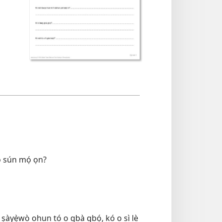
bọ̀ sún mọ́ ọn?
ti ṣàyẹ̀wò ohun tó o gbà gbọ́, kó o sì lè