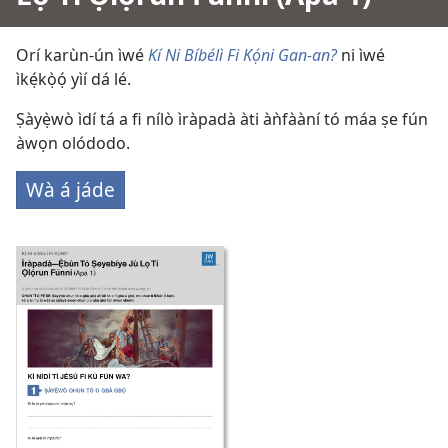
Orí karùn-ún ìwé
Kí Ni Bíbélì Fi Kọ́ni Gan-an?
ni ìwé
ìkẹ́kọ̀ọ́ yìí dá lé.
Ṣàyẹ̀wò ìdí tá a fi nílò ìràpadà àti àǹfààní tó máa ṣe fún
àwọn olódodo.
Wà á jáde