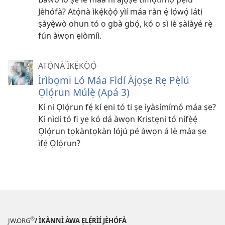
Jèhófà? Atọ́nà ìkẹ́kọ̀ọ́ yìí máa ràn ẹ́ lọ́wọ́ láti
ṣàyẹ̀wò ohun tó o gbà gbọ́, kó o sì lè ṣàlàyé rẹ̀
fún àwọn ẹlòmíì.
ATỌ́NÀ ÌKẸ́KỌ̀Ọ́
Ìrìbọmi Ló Máa Fìdí Àjọṣe Rẹ Pẹ̀lú
Ọlọ́run Múlẹ̀ (Apá 3)
Kí ni Ọlọ́run fẹ́ kí ẹni tó ti ṣe ìyàsímímọ́ máa ṣe?
Kí nìdí tó fi yẹ kó dá àwọn Kristẹni tó nífẹ̀ẹ́
Ọlọ́run tọkàntọkàn lójú pé àwọn á lè máa ṣe
ìfẹ́ Ọlọ́run?
®
JW.ORG
/ ÌKÀNNÌ ÀWA ẸLẸ́RÌÍ JÈHÓFÀ