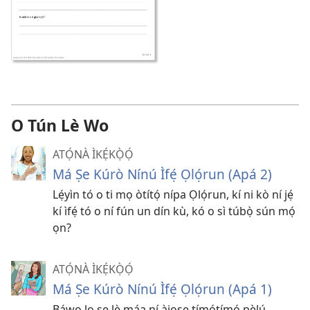
O Tún Lè Wo
ATỌ́NÀ ÌKẸ́KỌ̀Ọ́
Má Ṣe Kúrò Nínú Ìfẹ́ Ọlọ́run (Apá 2)
Lẹ́yìn tó o ti mọ òtítọ́ nípa Ọlọ́run, kí ni kò ní jẹ́
kí ìfẹ́ tó o ní fún un dín kù, kó o sì túbọ̀ sún mọ́
ọn?
ATỌ́NÀ ÌKẸ́KỌ̀Ọ́
Má Ṣe Kúrò Nínú Ìfẹ́ Ọlọ́run (Apá 1)
Báwo lo ṣe lè máa ní àjọṣe tímọ́tímọ́ pẹ̀lú