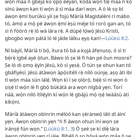
wọ́n máa ń gbéjà ko ọ̀pọ̀ èèyàn, kódà wọ́n tiẹ̀ máa ń kó
sínú àwọn kan tí wọ́n á sì máa darí wọn. A ò lè sọ bí
àwọn ẹ̀mí burúkú yìí ṣe fojú Màríà Magidalénì rí màbo
tó, àmọ́ a mọ̀ pé àwọn ẹ̀mí èṣù méje tó rorò gan-an, tó
sì ń fòòró rẹ̀ ló wà lára rẹ̀. A dúpẹ́ lọ́wọ́ Jésù Kristi,
gbogbo wọn pátá ló lé jáde láìku ẹyọ kan!—
Lúùkù 8:2
.
Ní báyìí, Màríà ti bọ́, ìtura tó bá a kọjá àfẹnusọ, ó sì ti
bẹ̀rẹ̀ ìgbé ayé ọ̀tun. Báwo ló ṣe lè fi hàn pé òun moore?
Ṣe ló di ọmọ ẹ̀yìn Jésù, kò sì yẹsẹ̀. Ó tún ṣe ohun kan tó
gbàfiyèsí. Jésù àtàwọn àpọ́sítélì rẹ̀ nílò oúnjẹ, aṣọ àti ibi
tí wọ́n máa sùn lálẹ́. Wọn kì í ṣe ọlọ́rọ̀, bẹ́ẹ̀ sì ni wọn ò
ṣiṣẹ́ tí wọ́n lè fi gbọ́ bùkátà ara wọn nígbà yẹn. Torí
náà, wọ́n nílò ìtìlẹ́yìn kí wọ́n lè gbájú mọ́ iṣẹ́ ìwàásù àti
kíkọ́ni.
Màríà àtàwọn obìnrin mélòó kan ṣèrànwọ́ láti dí àìní
yẹn. Àwọn obìnrin yẹn “ń fi àwọn ohun ìní wọn ṣe
ìránṣẹ́ fún wọn.” (
Lúùkù 8:1,
3
) Ó ṣeé ṣe kí díẹ̀ lára
àwọn obìnrin yẹn rí jájẹ. Bíbélì ò sọ bóyá wọ́n máa ń se