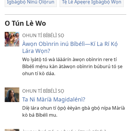
Ìgbàgbọ́ Nínú Ọlọ́run
Tẹ̀ Lé Àpẹẹrẹ Ìgbàgbọ́ Wọn
O Tún Lè Wo
OHUN TÍ BÍBÉLÌ SỌ
Àwọn Obìnrin inú Bíbélì​—Kí La Rí Kọ́
Lára Wọn?
Wo ìyàtọ̀ tó wà láàárín àwọn obìnrin rere tí
Bíbélì mẹ́nu kàn àtàwọn obìnrin búburú tó ṣe
ohun tí kò dáa.
OHUN TÍ BÍBÉLÌ SỌ
Ta Ni Màríà Magidalénì?
Díẹ̀ lára ohun tí ọ̀pọ̀ èèyàn gbà gbọ́ nípa Màríà
kò bá Bíbélì mu.