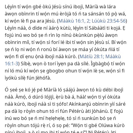
Lẹ́yìn tí wọ́n gbé òkú Jésù sínú ibojì, Màríà wà lára
àwọn obìnrin tí wọ́n mú èròjà tó ń ta sánsán tó pọ̀ wá,
kí wọ́n lè fi pa ara Jésù. (
Máàkù 16:1, 2;
Lúùkù 23:54-56
)
Lẹ́yìn náà, ó dìde ní àárọ̀ kùtù, lẹ́yìn tí Sábáàtì ti kọjá. Ẹ
fojú inú wo bó ṣe ń rìn lọ nínú òkùnkùn pẹ̀lú àwọn
obìnrin míì, tí wọ́n sì forí lé ibi tí wọ́n sin Jésù sí. Bí wọ́n
ṣe ń lọ ni wọ́n ń ronú bí àwọn ṣe máa yí òkúta ńlá tí
wọ́n fi dí ẹnu ọ̀nà ibojì náà kúrò. (
Mátíù 28:1;
Máàkù
16:1-3
) Síbẹ̀, wọn ò torí ìyẹn pa dà sílé. Ìgbàgbọ́ tí wọ́n
ní ló mú kí wọ́n ṣe gbogbo ohun tí wọ́n lè ṣe, wọ́n sì fi
ìyókù sílẹ̀ fún Jèhófà.
Ó ṣeé ṣe kó jẹ́ pé Màríà ló ṣáájú àwọn tó kù débi ibojì
náà. Àmọ́, ó dúró lójijì, ẹ̀rù bà á, háà! wọ́n ti yí òkúta
náà kúrò, ibojì náà sì ti ṣófo! Akínkanjú obìnrin yìí sáré
pa dà lọ ròyìn ohun tó rí fún Pétérù àti Jòhánù. Ẹ fojú
inú wo bó ṣe ń mí hẹlẹhẹlẹ, tó sì ń sunkún bó ṣe ń
ròyìn ohun tójú rẹ̀ rí, ó sọ pé: “Wọ́n ti gbé Olúwa kúrò
nínú ibojì, a ò sì mọ ibi tí wọ́n tẹ́ ẹ sí”! Ni Pétérù àti