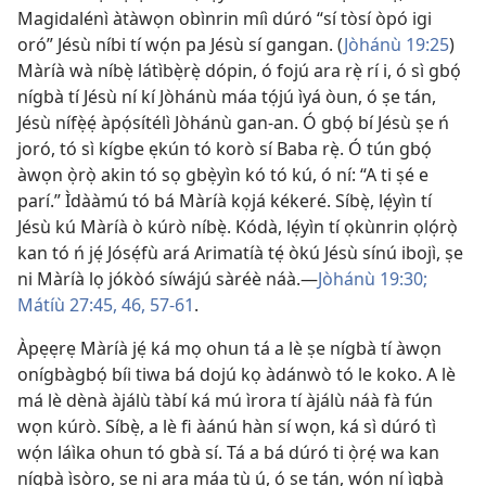
Magidalénì àtàwọn obìnrin míì dúró “sí tòsí òpó igi
oró” Jésù níbi tí wọ́n pa Jésù sí gangan. (
Jòhánù 19:25
)
Màríà wà níbẹ̀ látìbẹ̀rẹ̀ dópin, ó fojú ara rẹ̀ rí i, ó sì gbọ́
nígbà tí Jésù ní kí Jòhánù máa tọ́jú ìyá òun, ó ṣe tán,
Jésù nífẹ̀ẹ́ àpọ́sítélì Jòhánù gan-an. Ó gbọ́ bí Jésù ṣe ń
joró, tó sì kígbe ẹkún tó korò sí Baba rẹ̀. Ó tún gbọ́
àwọn ọ̀rọ̀ akin tó sọ gbẹ̀yìn kó tó kú, ó ní: “A ti ṣé e
parí.” Ìdààmú tó bá Màríà kọjá kékeré. Síbẹ̀, lẹ́yìn tí
Jésù kú Màríà ò kúrò níbẹ̀. Kódà, lẹ́yìn tí ọkùnrin ọlọ́rọ̀
kan tó ń jẹ́ Jósẹ́fù ará Arimatíà tẹ́ òkú Jésù sínú ibojì, ṣe
ni Màríà lọ jókòó síwájú sàréè náà.—
Jòhánù 19:30;
Mátíù 27:45, 46,
57-61
.
Àpẹẹrẹ Màríà jẹ́ ká mọ ohun tá a lè ṣe nígbà tí àwọn
onígbàgbọ́ bíi tiwa bá dojú kọ àdánwò tó le koko. A lè
má lè dènà àjálù tàbí ká mú ìrora tí àjálù náà fà fún
wọn kúrò. Síbẹ̀, a lè fi àánú hàn sí wọn, ká sì dúró tì
wọ́n láìka ohun tó gbà sí. Tá a bá dúró ti ọ̀rẹ́ wa kan
nígbà ìṣòro, ṣe ni ara máa tù ú, ó ṣe tán, wọ́n ní ìgbà