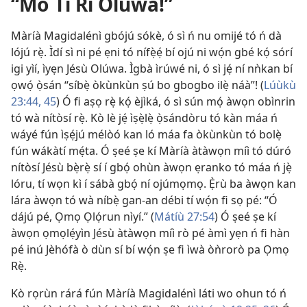
“Mo Ti Rí Olúwa!”
Màríà Magidalénì gbójú sókè, ó sì ń nu omijé tó ń dà
lójú rẹ̀. Ìdí sì ni pé ẹni tó nífẹ̀ẹ́ bí ojú ni wọ́n gbé kọ́ sórí
igi yìí, ìyẹn Jésù Olúwa. Ìgbà ìrúwé ni, ó sì jẹ́ ní nǹkan bí
ọwọ́ ọ̀sán “síbẹ̀ òkùnkùn ṣú bo gbogbo ilẹ̀ náà”! (
Lúùkù
23:44, 45
) Ó fi aṣọ rẹ̀ kọ́ èjìká, ó sì sún mọ́ àwọn obìnrin
tó wà nítòsí rẹ̀. Kò lè jẹ́ ìṣẹ̀lẹ̀ ọ̀sándòru tó kàn máa ń
wáyé fún ìṣẹ́jú mélòó kan ló máa fa òkùnkùn tó bolẹ̀
fún wákàtí mẹ́ta. Ó ṣeé ṣe kí Màríà àtàwọn míì tó dúró
nítòsí Jésù bẹ̀rẹ̀ sí í gbọ́ ohùn àwọn ẹranko tó máa ń jẹ̀
lóru, tí wọn kì í sábà gbọ́ ní ojúmọmọ. Ẹ̀rù ba àwọn kan
lára àwọn tó wà níbẹ̀ gan-an débi tí wọ́n fi sọ pé: “Ó
dájú pé, Ọmọ Ọlọ́run nìyí.” (
Mátíù 27:54
) Ó ṣeé ṣe kí
àwọn ọmọlẹ́yìn Jésù àtàwọn míì rò pé àmì yẹn ń fi hàn
pé inú Jèhófà ò dùn sí bí wọ́n ṣe fi ìwà òǹrorò pa Ọmọ
Rẹ̀.
Kò rọrùn rárá fún Màríà Magidalénì láti wo ohun tó ń