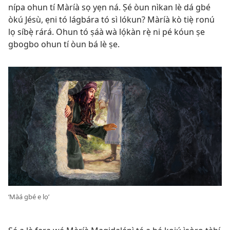
nípa ohun tí Màríà sọ yẹn ná. Ṣé òun nìkan lè dá gbé
òkú Jésù, ẹni tó lágbára tó sì lókun? Màríà kò tiẹ̀ ronú
lọ síbẹ̀ rárá. Ohun tó ṣáà wà lọ́kàn rẹ̀ ni pé kóun ṣe
gbogbo ohun tí òun bá lè ṣe.
‘Màá gbé e lọ’