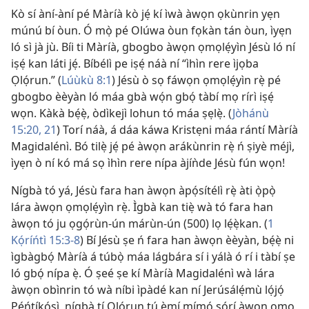
Kò sí àní-àní pé Màríà kò jẹ́ kí ìwà àwọn ọkùnrin yẹn
múnú bí òun. Ó mọ̀ pé Olúwa òun fọkàn tán òun, ìyẹn
ló sì jà jù. Bíi ti Màríà, gbogbo àwọn ọmọlẹ́yìn Jésù ló ní
iṣẹ́ kan láti jẹ́. Bíbélì pe iṣẹ́ náà ní “ìhìn rere ìjọba
Ọlọ́run.” (
Lúùkù 8:1
) Jésù ò sọ fáwọn ọmọlẹ́yìn rẹ̀ pé
gbogbo èèyàn ló máa gbà wọ́n gbọ́ tàbí mọ rírì iṣẹ́
wọn. Kàkà bẹ́ẹ̀, òdìkejì lohun tó máa ṣẹlẹ̀. (
Jòhánù
15:20, 21
) Torí náà, á dáa káwa Kristẹni máa rántí Màríà
Magidalénì. Bó tilẹ̀ jẹ́ pé àwọn arákùnrin rẹ̀ ń ṣiyè méjì,
ìyẹn ò ní kó má sọ ìhìn rere nípa àjíǹde Jésù fún wọn!
Nígbà tó yá, Jésù fara han àwọn àpọ́sítélì rẹ̀ àti ọ̀pọ̀
lára àwọn ọmọlẹ́yìn rẹ̀. Ìgbà kan tiẹ̀ wà tó fara han
àwọn tó ju ọgọ́rùn-ún márùn-ún (500) lọ lẹ́ẹ̀kan. (
1
Kọ́ríńtì 15:3-8
) Bí Jésù ṣe ń fara han àwọn èèyàn, bẹ́ẹ̀ ni
ìgbàgbọ́ Màríà á túbọ̀ máa lágbára sí i yálà ó rí i tàbí ṣe
ló gbọ́ nípa ẹ̀. Ó ṣeé ṣe kí Màríà Magidalénì wà lára
àwọn obìnrin tó wà níbi ìpàdé kan ní Jerúsálẹ́mù lọ́jọ́
Pẹ́ńtíkọ́sì, nígbà tí Ọlọ́run tú ẹ̀mí mímọ́ sórí àwọn ọmọ