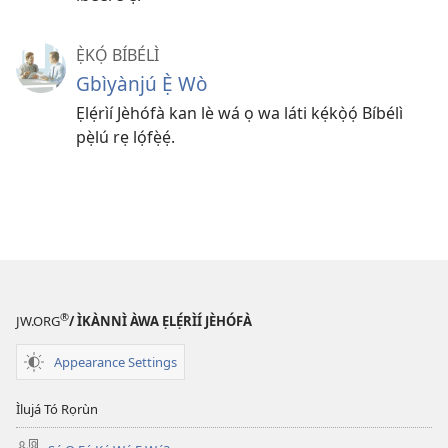
Ẹ̀KỌ́ BÍBÉLÌ
Gbìyànjú Ẹ̀ Wò
Ẹlẹ́rìí Jèhófà kan lè wá ọ wa láti kẹ́kọ̀ọ́ Bíbélì
pẹ̀lú rẹ lọ́fẹ̀ẹ́.
®
JW.ORG
/ ÌKÀNNÌ ÀWA ẸLẸ́RÌÍ JÈHÓFÀ
Appearance Settings
Ìlujá Tó Rọrùn