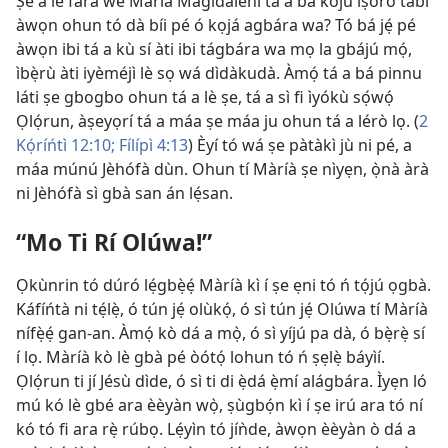
Ṣé a lè fara wé Màríà Magidalénì tá a bá kojú ìṣòro tàbí
àwọn ohun tó dà bíi pé ó kọjá agbára wa? Tó bá jẹ́ pé
àwọn ibi tá a kù sí àti ibi tágbára wa mọ la gbájú mọ́,
ìbẹ̀rù àti iyèméjì lè sọ wá dìdàkudà. Àmọ́ tá a bá pinnu
láti ṣe gbogbo ohun tá a lè ṣe, tá a sì fi ìyókù sọ́wọ́
Ọlọ́run, àṣeyọrí tá a máa ṣe máa ju ohun tá a lérò lọ. (
2
Kọ́ríńtì 12:10;
Fílípì 4:13
) Èyí tó wá ṣe pàtàkì jù ni pé, a
máa múnú Jèhófà dùn. Ohun tí Màríà ṣe nìyẹn, ọ̀nà àrà
ni Jèhófà sì gbà san án lẹ́san.
“Mo Ti Rí Olúwa!”
Ọkùnrin tó dúró lẹ́gbẹ̀ẹ́ Màríà kì í ṣe ẹni tó ń tọ́jú ọgbà.
Káfíńtà ni tẹ́lẹ̀, ó tún jẹ́ olùkọ́, ó sì tún jẹ́ Olúwa tí Màríà
nífẹ̀ẹ́ gan-an. Àmọ́ kò dá a mọ̀, ó sì yíjú pa dà, ó bẹ̀rẹ̀ sí
í lọ. Màríà kò lè gbà pé òótọ́ lohun tó ń ṣẹlẹ̀ báyìí.
Ọlọ́run ti jí Jésù dìde, ó sì ti di ẹ̀dá ẹ̀mí alágbára. Ìyẹn ló
mú kó lè gbé ara èèyàn wọ̀, ṣùgbọ́n kì í ṣe irú ara tó ní
kó tó fi ara rẹ̀ rúbọ. Lẹ́yìn tó jíǹde, àwọn èèyàn ò dá a