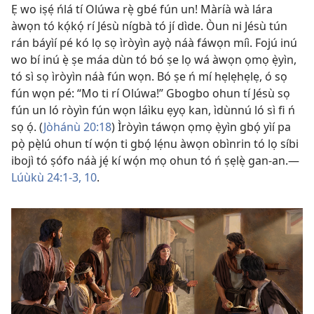
Ẹ wo iṣẹ́ ńlá tí Olúwa rẹ̀ gbé fún un! Màríà wà lára
àwọn tó kọ́kọ́ rí Jésù nígbà tó jí dìde. Òun ni Jésù tún
rán báyìí pé kó lọ sọ ìròyìn ayọ̀ náà fáwọn míì. Fojú inú
wo bí inú ẹ̀ ṣe máa dùn tó bó ṣe lọ wá àwọn ọmọ ẹ̀yìn,
tó sì sọ ìròyìn náà fún wọn. Bó ṣe ń mí hẹlẹhẹlẹ, ó sọ
fún wọn pé: “Mo ti rí Olúwa!” Gbogbo ohun tí Jésù sọ
fún un ló ròyìn fún wọn láìku ẹyọ kan, ìdùnnú ló sì fi ń
sọ ọ́. (
Jòhánù 20:18
) Ìròyìn táwọn ọmọ ẹ̀yìn gbọ́ yìí pa
pọ̀ pẹ̀lú ohun tí wọ́n ti gbọ́ lẹ́nu àwọn obìnrin tó lọ síbi
ibojì tó ṣófo náà jẹ́ kí wọ́n mọ ohun tó ń ṣẹlẹ̀ gan-an.—
Lúùkù 24:1-3,
10
.