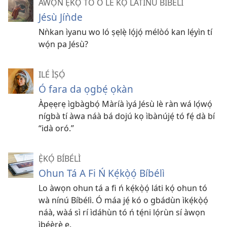
ÀWỌN Ẹ̀KỌ́ TÓ O LÈ KỌ́ LÁTINÚ BÍBÉLÌ
Jésù Jíǹde
Nǹkan ìyanu wo ló ṣẹlẹ̀ lọ́jọ́ mélòó kan lẹ́yìn tí
wọ́n pa Jésù?
ILÉ ÌṢỌ́
Ó fara da ọgbẹ́ ọkàn
Àpẹẹrẹ ìgbàgbọ́ Màríà ìyá Jésù lè ràn wá lọ́wọ́
nígbà tí àwa náà bá dojú kọ ìbànújẹ́ tó fẹ́ dà bí
“idà oró.”
Ẹ̀KỌ́ BÍBÉLÌ
Ohun Tá A Fi Ń Kẹ́kọ̀ọ́ Bíbélì
Lo àwọn ohun tá a fi ń kẹ́kọ̀ọ́ láti kọ́ ohun tó
wà nínú Bíbélì. Ó máa jẹ́ kó o gbádùn ìkẹ́kọ̀ọ́
náà, wàá sì rí ìdáhùn tó ń tẹ́ni lọ́rùn sí àwọn
ìbéèrè ẹ.