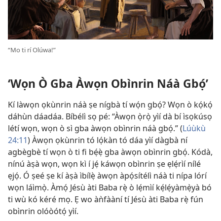
“Mo ti rí Olúwa!”
‘Wọn Ò Gba Àwọn Obìnrin Náà Gbọ́’
Kí làwọn ọkùnrin náà ṣe nígbà tí wọ́n gbọ́? Wọn ò kọ́kọ́
dáhùn dáadáa. Bíbélì sọ pé: “Àwọn ọ̀rọ̀ yìí dà bí ìsọkúsọ
létí wọn, wọn ò sì gba àwọn obìnrin náà gbọ́.” (
Lúùkù
24:11
) Àwọn ọkùnrin tó lọ́kàn tó dáa yìí dàgbà ní
agbègbè tí wọn ò ti fi bẹ́ẹ̀ gba àwọn obìnrin gbọ́. Kódà,
nínú àṣà wọn, wọn kì í jẹ́ káwọn obìnrin ṣe ẹlẹ́rìí nílé
ẹjọ́. Ó ṣeé ṣe kí àṣà ìbílẹ̀ àwọn àpọ́sítélì náà ti nípa lórí
wọn láìmọ̀. Àmọ́ Jésù àti Baba rẹ̀ ò lẹ́mìí kẹ́lẹ́yàmẹ̀yà bó
ti wù kó kéré mọ. Ẹ wo àǹfààní tí Jésù àti Baba rẹ̀ fún
obìnrin olóòótọ́ yìí.