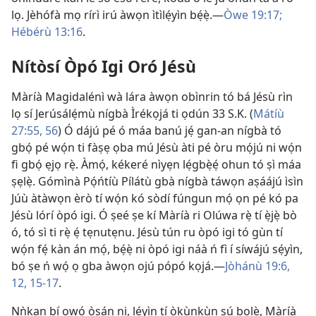
lọ. Jèhófà mọ rírì irú àwọn ìtìlẹ́yìn bẹ́ẹ̀.—
Òwe 19:17;
Hébérù 13:16
.
Nítòsí Òpó Igi Oró Jésù
Màríà Magidalénì wà lára àwọn obìnrin tó bá Jésù rìn
lọ sí Jerúsálẹ́mù nígbà Ìrékọjá ti ọdún 33 S.K. (
Mátíù
27:55, 56
) Ó dájú pé ó máa banú jẹ́ gan-an nígbà tó
gbọ́ pé wọ́n ti fàṣẹ ọba mú Jésù àti pé òru mọ́jú ni wọ́n
fi gbọ́ ẹjọ rẹ̀. Àmọ́, kékeré nìyẹn lẹ́gbẹ̀ẹ́ ohun tó ṣì máa
ṣẹlẹ̀. Gómìnà Pọ́ńtíù Pílátù gbà nígbà táwọn aṣáájú ìsìn
Júù àtàwọn èrò tí wọ́n kó sòdí fúngun mọ́ ọn pé kó pa
Jésù lórí òpó igi. Ó ṣeé ṣe kí Màríà ri Olúwa rẹ̀ tí ẹ̀jẹ̀ bò
ó, tó sì ti rẹ̀ ẹ́ tẹnutẹnu. Jésù tún ru òpó igi tó gùn tí
wọ́n fẹ́ kàn án mọ́, bẹ́ẹ̀ ni òpó igi náà ń fì í síwájú sẹ́yìn,
bó ṣe ń wọ́ ọ gba àwọn ojú pópó kọjá.—
Jòhánù 19:6,
12,
15-17
.
Nǹkan bí ọwọ́ ọ̀sán ni, lẹ́yìn tí òkùnkùn ṣú bolẹ̀, Màríà