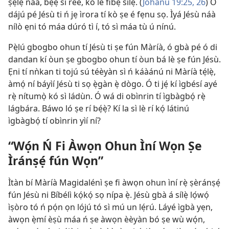
ṣẹlẹ̀ náà, bẹ́ẹ̀ sì rèé, kò lè fibẹ̀ sílẹ̀. (
Jòhánù 19:25, 26
) Ó
dájú pé Jésù ti ń jẹ ìrora tí kò ṣe é fẹnu sọ. Ìyá Jésù náà
nílò ẹni tó máa dúró tì í, tó sì máa tù ú nínú.
Pẹ̀lú gbogbo ohun tí Jésù ti ṣe fún Màríà, ó gbà pé ó di
dandan kí òun ṣe gbogbo ohun tí òun bá lè ṣe fún Jésù.
Ẹni tí nǹkan ti tojú sú téèyàn sì ń káàánú ni Màríà tẹ́lẹ̀,
àmọ́ ní báyìí Jésù ti sọ ẹ̀gàn ẹ̀ dògo. Ó ti jẹ́ kí ìgbésí ayé
rẹ̀ nítumọ̀ kó sì ládùn. Ó wá di obìnrin tí ìgbàgbọ́ rẹ̀
lágbára. Báwo ló ṣe rí bẹ́ẹ̀? Kí la sì lè rí kọ́ látinú
ìgbàgbọ́ tí obìnrin yìí ní?
“Wọ́n Ń Fi Àwọn Ohun Ìní Wọn Ṣe
Ìránṣẹ́ fún Wọn”
Ìtàn bí Màríà Magidalénì ṣe fi àwọn ohun ìní rẹ̀ ṣèránṣẹ́
fún Jésù ni Bíbélì kọ́kọ́ sọ nípa ẹ̀. Jésù gbà á sílẹ̀ lọ́wọ́
ìṣòro tó ń pọ́n ọn lójú tó sì mú un lẹ́rú. Láyé ìgbà yẹn,
àwọn ẹ̀mí èṣù máa ń ṣe àwọn èèyàn bó ṣe wù wọ́n,