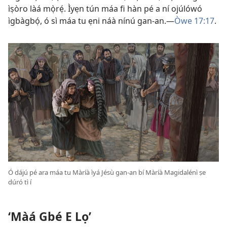
ìṣòro làá mọ̀rẹ́. Ìyẹn tún máa fi hàn pé a ní ojúlówó
ìgbàgbọ́, ó sì máa tu ẹni náà nínú gan-an.—
Òwe 17:17
.
Ó dájú pé ara máa tu Màríà ìyá Jésù gan-an bí Màríà Magidalénì ṣe
dúró tì í
‘Màá Gbé E Lọ’