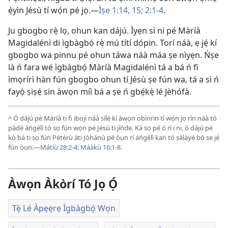
ẹ̀yìn Jésù tí wọ́n pé jọ.—
Ìṣe 1:14, 15;
2:1-4
.
Ju gbogbo rẹ̀ lọ, ohun kan dájú. Ìyẹn sì ni pé Màríà
Magidalénì di ìgbàgbọ́ rẹ̀ mú títí dópin. Torí náà, ẹ jẹ́ kí
gbogbo wa pinnu pé ohun táwa náà máa ṣe nìyẹn. Ńṣe
là ń fara wé ìgbàgbọ́ Màríà Magidalénì tá a bá ń fi
ìmọrírì hàn fún gbogbo ohun tí Jésù ṣe fún wa, tá a sì ń
fayọ̀ ṣiṣẹ́ sin àwọn míì bá a ṣe ń gbẹ́kẹ̀ lé Jèhófà.
^
Ó dájú pé Màríà ti fi ibojì náà sílẹ̀ kí àwọn obìnrin tí wọ́n jọ rìn náà tó
pàdé áńgẹ́lì tó sọ fún wọn pé Jésù ti jíǹde. Ká sọ pé ó rí i ni, ó dájú pé
kò bá ti sọ fún Pétérù àti Jòhánù pé òun rí áńgẹ́lì kan tó ṣàlàyé bó ṣe jẹ́
fún òun.—
Mátíù 28:2-4;
Máàkù 16:1-8
.
Àwọn Àkòrí Tó Jọ Ọ́
Tẹ̀ Lé Àpẹẹrẹ Ìgbàgbọ́ Wọn