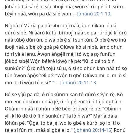
Jòhánù bá sáré lọ síbi ibojì náà, wọ́n sì rí i pé ó ti ṣófo.
Lẹ́yìn náà, wọ́n pa dà sílé wọn.—
Jòhánù 20:1-10
.
Nígbà tí Màríà pa dà síbi ibojì náà, òun nìkan ló dá
dúró síbẹ̀. Ní àárọ̀ kùtù, bí ibojì náà ṣe pa rọ́rọ́ jẹ́ kí ọ̀rọ̀
náà túbọ̀ dùn ún, ó wá bẹ̀rẹ̀ sí í sunkún. Ó bẹ̀rẹ̀ wo inú
ibojì náà, síbẹ̀ kò gbà pé Olúwa kò sí níbẹ̀, àmọ́ ohun
tó rí yà á lẹ́nu. Àwọn áńgẹ́lì méjì tó wọ aṣọ funfun
jókòó síbẹ̀! Wọ́n béèrè lọ́wọ́ rẹ̀ pé: “Kí ló dé tó ò ń
sunkún?” Ọ̀rọ̀ náà tojú sú u, ó sì sọ ohun kan náà tó sọ
fún àwọn àpọ́sítélì pé: “Wọ́n ti gbé Olúwa mi lọ, mi ò sì
mọ ibi tí wọ́n tẹ́ ẹ sí.”
—
Jòhánù 20:11-13
.
*
Bó ṣe yíjú pa dà, ó rí ọkùnrin kan tó dúró sẹ́yìn rẹ̀. Kò
mọ ẹni tí ọkùnrin náà jẹ́, ó rò pé ẹni tó ń tọ́jú ọgbà ni.
Ọkùnrin náà fi ohùn pẹ̀lẹ́ béèrè lọ́wọ́ rẹ̀ pé: “Obìnrin
yìí, kí ló dé tí ó fi ń sunkún? Ta lò ń wá?” Màríà dá a
lóhùn pé, “Ọ̀gá, tó bá jẹ́ ìwọ lo gbé e kúrò, sọ ibi tí o
tẹ́ ẹ sí fún mi, màá sì gbé e lọ.” (
Jòhánù 20:14-15
) Ronú