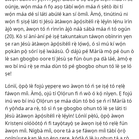
oúnjẹ, wọ́n máa ń fọ aṣọ tàbí wọ́n máa ń ṣètò ibi tí
wọ́n máa dé sí láti abúlé kan sí òmíì. Àmọ́, tinútinú ni
wọ́n fi ṣiṣẹ́ láti ti Jésù àtàwọn àpọ́sítélì rẹ̀ lẹ́yìn lẹ́nu ìrìn
àjò wọn, àwọn tó ń rìnrìn àjò náà sábà máa ń tó ogún
(20). Kò sí àní-àní pé iṣẹ́ takuntakun táwọn obìnrin yẹn
ṣe ran Jésù àtàwọn àpọ́sítélì rẹ̀ lọ́wọ́, ó sì mú kí wọ́n
pọkàn pọ̀ sórí iṣẹ́ ìwàásù. Ó dájú pé Màríà mọ̀ pé òun ò
lè san gbogbo oore tí Jésù ṣe fún òun pa dà láé, àmọ́ ẹ
wo bí inú rẹ̀ ṣe máa dùn tó pé gbogbo ohun tó lè ṣe ló
ṣe!
Lónìí, ọ̀pọ̀ lè fojú yẹpẹrẹ wo àwọn tó ń ṣe iṣẹ́ tó rẹlẹ̀
fáwọn míì. Àmọ́, ojú tí Ọlọ́run fi ń wò ó kọ́ nìyẹn. Ẹ fojú
inú wo bí inú Ọlọ́run ṣe máa dùn tó bó ṣe ń rí Màríà tó
ń yọ̀ǹda ara rẹ̀, tó sì ń ṣe gbogbo ohun tó lè ṣe láti ti
Jésù àtàwọn àpọ́sítélì rẹ̀ lẹ́yìn! Lónìí pẹ̀lú, ọ̀pọ̀ àwọn
Kristẹni olóòótọ́ ń fi tayọ̀tayọ̀ ṣe àwọn iṣẹ́ tó rẹlẹ̀ fún
àwọn míì. Nígbà míì, oore tá a ṣe fáwọn míì tàbí ọ̀rọ̀
onínúure kan lè so èso rere, kódà ó lè ju ohun tá a rò