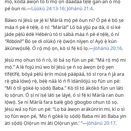
mọ̀, kódà àwọn tó ti mọ̀ ọn dáadáa tẹ́lẹ̀ gan-an ò mọ̀
pé òun ni.—
Lúùkù 24:13-16;
Jòhánù 21:4
.
Báwo ni Jésù ṣe jẹ́ kí Màríà mọ̀ pé òun ni? Ó pè é bó ṣe
máa ń pè é tẹ́lẹ̀, ó ní: “Màríà!” Ló bá yíjú pa dà, ó sì ké
jáde pẹ̀lú èdè Hébérù tó ti sábà máa ń pè é tẹ́lẹ̀, ó ní
“Rábónì!”
Bó ṣe di olùkọ́ rẹ̀ ọ̀wọ́n nìyẹn o! Ayọ̀ ẹ̀ kún
àkúnwọ́sílẹ̀. Ó rọ̀ mọ́ ọn, kò sì fẹ́ kó lọ.—
Jòhánù 20:16
.
Jésù mọ ohun tó ń rò, ló bá sọ fún un pé: “Má rọ̀ mọ́ mi
mọ́.” A lè fojú inú wo bí Jésù ṣe ń sọ àwọn ọ̀rọ̀ yẹn
tìfẹ́tìfẹ́, bóyá pẹ̀lú ẹ̀rín músẹ́ pàápàá, tó sì rọra ń já ara
rẹ̀ gbà lọ́wọ́ rẹ̀, bẹ́ẹ̀ náà ló ń fi ìdánilójú sọ fún un pé:
“Mi ò tíì gòkè lọ sọ́dọ̀ Baba.” Kò tíì tó àkókò fún un láti
lọ sọ́run. Ó ṣì ní iṣẹ́ láti ṣe láyé, ó sì fẹ́ kí Màríà ran òun
lọ́wọ́. Ṣe ni Màríà fara balẹ̀ gbọ́ gbogbo ohun tó sọ.
Jésù wá sọ fún un pé: “Lọ bá àwọn arákùnrin mi, kí o sì
sọ fún wọn pé, ‘Mo ń gòkè lọ sọ́dọ̀ Baba mi àti Baba yin
àti sọ́dọ̀ Ọlọ́run mi àti Ọlọ́run yin.’ ”—
Jòhánù 20:17
.