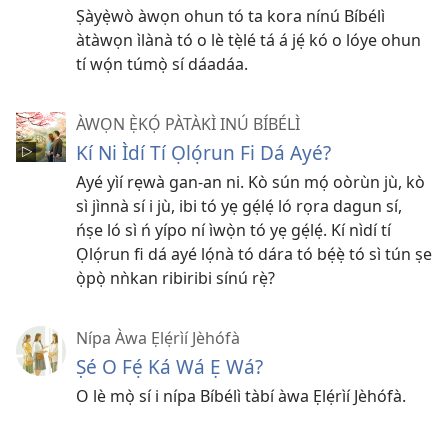
Ṣàyẹ̀wò àwọn ohun tó ta kora nínú Bíbélì
àtàwọn ìlànà tó o lè tẹ̀lé tá á jẹ́ kó o lóye ohun
tí wọ́n túmọ̀ sí dáadáa.
ÀWỌN Ẹ̀KỌ́ PÀTÀKÌ INÚ BÍBÉLÌ
Kí Ni Ìdí Tí Ọlọ́run Fi Dá Ayé?
Ayé yìí rẹwà gan-an ni. Kò sún mọ́ oòrùn jù, kò
sì jìnnà sí i jù, ibi tó yẹ gẹ́lẹ́ ló rọra dagun sí,
ńṣe ló sì ń yípo ní ìwọ̀n tó yẹ gẹ́lẹ́. Kí nìdí tí
Ọlọ́run fi dá ayé lọ́nà tó dára tó bẹ́ẹ̀ tó sì tún ṣe
ọ̀pọ̀ nǹkan ribiribi sínú rẹ̀?
Nípa Àwa Ẹlẹ́rìí Jèhófà
Ṣé O Fẹ́ Ká Wá Ẹ Wá?
O lè mọ̀ sí i nípa Bíbélì tàbí àwa Ẹlẹ́rìí Jèhófà.