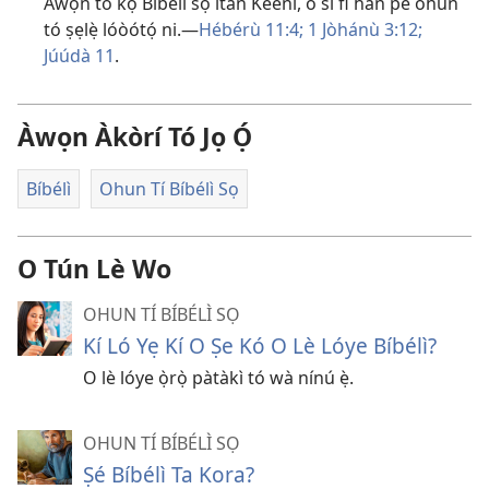
Àwọn tó kọ Bíbélì sọ ìtàn Kéènì, ó sì fi hàn pé ohun
tó ṣẹlẹ̀ lóòótọ́ ni.​—
Hébérù 11:4;
1 Jòhánù 3:12;
Júúdà 11
.
Àwọn Àkòrí Tó Jọ Ọ́
Bíbélì
Ohun Tí Bíbélì Sọ
O Tún Lè Wo
OHUN TÍ BÍBÉLÌ SỌ
Kí Ló Yẹ Kí O Ṣe Kó O Lè Lóye Bíbélì?
O lè lóye ọ̀rọ̀ pàtàkì tó wà nínú ẹ̀.
OHUN TÍ BÍBÉLÌ SỌ
Ṣé Bíbélì Ta Kora?