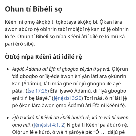
Ohun tí Bíbélì sọ
Kéènì ni ọmọ àkọ́kọ́ tí tọkọtaya àkọ́kọ́ bí. Ọ̀kan lára
àwọn àbúrò rẹ̀ obìnrin tàbí mọ̀lẹ́bí rẹ̀ kan tó jẹ́ obìnrin
ló fẹ́. Ohun tí Bíbélì sọ nípa Kéènì àti ìdílé rẹ̀ ló mú ká
parí èrò síbẹ̀.
Òtítọ́ nípa Kéènì àti ìdílé rẹ̀
Àtọ̀dọ̀ Ádámù àti Éfà ni gbogbo èèyàn ti ṣẹ̀ wá.
Ọlọ́run
‘dá gbogbo orílẹ̀-èdè àwọn ènìyàn láti ara ọkùnrin
kan [Ádámù], láti máa gbé ní ojú gbogbo ilẹ̀ ayé
pátá.’ (
Ìṣe 17:26
) Éfà, ìyàwó Ádámù, di “ìyá gbogbo
ẹni tí ń bẹ láàyè.” (
Jẹ́nẹ́sísì 3:20
) Torí náà, ó ní láti jẹ́
pé ọ̀kan lára àwọn ọmọ Ádámù àti Éfà ni Kéènì fẹ́.
Éfà ti kọ́kọ́ bí Kéènì àti Ébẹ́lì àbúrò rẹ̀, kó tó wá bí àwọn
ọmọ míì.
(
Jẹ́nẹ́sísì 4:1, 2
) Nígbà tí Kéènì pa àbúrò rẹ̀,
Ọlọ́run lé e kúrò, ó wá ń ṣàròyé pé: “Ó . . . dájú pé