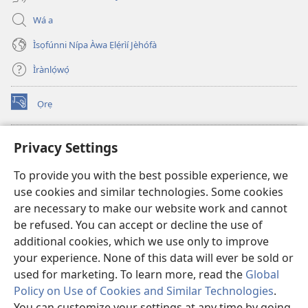
Wá a
Ìsọfúnni Nípa Àwa Ẹlẹ́rìí Jèhófà
Ìrànlọ́wọ́
Ọrẹ
(opens
new
window)
ÀKÁ ÌWÉ ORÍ ÍŃTÁNẸ́Ẹ̀TÌ TI Watchtower™
Privacy Settings
(opens
new
®
JW Hub
To provide you with the best possible experience, we
window)
(opens
use cookies and similar technologies. Some cookies
new
®
JW Library
window)
are necessary to make our website work and cannot
be refused. You can accept or decline the use of
®
Watchtower Library
additional cookies, which we use only to improve
your experience. None of this data will ever be sold or
used for marketing. To learn more, read the
Global
Policy on Use of Cookies and Similar Technologies
.
Copyright
© 2026 Watch Tower Bible and Tract Society of Pennsylvania.
You can customize your settings at any time by going