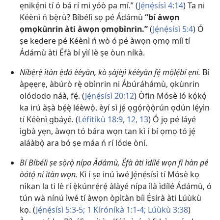
ẹnikẹ́ni tí ó bá rí mi yóò pa mí.” (
Jẹ́nẹ́sísì 4:14
) Ta ni
Kéènì ń bẹ̀rù? Bíbélì sọ pé Ádámù
“bí àwọn
ọmọkùnrin àti àwọn ọmọbìnrin.”
(
Jẹ́nẹ́sísì 5:4
) Ó
ṣe kedere pé Kéènì ń wò ó pé àwọn ọmọ míì tí
Ádámù àti Éfà bí yìí lè ṣe òun níkà.
Níbẹ̀rẹ̀ ìtàn ẹ̀dá èèyàn, kò ṣàjèjì kéèyàn fẹ́ mọ̀lẹ́bí ẹni.
Bí
àpẹẹrẹ, àbúrò rẹ̀ obìnrin ni Ábúráhámù, ọkùnrin
olódodo náà, fẹ́. (
Jẹ́nẹ́sísì 20:12
) Òfin Mósè ló kọ́kọ́
ka irú àṣà bẹ́ẹ̀ léèwọ̀, èyí sì jẹ́ ọgọ́rọ̀ọ̀rún ọdún lẹ́yìn
tí Kéènì gbáyé. (
Léfítíkù 18:9,
12, 13
) Ó jọ pé láyé
ìgbà yẹn, àwọn tó bára wọn tan kì í bí ọmọ tó jẹ́
aláàbọ̀ ara bó ṣe máa ń rí lóde òní.
Bí Bíbélì ṣe sọ̀rọ̀ nípa Ádámù, Éfà àti ìdílé wọn fi hàn pé
òótọ́ ni ìtàn wọn.
Kì í ṣe inú ìwé Jẹ́nẹ́sísì tí Mósè kọ
nìkan la ti lè rí ẹ̀kúnrẹ́rẹ́ àlàyé nípa ìlà ìdílé Ádámù, ó
tún wà nínú ìwé tí àwọn òpìtàn bíi Ẹ́sírà àti Lúùkù
kọ. (
Jẹ́nẹ́sísì 5:3-5;
1 Kíróníkà 1:1-4;
Lúùkù 3:38
)