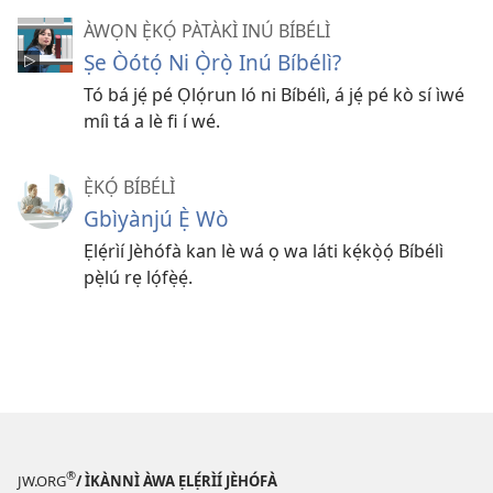
ÀWỌN Ẹ̀KỌ́ PÀTÀKÌ INÚ BÍBÉLÌ
Ṣe Òótọ́ Ni Ọ̀rọ̀ Inú Bíbélì?
Tó bá jẹ́ pé Ọlọ́run ló ni Bíbélì, á jẹ́ pé kò sí ìwé
míì tá a lè fi í wé.
Ẹ̀KỌ́ BÍBÉLÌ
Gbìyànjú Ẹ̀ Wò
Ẹlẹ́rìí Jèhófà kan lè wá ọ wa láti kẹ́kọ̀ọ́ Bíbélì
pẹ̀lú rẹ lọ́fẹ̀ẹ́.
®
JW.ORG
/ ÌKÀNNÌ ÀWA ẸLẸ́RÌÍ JÈHÓFÀ