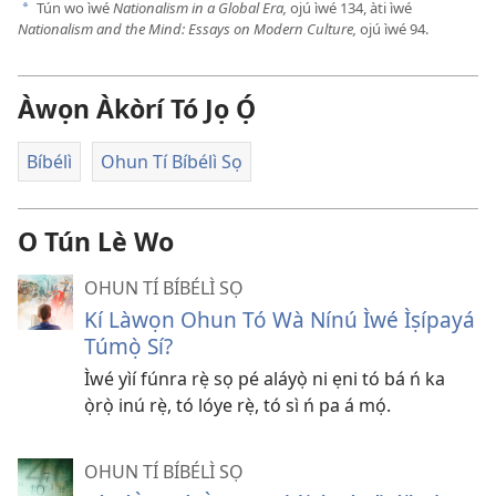
Tún wo ìwé
Nationalism in a Global Era,
ojú ìwé 134, àti ìwé
a
Nationalism and the Mind: Essays on Modern Culture,
ojú ìwé 94.
Àwọn Àkòrí Tó Jọ Ọ́
Bíbélì
Ohun Tí Bíbélì Sọ
O Tún Lè Wo
OHUN TÍ BÍBÉLÌ SỌ
Kí Làwọn Ohun Tó Wà Nínú Ìwé Ìṣípayá
Túmọ̀ Sí?
Ìwé yìí fúnra rẹ̀ sọ pé aláyọ̀ ni ẹni tó bá ń ka
ọ̀rọ̀ inú rẹ̀, tó lóye rẹ̀, tó sì ń pa á mọ́.
OHUN TÍ BÍBÉLÌ SỌ