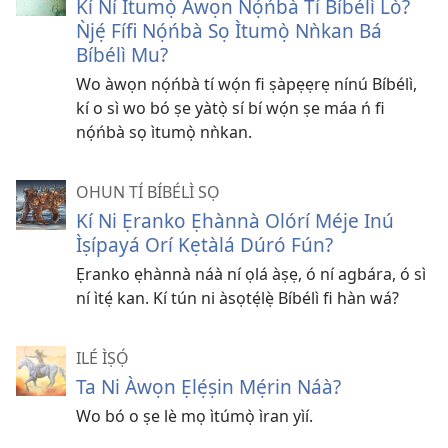
Kí Ní Ìtumọ̀ Àwọn Nọ́ńbà Tí Bíbélì Lò?
Ǹjẹ́ Fífi Nọ́ńbà Sọ Ìtumọ̀ Nǹkan Bá
Bíbélì Mu?
Wo àwọn nọ́ńbà tí wọ́n fi ṣàpẹẹrẹ nínú Bíbélì,
kí o sì wo bó ṣe yàtọ̀ sí bí wọ́n ṣe máa ń fi
nọ́ńbà sọ ìtumọ̀ nǹkan.
OHUN TÍ BÍBÉLÌ SỌ
Kí Ni Ẹranko Ẹhànnà Olórí Méje Inú
Ìṣípayá Orí Kẹtàlá Dúró Fún?
Ẹranko ẹhànnà náà ní ọlá àṣẹ, ó ní agbára, ó sì
ní ìtẹ́ kan. Kí tún ni àsọtẹ́lẹ̀ Bíbélì fi hàn wá?
ILÉ ÌṢỌ́
Ta Ni Àwọn Ẹlẹ́ṣin Mẹ́rin Náà?
Wo bó o ṣe lè mọ ìtúmọ̀ ìran yìí.