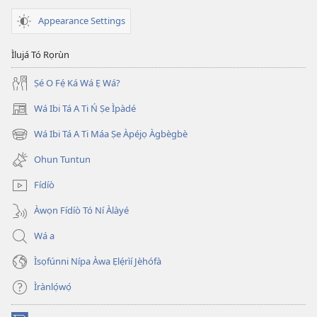
Appearance Settings
Ìlujá Tó Rọrùn
Ṣé O Fẹ́ Ká Wá Ẹ Wá?
Wá Ibi Tá A Ti Ń Ṣe Ìpàdé
(opens
new
Wá Ibi Tá A Ti Máa Ṣe Àpéjọ Àgbègbè
(opens
window)
new
Ohun Tuntun
window)
Fídíò
Àwọn Fídíò Tó Ní Àlàyé
Wá a
Ìsọfúnni Nípa Àwa Ẹlẹ́rìí Jèhófà
Ìrànlọ́wọ́