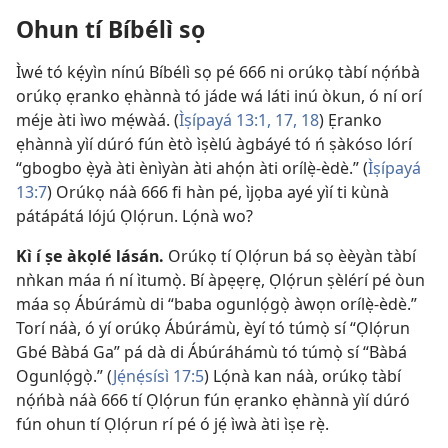
Ohun tí Bíbélì sọ
Ìwé tó kẹ́yìn nínú Bíbélì sọ pé 666 ni orúkọ tàbí nọ́ńbà
orúkọ ẹranko ẹhànnà tó jáde wá láti inú òkun, ó ní orí
méje àti ìwo mẹ́wàá. (
Ìṣípayá 13:1,
17, 18
) Ẹranko
ẹhànnà yìí dúró fún ètò ìṣèlú àgbáyé tó ń ṣàkóso lórí
“gbogbo ẹ̀yà àti ènìyàn àti ahọ́n àti orílẹ̀-èdè.” (
Ìṣípayá
13:7
) Orúkọ náà 666 fi hàn pé, ìjọba ayé yìí ti kùnà
pátápátá lójú Ọlọ́run. Lọ́nà wo?
Kì í ṣe àkọlé lásán.
Orúkọ tí Ọlọ́run bá sọ èèyàn tàbí
nǹkan máa ń ní ìtumọ̀. Bí àpẹẹrẹ, Ọlọ́run ṣèlérí pé òun
máa sọ Ábúrámù di “baba ogunlọ́gọ̀ àwọn orílẹ̀-èdè.”
Torí náà, ó yí orúkọ Ábúrámù, èyí tó túmọ̀ sí “Ọlọ́run
Gbé Bàbá Ga” pá dà di Ábúráhámù tó túmọ̀ sí “Bàbá
Ogunlọ́gọ̀.” (
Jẹ́nẹ́sísì 17:5
) Lọ́nà kan náà, orúkọ tàbí
nọ́ńbà náà 666 tí Ọlọ́run fún ẹranko ẹhànnà yìí dúró
fún ohun tí Ọlọ́run rí pé ó jẹ́ ìwà àti ìṣe rẹ̀.