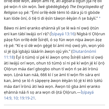
orílẹ̀-èdè wọn, àwọn àmì rẹ̀, àti agbára ogun jíjà rẹ̀ bíi
pé wọ́n ń sìn wọ́n. Ìwé gbédègbẹ́yọ̀
The Encyclopedia of
Religion
sọ pé: “Ẹ̀mí orílẹ̀-èdè tèmi ló dára jù ti gbòde
kan lóde òní, ó tiẹ̀ ti di ẹ̀sìn táwọn èèyàn ń ṣe báyìí.”
a
Báwo ni àmì ẹranko ẹhànnà yìí ṣe lè wà ní ọwọ́ ọ̀tún
ẹnì kan tàbí iwájú orí rẹ̀? (
Ìṣípayá 13:16
) Nígbà tí Ọlọ́run
pàṣẹ fún orílẹ̀-èdè Ísírẹ́lì, ó sọ fún wọn nípa àwọn àṣẹ
rẹ̀ pé: “Kí ẹ sì dè wọ́n gẹ́gẹ́ bí àmì mọ́ ọwọ́ yín, wọn yóò
sì jẹ́ ọ̀já ìgbàjú láàárín àwọn ojú yín.” (
Diutarónómì
11:18
) Èyí ò túmọ̀ sí pé kí àwọn ọmọ Ísírẹ́lì sàmì sí ọwọ́
àti iwájú orí wọn, ohun tó túmọ̀ sí ni pé kí wọ́n jẹ́ kí ọ̀rọ̀
Ọlọ́run máa darí gbogbo ohun tí wọ́n ń ṣe àti ìrònú
wọn. Lọ́nà kan náà, 666 kì í ṣe àmì tí wọ́n fín sára ẹnì
kan, àmọ́ ṣe ló ń ṣàpẹẹrẹ àwọn èèyàn tó jẹ́ kí ètò ìṣèlú
máa darí ìrònú àti ìwà wọn. Àwọn tó gba àmì ẹranko
ẹhànnà náà ń sọ ara wọn di ọ̀tá Ọlọ́run.​—
Ìṣípayá
14:9, 10;
19:19-​21
.