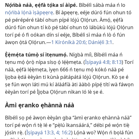
Nọ́ńbà náà, ẹẹ́fà tọ́ka sí àìpé.
Bíbélì sábà máa ń lo
nọ́ńbà lọ́nà ìṣàpẹẹrẹ
. Bí àpẹẹrẹ, eéje dúró fún ohun tó
pé pérépéré tàbí ohun pípé lójú Ọlọ́run. Àmọ́, ẹẹ́fà
dúró fún ohun tí kò pé tàbí ohun tó lábùkù lójú Ọlọ́run
torí pé ó fi oókan dín sí eéje, Bíbélì sì máa ń lò ó fún
àwọn ọ̀tá Ọlọ́run.​—
1 Kíróníkà 20:6;
Dáníẹ́lì 3:1
.
Ẹ̀ẹ̀mẹ́ta túmọ̀ sí ìtẹnumọ́.
Nígbà míì, Bíbélì máa ń
tẹnu mọ́ ọ̀rọ̀ nípa sísọ ọ́ lẹ́ẹ̀mẹta. (
Ìṣípayá 4:8;
8:13
) Torí
náà, ẹẹ́fà lẹ́ẹ̀mẹta, ìyẹn 666 ń tẹnu mọ́ kókó náà pé
ìjọba ẹ̀dá èèyàn ti kùnà pátápátá lójú Ọlọ́run. Kò ṣe é
ṣe fún wọn láti mú kí àlàáfíà àti ààbò pípẹ́ títí wà fáwọn
èèyàn torí pé Ìjọba Ọlọ́run nìkan ló lè ṣe é.
Àmì ẹranko ẹhànnà náà
Bíbélì sọ pé àwọn èèyàn gba “àmì ẹranko ẹhànnà náà”
torí pé wọ́n ń tẹ̀ lé e “pẹ̀lú ìkansáárá,” débi pé wọ́n tiẹ̀
jọ́sìn rẹ̀. (
Ìṣípayá 13:3, 4;
16:2
) Lọ́nà wo? Wọ́n ń bọlá fún