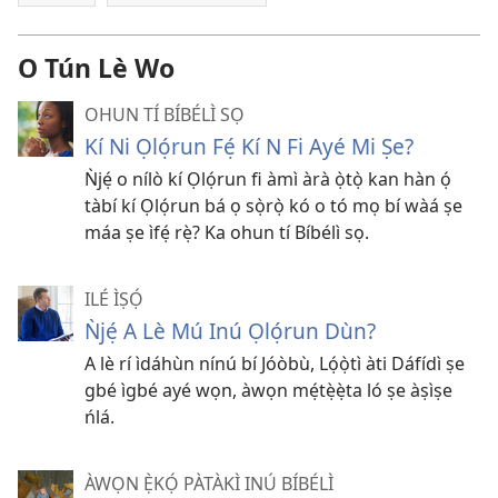
O Tún Lè Wo
OHUN TÍ BÍBÉLÌ SỌ
Kí Ni Ọlọ́run Fẹ́ Kí N Fi Ayé Mi Ṣe?
Ǹjẹ́ o nílò kí Ọlọ́run fi àmì àrà ọ̀tọ̀ kan hàn ọ́
tàbí kí Ọlọ́run bá ọ sọ̀rọ̀ kó o tó mọ bí wàá ṣe
máa ṣe ìfẹ́ rẹ̀? Ka ohun tí Bíbélì sọ.
ILÉ ÌṢỌ́
Ǹjẹ́ A Lè Mú Inú Ọlọ́run Dùn?
A lè rí ìdáhùn nínú bí Jóòbù, Lọ́ọ̀tì àti Dáfídì ṣe
gbé ìgbé ayé wọn, àwọn mẹ́tẹ̀ẹ̀ta ló ṣe àṣìṣe
ńlá.
ÀWỌN Ẹ̀KỌ́ PÀTÀKÌ INÚ BÍBÉLÌ