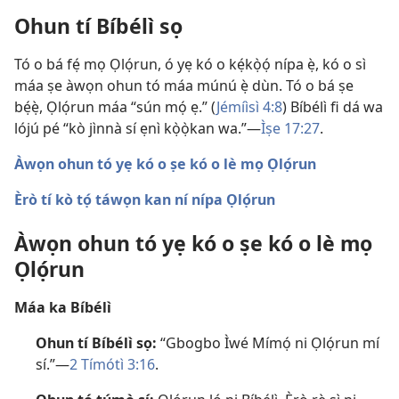
Ohun tí Bíbélì sọ
Tó o bá fẹ́ mọ Ọlọ́run, ó yẹ kó o kẹ́kọ̀ọ́ nípa ẹ̀, kó o sì
máa ṣe àwọn ohun tó máa múnú ẹ̀ dùn. Tó o bá ṣe
bẹ́ẹ̀, Ọlọ́run máa “sún mọ́ ẹ.” (
Jémíìsì 4:8
) Bíbélì fi dá wa
lójú pé “kò jìnnà sí ẹnì kọ̀ọ̀kan wa.”​—
Ìṣe 17:27
.
Àwọn ohun tó yẹ kó o ṣe kó o lè mọ Ọlọ́run
Èrò tí kò tọ́ táwọn kan ní nípa Ọlọ́run
Àwọn ohun tó yẹ kó o ṣe kó o lè mọ
Ọlọ́run
Máa ka Bíbélì
Ohun tí Bíbélì sọ:
“Gbogbo Ìwé Mímọ́ ni Ọlọ́run mí
sí.”​—
2 Tímótì 3:16
.