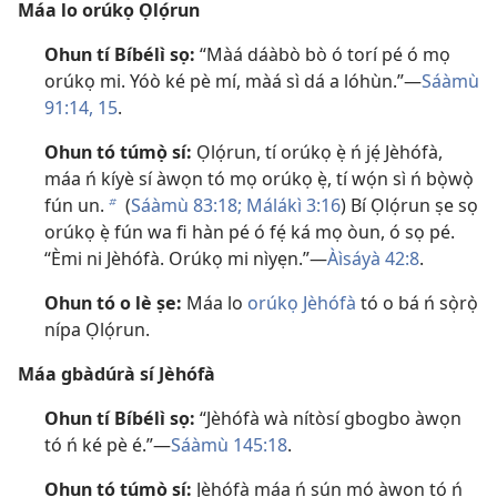
Máa lo orúkọ Ọlọ́run
Ohun tí Bíbélì sọ:
“Màá dáàbò bò ó torí pé ó mọ
orúkọ mi. Yóò ké pè mí, màá sì dá a lóhùn.”​—
Sáàmù
91:14, 15
.
Ohun tó túmọ̀ sí:
Ọlọ́run, tí orúkọ ẹ̀ ń jẹ́ Jèhófà,
máa ń kíyè sí àwọn tó mọ orúkọ ẹ̀, tí wọ́n sì ń bọ̀wọ̀
fún un.
(
Sáàmù 83:18;
Málákì 3:16
) Bí Ọlọ́run ṣe sọ
b
orúkọ ẹ̀ fún wa fi hàn pé ó fẹ́ ká mọ òun, ó sọ pé.
“Èmi ni Jèhófà. Orúkọ mi nìyẹn.”​—
Àìsáyà 42:8
.
Ohun tó o lè ṣe:
Máa lo
orúkọ Jèhófà
tó o bá ń sọ̀rọ̀
nípa Ọlọ́run.
Máa gbàdúrà sí Jèhófà
Ohun tí Bíbélì sọ:
“Jèhófà wà nítòsí gbogbo àwọn
tó ń ké pè é.”​—
Sáàmù 145:18
.
Ohun tó túmọ̀ sí:
Jèhófà máa ń sún mọ́ àwọn tó ń