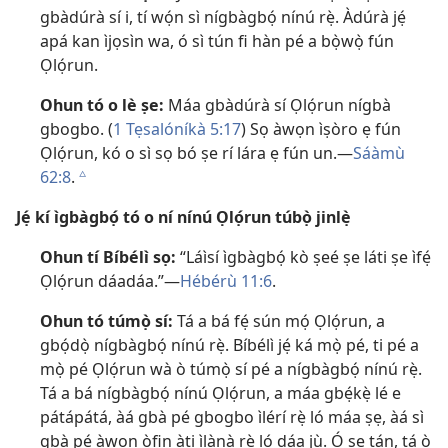
gbàdúrà sí i, tí wọ́n sì nígbàgbọ́ nínú rẹ̀. Àdúrà jẹ́
apá kan ìjọsìn wa, ó sì tún fi hàn pé a bọ̀wọ̀ fún
Ọlọ́run.
Ohun tó o lè ṣe:
Máa gbàdúrà sí Ọlọ́run nígbà
gbogbo. (
1 Tẹsalóníkà 5:17
) Sọ àwọn ìṣòro ẹ fún
Ọlọ́run, kó o sì sọ bó ṣe rí lára ẹ fún un.​—
Sáàmù
62:8
.
c
Jẹ́ kí ìgbàgbọ́ tó o ní nínú Ọlọ́run túbọ̀ jinlẹ̀
Ohun tí Bíbélì sọ:
“Láìsí ìgbàgbọ́ kò ṣeé ṣe láti ṣe ìfẹ́
Ọlọ́run dáadáa.”​—
Hébérù 11:6
.
Ohun tó túmọ̀ sí:
Tá a bá fẹ́ sún mọ́ Ọlọ́run, a
gbọ́dọ̀ nígbàgbọ́ nínú rẹ̀. Bíbélì jẹ́ ká mọ̀ pé, ti pé a
mọ̀ pé Ọlọ́run wà ò túmọ̀ sí pé a nígbàgbọ́ nínú rẹ̀.
Tá a bá nígbàgbọ́ nínú Ọlọ́run, a máa gbẹ́kẹ̀ lé e
pátápátá, àá gbà pé gbogbo ìlérí rẹ̀ ló máa ṣẹ, àá sì
gbà pé àwọn òfin àti ìlànà rẹ̀ ló dáa jù. Ó ṣe tán, tá ò