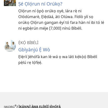
Ṣé Ọlọ́run ní Orúkọ?
Ọlọ́run ní ọ̀pọ̀ orúkọ oyè, lára rẹ̀ ni
Olódùmarè, Ẹlẹ́dàá, àti Olúwa. Fídíò yìí sọ
orúkọ Ọlọ́run gangan èyí tó fara hàn ní ibi tó lé
ni ẹgbẹ̀rún méje [7,000] nínú Bíbélì.
Ẹ̀KỌ́ BÍBÉLÌ
Gbìyànjú Ẹ̀ Wò
Ẹlẹ́rìí Jèhófà kan lè wá ọ wa láti kẹ́kọ̀ọ́ Bíbélì
pẹ̀lú rẹ lọ́fẹ̀ẹ́.
®
JW.ORG
/ ÌKÀNNÌ ÀWA ẸLẸ́RÌÍ JÈHÓFÀ