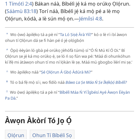
1 Tímótì 2:4
) Bákan náà, Bíbélì jẹ́ ká mọ orúkọ Ọlọ́run.
(
Sáàmù 83:18
) Torí náà, Bíbélì jẹ́ ká mọ̀ pé a lè mọ
Ọlọ́run, kódà, a lè sún mọ́ ọn.​—
Jémíìsì 4:8
.
Wo ọ̀wọ́ àpilẹ̀kọ tá a pè ní “
Ta Ló Ṣiṣẹ́ Àrà Yìí?
” kó o lè rí i bí àwọn
a
ohun tí Ọlọ̀run dá ṣe fi hàn pé ó jẹ́ ọlọ́gbọ́n
Ọ̀pọ̀ èèyàn ló gbà pé orúkọ Jèhófà túmọ̀ sí “Ó Ń Mú Kí Ó Di.” Bí
b
Ọlọ́run ṣe jẹ́ ká mọ orúkọ ẹ̀, ṣe ló ń sọ fún wa pé: ‘Màá di ohunkóhun
kí ìfẹ́ mi àtàwọn ohun tí mo ní lọ́kàn lè ṣẹ. Màá mú gbogbo ìlérí mi ṣẹ.’
Wo àpilẹ̀kọ náà “
Ṣé Ọlọ́run Á Gbọ́ Àdúrà Mi?
”
c
Tó o bá fẹ́ mọ̀ sí i, wo fídíò náà
Báwo La Ṣe Máa Ń Ṣe Ìkẹ́kọ̀ọ́ Bíbélì?
d
Wo ọ̀wọ́ àpilẹ̀kọ tá a pè ní “
Bíbélì Máa Ń Yí Ìgbésí Ayé Àwọn Èèyàn
e
Pa Dà
.”
Àwọn Àkòrí Tó Jọ Ọ́
Ọlọ́run
Ohun Tí Bíbélì Sọ