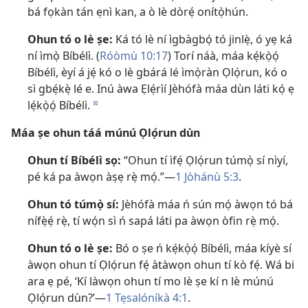
bá fọkàn tán ẹnì kan, a ò lè dòrẹ́ onítọ̀hún.
Ohun tó o lè ṣe:
Ká tó lè ní ìgbàgbọ́ tó jinlẹ̀, ó yẹ ká
ní ìmọ̀ Bíbélì. (
Róòmù 10:17
) Torí náà, máa kẹ́kọ̀ọ́
Bíbélì, èyí á jẹ́ kó o lè gbárá lé ìmọ̀ràn Ọlọ́run, kó o
sì gbẹ́kẹ̀ lé e. Inú àwa Ẹlẹ́rìí Jèhófà máa dùn láti kọ́ ẹ
lẹ́kọ̀ọ́ Bíbélì.
d
Máa ṣe ohun táá múnú Ọlọ́run dùn
Ohun tí Bíbélì sọ:
“Ohun tí ìfẹ́ Ọlọ́run túmọ̀ sí nìyí,
pé ká pa àwọn àṣẹ rẹ̀ mọ́.”​—
1 Jòhánù 5:3
.
Ohun tó túmọ̀ sí:
Jèhófà máa ń sún mọ́ àwọn tó bá
nífẹ̀ẹ́ rẹ̀, tí wọ́n sì ń sapá láti pa àwọn òfin rẹ̀ mọ́.
Ohun tó o lè ṣe:
Bó o ṣe ń kẹ́kọ̀ọ́ Bíbélì, máa kíyè sí
àwọn ohun tí Ọlọ́run fẹ́ àtàwọn ohun tí kò fẹ́. Wá bi
ara ẹ pé, ‘Kí làwọn ohun tí mo lè ṣe kí n lè múnú
Ọlọ́run dùn?’​—
1 Tẹsalóníkà 4:1
.