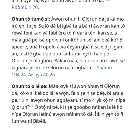
à ń fi òye mọ̀ wọ́n látinú àwọn ohun tó dá.”​—
Róòmù 1:20
.
Ohun tó túmọ̀ sí:
Àwọn ohun tí Ọlọ́run dá jẹ́ ká mọ
irú ẹni tó jẹ́. Ṣe ló dà bí ìgbà tá a bá rí àwòrán kan tó
rẹwà tẹ́nì kan yà tàbí ẹ̀rọ tó ń dárà tẹ́nì kan ṣe, a
máa gbà pé iṣẹ́ ọpọlọ ni onítọ̀hún ṣe, àbí bẹ́ẹ̀ kọ́? Bí
àpẹẹrẹ, ọ̀nà tí ọpọlọ àwa èèyàn gbà ń ṣiṣẹ́ díjú gan-
an, ó sì lè gba ọ̀pọ̀lọpọ̀ ìsọfúnni, èyí fi hàn pé
Ọlọ́run jẹ́ ọlọ́gbọ́n. Bákan náà, bí oòrùn àti ìràwọ̀ ṣe
lágbára jẹ́ ẹ̀rí pé Ọlọ́run náà lágbára.​—
Sáàmù
104:24;
Àìsáyà 40:26
Ohun tó o lè ṣe:
Máa kíyè sí àwọn ohun tí Ọlọ́run
dá, kó o sì kẹ́kọ̀ọ́ lára wọn. Bí o ṣe ń ṣe bẹ́ẹ̀, bi ara ẹ
pé, ‘Kí ni àwọn ohun àgbàyanu tí mo rí yìí kọ́ mi nípa
Ọlọ́run?’
Òótọ́ ni pé, kì í ṣe gbogbo nǹkan la lè kọ́
a
nípa Ọlọ́run látinú àwọn nǹkan tó dá. Ìdí nìyẹn tó fi
fún wa ní Bíbélì.