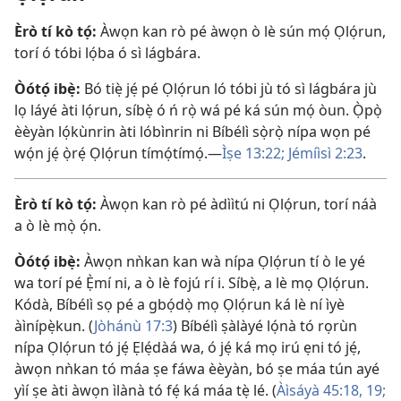
Èrò tí kò tọ́:
Àwọn kan rò pé àwọn ò lè sún mọ́ Ọlọ́run,
torí ó tóbi lọ́ba ó sì lágbára.
Òótọ́ ibẹ̀:
Bó tiẹ̀ jẹ́ pé Ọlọ́run ló tóbi jù tó sì lágbára jù
lọ láyé àti lọ́run, síbẹ̀ ó ń rọ̀ wá pé ká sún mọ́ òun. Ọ̀pọ̀
èèyàn lọ́kùnrin àti lóbìnrin ni Bíbélì sọ̀rọ̀ nípa wọn pé
wọ́n jẹ́ ọ̀rẹ́ Ọlọ́run tímọ́tímọ́.​—
Ìṣe 13:22;
Jémíìsì 2:23
.
Èrò tí kò tọ́:
Àwọn kan rò pé àdììtú ni Ọlọ́run, torí náà
a ò lè mọ̀ ọ́n.
Òótọ́ ibẹ̀:
Àwọn nǹkan kan wà nípa Ọlọ́run tí ò le yé
wa torí pé Ẹ̀mí ni, a ò lè fojú rí i. Síbẹ̀, a lè mọ Ọlọ́run.
Kódà, Bíbélì sọ pé a gbọ́dọ̀ mọ Ọlọ́run ká lè ní ìyè
àìnípẹ̀kun. (
Jòhánù 17:3
) Bíbélì ṣàlàyé lọ́nà tó rọrùn
nípa Ọlọ́run tó jẹ́ Ẹlẹ́dàá wa, ó jẹ́ ká mọ irú ẹni tó jẹ́,
àwọn nǹkan tó máa ṣe fáwa èèyàn, bó ṣe máa tún ayé
yìí ṣe àti àwọn ìlànà tó fẹ́ ká máa tẹ̀ lé. (
Àìsáyà 45:18, 19;