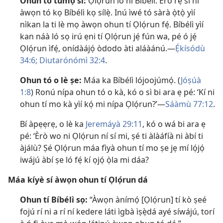
Ohun tó túmọ̀ sí:
Ọlọ́run ló ni Bíbélì. Èrò rẹ̀ sì ni
àwọn tó kọ Bíbélì kọ sílẹ̀. Inú ìwé tó sàrà ọ̀tọ̀ yìí
nìkan la ti lè mọ àwọn ohun tí Ọlọ́run fẹ́. Bíbélì yìí
kan náà ló sọ irú ẹni tí Ọlọ́run jẹ́ fún wa, pé ó jẹ́
Ọlọ́run ìfẹ́, onídàájọ́ òdodo àti aláàánú.​—
Ẹ́kísódù
34:6;
Diutarónómì 32:4
.
Ohun tó o lè ṣe:
Máa ka Bíbélì lójoojúmọ́. (
Jóṣúà
1:8
) Ronú nípa ohun tó o kà, kó o sì bi ara ẹ pé: ‘Kí ni
ohun tí mo kà yìí kọ́ mi nípa Ọlọ́run?’​—
Sáàmù 77:12
.
Bí àpẹẹrẹ, o lè ka
Jeremáyà 29:11
, kó o wá bi ara ẹ
pé: ‘Èrò wo ni Ọlọ́run ní sí mi, ṣé ti àlàáfíà ni àbí ti
àjálù? Ṣé Ọlọ́run máa fìyà ohun tí mo ṣe jẹ mí lọ́jọ́
iwájú àbí ṣe ló fẹ́ kí ọjọ́ ọ̀la mi dáa?
Máa kíyè sí àwọn ohun tí Ọlọ́run dá
Ohun tí Bíbélì sọ:
“Àwọn ànímọ́ [Ọlọ́run] tí kò ṣeé
fojú rí ni a rí ní kedere láti ìgbà ìṣẹ̀dá ayé síwájú, torí