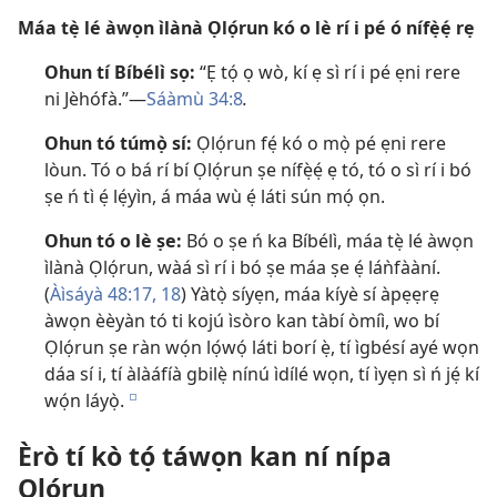
Máa tẹ̀ lé àwọn ìlànà Ọlọ́run kó o lè rí i pé ó nífẹ̀ẹ́ rẹ
Ohun tí Bíbélì sọ:
“Ẹ tọ́ ọ wò, kí ẹ sì rí i pé ẹni rere
ni Jèhófà.”​—
Sáàmù 34:8
.
Ohun tó túmọ̀ sí:
Ọlọ́run fẹ́ kó o mọ̀ pé ẹni rere
lòun. Tó o bá rí bí Ọlọ́run ṣe nífẹ̀ẹ́ ẹ tó, tó o sì rí i bó
ṣe ń tì ẹ́ lẹ́yìn, á máa wù ẹ́ láti sún mọ́ ọn.
Ohun tó o lè ṣe:
Bó o ṣe ń ka Bíbélì, máa tẹ̀ lé àwọn
ìlànà Ọlọ́run, wàá sì rí i bó ṣe máa ṣe ẹ́ láǹfààní.
(
Àìsáyà 48:17, 18
) Yàtọ̀ síyẹn, máa kíyè sí àpẹẹrẹ
àwọn èèyàn tó ti kojú ìsòro kan tàbí òmíì, wo bí
Ọlọ́run ṣe ràn wọ́n lọ́wọ́ láti borí ẹ̀, tí ìgbésí ayé wọn
dáa sí i, tí àlàáfíà gbilẹ̀ nínú ìdílé wọn, tí ìyẹn sì ń jẹ́ kí
wọ́n láyọ̀.
e
Èrò tí kò tọ́ táwọn kan ní nípa
Ọlọ́run