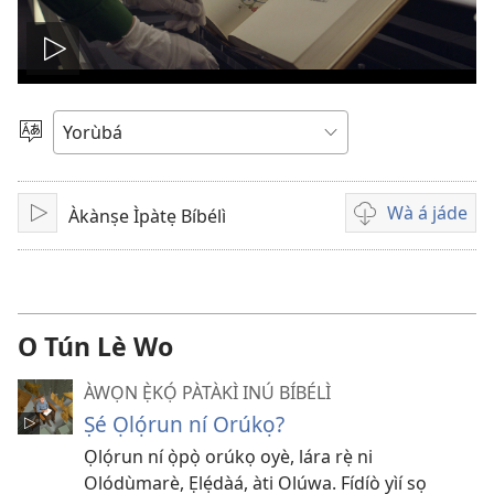
Play
video
Yan
Èdè
Wà á jáde
Àkànṣe Ìpàtẹ Bíbélì
Tẹ̀
Wa
ẹ́
fídíò
jáde
O Tún Lè Wo
ÀWỌN Ẹ̀KỌ́ PÀTÀKÌ INÚ BÍBÉLÌ
Ṣé Ọlọ́run ní Orúkọ?
Ọlọ́run ní ọ̀pọ̀ orúkọ oyè, lára rẹ̀ ni
Olódùmarè, Ẹlẹ́dàá, àti Olúwa. Fídíò yìí sọ