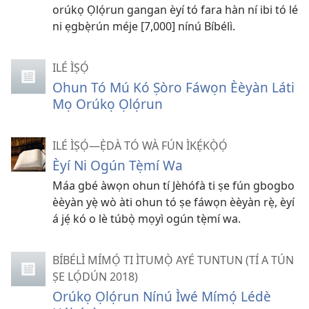
orúkọ Ọlọ́run gangan èyí tó fara hàn ní ibi tó lé
ni ẹgbẹ̀rún méje [7,000] nínú Bíbélì.
ILÉ ÌṢỌ́
Ohun Tó Mú Kó Ṣòro Fáwọn Èèyàn Láti
Mọ Orúkọ Ọlọ́run
ILÉ ÌṢỌ́—Ẹ̀DÀ TÓ WÀ FÚN ÌKẸ́KỌ̀Ọ́
Èyí Ni Ogún Tẹ̀mí Wa
Máa gbé àwọn ohun tí Jèhófà ti ṣe fún gbogbo
èèyàn yẹ̀ wò àti ohun tó ṣe fáwọn èèyàn rẹ̀, èyí
á jẹ́ kó o lè túbọ̀ mọyì ogún tẹ̀mí wa.
BÍBÉLÌ MÍMỌ́ TI ÌTUMỌ̀ AYÉ TUNTUN (TÍ A TÚN
ṢE LỌ́DÚN 2018)
Orúkọ Ọlọ́run Nínú Ìwé Mímọ́ Lédè