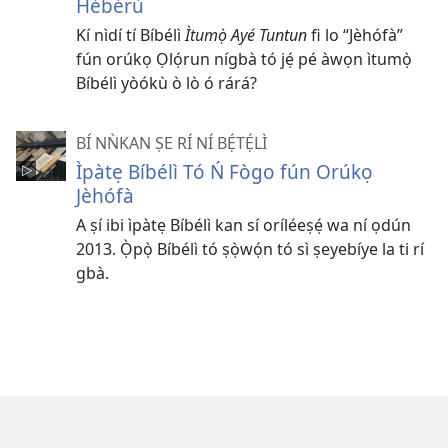
Hébérù
Kí nìdí tí Bíbélì
Ìtumọ̀ Ayé Tuntun
fi lo “Jèhófà”
fún orúkọ Ọlọ́run nígbà tó jẹ́ pé àwọn ìtumọ̀
Bíbélì yòókù ò lò ó rárá?
BÍ NǸKAN ṢE RÍ NÍ BẸ́TẸ́LÌ
Ìpàtẹ Bíbélì Tó Ń Fògo fún Orúkọ
Jèhófà
A ṣí ibi ìpàtẹ Bíbélì kan sí oríléeṣẹ́ wa ní ọdún
2013. Ọ̀pọ̀ Bíbélì tó ṣọ̀wọ́n tó sì ṣeyebíye la ti rí
gbà.