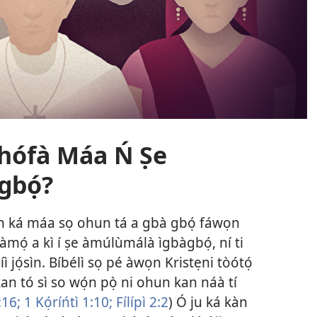
Jèhófà Máa Ń Ṣe
bọ́?
ùn ká máa sọ ohun tá a gbà gbọ́ fáwọn
, àmọ́ a kì í ṣe àmúlùmálà ìgbàgbọ́, ní ti
íì jọ́sìn. Bíbélì sọ pé àwọn Kristẹni tòótọ́
kan tó sì so wọ́n pọ̀ ni ohun kan náà tí
​16;
1 Kọ́ríńtì 1:​10;
Fílípì 2:2
) Ó ju ká kàn