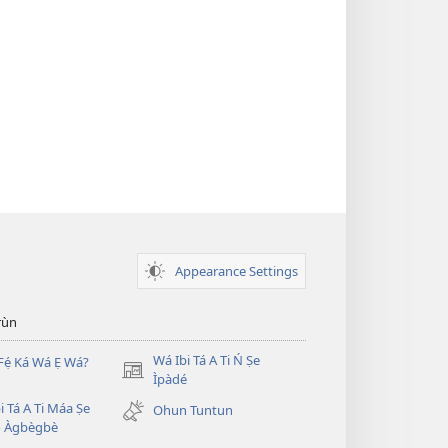
Appearance Settings
̣rùn
Wá Ibi Tá A Ti Ń Ṣe
Fẹ́ Ká Wá Ẹ Wá?
(opens
Ìpàdé
new
i Tá A Ti Máa Ṣe
Ohun Tuntun
window)
̣ Àgbègbè