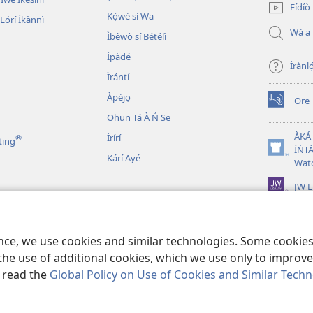
Fídíò
window)
Kọ̀wé sí Wa
órí Ìkànnì
Wá a
Ìbẹ̀wò sí Bẹ́tẹ́lì
Ìpàdé
Ìrànló
Ìrántí
Àpéjọ
Ọrẹ
(opens
Ohun Tá À Ń Ṣe
new
window)
ÀKÁ
Ìrírí
®
ting
ÍŃTÁ
(opens
Kárí Ayé
Wat
new
window)
JW L
n Bíbélì Tá A Gbohùn
 Ẹni Ṣe Eré Ìtàn
ence, we use cookies and similar technologies. Some cooki
the use of additional cookies, which we use only to improve 
, read the
Global Policy on Use of Cookies and Similar Tech
 and Tract Society of Pennsylvania.
ÀDÉHÙN LÍLO ÌKÀNNÌ
|
ÒFIN PÍPA Ì