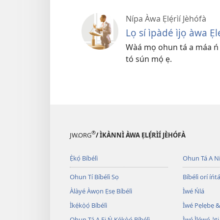
Nípa Àwa Ẹlẹ́rìí Jèhófà
Lọ sí ìpàdé ìjọ àwa Ẹlé
Wàá mọ ohun tá a máa ń ṣ
tó sún mọ́ ẹ.
®
JW.ORG
/ ÌKÀNNÌ ÀWA ẸLẸ́RÌÍ JÈHÓFÀ
Ẹ̀kọ́ Bíbélì
Ohun Tá A N
Ohun Tí Bíbélì Sọ
Bíbélì orí íńtá
Àlàyé Àwọn Ẹsẹ Bíbélì
Ìwé Ńlá
Ìkẹ́kọ̀ọ́ Bíbélì
Ìwé Pẹlẹbẹ &
Ohun Tá A Fi Ń Kẹ́kọ̀ọ́ Bíbélì
Ìwé Ìléwọ́ àti