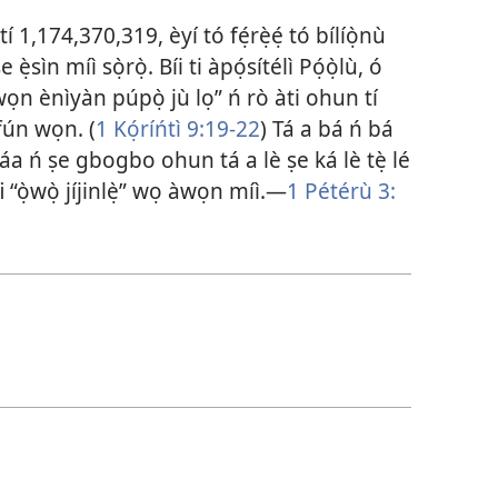
tí
1,174,370,319
, èyí tó fẹ́rẹ̀ẹ́ tó bílíọ̀nù
̣sìn míì sọ̀rọ̀. Bíi ti àpọ́sítélì Pọ́ọ̀lù, ó
n ènìyàn púpọ̀ jù lọ” ń rò àti ohun tí
fún wọn. (
1 Kọ́ríńtì 9:​19-​22
) Tá a bá ń bá
máa ń ṣe gbogbo ohun tá a lè ṣe ká lè tẹ̀ lé
 “ọ̀wọ̀ jíjinlẹ̀” wọ àwọn míì.​—
1 Pétérù 3:​