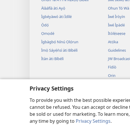
Àlàáfíà àti Ayọ̀
Ohun Tó Wà L
Ìgbéyàwó àti Ìdílé
Ìwé Ìròyìn
Ọ̀dọ́
Ìwé Ìpàdé
Ọmọdé
Ìtòlẹ́sẹẹsẹ
Ìgbàgbọ́ Nínú Ọlọ́run
Atọ́ka
Ìmọ̀ Sáyẹ́ǹsì àti Bíbélì
Guidelines
Ìtàn àti Bíbélì
JW Broadcas
Fídíò
Orin
Àwọn Eré Ìtà
Privacy Settings
Ẹ̀ Sílẹ̀
Bíbélì Kíkà Bí
To provide you with the best possible experi
cannot be refused. You can accept or decline 
be sold or used for marketing. To learn more
any time by going to
Privacy Settings
.
Copyright
© 2026 Watch Tower Bible