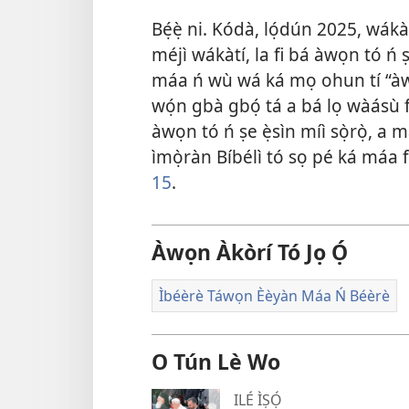
Bẹ́ẹ̀ ni. Kódà, lọ́dún
2025
, wákà
méjì wákàtí, la fi bá àwọn tó ń ṣe è
máa ń wù wá ká mọ ohun tí “àwọ
wọ́n gbà gbọ́ tá a bá lọ wàásù 
àwọn tó ń ṣe ẹ̀sìn míì sọ̀rọ̀, a 
ìmọ̀ràn Bíbélì tó sọ pé ká máa fi
15
.
Àwọn Àkòrí Tó Jọ Ọ́
Ìbéèrè Táwọn Èèyàn Máa Ń Béèrè
O Tún Lè Wo
ILÉ ÌṢỌ́