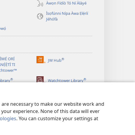
Àwọn Fídíò Tó Ní Àlàyé
Ìsọfúnni Nípa Àwa Ẹlẹ́rìí
Jèhófà
̣wọ́
 ÌWÉ ORÍ
®
JW Hub
(opens
NẸ́Ẹ̀TÌ TI
new
chtower™
window)
®
®
ibrary
Watchtower Library
es are necessary to make our website work and
your experience. None of this data will ever
nologies
. You can customize your settings at
SỌFÚNNI MỌ́
|
PRIVACY SETTINGS