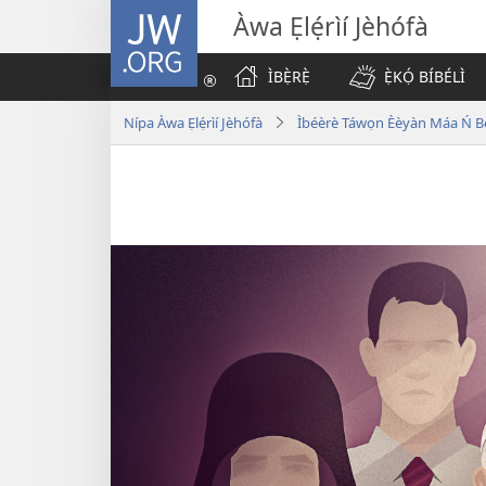
JW.ORG
Àwa Ẹlẹ́rìí Jèhófà
ÌBẸ̀RẸ̀
Ẹ̀KỌ́ BÍBÉLÌ
Nípa Àwa Ẹlẹ́rìí Jèhófà
Ìbéèrè Táwọn Èèyàn Máa Ń B