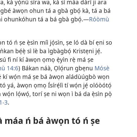
, ká yọ́nú síra wa, ká sì máa dárí ji ara
la gbé àwọn ohun tá a gbà gbọ́ kà, tá a bá
n ni ohunkóhun tá a bá gbà gbọ́.​—
Róòmù
tó ń ṣe ẹ̀sìn míì jọ́sìn, ṣe ló dà bí ẹni so
̀kan bẹ́ẹ̀ sì lè ba ìgbàgbọ́ Kristẹni jẹ́.
Jésú fi ní kí àwọn ọmọ ẹ̀yìn rẹ̀ má ṣe
ù 14:6
) Bákan náà, Ọlọ́run gbẹnu
Mósè
̣ pé kí wọ́n má ṣe bá àwọn aládùúgbò wọn
tó yá, àwọn ọmọ Ísírẹ́lì tí wọ́n jẹ́ olóòótọ́
wọ́n lọ́wọ́, torí ṣe ni wọn ì bá da ẹ̀sìn pọ̀
​1-3
.
fà máa ń bá àwọn tó ń ṣe