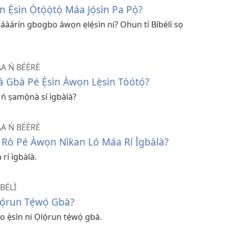
n Ẹ̀sìn Ọ̀tọ̀ọ̀tọ̀ Máa Jọ́sìn Pa Pọ̀?
 láàárín gbogbo àwọn ẹlẹ́sìn ni? Ohun tí Bíbélì sọ
A Ń BÉÈRÈ
ófà Gbà Pé Ẹ̀sìn Àwọn Lẹ̀sìn Tòótọ́?
ló ń ṣamọ̀nà sí ìgbàlà?
A Ń BÉÈRÈ
fà Rò Pé Àwọn Nìkan Ló Máa Rí Ìgbàlà?
rí ìgbàlà.
ÍBÉLÌ
ọ́run Tẹ́wọ́ Gbà?
ẹ̀sìn ni Ọlọ́run tẹ́wọ́ gbà.