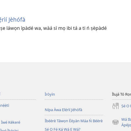
̣rìí Jèhófà
e láwọn ìpàdé wa, wàá sì mọ ibi tá a ti ń ṣèpàdé
í
Ìròyìn
Ìlujá Tó Ro
nẹ́ẹ̀tì
Ṣé O 
Nípa Àwa Ẹlẹ́rìí Jèhófà
Wá Ib
Ìbéèrè Táwọn Èèyàn Máa Ń Béèrè
 Ìwé Kékeré
(opens
Àpéjo
Ṣé O Fẹ́ Ká Wá Ẹ Wá?
new
 Ìwé Ìkésíni