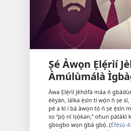
Ṣé Àwọn Ẹlẹ́rìí 
Àmúlùmálà Ìgbàg
Àwa Ẹlẹ́rìí Jèhófà máa ń gbád
èèyàn, láìka ẹ̀sìn tí wọ́n ń ṣe sí
pé a kì í bá àwọn tó ń ṣe ẹ̀sìn m
so “pọ̀ ní ìṣọ̀kan,” ohun pàtàkì 
gbogbo wọn gbà gbọ́. (
Éfésù 4: