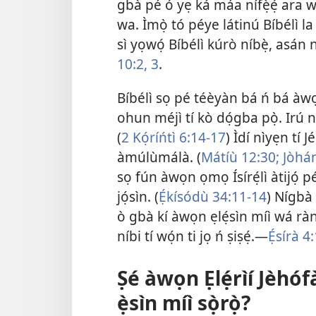
gbà pé ó yẹ ká máa nífẹ̀ẹ́ ara wa
wa. Ìmọ̀ tó péye látinú Bíbélì 
sì yọwọ́ Bíbélì kúrò níbẹ̀, asá
10:​2, 3
.
Bíbélì sọ pé téèyàn bá ń bá àwọn 
ohun méjì tí kò dọ́gba pọ̀. Irú nn
(
2 Kọ́ríńtì 6:​14-​17
) Ìdí nìyẹn tí 
àmúlùmálà. (
Mátíù 12:30;
Jòhán
sọ fún àwọn ọmọ Ísírẹ́lì àtijó
jọ́sìn. (
Ẹ́kísódù 34:11-​14
) Nígbà 
ò gbà kí àwọn ẹlẹ́sìn míì wá ràn 
níbi tí wọ́n ti jọ ń ṣiṣẹ́.​—
Ẹ́sírà 4:
Ṣé àwọn Ẹlẹ́rìí Jèhó
ẹ̀sìn míì sọ̀rọ̀?