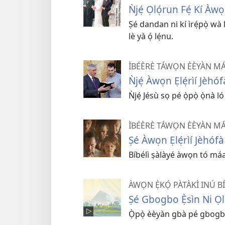
Ǹjẹ́ Ọlọ́run Fẹ́ Kí Àwọ
Ṣé dandan ni kí ìrẹ́pọ̀ wà
lè yà ọ́ lẹ́nu.
ÌBÉÈRÈ TÁWỌN ÈÈYÀN MÁ
Ǹjẹ́ Àwọn Ẹlẹ́rìí Jèh
Ǹjẹ́ Jésù sọ pé ọ̀pọ̀ ọ̀nà 
ÌBÉÈRÈ TÁWỌN ÈÈYÀN MÁ
Ṣé Àwọn Ẹlẹ́rìí Jèhó
Bíbélì ṣàlàyé àwọn tó máa 
ÀWỌN Ẹ̀KỌ́ PÀTÀKÌ INÚ B
Ṣé Gbogbo Ẹ̀sìn Ni Ọl
Ọ̀pọ̀ èèyàn gbà pé gbogbo 